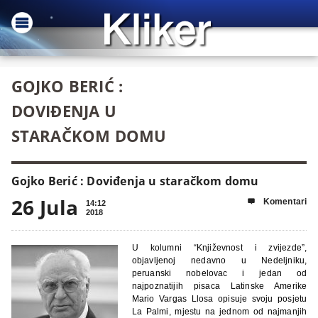
GOJKO BERIĆ :
DOVIĐENJA U
STARAČKOM DOMU
Gojko Berić : Doviđenja u staračkom domu
26 Jula
Komentari

14:12
2018
U kolumni “Književnost i zvijezde”,
objavljenoj nedavno u Nedeljniku,
peruanski nobelovac i jedan od
najpoznatijih pisaca Latinske Amerike
Mario Vargas Llosa opisuje svoju posjetu
La Palmi, mjestu na jednom od najmanjih