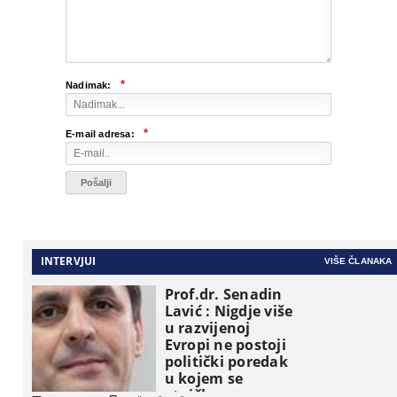
*
Nadimak:
*
E-mail adresa:
INTERVJUI
VIŠE ČLANAKA
Prof.dr. Senadin
Lavić : Nigdje više
u razvijenoj
Evropi ne postoji
politički poredak
u kojem se
etničke grupe