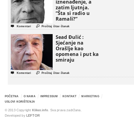
iznenađenje, a
zatim ljutnja.
“Šta si radio u
Ramali?”


Komentari
Pročitaj čitav članak
Sead Đulić :
Sjećanje na
Orašlje kao
opomena i put ka
smiraju


Komentari
Pročitaj čitav članak
POČETNA
O NAMA
IMPRESSUM
KONTAKT
MARKETING
USLOVI KORIŠTENJA
© 2013 Copyright
Kliker.info
. Sva prava zadržana.
Developed by
LEFTOR