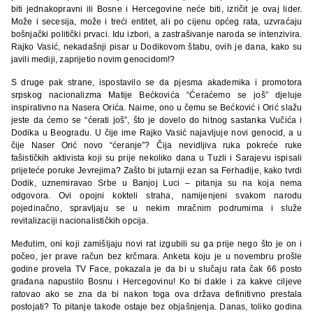
biti jednakopravni ili Bosne i Hercegovine neće biti, izričit je ovaj lider.
Može i secesija, može i treći entitet, ali po cijenu općeg rata, uzvraćaju
bošnjački politički prvaci. Idu izbori, a zastrašivanje naroda se intenzivira.
Rajko Vasić, nekadašnji pisar u Dodikovom štabu, ovih je dana, kako su
javili mediji, zaprijetio novim genocidom!?
S druge pak strane, ispostavilo se da pjesma akademika i promotora
srpskog nacionalizma Matije Bećkovića “Ćeraćemo se još” djeluje
inspirativno na Nasera Orića. Naime, ono u čemu se Bećković i Orić slažu
jeste da ćemo se “ćerati još”, što je dovelo do hitnog sastanka Vučića i
Dodika u Beogradu. U čije ime Rajko Vasić najavljuje novi genocid, a u
čije Naser Orić novo “ćeranje”? Čija nevidljiva ruka pokreće ruke
fašističkih aktivista koji su prije nekoliko dana u Tuzli i Sarajevu ispisali
prijeteće poruke Jevrejima? Zašto bi jutarnji ezan sa Ferhadije, kako tvrdi
Dodik, uznemiravao Srbe u Banjoj Luci – pitanja su na koja nema
odgovora. Ovi opojni kokteli straha, namijenjeni svakom narodu
pojedinačno, spravljaju se u nekim mračnim podrumima i služe
revitalizaciji nacionalističkih opcija.
Međutim, oni koji zamišljaju novi rat izgubili su ga prije nego što je on i
počeo, jer prave račun bez krčmara. Anketa koju je u novembru prošle
godine provela TV Face, pokazala je da bi u slučaju rata čak 66 posto
građana napustilo Bosnu i Hercegovinu! Ko bi dakle i za kakve ciljeve
ratovao ako se zna da bi nakon toga ova država definitivno prestala
postojati? To pitanje takođe ostaje bez objašnjenja. Danas, toliko godina