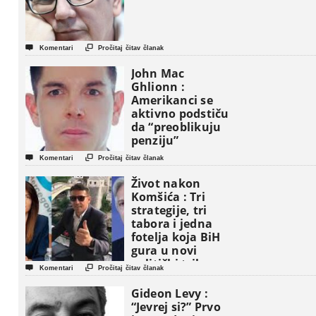


Komentari
Pročitaj čitav članak
John Mac
Ghlionn :
Amerikanci se
aktivno podstiču
da “preoblikuju
penziju”


Komentari
Pročitaj čitav članak
Život nakon
Komšića : Tri
strategije, tri
tabora i jedna
fotelja koja BiH
gura u novi
politički triler


Komentari
Pročitaj čitav članak
Gideon Levy :
“Jevrej si?” Prvo