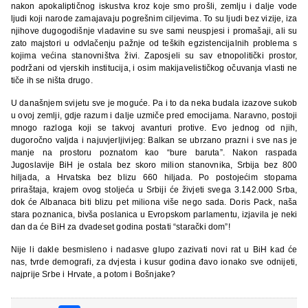
nakon apokaliptičnog iskustva kroz koje smo prošli, zemlju i dalje vode
ljudi koji narode zamajavaju pogrešnim ciljevima. To su ljudi bez vizije, iza
njihove dugogodišnje vladavine su sve sami neuspjesi i promašaji, ali su
zato majstori u odvlačenju pažnje od teških egzistencijalnih problema s
kojima većina stanovništva živi. Zaposjeli su sav etnopolitički prostor,
podržani od vjerskih institucija, i osim makijavelističkog očuvanja vlasti ne
tiče ih se ništa drugo.
U današnjem svijetu sve je moguće. Pa i to da neka budala izazove sukob
u ovoj zemlji, gdje razum i dalje uzmiče pred emocijama. Naravno, postoji
mnogo razloga koji se takvoj avanturi protive. Evo jednog od njih,
dugoročno valjda i najuvjerljivijeg: Balkan se ubrzano prazni i sve nas je
manje na prostoru poznatom kao “bure baruta”. Nakon raspada
Jugoslavije BiH je ostala bez skoro milion stanovnika, Srbija bez 800
hiljada, a Hrvatska bez blizu 660 hiljada. Po postojećim stopama
priraštaja, krajem ovog stoljeća u Srbiji će živjeti svega 3.142.000 Srba,
dok će Albanaca biti blizu pet miliona više nego sada. Doris Pack, naša
stara poznanica, bivša poslanica u Evropskom parlamentu, izjavila je neki
dan da će BiH za dvadeset godina postati “starački dom”!
Nije li dakle besmisleno i nadasve glupo zazivati novi rat u BiH kad će
nas, tvrde demografi, za dvjesta i kusur godina đavo ionako sve odnijeti,
najprije Srbe i Hrvate, a potom i Bošnjake?