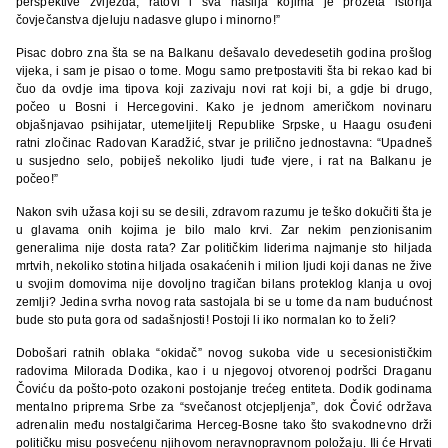
perspektive zvijezda, ratovi i sva nasilja kojima je prožeta istorija
čovječanstva djeluju nadasve glupo i minorno!”
Pisac dobro zna šta se na Balkanu dešavalo devedesetih godina prošlog
vijeka, i sam je pisao o tome. Mogu samo pretpostaviti šta bi rekao kad bi
čuo da ovdje ima tipova koji zazivaju novi rat koji bi, a gdje bi drugo,
počeo u Bosni i Hercegovini. Kako je jednom američkom novinaru
objašnjavao psihijatar, utemeljitelj Republike Srpske, u Haagu osuđeni
ratni zločinac Radovan Karadžić, stvar je prilično jednostavna: “Upadneš
u susjedno selo, pobiješ nekoliko ljudi tuđe vjere, i rat na Balkanu je
počeo!”
Nakon svih užasa koji su se desili, zdravom razumu je teško dokučiti šta je
u glavama onih kojima je bilo malo krvi. Zar nekim penzionisanim
generalima nije dosta rata? Zar političkim liderima najmanje sto hiljada
mrtvih, nekoliko stotina hiljada osakaćenih i milion ljudi koji danas ne žive
u svojim domovima nije dovoljno tragičan bilans proteklog klanja u ovoj
zemlji? Jedina svrha novog rata sastojala bi se u tome da nam budućnost
bude sto puta gora od sadašnjosti! Postoji li iko normalan ko to želi?
Dobošari ratnih oblaka “okidač” novog sukoba vide u secesionističkim
radovima Milorada Dodika, kao i u njegovoj otvorenoj podršci Draganu
Čoviću da pošto-poto ozakoni postojanje trećeg entiteta. Dodik godinama
mentalno priprema Srbe za “svečanost otcjepljenja”, dok Čović održava
adrenalin među nostalgičarima Herceg-Bosne tako što svakodnevno drži
političku misu posvećenu njihovom neravnopravnom položaju. Ili će Hrvati