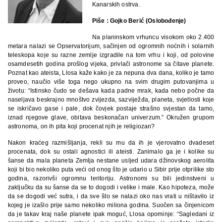
Kanarskih ostrva.
Piše : Gojko Berić (Oslobođenje)
Na planinskom vrhuncu visokom oko 2.400
metara nalazi se Opservatorijum, sačinjen od ogromnih noćnih i solarnih
teleskopa koje su razne zemlje izgradile na tom vrhu i koji, od polovine
osamdesetih godina prošlog vijeka, privlači astronome sa čitave planete.
Poznat kao ateista, Llosa kaže kako je za nepuna dva dana, koliko je tamo
proveo, naučio više toga nego ukupno na svim drugim putovanjima u
životu: “Istinsko čudo se dešava kada padne mrak, kada nebo počne da
naseljava beskrajno mnoštvo zvijezda, sazviježđa, planeta, svjetlosti koje
se iskričavo gase i pale, dok čovjek postaje strašno svjestan da tamo,
iznad njegove glave, obitava beskonačan univerzum.” Okružen grupom
astronoma, on ih pita koji procenat njih je religiozan?
Nakon kraćeg razmišljanja, rekli su mu da ih je vjerovatno dvadeset
procenata, dok su ostali agnostici ili ateisti. Zanimalo ga je i kolike su
šanse da mala planeta Zemlja nestane usljed udara džinovskog aerolita
koji bi bio nekoliko puta veći od onog što je udario u Sibir prije otprilike sto
godina, razorivši ogromnu teritoriju. Astronomi su bili jedinstveni u
zaključku da su šanse da se to dogodi i velike i male. Kao hipoteza, može
da se dogodi već sutra, i da sve što se nalazi oko nas vrati u ništavilo iz
kojeg je izašlo prije samo nekoliko miliona godina. Suočen sa činjenicom
da je takav kraj naše planete ipak moguć, Llosa opominje: “Sagledani iz