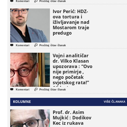


Komentari
Pročitaj čitav članak
pojavljuju kao
osnovne
Ivor Perić: HDZ-
političke jedinice
ova tortura i
iživljavanje nad
Mostarom traje
predugo


Komentari
Pročitaj čitav članak
Vojni analitičar
dr. Vilko Klasan
upozorava : “Ovo
nije primirje ,
nego početak
svjetskog rata!”
(Video)


Komentari
Pročitaj čitav članak
KOLUMNE
VIŠE ČLANAKA
Prof. dr. Asim
Mujkić : Dodikov
Kec iz rukava