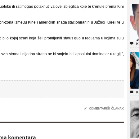
toku ili rat mogao potaknuti valove izbjeglica koje bi krenule prema Kini
n-zona između Kine i američkih snaga stacioniranih u Južnoj Koreji te u
 bilo kojoj strani koja želi promijeniti status quo u regijama u kojima su u

K
svih strana i nijedna strana ne bi smjela biti apsolutni dominator u regiji”,

K
✎
KOMENTARIŠI ČLANAK
ema komentara