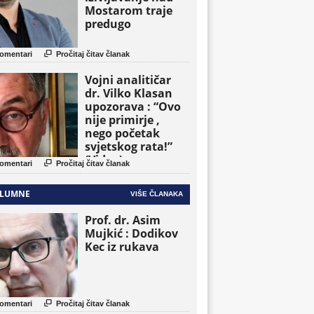
Mostarom traje
predugo

omentari
Pročitaj čitav članak
Vojni analitičar
dr. Vilko Klasan
upozorava : “Ovo
nije primirje ,
nego početak
svjetskog rata!”
(Video)

omentari
Pročitaj čitav članak
LUMNE
VIŠE ČLANAKA
Prof. dr. Asim
Mujkić : Dodikov
Kec iz rukava

omentari
Pročitaj čitav članak