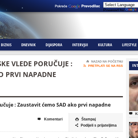
Powered by
BIZNIS
DNEVNIK
DIJASPORA
INTERVJUI
KULTURA
LIFESTYLE
SKE VLEDE PORUČUJE :
⌂
NAZAD NA POČETNU
IN

PRETPLATI SE NA RSS
O PRVI NAPADNE
oručuje : Zaustavit ćemo SAD ako prvi napadne

K
Komentari
Štampaj


Podijeli s prijateljima
