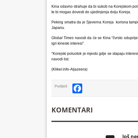
Kina odavno strahuje da bi sukob na Korejskom poluo
te bi mogao dovesti do ujedinjenja dviju Koreja.
Peking smatra da je Sjeverna Koreja korisna tampo
Japanu.
Global Times
navodi da će se Kina “čvrsto oduprijeti
igri kineski interesi”.
“Korejski poluotok je mjesto gdje se stapaju interesi 
navodi list.
(Kliker.info-Aljazeera)
Facebook
Podijeli
KOMENTARI
Još n