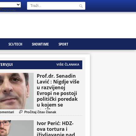
Translate
SCI/TECH
SHOWTIME
SPORT
TERVJUI
VIŠE ČLANAKA
Prof.dr. Senadin
Lavić : Nigdje više
u razvijenoj
Evropi ne postoji
politički poredak
u kojem se
etničke grupe

omentari
Pročitaj čitav članak
pojavljuju kao
osnovne političke
Ivor Perić: HDZ-
jedinice
ova tortura i
iživljavanje nad