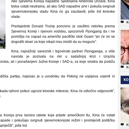
Ako Sjeverna Koreja napadne Sjedinjene Američke Države, Kina
treba ostati neutralna, ali ako SAD napadne prvi i pokuša svrgnuti
sjevernokorejsku vladu Kina će ga zaustaviti, piše list kineske
vlade.

K
Predsjednik Donald Trump ponovno je zaoštrio retoriku prema
Sjevernoj Koreji i njenom vodstvu, upozorivši Pjongjang da i ne
pomišlja na napad na američki pacifički otok Guam “jer će im se
dogoditi stvari za koje nikad nisu mislili da su moguće”.
Kina, najvažniji saveznik i trgovinski partner Pjongjanga, u više
navrata je pozivala na mir u sadašnjoj krizi i izrazila
proba, ali i ponašanjem Južne Koreje i SAD-a, za koje smatra da podižu

K
stička partija, napisao je u uvodniku da Peking ne uspijeva uvjeriti ni
KO
kada njihovi potezi ugroze kineske interese, Kina će odlučno odgovoriti”,
.
 Koreja prva lansira rakete koje prijete američkom tlu, Kina će ostati
pade i pokušaju svrgnuti sjevernokorejski režim i promijeniti političku

K
ječiti”, piše list.