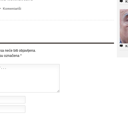

K

Komentariši

K
sa neće biti objavljena.
 su označena
*