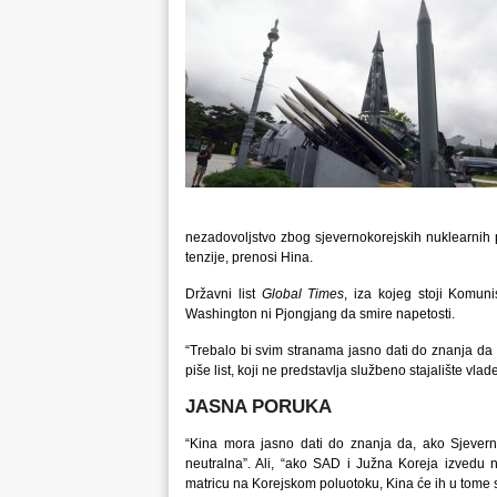
nezadovoljstvo zbog sjevernokorejskih nuklearnih 
tenzije, prenosi Hina.
Državni list
Global Times
, iza kojeg stoji Komuni
Washington ni Pjongjang da smire napetosti.
“Trebalo bi svim stranama jasno dati do znanja da 
piše list, koji ne predstavlja službeno stajalište vlade
JASNA PORUKA
“Kina mora jasno dati do znanja da, ako Sjeverna
neutralna”. Ali, “ako SAD i Južna Koreja izvedu na
matricu na Korejskom poluotoku, Kina će ih u tome spri