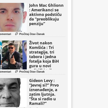
John Mac Ghlionn
: Amerikanci se
aktivno podstiču
da “preoblikuju
penziju”

omentari
Pročitaj čitav članak
Život nakon
Komšića : Tri
strategije, tri
tabora i jedna
fotelja koja BiH
gura u novi
politički triler

omentari
Pročitaj čitav članak
Gideon Levy :
“Jevrej si?” Prvo
iznenađenje, a
zatim ljutnja.
“Šta si radio u
Ramali?”