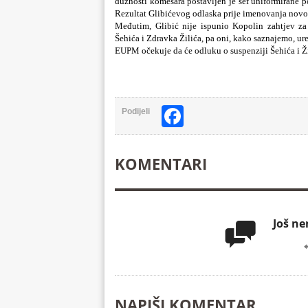
dužnosti komesara postavljen je šef uniformirane 
Rezultat Glibićevog odlaska prije imenovanja nov
Međutim, Glibić nije ispunio Kopolin zahtjev za 
Šehića i Zdravka Žilića, pa oni, kako saznajemo, ur
EUPM očekuje da će odluku o suspenziji Šehića i Ži
Facebook
Podijeli
KOMENTARI
Još n

NAPIŠI KOMENTAR