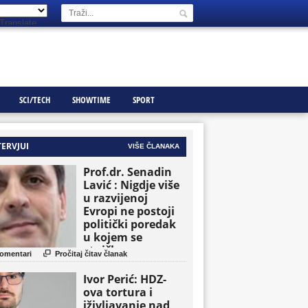
Translate
SCI/TECH
SHOWTIME
SPORT
TERVJUI
VIŠE ČLANAKA
Prof.dr. Senadin
Lavić : Nigdje više
u razvijenoj
Evropi ne postoji
politički poredak
u kojem se
etničke grupe

omentari
Pročitaj čitav članak
pojavljuju kao
osnovne političke
Ivor Perić: HDZ-
jedinice
ova tortura i
iživljavanje nad