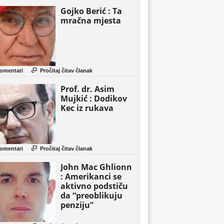
Gojko Berić : Ta
mračna mjesta

omentari
Pročitaj čitav članak
Prof. dr. Asim
Mujkić : Dodikov
Kec iz rukava

omentari
Pročitaj čitav članak
John Mac Ghlionn
: Amerikanci se
aktivno podstiču
da “preoblikuju
penziju”