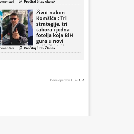

omentari
Pročitaj čitav članak
Život nakon
Komšića : Tri
strategije, tri
tabora i jedna
fotelja koja BiH
gura u novi
politički triler

omentari
Pročitaj čitav članak
Developed by
LEFTOR