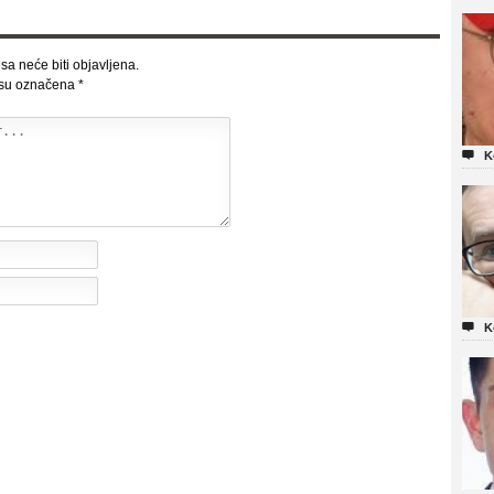
sa neće biti objavljena.
 su označena
*

K

K