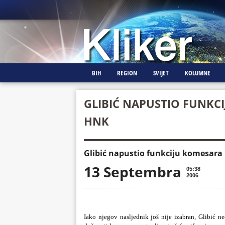
BIH
REGION
SVIJET
KOLUMNE
GLIBIĆ NAPUSTIO FUNKCI
HNK
Glibić napustio funkciju komesara 
13 Septembra
05:38
2006
Iako njegov nasljednik još nije izabran, Glibić 