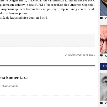
policije Dragan Brkić, inače jedan od kandidata za komesara MUP-a HNK.
og komesara zahtjev je šefa EUPM-a VinčencaKopole (Vincenzo Coppola).
suspenziranje šefa kriminalističke policije i Operativnog centra Seada
edno dolaze na posao.
lića do kraja sedmice donijeti Brkić.

K
✎
KOMENTARIŠI ČLANAK

K
KO
ema komentara

Komentariši

K