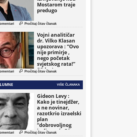
Mostarom traje
predugo

omentari
Pročitaj čitav članak
Vojni analitičar
dr. Vilko Klasan
upozorava : “Ovo
nije primirje ,
nego početak
svjetskog rata!”
(Video)

omentari
Pročitaj čitav članak
LUMNE
VIŠE ČLANAKA
Gideon Levy :
Kako je tinejdžer,
a ne novinar,
razotkrio izraelski
plan
“dobrovoljnog
iseljavanja ” iz

omentari
Pročitaj čitav članak
Gaze