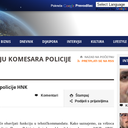
Powered by
BIZNIS
DNEVNIK
DIJASPORA
INTERVJUI
KULTURA
LIFESTYLE
JU KOMESARA POLICIJE
⌂
NAZAD NA POČETNU
IN

PRETPLATI SE NA RSS
policije HNK
Komentari
Štampaj


Podijeli s prijateljima


K
neće obavljati funkciju u tehničkommandatu. Kako saznajemo, za vršioca