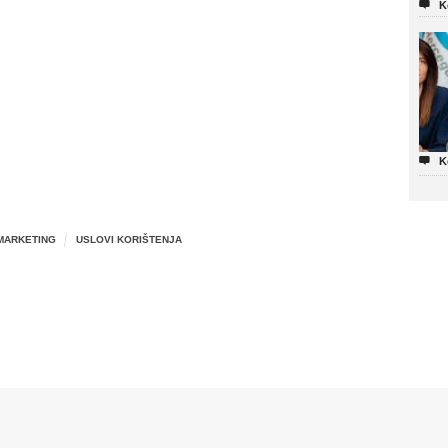

K

K
MARKETING
USLOVI KORIŠTENJA