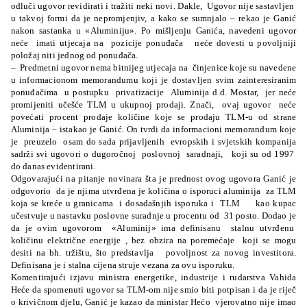
odluči ugovor revidirati i tražiti neki novi. Dakle,
Ugovor nije sastavljen
u takvoj formi da je nepromjenjiv, a kako se sumnjalo – rekao je Ganić
nakon sastanka u «Aluminiju». Po mišljenju Ganića, navedeni ugovor
neće
imati utjecaja na
pozicije ponuđača
neće dovesti u povoljniji
položaj niti jednog od ponuđača.
–
Predmetni ugovor nema bitnijeg utjecaja na
činjenice koje su navedene
u informacionom memorandumu koji je dostavljen svim zainteresiranim
ponuđačima
u postupku
privatizacije
Aluminija d.d. Mostar,
jer neće
promijeniti učešće TLM u ukupnoj prodaji. Znači,
ovaj ugovor
neće
povećati procent prodaje količine koje se prodaju TLM-u od strane
Aluminija – istakao je Ganić. On tvrdi da informacioni memorandum koje
je
preuzelo
osam do sada prijavljenih
evropskih i svjetskih kompanija
sadrži svi ugovori o dugoročnoj
poslovnoj
saradnaji,
koji su od 1997
do danas evidentirani.
Odgovarajući na pitanje novinara šta je prednost ovog ugovora Ganić je
odgovorio
da je njima utvrđena je količina o isporuci aluminija
za TLM
koja se kreće u granicama
i dosadašnjih isporuka i
TLM
kao kupac
učestvuje u nastavku poslovne suradnje u procentu od
31 posto. Dodao je
da je ovim ugovorom
«Aluminij» ima definisanu
stalnu utvrđenu
količinu električne energije , bez obzira na poremećaje
koji se mogu
desiti na bh. tržištu, što predstavlja
povoljnost za novog investitora.
Definisana je i stalna cijena struje vezana za ovu isporuku.
Komentirajući izjavu ministra energetike, industrije i rudarstva Vahida
Heće da spomenuti ugovor sa TLM-om nije smio biti potpisan i da je riječ
o krivičnom djelu, Ganić je kazao da ministar Hećo
vjerovatno nije imao