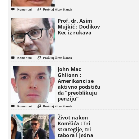


Komentari
Pročitaj čitav članak
Prof. dr. Asim
Mujkić : Dodikov
Kec iz rukava


Komentari
Pročitaj čitav članak
John Mac
Ghlionn :
Amerikanci se
aktivno podstiču
da “preoblikuju
penziju”


Komentari
Pročitaj čitav članak
Život nakon
Komšića : Tri
strategije, tri
tabora i jedna