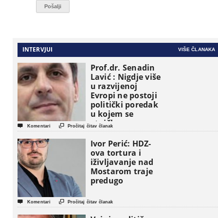
INTERVJUI
VIŠE ČLANAKA
Prof.dr. Senadin
Lavić : Nigdje više
u razvijenoj
Evropi ne postoji
politički poredak
u kojem se
etničke grupe


Komentari
Pročitaj čitav članak
pojavljuju kao
osnovne
Ivor Perić: HDZ-
političke jedinice
ova tortura i
iživljavanje nad
Mostarom traje
predugo


Komentari
Pročitaj čitav članak