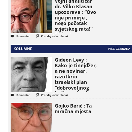
Vojni analitičar
dr. Vilko Klasan
upozorava : “Ovo
nije primirje ,
nego početak
svjetskog rata!”
(Video)


Komentari
Pročitaj čitav članak
KOLUMNE
VIŠE ČLANAKA
Gideon Levy :
Kako je tinejdžer,
a ne novinar,
razotkrio
izraelski plan
“dobrovoljnog
iseljavanja ” iz


Komentari
Pročitaj čitav članak
Gaze
Gojko Berić : Ta
mračna mjesta