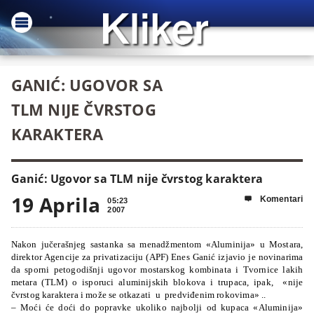
GANIĆ: UGOVOR SA
TLM NIJE ČVRSTOG
KARAKTERA
Ganić: Ugovor sa TLM nije čvrstog karaktera
19 Aprila
Komentari

05:23
2007
Nakon jučerašnjeg sastanka sa menadžmentom «Aluminija» u Mostara,
direktor Agencije za privatizaciju (APF) Enes Ganić izjavio je novinarima
da sporni petogodišnji ugovor mostarskog kombinata i Tvornice lakih
metara (TLM) o isporuci aluminijskih blokova i trupaca, ipak,
«nije
čvrstog karaktera i može se otkazati
u
predviđenim rokovima» ..
– Moći će doći do popravke ukoliko najbolji od kupaca «Aluminija»