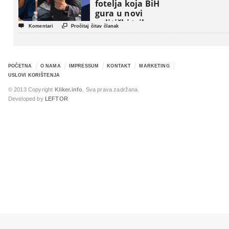
fotelja koja BiH
gura u novi
politički triler


Komentari
Pročitaj čitav članak
POČETNA
O NAMA
IMPRESSUM
KONTAKT
MARKETING
USLOVI KORIŠTENJA
© 2013 Copyright
Kliker.info
. Sva prava zadržana.
Developed by
LEFTOR