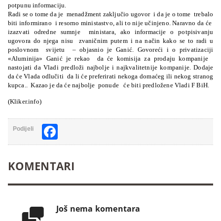
potpunu informaciju.
Radi se o tome da je
menadžment zaključio ugovor
i da je o tome
trebalo
biti informirano
i resorno ministastvo, ali to nije učinjeno. Naravno da će
izazvati odredne sumnje
ministara, ako informacije o potpisivanju
ugovora do njega nisu
zvaničnim putem i na način kako se to radi u
poslovnom
svijetu
– objasnio je Ganić. Govoreći i o privatizaciji
«Aluminija» Ganić je rekao
da će komisija za prodaju kompanije
nastojati da Vladi predloži najbolje i najkvalitetnije kompanije. Dodaje
da će Vlada odlučiti
da li će preferirati nekoga domaćeg ili nekog stranog
kupca..
Kazao je da će najbolje
ponude
će biti predložene Vladi F BiH.
(Kliker.info)
Facebook
Podijeli
KOMENTARI
Još nema komentara
