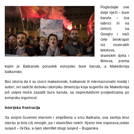
Pogledajte ove
dvije riječi – bure
baruta – (na
latinici ili na
ćirilici) na
Googlu i naći
ćete beskrajan
niz novinskih
tekstova,
dramskih djela i
filmova, prema
kojim je Balkanski poluotok evropsko bure baruta, a Makedonija
balkansko.
Bez obzira da li su izvori makedonski, balkanski ili internacionalni mediji i
autori, svi sadrže duboku istorijsku dimenziju koja sugeriše da Makedonija
još uvijek može zapaliti bure baruta, sa nepredvidivim posljedicama po
evropsku sigurnost.
Istorijska frustracija
Sa svojim čuvenim imenom i smještena u srcu Balkana, ova zemlja kroz
istoriju je bila cilj mnogih, pa i vlasništvo nekih. Njeno ime osporava jedan
susjed – Grčka, a njen identitet drugi susjed – Bugarska.