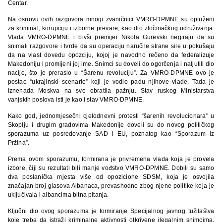
Centar.
Na osnovu ovih razgovora mnogi zvaničnici VMRO-DPMNE su optuženi
za kriminal, korupciju i izborne prevare, kao dio zločinačkog udruživanja.
Vlada VMRO-DPMNE i bivši premijer Nikola Gurevski negiraju da su
snimali razgovore i tvrde da su operaciju naručile strane sile u pokušaju
da na vlast dovedu opozciju, kojoj je navodno rečeno da federalizuje
Makedoniju i promijeni joj ime. Snimci su doveli do ogorčenja i naljutili dio
nacije, što je preraslo u “Šarenu revoluciju”. Za VMRO-DPMNE ovo je
postao “ukrajinski scenario” koji je vodio padu njihove vlade. Tada je
iznenada Moskva na sve obratila pažnju. Stav ruskog Ministarstva
vanjskih poslova isti je kao i stav VMRO-DPMNE.
Kako god, jednomjesečni cjelodnevni protesti “šarenih revolucionara” u
Skoplju i drugim gradovima Makedonije doveli su do novog političkog
sporazuma uz posredovanje SAD i EU, poznatog kao “Sporazum iz
Pržina”.
Prema ovom sporazumu, formirana je privremena vlada koja je provela
izbore, čiji su rezultati bili manje vođstvo VMRO-DPMNE. Dobili su samo
dva poslanička mjesta više od opozicione SDSM, koja je osvojila
značajan broj glasova Albanaca, prevashodno zbog njene politike koja je
uključivala i albancima bitna pitanja.
Ključni dio ovog sporazuma je formiranje Specijalnog javnog tužilaštva
koje treba da istraži kriminalne aktivnosti otkrivene ilegalnim snimcima.