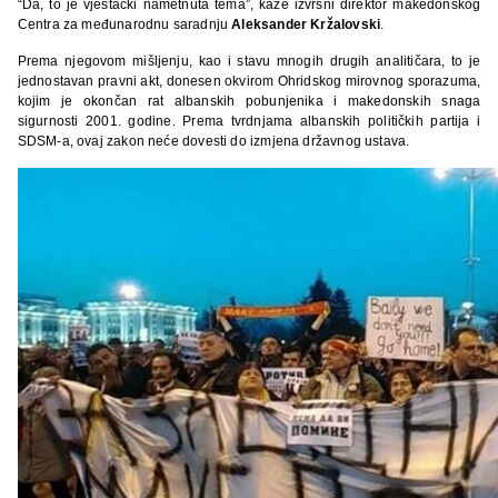
“Da, to je vještački nametnuta tema”, kaže izvršni direktor makedonskog
Centra za međunarodnu saradnju
Aleksander Kržalovski
.
Prema njegovom mišljenju, kao i stavu mnogih drugih analitičara, to je
jednostavan pravni akt, donesen okvirom Ohridskog mirovnog sporazuma,
kojim je okončan rat albanskih pobunjenika i makedonskih snaga
sigurnosti 2001. godine. Prema tvrdnjama albanskih političkih partija i
SDSM-a, ovaj zakon neće dovesti do izmjena državnog ustava.