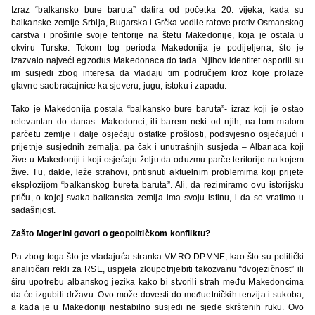
Izraz “balkansko bure baruta” datira od početka 20. vijeka, kada su
balkanske zemlje Srbija, Bugarska i Grčka vodile ratove protiv Osmanskog
carstva i proširile svoje teritorije na štetu Makedonije, koja je ostala u
okviru Turske. Tokom tog perioda Makedonija je podijeljena, što je
izazvalo najveći egzodus Makedonaca do tada. Njihov identitet osporili su
im susjedi zbog interesa da vladaju tim područjem kroz koje prolaze
glavne saobraćajnice ka sjeveru, jugu, istoku i zapadu.
Tako je Makedonija postala “balkansko bure baruta”- izraz koji je ostao
relevantan do danas. Makedonci, ili barem neki od njih, na tom malom
parčetu zemlje i dalje osjećaju ostatke prošlosti, podsvjesno osjećajući i
prijetnje susjednih zemalja, pa čak i unutrašnjih susjeda – Albanaca koji
žive u Makedoniji i koji osjećaju želju da oduzmu parče teritorije na kojem
žive. Tu, dakle, leže strahovi, pritisnuti aktuelnim problemima koji prijete
eksplozijom “balkanskog bureta baruta”. Ali, da rezimiramo ovu istorijsku
priču, o kojoj svaka balkanska zemlja ima svoju istinu, i da se vratimo u
sadašnjost.
Zašto Mogerini govori o geopolitičkom konfliktu?
Pa zbog toga što je vladajuća stranka VMRO-DPMNE, kao što su politički
analitičari rekli za RSE, uspjela zloupotrijebiti takozvanu “dvojezičnost” ili
širu upotrebu albanskog jezika kako bi stvorili strah među Makedoncima
da će izgubiti državu. Ovo može dovesti do međuetničkih tenzija i sukoba,
a kada je u Makedoniji nestabilno susjedi ne sjede skrštenih ruku. Ovo