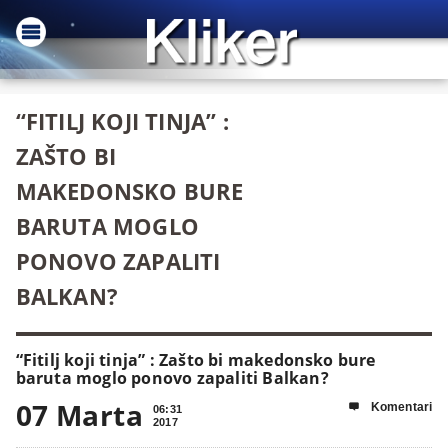
“FITILJ KOJI TINJA” :
ZAŠTO BI
MAKEDONSKO BURE
BARUTA MOGLO
PONOVO ZAPALITI
BALKAN?
“Fitilj koji tinja” : Zašto bi makedonsko bure
baruta moglo ponovo zapaliti Balkan?
07 Marta
Komentari

06:31
2017