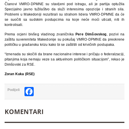
Članovi VMRO-DPMNE su stavljeni pod istragu, ali je partija optužila
Specijalno javno tužilaštvo da služi interesima opozicije i stranih sila.
Problemi u Makedoniji rezultirali su strahom lidera VMRO-DPMNE da će
se suočiti sa sudskim postupcima na koje neće moći uticati, niti ih
kontrolisati.
Prema ocjeni bivšeg vladinog zvaničnika
Pere Dimšovskog
, pozivi na
zaštitu suvereniteta Makedonije su pokušaj VMRO-DPMNE da preokrene
političku u građansku krizu kako bi se zaštitili od krivičnih postupaka.
“Iznenada su skočili da brane nacionalne interese i pričaju o federalzaciji,
pitanjima koja nemaju veze sa aktuelnom političkom situacijom”, rekao je
Dimšovski za RSE.
Zoran Kuka (RSE)
Facebook
Podijeli
KOMENTARI