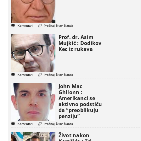


Komentari
Pročitaj čitav članak
Prof. dr. Asim
Mujkić : Dodikov
Kec iz rukava


Komentari
Pročitaj čitav članak
John Mac
Ghlionn :
Amerikanci se
aktivno podstiču
da “preoblikuju
penziju”


Komentari
Pročitaj čitav članak
Život nakon