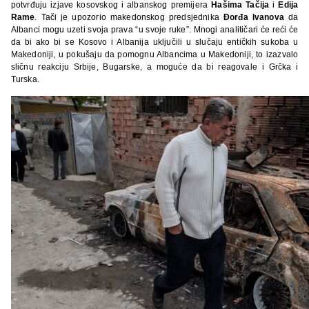
potvrđuju izjave kosovskog i albanskog premijera
Hašima Tačija
i
Edija
Rame
. Tači je upozorio makedonskog predsjednika
Đorđa Ivanova
da
Albanci mogu uzeti svoja prava “u svoje ruke”. Mnogi analitičari će reći će
da bi ako bi se Kosovo i Albanija uključili u slučaju entičkih sukoba u
Makedoniji, u pokušaju da pomognu Albancima u Makedoniji, to izazvalo
sličnu reakciju Srbije, Bugarske, a moguće da bi reagovale i Grčka i
Turska.