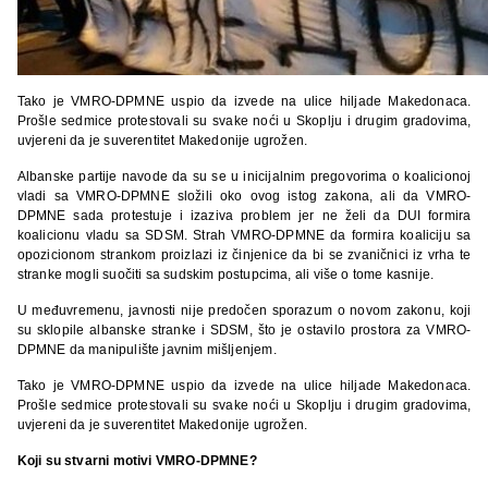
Tako je VMRO-DPMNE uspio da izvede na ulice hiljade Makedonaca.
Prošle sedmice protestovali su svake noći u Skoplju i drugim gradovima,
uvjereni da je suverentitet Makedonije ugrožen.
Albanske partije navode da su se u inicijalnim pregovorima o koalicionoj
vladi sa VMRO-DPMNE složili oko ovog istog zakona, ali da VMRO-
DPMNE sada protestuje i izaziva problem jer ne želi da DUI formira
koalicionu vladu sa SDSM. Strah VMRO-DPMNE da formira koaliciju sa
opozicionom strankom proizlazi iz činjenice da bi se zvaničnici iz vrha te
stranke mogli suočiti sa sudskim postupcima, ali više o tome kasnije.
U međuvremenu, javnosti nije predočen sporazum o novom zakonu, koji
su sklopile albanske stranke i SDSM, što je ostavilo prostora za VMRO-
DPMNE da manipulište javnim mišljenjem.
Tako je VMRO-DPMNE uspio da izvede na ulice hiljade Makedonaca.
Prošle sedmice protestovali su svake noći u Skoplju i drugim gradovima,
uvjereni da je suverentitet Makedonije ugrožen.
Koji su stvarni motivi VMRO-DPMNE?