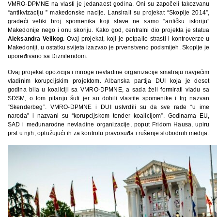
VMRO-DPMNE na vlasti je jedanaest godina. Oni su započeli takozvanu
“antikvizaciju ” makedonske nacije. Lansirali su projekat “Skoplje 2014”,
gradeći veliki broj spomenika koji slave ne samo “antičku istoriju”
Makedonije nego i onu skoriju. Kako god, centralni dio projekta je statua
Aleksandra Velikog
. Ovaj projekat, koji je potpalio strasti i kontroverze u
Makedoniji, u ostatku svijeta izazvao je prvenstveno podsmijeh. Skoplje je
upoređivano sa Diznilendom.
Ovaj projekat opozicija i mnoge nevladine organizacije smatraju navjećim
vladinim korupcijskim projektom. Albanska partija DUI koja je deset
godina bila u koaliciji sa VMRO-DPMNE, a sada želi formirati vladu sa
SDSM, o tom pitanju šuti jer su dobili vlastite spomenike i trg nazvan
“Skenderbeg”. VMRO-DPMNE i DUI ustvrdili su da sve rade “u ime
naroda” i nazvani su “korupcijskom tender koalicijom”. Godinama EU,
SAD i međunarodne nevladine organizacije, poput Fridom Hausa, upiru
prst u njih, optužujući ih za kontrolu pravosuđa i rušenje slobodnih medija.