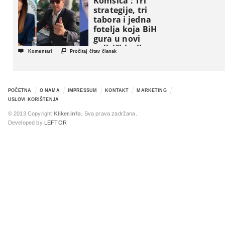
Komšića : Tri
strategije, tri
tabora i jedna
fotelja koja BiH
gura u novi
politički triler


Komentari
Pročitaj čitav članak
POČETNA
O NAMA
IMPRESSUM
KONTAKT
MARKETING
USLOVI KORIŠTENJA
© 2013 Copyright
Kliker.info
. Sva prava zadržana.
Developed by
LEFTOR