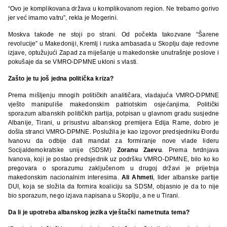
“Ovo je komplikovana država u komplikovanom region. Ne trebamo gorivo
jer već imamo vatru”, rekla je Mogerini.
Moskva takođe ne stoji po strani. Od počekta takozvane “Šarene
revolucije” u Makedoniji, Kremlj i ruska ambasada u Skoplju daje redovne
izjave, optužujući Zapad za miješanje u makedonske unutrašnje poslove i
pokušaje da se VMRO-DPMNE ukloni s vlasti.
Zašto je tu još jedna politička kriza?
Prema mišljenju mnogih političkih analitičara, vladajuća VMRO-DPMNE
vješto manipuliše makedonskim patriotskim osjećanjima. Politički
sporazum albanskih političkih partija, potpisan u glavnom gradu susjedne
Albanije, Tirani, u prisustvu albanskog premijera Edija Rame, dobro je
došla stranci VMRO-DPMNE. Poslužila je kao izgovor predsjedniku Đorđu
Ivanovu da odbije dati mandat za formiranje nove vlade lideru
Socijaldemokratske unije (SDSM)
Zoranu Zaevu
. Prema tvrdnjava
Ivanova, koji je postao predsjednik uz podršku VMRO-DPMNE, bilo ko ko
pregovara o sporazumu zaključenom u drugoj državi je prijetnja
makedonskim nacionalnim interesima.
Ali Ahmeti
, lider albanske partije
DUI, koja se složila da formira koaliciju sa SDSM, objasnio je da to nije
bio sporazum, nego izjava napisana u Skoplju, a ne u Tirani.
Da li je upotreba albanskog jezika vještački nametnuta tema?