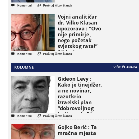


Komentari
Pročitaj čitav članak
Vojni analitičar
dr. Vilko Klasan
upozorava : “Ovo
nije primirje ,
nego početak
svjetskog rata!”
(Video)


Komentari
Pročitaj čitav članak
KOLUMNE
VIŠE ČLANAKA
Gideon Levy :
Kako je tinejdžer,
a ne novinar,
razotkrio
izraelski plan
“dobrovoljnog
iseljavanja ” iz


Komentari
Pročitaj čitav članak
Gaze
Gojko Berić : Ta
mračna mjesta