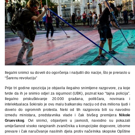
Ilegalni snimci su doveli do ogorčenja i naljutili dio nacije, što je preraslo u
“Šarenu revoluciju”
Prije tri godine opozicija je objavila ilegalno snimljene razgovore, za koje
tvrde da ih je snimio odjel za sigurnost (UBK), poznat kao “tajna policija”.
Ilegalno priskuškivanje 20.000 građana, političara, novinara i
intelektualaca šokiralo je ovu malu balkansku naciju od dva miliona ljudi i
dovelo do ogromnih protesta. Neki od tih razgovora bili su navodno
između ministara, predstavnika vlade i čak bivšeg premijera
Nikole
Gruevskog
. Ovi snimci, objavljeni u javnosti, navodno su pokazali
umiješanost visoko rangiranih zvaničnika u korupcijske dogovore, izborne
prevare i čak naručivanje nasilnih djela protiv načelnika skopske Opštine