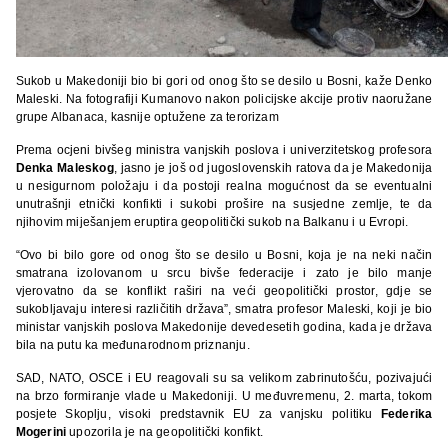
Sukob u Makedoniji bio bi gori od onog što se desilo u Bosni, kaže Denko
Maleski. Na fotografiji Kumanovo nakon policijske akcije protiv naoružane
grupe Albanaca, kasnije optužene za terorizam
Prema ocjeni bivšeg ministra vanjskih poslova i univerzitetskog profesora
Denka Maleskog
, jasno je još od jugoslovenskih ratova da je Makedonija
u nesigurnom položaju i da postoji realna mogućnost da se eventualni
unutrašnji etnički konfikti i sukobi prošire na susjedne zemlje, te da
njihovim miješanjem eruptira geopolitički sukob na Balkanu i u Evropi.
“Ovo bi bilo gore od onog što se desilo u Bosni, koja je na neki način
smatrana izolovanom u srcu bivše federacije i zato je bilo manje
vjerovatno da se konflikt raširi na veći geopolitički prostor, gdje se
sukobljavaju interesi različitih država”, smatra profesor Maleski, koji je bio
ministar vanjskih poslova Makedonije devedesetih godina, kada je država
bila na putu ka međunarodnom priznanju.
SAD, NATO, OSCE i EU reagovali su sa velikom zabrinutošću, pozivajući
na brzo formiranje vlade u Makedoniji. U međuvremenu, 2. marta, tokom
posjete Skoplju, visoki predstavnik EU za vanjsku politiku
Federika
Mogerini
upozorila je na geopolitički konfikt.