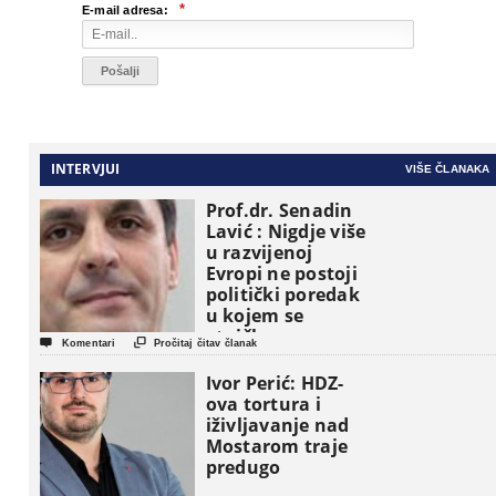
*
E-mail adresa:
INTERVJUI
VIŠE ČLANAKA
Prof.dr. Senadin
Lavić : Nigdje više
u razvijenoj
Evropi ne postoji
politički poredak
u kojem se
etničke grupe


Komentari
Pročitaj čitav članak
pojavljuju kao
osnovne
Ivor Perić: HDZ-
političke jedinice
ova tortura i
iživljavanje nad
Mostarom traje
predugo