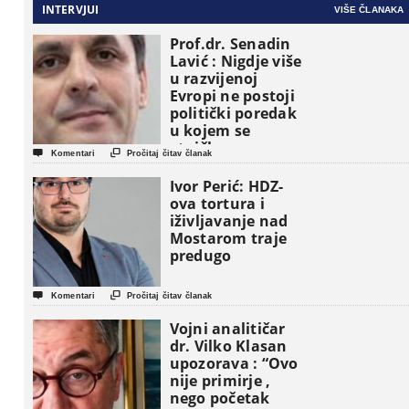
INTERVJUI
VIŠE ČLANAKA
Prof.dr. Senadin
Lavić : Nigdje više
u razvijenoj
Evropi ne postoji
politički poredak
u kojem se
etničke grupe


Komentari
Pročitaj čitav članak
pojavljuju kao
osnovne
Ivor Perić: HDZ-
političke jedinice
ova tortura i
iživljavanje nad
Mostarom traje
predugo


Komentari
Pročitaj čitav članak
Vojni analitičar
dr. Vilko Klasan
upozorava : “Ovo
nije primirje ,
nego početak