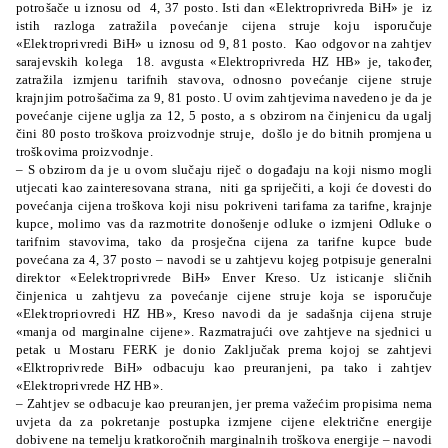
potrošače u iznosu od
4, 37 posto. Isti dan «Elektroprivreda BiH» je
iz
istih razloga zatražila povećanje cijena struje koju isporučuje
«Elektroprivredi BiH» u iznosu od 9, 81 posto.
Kao odgovor na zahtjev
sarajevskih kolega
18. avgusta «Elektroprivreda HZ HB» je, također,
zatražila izmjenu tarifnih stavova, odnosno povećanje cijene struje
krajnjim potrošačima za 9, 81 posto.
U ovim zahtjevima navedeno je da je
povećanje cijene uglja za 12, 5 posto, a s obzirom na činjenicu da ugalj
čini 80 posto troškova proizvodnje struje,
došlo je do bitnih promjena u
troškovima proizvodnje.
– S obzirom da je u ovom slučaju riječ o događaju na koji nismo mogli
utjecati kao zainteresovana strana,
niti ga spriječiti, a koji će dovesti do
povećanja cijena troškova koji nisu pokriveni tarifama za tarifne, krajnje
kupce, molimo vas da razmotrite donošenje odluke o izmjeni Odluke o
tarifnim stavovima, tako da prosječna cijena za tarifne kupce bude
povećana za 4, 37 posto – navodi se u zahtjevu kojeg potpisuje generalni
direktor «Eelektroprivrede BiH» Enver Kreso. Uz isticanje sličnih
činjenica u zahtjevu za povećanje cijene struje koja se isporučuje
«Elektropriovredi HZ HB», Kreso navodi da je sadašnja cijena struje
«manja od marginalne cijene». Razmatrajući ove zahtjeve na sjednici u
petak u Mostaru FERK je donio Zaključak prema kojoj se zahtjevi
«Elktroprivrede BiH» odbacuju kao preuranjeni, pa tako i zahtjev
«Elektroprivrede HZ HB».
– Zahtjev se odbacuje kao preuranjen, jer prema važećim propisima nema
uvjeta da za pokretanje postupka izmjene cijene električne energije
dobivene na temelju kratkoročnih marginalnih troškova energije – navodi