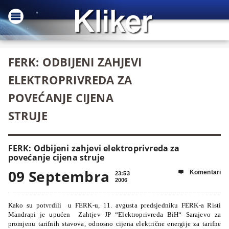
FERK: ODBIJENI ZAHJEVI
ELEKTROPRIVREDA ZA
POVEĆANJE CIJENA
STRUJE
FERK: Odbijeni zahjevi elektroprivreda za
povećanje cijena struje
09 Septembra
Komentari

23:53
2006
Kako su potvrdili
u FERK-u, 11. avgusta predsjedniku FERK-a Risti
Mandrapi je upućen
Zahtjev JP “Elektroprivreda BiH“ Sarajevo za
promjenu tarifnih stavova, odnosno cijena električne energije za tarifne