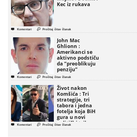
Kec iz rukava


Komentari
Pročitaj čitav članak
John Mac
Ghlionn :
Amerikanci se
aktivno podstiču
da “preoblikuju
penziju”


Komentari
Pročitaj čitav članak
Život nakon
Komšića : Tri
strategije, tri
tabora i jedna
fotelja koja BiH
gura u novi
politički triler


Komentari
Pročitaj čitav članak