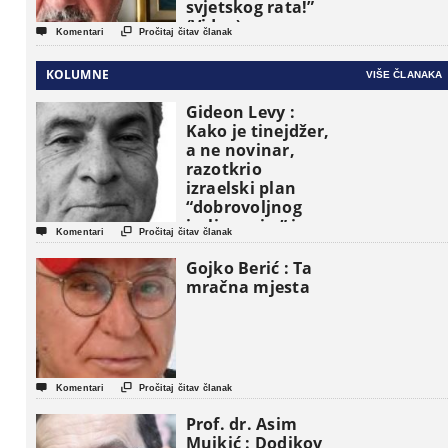
svjetskog rata!”
(Video)


Komentari
Pročitaj čitav članak
KOLUMNE
VIŠE ČLANAKA
Gideon Levy :
Kako je tinejdžer,
a ne novinar,
razotkrio
izraelski plan
“dobrovoljnog
iseljavanja ” iz


Komentari
Pročitaj čitav članak
Gaze
Gojko Berić : Ta
mračna mjesta


Komentari
Pročitaj čitav članak
Prof. dr. Asim
Mujkić : Dodikov