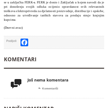
se u zaključku FERK-a. FERK je donio i Zaključak u kojem navodi da je
pri donošenju svojih odluka ocijenio opravdanost svih relevantnih
troškova elektroprivreda za djelatnosti proizvodnje, distribucije i opskrbe,
odnosno za utvrđivanje tarifnih stavova za prodaju struje krajnjim
kupcima.
(Dnevni avaz)
Facebook
Podijeli
KOMENTARI
Još nema komentara


Komentariši