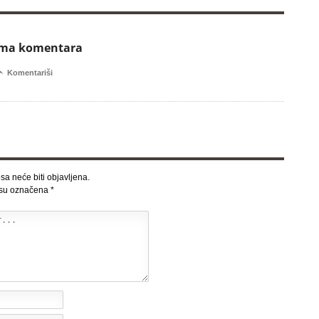
ema komentara

Komentariši
sa neće biti objavljena.
 su označena
*