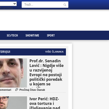
Translate
SCI/TECH
SHOWTIME
SPORT
TERVJUI
VIŠE ČLANAKA
Prof.dr. Senadin
Lavić : Nigdje više
u razvijenoj
Evropi ne postoji
politički poredak
u kojem se
etničke grupe

omentari
Pročitaj čitav članak
pojavljuju kao
osnovne političke
Ivor Perić: HDZ-
jedinice
ova tortura i
iživljavanje nad