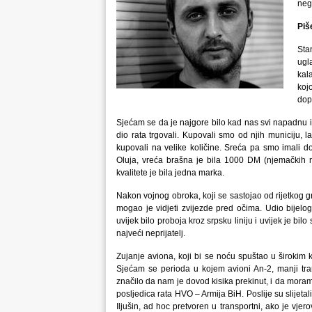
neg
Piš
Sta
ugl
kal
koj
dop
Sjećam se da je najgore bilo kad nas svi napadnu is
dio rata trgovali. Kupovali smo od njih municiju, 
kupovali na velike količine. Sreća pa smo imali do
Oluja, vreća brašna je bila 1000 DM (njemačkih 
kvalitete je bila jedna marka.
Nakon vojnog obroka, koji se sastojao od rijetkog 
mogao je vidjeti zvijezde pred očima. Udio bijelog
uvijek bilo proboja kroz srpsku liniju i uvijek je bilo 
najveći neprijatelj.
Zujanje aviona, koji bi se noću spuštao u širokim k
Sjećam se perioda u kojem avioni An-2, manji trans
značilo da nam je dovod kisika prekinut, i da moramo
posljedica rata HVO – Armija BiH. Poslije su slijetali
Iljušin, ad hoc pretvoren u transportni, ako je vje