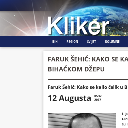
BIH
REGION
SVIJET
KOLUMNE
FARUK ŠEHIĆ: KAKO SE KA
BIHAĆKOM DŽEPU
Faruk Šehić: Kako se kalio čelik u
12 Augusta
05:48
2017
U j
Prob
su 