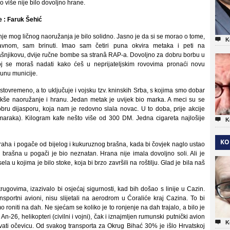
o više nije bilo dovoljno hrane.
e : Faruk Šehić
nje mog ličnog naoružanja je bilo solidno. Jasno je da si se morao o tome,

K
avnom, sam brinuti. Imao sam četiri puna okvira metaka i peti na
ašnjikovu, dvije ručne bombe sa stranâ RAP-a. Dovoljno za dobru borbu u
oj se moraš nadati kako ćeš u neprijateljskim rovovima pronaći novu
unu municije.
tovremeno, a to uključuje i vojsku tzv. kninskih Srba, s kojima smo dobar
lakše naoružanje i hranu. Jedan metak je uvijek bio marka. A meci su se
bru dijasporu, koja nam je redovno slala novac. U to doba, prije akcije
maraka). Kilogram kafe nešto više od 300 DM. Jedna cigareta najlošije

K
KO
graha i pogače od bijelog i kukuruznog brašna, kada bi čovjek naglo ustao
 brašna u pogači je bio neznatan. Hrana nije imala dovoljno soli. Ali je
sela u kojima je bilo stoke, koja bi brzo završili na roštilju. Glad je bila naš
rugovima, izazivalo bi osjećaj sigurnosti, kad bih došao s linije u Cazin.
portni avioni, nisu slijetali na aerodrom u Ćoraliće kraj Cazina. To bi
 roniti na dah. Ne sjećam se koliko je to ronjenje na dah trajalo, a bilo je
 An-26, helikopteri (civilni i vojni), čak i iznajmljen rumunski putnički avion

K
rovati očevicu. Od svakog transporta za Okrug Bihać 30% je išlo Hrvatskoj