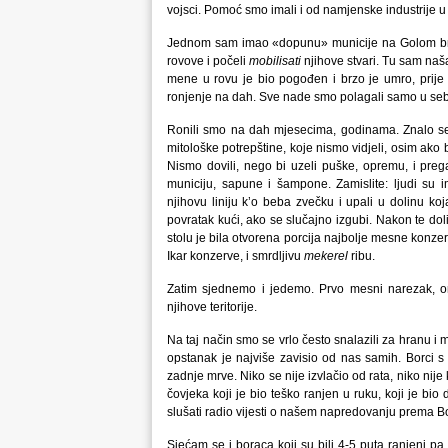
vojsci. Pomoć smo imali i od namjenske industrije 
Jednom sam imao «dopunu» municije na Golom brdu 
rovove i počeli
mobilisati
njihove stvari. Tu sam naša
mene u rovu je bio pogođen i brzo je umro, prije n
ronjenje na dah. Sve nade smo polagali samo u sebe. 
Ronili smo na dah mjesecima, godinama. Znalo se 
mitološke potrepštine, koje nismo vidjeli, osim ako b
Nismo dovili, nego bi uzeli puške, opremu, i pregaz
municiju, sapune i šampone. Zamislite: ljudi su
njihovu liniju k’o beba zvečku i upali u dolinu ko
povratak kući, ako se slučajno izgubi. Nakon te doli
stolu je bila otvorena porcija najbolje mesne konze
Ikar konzerve, i smrdljivu
mekerel
ribu.
Zatim sjednemo i jedemo. Prvo mesni narezak, o
njihove teritorije.
Na taj način smo se vrlo često snalazili za hranu i mu
opstanak je najviše zavisio od nas samih. Borci s ko
zadnje mrve. Niko se nije izvlačio od rata, niko ni
čovjeka koji je bio teško ranjen u ruku, koji je bio
slušati radio vijesti o našem napredovanju prema B
Sjećam se i boraca koji su bili 4-5 puta ranjeni pa