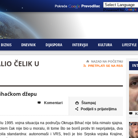
Powered by
BIZNIS
DNEVNIK
DIJASPORA
INTERVJUI
KULTURA
LIFESTYLE
LIO ČELIK U
⌂
NAZAD NA POČETNU
IN

PRETPLATI SE NA RSS
 Bihaćkom džepu
Komentari
Štampaj


Podijeli s prijateljima


K
ulu 1995. vojna situacija na području Okruga Bihać nije bila nimalo sjajna.
lem čak nije bio u moralu, ili tome što se boriš protiv tri neprijatelja, dva
bila standardna: autonomaši i VRS, treći je bio Srpska vojska Krajine,