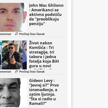
John Mac Ghlionn
: Amerikanci se
aktivno podstiču
da “preoblikuju
penziju”

omentari
Pročitaj čitav članak
Život nakon
Komšića : Tri
strategije, tri
tabora i jedna
fotelja koja BiH
gura u novi
politički triler

omentari
Pročitaj čitav članak
Gideon Levy :
“Jevrej si?” Prvo
iznenađenje, a
zatim ljutnja.
“Šta si radio u
Ramali?”