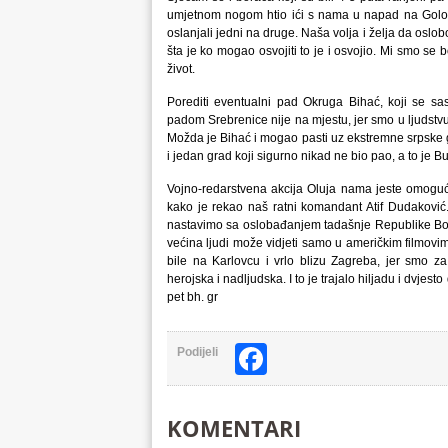
umjetnom nogom htio ići s nama u napad na Golo 
oslanjali jedni na druge. Naša volja i želja da oslob
šta je ko mogao osvojiti to je i osvojio. Mi smo se b
život.
Porediti eventualni pad Okruga Bihać, koji se s
padom Srebrenice nije na mjestu, jer smo u ljudstvu, 
Možda je Bihać i mogao pasti uz ekstremne srpske gu
i jedan grad koji sigurno nikad ne bio pao, a to je B
Vojno-redarstvena akcija Oluja nama jeste omogućil
kako je rekao naš ratni komandant Atif Dudaković
nastavimo sa oslobađanjem tadašnje Republike Bosne
većina ljudi može vidjeti samo u američkim filmovim
bile na Karlovcu i vrlo blizu Zagreba, jer smo za
herojska i nadljudska. I to je trajalo hiljadu i dvj
pet bh. gr
Facebook
Podijeli
KOMENTARI