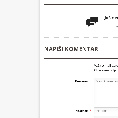
Još n

NAPIŠI KOMENTAR
Vaša e-mail adre
Obavezna polja
Komentar
*
Nadimak: