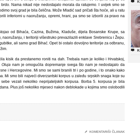

K
brdo. Nama nikad nije nedostajalo morala da ratujemo. I uvijek smo se
odimo svoj grad je bila čelična. Može Mladić sad pričati šta hoće, ali u ratu
orili inferiorni u naoružanju, opremi, hrani, pa smo se izborili za pravo na
astojao od Bihaća, Cazina, Bužima, Kladuše, dijela Bosanske Krupe, sa
naoružanju, i teritoriji višestruko prevazilazili enklave Srebrenicu i Žepu.
bitke, ali samo grad Bihać. Opet bi ostalo dovoljno teritorije za odbranu,
užim.

K
a kisik da prestanemo roniti na dah. Trebala nam je koliko i Hrvatskoj,
.
Oluja
nam je omogućila dopremanje svega što nam je nedostajalo da
 i Hercegovine. Mi smo se sami branili tri i po godine, i to onako kako
a. Mi smo bili najveći diverzantski korpus u zaleđu srpskih snaga koje su
 sebe vezali nekoliko neprijateljskih korpusa. Borba 5. korpusa je bila
esto dana. Plus još nekoliko mjeseci nakon deblokade u kojima smo oslobodili
✎
KOMENTARIŠI ČLANAK