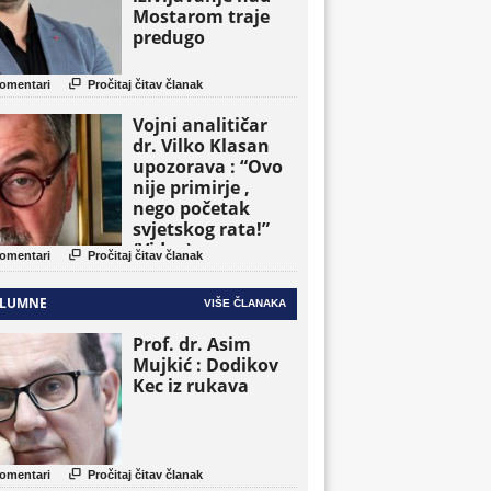
Mostarom traje
predugo

omentari
Pročitaj čitav članak
Vojni analitičar
dr. Vilko Klasan
upozorava : “Ovo
nije primirje ,
nego početak
svjetskog rata!”
(Video)

omentari
Pročitaj čitav članak
LUMNE
VIŠE ČLANAKA
Prof. dr. Asim
Mujkić : Dodikov
Kec iz rukava

omentari
Pročitaj čitav članak