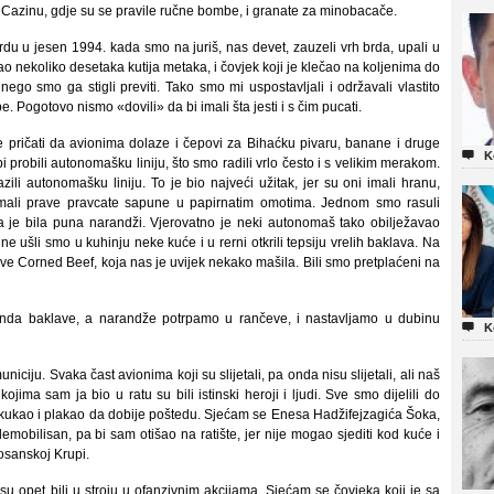
u Cazinu, gdje su se pravile ručne bombe, i granate za minobacače.
u jesen 1994. kada smo na juriš, nas devet, zauzeli vrh brda, upali u
o nekoliko desetaka kutija metaka, i čovjek koji je klečao na koljenima do
ego smo ga stigli previti. Tako smo mi uspostavljali i održavali vlastito
Pogotovo nismo «dovili» da bi imali šta jesti i s čim pucati.
pričati da avionima dolaze i čepovi za Bihaćku pivaru, banane i druge

K
i probili autonomašku liniju, što smo radili vrlo često i s velikim merakom.
ili autonomašku liniju. To je bio najveći užitak, jer su oni imali hranu,
 imali prave pravcate sapune u papirnatim omotima. Jednom smo rasuli
ja je bila puna narandži. Vjerovatno je neki autonomaš tako obilježavao
ne ušli smo u kuhinju neke kuće i u rerni otkrili tepsiju vrelih baklava. Na
rve Corned Beef, koja nas je uvijek nekako mašila. Bili smo pretplaćeni na
nda baklave, a narandže potrpamo u rančeve, i nastavljamo u dubinu

K
niciju. Svaka čast avionima koji su slijetali, pa onda nisu slijetali, ali naš
jima sam ja bio u ratu su bili istinski heroji i ljudi. Sve smo dijelili do
je kukao i plakao da dobije poštedu. Sjećam se Enesa Hadžifejzagića Šoka,
 demobilisan, pa bi sam otišao na ratište, jer nije mogao sjediti kod kuće i
osanskoj Krupi.
 su opet bili u stroju u ofanzivnim akcijama. Sjećam se čovjeka koji je sa