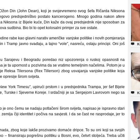
i Džon Din (John Dean), koji je svojevremeno svog šefa Ričarda Niksona
 njegovo predsjedništvo postalo kancerogeno. Mnogo godina nakon afere
ala Niksona iz Bijele kuće, Din kaže da ovaj predsjednik nije sposoban za
ova sudbina. Bio bi to opet kolosalni primjer za sve ostale.
odine rabe kao glavni narativ američke vanjske politike i novih pomjeranja
in i Tramp javno svađaju, a tajno “vole”, nasreću, ostaju principi. Oni još

K
 Sarajevu i Beogradu poredao niz upozorenja o ruskoj opasnosti na
na je ta upornost u pozivima da se vratimo temeljnim načelima. Potom je u
ije Reksa Tilersona (Rex Tillerson) zbog usvajanja vanjske politike koja
e opresije širom svijeta.
“New York Timesu”, upirući prstom i u predsjednika Trampa, jer šef Bijele
je, Turske i Sjeverne Koreje. I srdačniji je sa Sergejom Lavrovom nego sa

K
To je ono čemu se nadaju potlačeni širom svijeta, napisao je ispravno stari
mlja čiji identitet i počiva na savjesti. I da se čast ne rasprodaje, jer to
a nada, zbog koje lakše prozivamo domaće dripce. To su oni koji sa svojih
ko – finansiraju pogrešnu politiku u Bosni, evo, četvrt stoljeća. Treba učiti