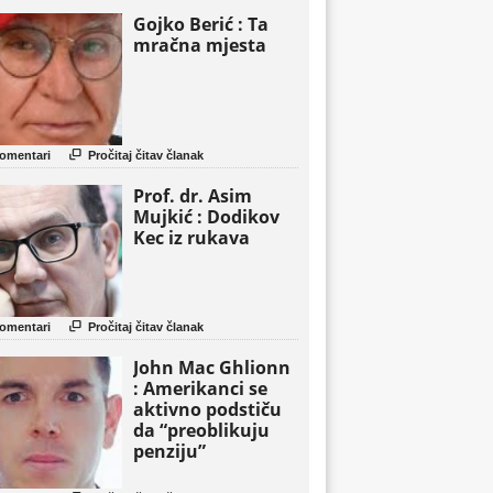
Gojko Berić : Ta
mračna mjesta

omentari
Pročitaj čitav članak
Prof. dr. Asim
Mujkić : Dodikov
Kec iz rukava

omentari
Pročitaj čitav članak
John Mac Ghlionn
: Amerikanci se
aktivno podstiču
da “preoblikuju
penziju”