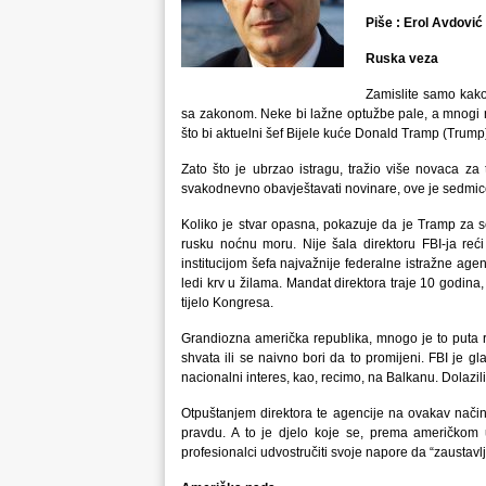
Piše : Erol Avdović
Ruska veza
Zamislite samo kako
sa zakonom. Neke bi lažne optužbe pale, a mnogi ned
što bi aktuelni šef Bijele kuće Donald Tramp (Trump) ž
Zato što je ubrzao istragu, tražio više novaca za
svakodnevno obavještavati novinare, ove je sedmic
Koliko je stvar opasna, pokazuje da je Tramp za s
rusku noćnu moru. Nije šala direktoru FBI-ja reći 
institucijom šefa najvažnije federalne istražne age
ledi krv u žilama. Mandat direktora traje 10 godina
tijelo Kongresa.
Grandiozna američka republika, mnogo je to puta re
shvata ili se naivno bori da to promijeni. FBI je g
nacionalni interes, kao, recimo, na Balkanu. Dolazil
Otpuštanjem direktora te agencije na ovakav način,
pravdu. A to je djelo koje se, prema američkom 
profesionalci udvostručiti svoje napore da “zaustavl