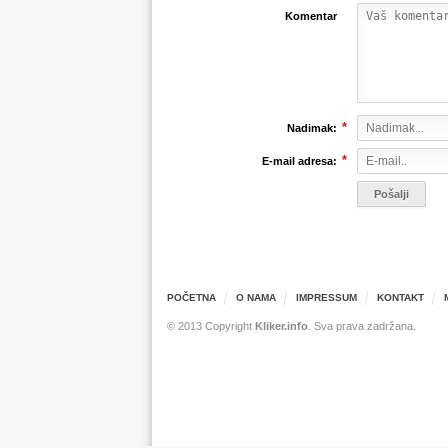
Komentar
*
Nadimak:
*
E-mail adresa:
POČETNA
O NAMA
IMPRESSUM
KONTAKT
© 2013 Copyright
Kliker.info
. Sva prava zadržana.