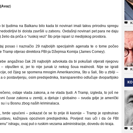
 (Avaz
)

K
 bi ljudima na Balkanu bilo kada bi novinari imali takvu prirodnu spregu
odirljivi bi doista završili u zatvoru. Ovdašnji novinari pet para ne daju
elio da priča o “ruskoj vezi” što prije ispari iz medijskog prostora.
 taj posao i naznačio 29 najboljih specijalnih agenata te o tome počeo
e Tramp otjerao direktora FBI-ja Džejmsa Komija (James Comey).
ebe angažirao čak 26 najboljih advokata da bi pokušali otjerati njegovu
– otpušten si, jer to nije junak iz nekog šoua realnosti. Nije se igrati

K
ncije, od čijeg se spomena mnogim Amerikancima, što u šali, što u zbilji –
, a o postavljenju, osim predsjednika, transparentno odlučuje dvopartijsko
KO
čeno, ostaje vlada zakona, a ne vlada ljudi. A Tramp, izgleda, to još ne
lavni čuvar zakona u zemlji, a djeluje i globalno – svuda gdje je američki
i su i u Bosnu zbog naših kriminalaca.
 tvrde upućeni – pokazat će se to prije ili kasnije – Tramp je opstruirao
ustavu, kažnjava opozivom predsjednika. Povijest nas uči i da će FBI
jenu” istragu, ovaj put o ruskim vezama administracije, dovedu do kraja.

K