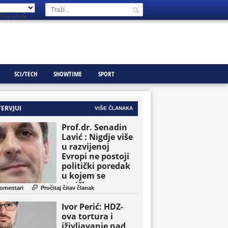
Translate
SCI/TECH
SHOWTIME
SPORT
TERVJUI
VIŠE ČLANAKA
Prof.dr. Senadin
Lavić : Nigdje više
u razvijenoj
Evropi ne postoji
politički poredak
u kojem se
etničke grupe

omentari
Pročitaj čitav članak
pojavljuju kao
osnovne političke
Ivor Perić: HDZ-
jedinice
ova tortura i
iživljavanje nad