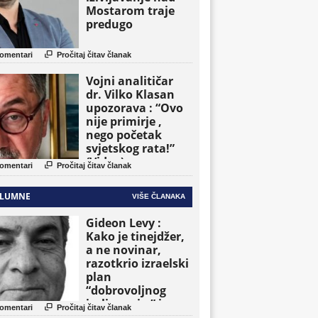
Mostarom traje
predugo

omentari
Pročitaj čitav članak
Vojni analitičar
dr. Vilko Klasan
upozorava : “Ovo
nije primirje ,
nego početak
svjetskog rata!”
(Video)

omentari
Pročitaj čitav članak
LUMNE
VIŠE ČLANAKA
Gideon Levy :
Kako je tinejdžer,
a ne novinar,
razotkrio izraelski
plan
“dobrovoljnog
iseljavanja ” iz

omentari
Pročitaj čitav članak
Gaze