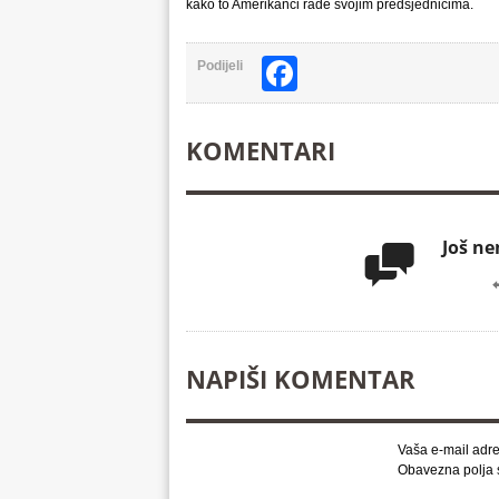
kako to Amerikanci rade svojim predsjednicima.
Facebook
Podijeli
KOMENTARI
Još n

NAPIŠI KOMENTAR
Vaša e-mail adre
Obavezna polja