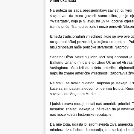
Američka nada
Na potezu su sada predsjednikovi savjetnici, tvrd
savjetovao da mora govoriti samo istinu, jer je
“Watergate”, koja je 9. avgusta 1974. godine otjer
istinitu priču. Trampu se zato i može ponoviti Nikson
Između tradicionalnih vrijednosti, koje se sve ove g
na geopolitičkoj pozornici, u kojima se, recimo, Put
nisu dinosauri naše političke stvarnosti. Naprotiv!
Senator Džon Mekejn (John McCain) onomad je u
Balkanu. Znamo mi da je to i zbog Ukrajine! Ali važ
Vašingtonu oštro kritizirao šefa američke diplomat
napušta znane američke vrijednosti i zaboravlja žrtv
Ne smiju se hvaliti diktatori, napisao je Mekejn u 
kuće sa simpatijama govori o liderima Egipta, Rusi
saveznicom Angelom Merkel.
Ljudska prava moraju ostati naš američki prioritet. 
bosanski znalac. Mekejn je još rekao da je Amerika ze
nas može koštati historijske reputacije.
Da nije toga, ugasla bi širom svijeta živa američk
mindera i iz off-shore kompanija, zna se kojih i koli