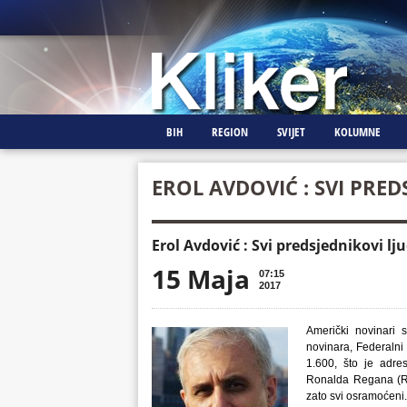
BIH
REGION
SVIJET
KOLUMNE
EROL AVDOVIĆ : SVI PRED
Erol Avdović : Svi predsjednikovi lju
15 Maja
07:15
2017
Američki novinari 
novinara, Federalni 
1.600, što je adre
Ronalda Regana (Reag
zato svi osramoćeni.