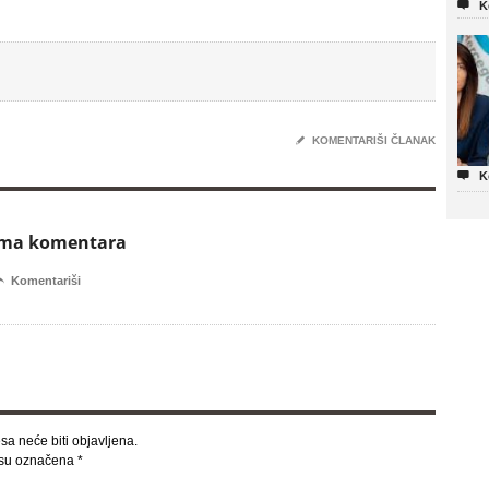

K
✎
KOMENTARIŠI ČLANAK

K
ema komentara

Komentariši
sa neće biti objavljena.
 su označena
*