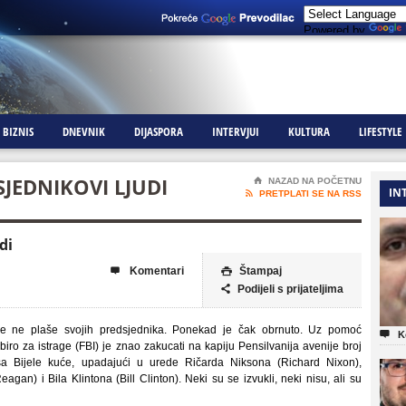
Powered by
BIZNIS
DNEVNIK
DIJASPORA
INTERVJUI
KULTURA
LIFESTYLE
SJEDNIKOVI LJUDI
⌂
NAZAD NA POČETNU
IN

PRETPLATI SE NA RSS
di
Komentari
Štampaj


Podijeli s prijateljima

se ne plaše svojih predsjednika. Ponekad je čak obrnuto. Uz pomoć

K
biro za istrage (FBI) je znao zakucati na kapiju Pensilvanija avenije broj
sa Bijele kuće, upadajući u urede Ričarda Niksona (Richard Nixon),
an) i Bila Klintona (Bill Clinton). Neki su se izvukli, neki nisu, ali su