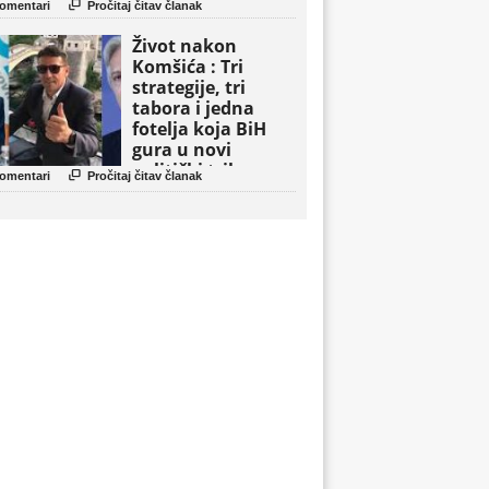

omentari
Pročitaj čitav članak
Život nakon
Komšića : Tri
strategije, tri
tabora i jedna
fotelja koja BiH
gura u novi
politički triler

omentari
Pročitaj čitav članak