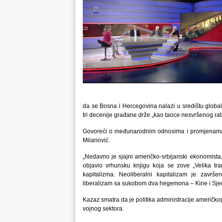
da se Bosna i Hercegovina nalazi u središtu global
tri decenije građane drže „kao taoce nesvršenog rat
Govoreći o međunarodnim odnosima i promjenama 
Milanović.
„Nedavno je sjajni američko-srbijanski ekonomista,
objavio vrhunsku knjigu koja se zove „Velika tr
kapitalizma. Neoliberalni kapitalizam je završ
liberalizam sa sukobom dva hegemona – Kine i Sjed
Kazaz smatra da je politika administracije američk
vojnog sektora.