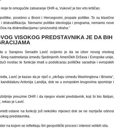
ze koje bi omogućile zatvaranje OHR-a, Vuković je bio vrlo kritičan.
litike, posebno u Bosni i Hercegovini, propale politike. To su klasične
ja i diskvalifikacija. Nemamo politike ideologija i programa, nemamo nove
očiva na diskreditacijama i proizvodnji straha.“
NOVOG VISOKOG PREDSTAVNIKA JE DA BIH
GRACIJAMA
teta u Sarajevu Senadin Lavić ocijenio je da se izbor novog visokog
 šireg nadmetanja između Sjedinjenih Američkih Država i Evropske unije,
ći nosilac te funkcije imati u podsticanju političke saradnje i evropskih
ta, Lavić je kazao da je riječ o „okršaju između Washingtona i Brisela“,
 kandidaturu Antonija Landija, dok se u evropskim krugovima spominje i
iljnije preuzme OHR i da njegov visoki predstavnik, koji bi bio Italijan,
 rekao je Lavić.
midt ostane na funkciji još nekoliko mjeseci dok se ne razriješe odnosi
sokog predstavnika.
 na kojem se reflektuju širi geopolitički procesi i interesi velikih sila.