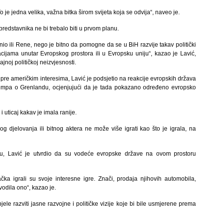
 je jedna velika, važna bitka širom svijeta koja se odvija“, naveo je.
edstavnika ne bi trebalo biti u prvom planu.
nio ili Rene, nego je bitno da pomogne da se u BiH razvije takav politički
racijama unutar Evropskog prostora ili u Evropsku uniju“, kazao je Lavić,
jnoj političkoj neizvjesnosti.
e američkim interesima, Lavić je podsjetio na reakcije evropskih država
umpa o Grenlandu, ocjenjujući da je tada pokazano određeno evropsko
uticaj kakav je imala ranije.
 djelovanja ili bitnog aktera ne može više igrati kao što je igrala, na
u, Lavić je utvrdio da su vodeće evropske države na ovom prostoru
ka igrali su svoje interesne igre. Znači, prodaja njihovih automobila,
vodila ono“, kazao je.
ele razviti jasne razvojne i političke vizije koje bi bile usmjerene prema