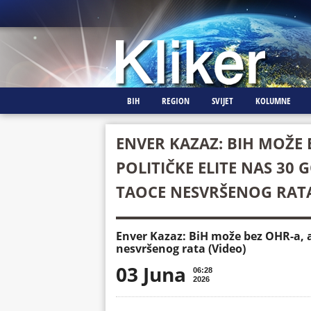
BIH
REGION
SVIJET
KOLUMNE
ENVER KAZAZ: BIH MOŽE 
POLITIČKE ELITE NAS 30
TAOCE NESVRŠENOG RATA
Enver Kazaz: BiH može bez OHR-a, a 
nesvršenog rata (Video)
03 Juna
06:28
2026