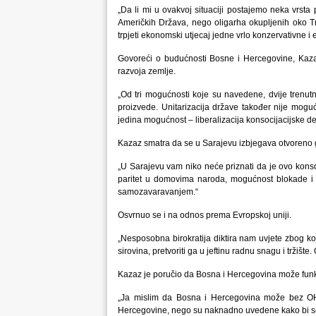
„Da li mi u ovakvoj situaciji postajemo neka vrsta
Američkih Država, nego oligarha okupljenih oko T
trpjeti ekonomski utjecaj jedne vrlo konzervativne i 
Govoreći o budućnosti Bosne i Hercegovine, Kaza
razvoja zemlje.
„Od tri mogućnosti koje su navedene, dvije tren
proizvede. Unitarizacija države također nije moguć
jedina mogućnost – liberalizacija konsocijacijske de
Kazaz smatra da se u Sarajevu izbjegava otvoreno go
„U Sarajevu vam niko neće priznati da je ovo konsoci
paritet u domovima naroda, mogućnost blokade i 
samozavaravanjem.“
Osvrnuo se i na odnos prema Evropskoj uniji.
„Nesposobna birokratija diktira nam uvjete zbog koj
sirovina, pretvoriti ga u jeftinu radnu snagu i tržišt
Kazaz je poručio da Bosna i Hercegovina može fun
„Ja mislim da Bosna i Hercegovina može bez OH
Hercegovine, nego su naknadno uvedene kako bi se