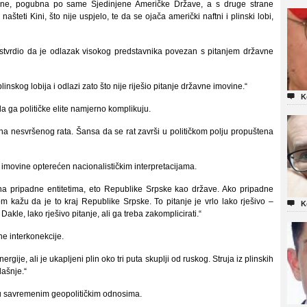
trane, pogubna po same Sjedinjene Američke Države, a s druge strane
ašteti Kini, što nije uspjelo, te da se ojača američki naftni i plinski lobi,
ustvrdio da je odlazak visokog predstavnika povezan s pitanjem državne
linskog lobija i odlazi zato što nije riješio pitanje državne imovine.“

K
a ga političke elite namjerno komplikuju.
na nesvršenog rata. Šansa da se rat završi u političkom polju propuštena
 imovine opterećen nacionalističkim interpretacijama.
na pripadne entitetima, eto Republike Srpske kao države. Ako pripadne
m kažu da je to kraj Republike Srpske. To pitanje je vrlo lako rješivo –

K
Dakle, lako rješivo pitanje, ali ga treba zakomplicirati.“
ne interkonekcije.
ije, ali je ukapljeni plin oko tri puta skuplji od ruskog. Struja iz plinskih
dašnje.“
 u savremenim geopolitičkim odnosima.