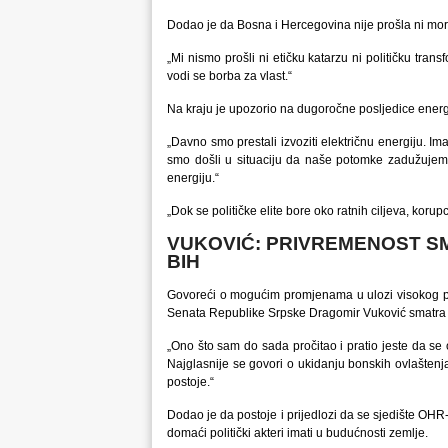
Dodao je da Bosna i Hercegovina nije prošla ni mora
„Mi nismo prošli ni etičku katarzu ni političku tran
vodi se borba za vlast.“
Na kraju je upozorio na dugoročne posljedice energe
„Davno smo prestali izvoziti električnu energiju. I
smo došli u situaciju da naše potomke zadužujemo
energiju.“
„Dok se političke elite bore oko ratnih ciljeva, koru
VUKOVIĆ: PRIVREMENOST S
BIH
Govoreći o mogućim promjenama u ulozi visokog pre
Senata Republike Srpske Dragomir Vuković smatra 
„Ono što sam do sada pročitao i pratio jeste da se
Najglasnije se govori o ukidanju bonskih ovlaštenja
postoje.“
Dodao je da postoje i prijedlozi da se sjedište OHR-
domaći politički akteri imati u budućnosti zemlje.