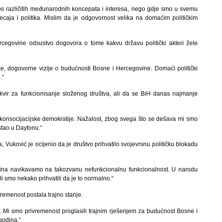
s različitih međunarodnih koncepata i interesa, nego gdje smo u svemu
jecaja i politika. Mislim da je odgovornost velika na domaćim političkim
rcegovine odsustvo dogovora o tome kakvu državu politički akteri žele
e, dogovorne vizije o budućnosti Bosne i Hercegovine. Domaći politički
.“
kvir za funkcionisanje složenog društva, ali da se BiH danas najmanje
konsocijacijske demokratije. Nažalost, zbog svega što se dešava mi smo
stao u Daytonu.“
a, Vuković je ocijenio da je društvo prihvatilo svojevrsnu političku blokadu
ina navikavamo na takozvanu nefunkcionalnu funkcionalnost. U narodu
ali smo nekako prihvatili da je to normalno.“
remenost postala trajno stanje.
t. Mi smo privremenost proglasili trajnim rješenjem za budućnost Bosne i
godina.“