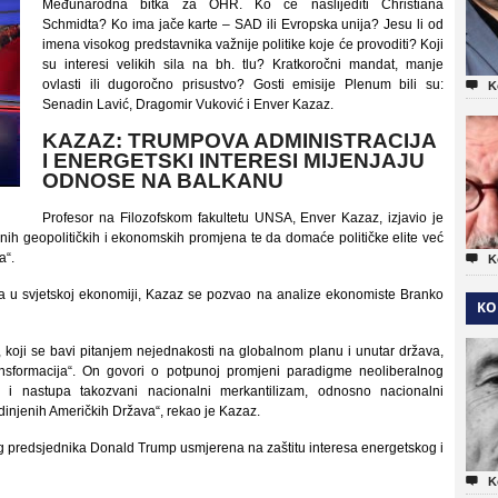
Međunarodna bitka za OHR. Ko će naslijediti Christiana
Schmidta? Ko ima jače karte – SAD ili Evropska unija? Jesu li od
imena visokog predstavnika važnije politike koje će provoditi? Koji
su interesi velikih sila na bh. tlu? Kratkoročni mandat, manje
ovlasti ili dugoročno prisustvo? Gosti emisije Plenum bili su:

K
Senadin Lavić, Dragomir Vuković i Enver Kazaz.
KAZAZ: TRUMPOVA ADMINISTRACIJA
I ENERGETSKI INTERESI MIJENJAJU
ODNOSE NA BALKANU
Profesor na Filozofskom fakultetu UNSA, Enver Kazaz, izjavio je
nih geopolitičkih i ekonomskih promjena te da domaće političke elite već
a“.

K
u svjetskoj ekonomiji, Kazaz se pozvao na analize ekonomiste Branko
KO
 koji se bavi pitanjem nejednakosti na globalnom planu i unutar država,
ansformacija“. On govori o potpunoj promjeni paradigme neoliberalnog
en i nastupa takozvani nacionalni merkantilizam, odnosno nacionalni
injenih Američkih Država“, rekao je Kazaz.
og predsjednika Donald Trump usmjerena na zaštitu interesa energetskog i

K