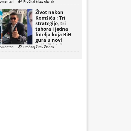

omentari
Pročitaj čitav članak
Život nakon
Komšića : Tri
strategije, tri
tabora i jedna
fotelja koja BiH
gura u novi
politički triler

omentari
Pročitaj čitav članak