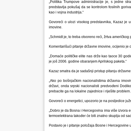
„Politika Trumpove administracije je, s jedne s
predstavlja pokušaj da se kontrolom fosilnih goriva n
kao i vojna industrija.“
Govoreći o ulozi visokog predstavnika, Kazaz je 
imovine.
„Schmidt je, to treba otvoreno reći, žrtva američkog p
Komentarišući pitanje državne imovine, ocijenio je d
„Domaće političke elite nas drže kao taoce 30 godi
je još 2006. godine obaranjem Aprilskog paketa.“
Kazaz smatra da je sadašnji pristup pitanju državne
„Ako po bošnjačkim nacionalistima državna imovi
državi, onda srpski nacionalisti predvođeni Dodiko
prebacite ga na lokalne zajednice i riješite problem. 
Govoreći o energetici, upozorio je na posljedice juž
„Dobro je da Bosna i Hercegovina ima više izvora energ
termoelektrana također će biti znatno skuplja od sa
Postavio je i pitanje položaja Bosne i Hercegovine