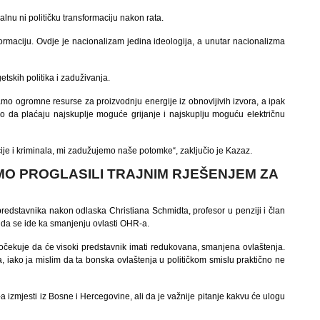
lnu ni političku transformaciju nakon rata.
sformaciju. Ovdje je nacionalizam jedina ideologija, a unutar nacionalizma
tskih politika i zaduživanja.
mamo ogromne resurse za proizvodnju energije iz obnovljivih izvora, a ipak
 da plaćaju najskuplje moguće grijanje i najskuplju moguću električnu
pcije i kriminala, mi zadužujemo naše potomke“, zaključio je Kazaz.
MO PROGLASILI TRAJNIM RJEŠENJEM ZA
dstavnika nakon odlaska Christiana Schmidta, profesor u penziji i član
da se ide ka smanjenju ovlasti OHR-a.
 očekuje da će visoki predstavnik imati redukovana, smanjena ovlaštenja.
, iako ja mislim da ta bonska ovlaštenja u političkom smislu praktično ne
a izmjesti iz Bosne i Hercegovine, ali da je važnije pitanje kakvu će ulogu