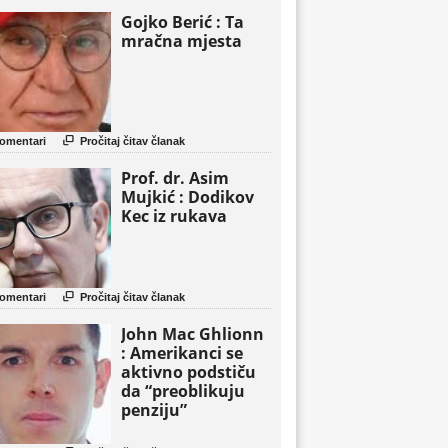
Gojko Berić : Ta
mračna mjesta

omentari
Pročitaj čitav članak
Prof. dr. Asim
Mujkić : Dodikov
Kec iz rukava

omentari
Pročitaj čitav članak
John Mac Ghlionn
: Amerikanci se
aktivno podstiču
da “preoblikuju
penziju”