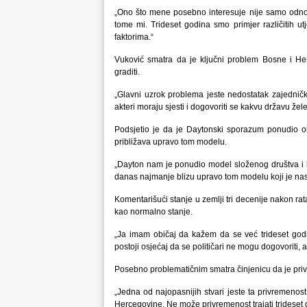
„Ono što mene posebno interesuje nije samo odno
tome mi. Trideset godina smo primjer različitih ut
faktorima.“
Vuković smatra da je ključni problem Bosne i He
graditi.
„Glavni uzrok problema jeste nedostatak zajedničk
akteri moraju sjesti i dogovoriti se kakvu državu žele
Podsjetio je da je Daytonski sporazum ponudio o
približava upravo tom modelu.
„Dayton nam je ponudio model složenog društva i 
danas najmanje blizu upravo tom modelu koji je na
Komentarišući stanje u zemlji tri decenije nakon rat
kao normalno stanje.
„Ja imam običaj da kažem da se već trideset god
postoji osjećaj da se političari ne mogu dogovoriti, 
Posebno problematičnim smatra činjenicu da je priv
„Jedna od najopasnijih stvari jeste ta privremenos
Hercegovine. Ne može privremenost trajati trideset 