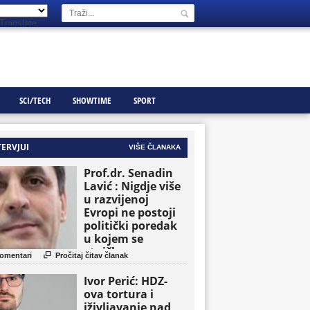
Translate
SCI/TECH
SHOWTIME
SPORT
TERVJUI
VIŠE ČLANAKA
Prof.dr. Senadin
Lavić : Nigdje više
u razvijenoj
Evropi ne postoji
politički poredak
u kojem se
etničke grupe

omentari
Pročitaj čitav članak
pojavljuju kao
osnovne političke
Ivor Perić: HDZ-
jedinice
ova tortura i
iživljavanje nad