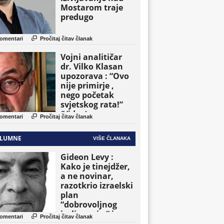
Mostarom traje
predugo

omentari
Pročitaj čitav članak
Vojni analitičar
dr. Vilko Klasan
upozorava : “Ovo
nije primirje ,
nego početak
svjetskog rata!”
(Video)

omentari
Pročitaj čitav članak
LUMNE
VIŠE ČLANAKA
Gideon Levy :
Kako je tinejdžer,
a ne novinar,
razotkrio izraelski
plan
“dobrovoljnog
iseljavanja ” iz

omentari
Pročitaj čitav članak
Gaze