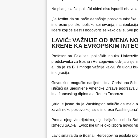
Na pitanje zašto politički akteri nisu ispunili obave
„Ja tvrdim da su naše današnje postkomunističke po
interesne politike, politike spinovanja, manipulaci
lidere koji će sjesti i dogovoriti se kako dalje. Sve p
LAVIĆ: VAŽNIJE OD IMENA 
KRENE KA EVROPSKIM INTE
Profesor na Fakultetu političkih nauka Univerzi
predstavnika za Bosnu i Hercegovinu odvija u sjeni
ali da je za BiH mnogo važnije kakvu će ulogu budu
integracija.
Govoreći o mogućim nasljednicima Christiana Schmid
ističući da Sjedinjene Američke Države podržavaju
ime francuskog diplomate Renea Troccaza.
„Vrlo je jasno da je Washington odlučio da malo ozb
završi neke poslove koji su u interesu Washingtona“,
Prema njegovim riječima, nije isključeno ni da Sch
između SAD-a i Evropske unije oko izbora novog vi
Lavić smatra da je Bosna i Hercegovina postala prostor