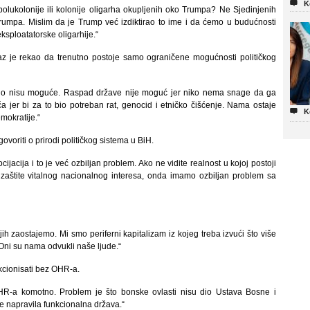

K
 polukolonije ili kolonije oligarha okupljenih oko Trumpa? Ne Sjedinjenih
rumpa. Mislim da je Trump već izdiktirao to ime i da ćemo u budućnosti
eksploatatorske oligarhije.“
z je rekao da trenutno postoje samo ograničene mogućnosti političkog
utno nisu moguće. Raspad države nije moguć jer niko nema snage da ga
a jer bi za to bio potreban rat, genocid i etničko čišćenje. Nama ostaje

K
mokratije.“
voriti o prirodi političkog sistema u BiH.
jacija i to je već ozbiljan problem. Ako ne vidite realnost u kojoj postoji
zaštite vitalnog nacionalnog interesa, onda imamo ozbiljan problem sa
ih zaostajemo. Mi smo periferni kapitalizam iz kojeg treba izvući što više
e. Oni su nama odvukli naše ljude.“
kcionisati bez OHR-a.
R-a komotno. Problem je što bonske ovlasti nisu dio Ustava Bosne i
 napravila funkcionalna država.“