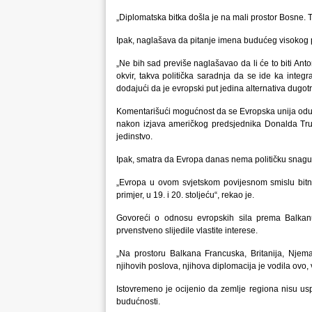
„Diplomatska bitka došla je na mali prostor Bosne. To
Ipak, naglašava da pitanje imena budućeg visokog pr
„Ne bih sad previše naglašavao da li će to biti Anto
okvir, takva politička saradnja da se ide ka integ
dodajući da je evropski put jedina alternativa dugotra
Komentarišući mogućnost da se Evropska unija odupr
nakon izjava američkog predsjednika Donalda Tr
jedinstvo.
Ipak, smatra da Evropa danas nema političku snagu i 
„Evropa u ovom svjetskom povijesnom smislu bitnog
primjer, u 19. i 20. stoljeću“, rekao je.
Govoreći o odnosu evropskih sila prema Balkan
prvenstveno slijedile vlastite interese.
„Na prostoru Balkana Francuska, Britanija, Njemač
njihovih poslova, njihova diplomacija je vodila ovo, 
Istovremeno je ocijenio da zemlje regiona nisu uspj
budućnosti.