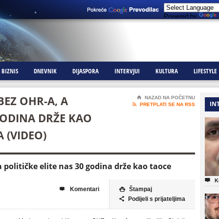
Powered by
BIZNIS
DNEVNIK
DIJASPORA
INTERVJUI
KULTURA
LIFESTYLE
BEZ OHR-A, A
⌂
NAZAD NA POČETNU
IN

PRETPLATI SE NA RSS
 GODINA DRŽE KAO
 (VIDEO)
političke elite nas 30 godina drže kao taoce

K
Komentari
Štampaj


Podijeli s prijateljima
