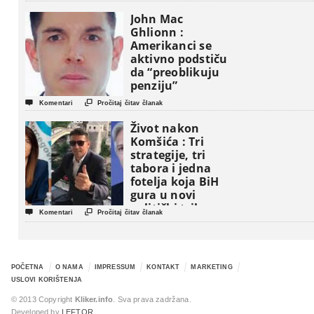
John Mac
Ghlionn :
Amerikanci se
aktivno podstiču
da “preoblikuju
penziju”


Komentari
Pročitaj čitav članak
Život nakon
Komšića : Tri
strategije, tri
tabora i jedna
fotelja koja BiH
gura u novi
politički triler


Komentari
Pročitaj čitav članak
POČETNA
O NAMA
IMPRESSUM
KONTAKT
MARKETING
USLOVI KORIŠTENJA
© 2013 Copyright
Kliker.info
. Sva prava zadržana.
Developed by
LEFTOR