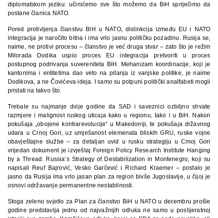
diplomatskom jeziku: učinićemo sve što možemo da BiH spriječimo da
postane članica NATO.
Pored protivljenja članstvu BiH u NATO, distinkcija između EU i NATO
integracija je naročito bitna i ima vrlo jasnu političku pozadinu. Rusija se,
naime, ne protivi procesu – članstvo je već druga stvar – zato što je režim
Milorada Dodika uspio proces EU integracija pretvoriti u proces
postupnog podrivanja suvereniteta BiH. Mehanizam koordinacije, koji je
kantonima i entitetima dao veto na pitanja iz vanjske politike, je naime
Dodikova, a ne Čovićeva ideja. I samo su potpuni politički analfabeti mogli
pristati na takvo što.
Trebale su najmanje dvije godine da SAD i saveznici ozbiljno shvate
razmjere i malignost ruskog uticaja kako u regionu, tako i u BiH. Nakon
pokušaja „obojene kontrarevolucije“ u Makedoniji, te pokušaja državnog
udara u Crnoj Gori, uz umješanost elemenata bliskih GRU, ruske vojne
obavještajne službe – za detaljan uvid u rusku strategiju u Crnoj Gori
vrijedan dokument je izvještaj Foreign Policy Research Institute Hanging
by a Thread: Russia’s Strategy of Destabilization in Montenegro, koji su
napisali Reuf Bajrović, Vesko Garčević i Richard Kraemer – postalo je
jasno da Rusija ima vrlo jasan plan za region bivše Jugoslavije, u čijoj je
osnovi održavanje permanentne nestabilnosti.
Stoga zeleno svjetlo za Plan za članstvo BiH u NATO u decembru prošle
godine predstavlja jednu od najvažnijih odluka ne samo u poslijeratnoj