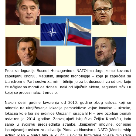
Proces integracije Bosne i Hercegovine u NATO ima dugu, komplikovanu i
zapetljanu istoriju. Međutim, umjesto hronologije – koja je započela sa
članstvom u Partnerstvu za mir – bitnije je za budućnost i za odluke koje
će očigledno morati da donesu neki od ključnih aktera, sagledati tačku u
kojoj se proces nalazi trenutno.
Nakon četiri godine tavorenja od 2010. godine zbog uslova koji se
odnosio na uknjižavanje lokacije perspektivne vojne imovine – ukratko,
lokacija koje koriste jedinice Oružanih snaga BiH – prvi ozbiljan pomak
ostvaren je 2014. godine. Zahvaljujući isključivo Željku Komšiću, tada
samo u svojstvu predsjednika stranke, „knjiženje“ imovine, odnosno
ispunjavanje uslova za aktivaciju Plana za članstvo u NATO (Membership
Action Plan – MAP) bilo je ključni uslov za formiranje Vijeća ministara