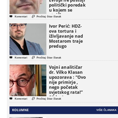
Evropi ne postoji
politički poredak
u kojem se
etničke grupe


Komentari
Pročitaj čitav članak
pojavljuju kao
osnovne
Ivor Perić: HDZ-
političke jedinice
ova tortura i
iživljavanje nad
Mostarom traje
predugo


Komentari
Pročitaj čitav članak
Vojni analitičar
dr. Vilko Klasan
upozorava : “Ovo
nije primirje ,
nego početak
svjetskog rata!”
(Video)


Komentari
Pročitaj čitav članak
KOLUMNE
VIŠE ČLANAKA