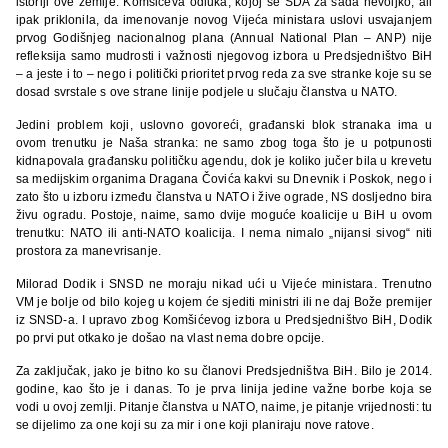
istoriji ove zemlje. Komšićeva odluka, kojoj se SDA za sada nevoljko, ali
ipak priklonila, da imenovanje novog Vijeća ministara uslovi usvajanjem
prvog Godišnjeg nacionalnog plana (Annual National Plan – ANP) nije
refleksija samo mudrosti i važnosti njegovog izbora u Predsjedništvo BiH
– a jeste i to – nego i politički prioritet prvog reda za sve stranke koje su se
dosad svrstale s ove strane linije podjele u slučaju članstva u NATO.
Jedini problem koji, uslovno govoreći, građanski blok stranaka ima u
ovom trenutku je Naša stranka: ne samo zbog toga što je u potpunosti
kidnapovala građansku političku agendu, dok je koliko jučer bila u krevetu
sa medijskim organima Dragana Čovića kakvi su Dnevnik i Poskok, nego i
zato što u izboru između članstva u NATO i žive ograde, NS dosljedno bira
živu ogradu. Postoje, naime, samo dvije moguće koalicije u BiH u ovom
trenutku: NATO ili anti-NATO koalicija. I nema nimalo „nijansi sivog“ niti
prostora za manevrisanje.
Milorad Dodik i SNSD ne moraju nikad ući u Vijeće ministara. Trenutno
VM je bolje od bilo kojeg u kojem će sjediti ministri ili ne daj Bože premijer
iz SNSD-a. I upravo zbog Komšićevog izbora u Predsjedništvo BiH, Dodik
po prvi put otkako je došao na vlast nema dobre opcije.
Za zaključak, jako je bitno ko su članovi Predsjedništva BiH. Bilo je 2014.
godine, kao što je i danas. To je prva linija jedine važne borbe koja se
vodi u ovoj zemlji. Pitanje članstva u NATO, naime, je pitanje vrijednosti: tu
se dijelimo za one koji su za mir i one koji planiraju nove ratove.