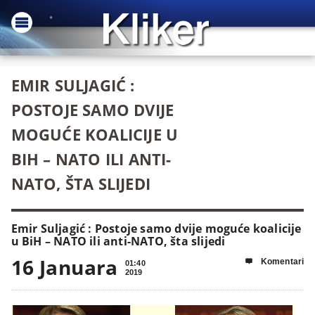
EMIR SULJAGIĆ :
POSTOJE SAMO DVIJE
MOGUĆE KOALICIJE U
BIH – NATO ILI ANTI-
NATO, ŠTA SLIJEDI
Emir Suljagić : Postoje samo dvije moguće koalicije
u BiH – NATO ili anti-NATO, šta slijedi
16 Januara
Komentari

01:40
2019