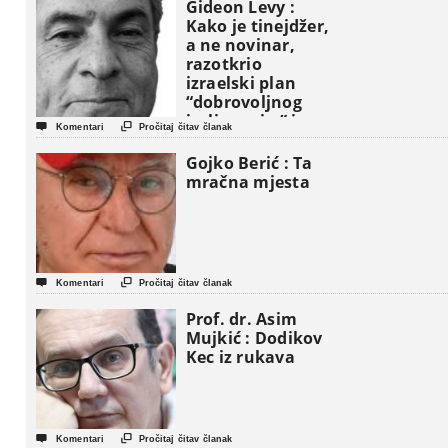
Gideon Levy :
Kako je tinejdžer,
a ne novinar,
razotkrio
izraelski plan
“dobrovoljnog
iseljavanja ” iz


Komentari
Pročitaj čitav članak
Gaze
Gojko Berić : Ta
mračna mjesta


Komentari
Pročitaj čitav članak
Prof. dr. Asim
Mujkić : Dodikov
Kec iz rukava


Komentari
Pročitaj čitav članak