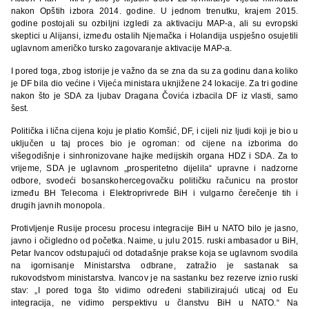
nakon Opštih izbora 2014. godine. U jednom trenutku, krajem 2015.
godine postojali su ozbiljni izgledi za aktivaciju MAP-a, ali su evropski
skeptici u Alijansi, između ostalih Njemačka i Holandija uspješno osujetili
uglavnom američko tursko zagovaranje aktivacije MAP-a.
I pored toga, zbog istorije je važno da se zna da su za godinu dana koliko
je DF bila dio većine i Vijeća ministara uknjižene 24 lokacije. Za tri godine
nakon što je SDA za ljubav Dragana Čovića izbacila DF iz vlasti, samo
šest.
Politička i lična cijena koju je platio Komšić, DF, i cijeli niz ljudi koji je bio u
uključen u taj proces bio je ogroman: od cijene na izborima do
višegodišnje i sinhronizovane hajke medijskih organa HDZ i SDA. Za to
vrijeme, SDA je uglavnom „prosperitetno dijelila“ upravne i nadzorne
odbore, svodeći bosanskohercegovačku političku računicu na prostor
između BH Telecoma i Elektroprivrede BiH i vulgarno čerečenje tih i
drugih javnih monopola.
Protivljenje Rusije procesu procesu integracije BiH u NATO bilo je jasno,
javno i očigledno od početka. Naime, u julu 2015. ruski ambasador u BiH,
Petar Ivancov odstupajući od dotadašnje prakse koja se uglavnom svodila
na igornisanje Ministarstva odbrane, zatražio je sastanak sa
rukovodstvom ministarstva. Ivancov je na sastanku bez rezerve iznio ruski
stav: „I pored toga što vidimo određeni stabilizirajući uticaj od Eu
integracija, ne vidimo perspektivu u članstvu BiH u NATO.“ Na