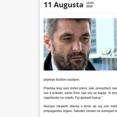
11 Augusta
13:53
2018
prijetnje fizičkim nasiljem.
Prijetnja koju sam dobio jutros, pak, prevazilazi sv
sve ti poklato, samo Emir nije visi sa kapije. Vi bo
najprljavije na svijetu. Fuj gamadi lojava.“
Nemam nikakvih dilema o tome da iza ove morbi
propagandni organi. Također, nimalo ne sumnjam da ov