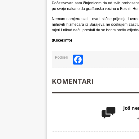
Počastvovan sam činjenicom da od svih probosans
po svoje nakane da građansku većinu u Bosni i Herc
Nemam namjeru stati i ova i slične prijetnje i uvrede
njihovih hizmećara iz Sarajeva ne očekujem zaštitu
mjeri i nikad neću prestati da se borim protiv vrijedn
(Kliker.info)
Facebook
Podijeli
KOMENTARI
Još n
