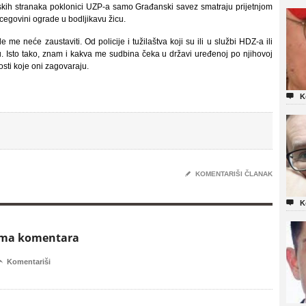
kih stranaka poklonici UZP-a samo Građanski savez smatraju prijetnjom
egovini ograde u bodljikavu žicu.
 me neće zaustaviti. Od policije i tužilaštva koji su ili u službi HDZ-a ili
. Isto tako, znam i kakva me sudbina čeka u državi uređenoj po njihovoj
osti koje oni zagovaraju.

K
✎
KOMENTARIŠI ČLANAK

K
ema komentara

Komentariši