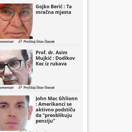
Gojko Berić : Ta
mračna mjesta

omentari
Pročitaj čitav članak
Prof. dr. Asim
Mujkić : Dodikov
Kec iz rukava

omentari
Pročitaj čitav članak
John Mac Ghlionn
: Amerikanci se
aktivno podstiču
da “preoblikuju
penziju”