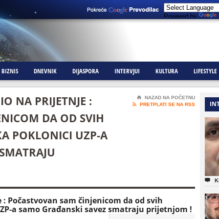
Powered by
BIZNIS
DNEVNIK
DIJASPORA
INTERVJUI
KULTURA
LIFESTYLE
O NA PRIJETNJE :
⌂
NAZAD NA POČETNU
IN

PRETPLATI SE NA RSS
NICOM DA OD SVIH
A POKLONICI UZP-A
 SMATRAJU

K
je : Počastvovan sam činjenicom da od svih
ZP-a samo Građanski savez smatraju prijetnjom !