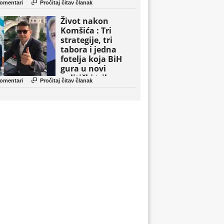

omentari
Pročitaj čitav članak
Život nakon
Komšića : Tri
strategije, tri
tabora i jedna
fotelja koja BiH
gura u novi
politički triler

omentari
Pročitaj čitav članak