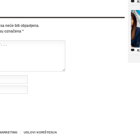

K
sa neće biti objavljena.
 su označena
*

K
MARKETING
USLOVI KORIŠTENJA