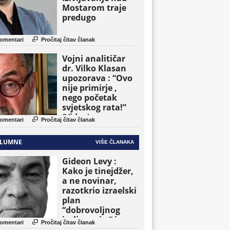
Mostarom traje
predugo

omentari
Pročitaj čitav članak
Vojni analitičar
dr. Vilko Klasan
upozorava : “Ovo
nije primirje ,
nego početak
svjetskog rata!”
(Video)

omentari
Pročitaj čitav članak
LUMNE
VIŠE ČLANAKA
Gideon Levy :
Kako je tinejdžer,
a ne novinar,
razotkrio izraelski
plan
“dobrovoljnog
iseljavanja ” iz

omentari
Pročitaj čitav članak
Gaze