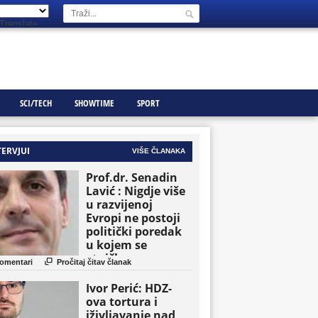
Translate
SCI/TECH
SHOWTIME
SPORT
TERVJUI
VIŠE ČLANAKA
Prof.dr. Senadin
Lavić : Nigdje više
u razvijenoj
Evropi ne postoji
politički poredak
u kojem se
etničke grupe

omentari
Pročitaj čitav članak
pojavljuju kao
osnovne političke
Ivor Perić: HDZ-
jedinice
ova tortura i
iživljavanje nad