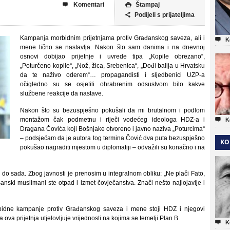
Komentari
Štampaj


Podijeli s prijateljima

Kampanja morbidnim prijetnjama protiv Građanskog saveza, ali i

K
mene lično se nastavlja. Nakon što sam danima i na dnevnoj
osnovi dobijao prijetnje i uvrede tipa „Kopile obrezano“,
„Poturčeno kopile“, „Nož, žica, Srebenica“, „Dođi balija u Hrvatsku
da te naživo oderem“… propagandisti i sljedbenici UZP-a
očigledno su se osjetili ohrabrenim odsustvom bilo kakve
službene reakcije da nastave.
Nakon što su bezuspješno pokušali da mi brutalnom i podlom
montažom čak podmetnu i riječi vodećeg ideologa HDZ-a i

K
Dragana Čovića koji Bošnjake otvoreno i javno naziva „Poturcima“
– podsjećam da je autora tog termina Čović dva puta bezuspješno
KO
pokušao nagraditi mjestom u diplomatiji – odvažili su konačno i na
e do sada. Zbog javnosti je prenosim u integralnom obliku: „Ne plači Fato,
sanski muslimani ste otpad i izmet čovječanstva. Znači nešto najlojavije i
dne kampanje protiv Građanskog saveza i mene stoji HDZ i njegovi
a prijetnja utjelovljuje vrijednosti na kojima se temelji Plan B.

K