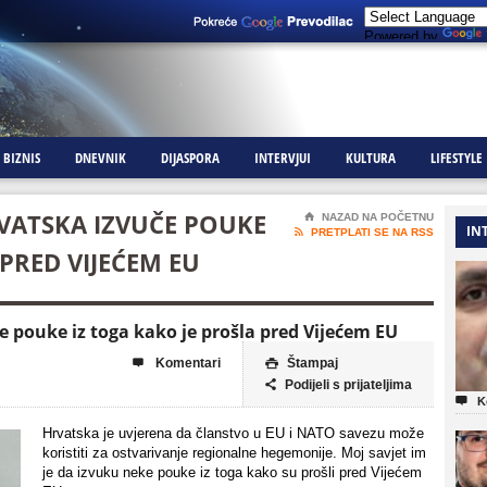
Powered by
BIZNIS
DNEVNIK
DIJASPORA
INTERVJUI
KULTURA
LIFESTYLE
RVATSKA IZVUČE POUKE
⌂
NAZAD NA POČETNU
IN

PRETPLATI SE NA RSS
 PRED VIJEĆEM EU
e pouke iz toga kako je prošla pred Vijećem EU
Komentari
Štampaj


Podijeli s prijateljima


K
Hrvatska je uvjerena da članstvo u EU i NATO savezu može
koristiti za ostvarivanje regionalne hegemonije. Moj savjet im
je da izvuku neke pouke iz toga kako su prošli pred Vijećem