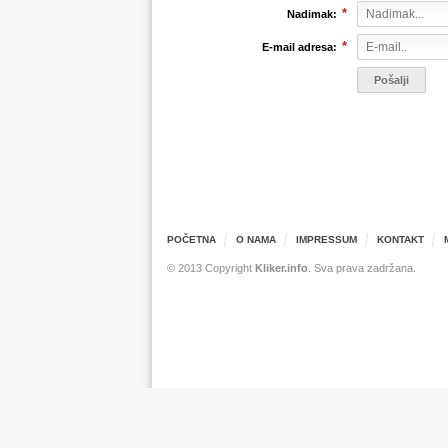
*
Nadimak:
*
E-mail adresa:
POČETNA
O NAMA
IMPRESSUM
KONTAKT
© 2013 Copyright
Kliker.info
. Sva prava zadržana.