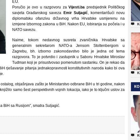
EU.
Poručio je ovo u razgovoru za
Vijesti.ba
predsjednik Političkog
savjeta Građanskog saveza
Emir Suljagić
, komentarišući novu
diplomatsku ofanzivu državnog vrha Hrvatske usmjerenu na
izmjene Izbornog zakona u BiH. Nakon EU, lobiranja su počela i u

K
NATO savezu.
Naime, tokom nedavnog susreta zvaničnika Hrvatske sa
generalnim sekretarom NATO-a Jensom Stoltenbergom u
Zagrebu, bh. izborno zakonodavstvo bilo je jedna od tema
razgovora. To je potvrdio i zastupnik u Saboru Hrvatske Miroslav
Tuđman koji je prisustvovao pomenutom sastanku. On je rekao da
 BiH rješavanje pitanja jednakopravnosti konstitutivnih naroda kako bi ova

K
je.
 ostalog, objašnjava zašto je Ministarstvo odbrane BiH u tri godine, nakon
KO
jižilo samo šest perspektivnih vojnih lokacija, iako je to ključni uslov za
a BiH sa Rusijom”, smatra Suljagić.

K