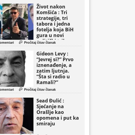
Život nakon
Komšića : Tri
strategije, tri
tabora i jedna
fotelja koja BiH
gura u novi
politički triler

omentari
Pročitaj čitav članak
Gideon Levy :
“Jevrej si?” Prvo
iznenađenje, a
zatim ljutnja.
“Šta si radio u
Ramali?”

omentari
Pročitaj čitav članak
Sead Đulić :
Sjećanje na
Orašlje kao
opomena i put ka
smiraju