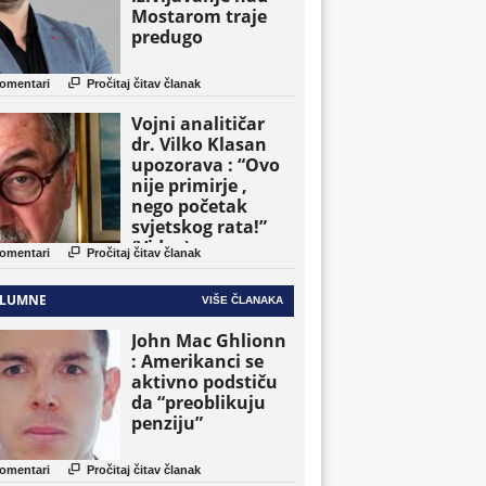
Mostarom traje
predugo

omentari
Pročitaj čitav članak
Vojni analitičar
dr. Vilko Klasan
upozorava : “Ovo
nije primirje ,
nego početak
svjetskog rata!”
(Video)

omentari
Pročitaj čitav članak
LUMNE
VIŠE ČLANAKA
John Mac Ghlionn
: Amerikanci se
aktivno podstiču
da “preoblikuju
penziju”

omentari
Pročitaj čitav članak