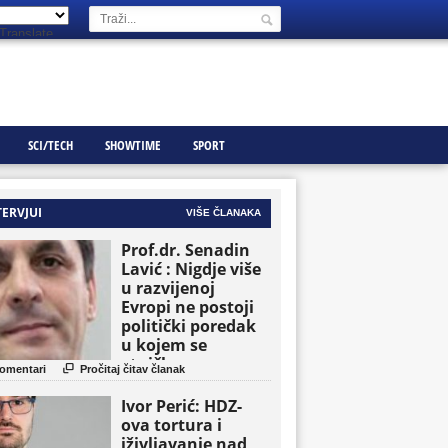
Translate
SCI/TECH
SHOWTIME
SPORT
TERVJUI
VIŠE ČLANAKA
Prof.dr. Senadin
Lavić : Nigdje više
u razvijenoj
Evropi ne postoji
politički poredak
u kojem se
etničke grupe

omentari
Pročitaj čitav članak
pojavljuju kao
osnovne političke
Ivor Perić: HDZ-
jedinice
ova tortura i
iživljavanje nad