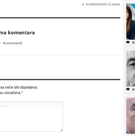
✎
KOMENTARIŠI ČLANAK
ema komentara

K

Komentariši
sa neće biti objavljena.

K
 su označena
*