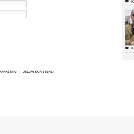

K

K
MARKETING
USLOVI KORIŠTENJA