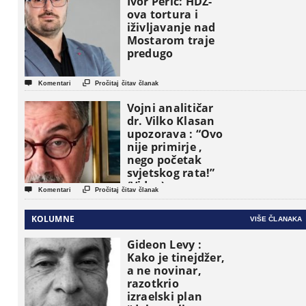
Ivor Perić: HDZ-
političke jedinice
ova tortura i
iživljavanje nad
Mostarom traje
predugo


Komentari
Pročitaj čitav članak
Vojni analitičar
dr. Vilko Klasan
upozorava : “Ovo
nije primirje ,
nego početak
svjetskog rata!”
(Video)


Komentari
Pročitaj čitav članak
KOLUMNE
VIŠE ČLANAKA
Gideon Levy :
Kako je tinejdžer,
a ne novinar,
razotkrio
izraelski plan