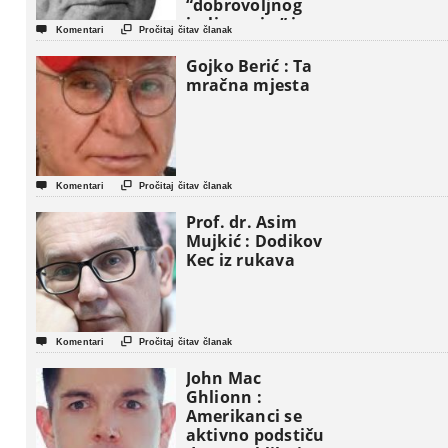
“dobrovoljnog
iseljavanja ” iz


Komentari
Pročitaj čitav članak
Gaze
Gojko Berić : Ta
mračna mjesta


Komentari
Pročitaj čitav članak
Prof. dr. Asim
Mujkić : Dodikov
Kec iz rukava


Komentari
Pročitaj čitav članak
John Mac
Ghlionn :
Amerikanci se
aktivno podstiču