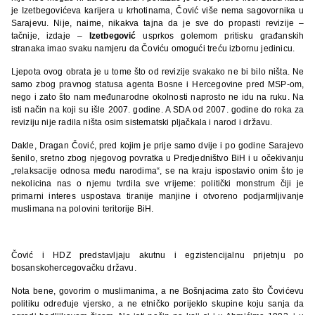
je Izetbegovićeva karijera u krhotinama, Čović više nema sagovornika u
Sarajevu. Nije, naime, nikakva tajna da je sve do propasti revizije –
tačnije, izdaje –
Izetbegović
usprkos golemom pritisku građanskih
stranaka imao svaku namjeru da Čoviću omogući treću izbornu jedinicu.
Ljepota ovog obrata je u tome što od revizije svakako ne bi bilo ništa. Ne
samo zbog pravnog statusa agenta Bosne i Hercegovine pred MSP-om,
nego i zato što nam međunarodne okolnosti naprosto ne idu na ruku. Na
isti način na koji su išle 2007. godine. A SDA od 2007. godine do roka za
reviziju nije radila ništa osim sistematski pljačkala i narod i državu.
Dakle, Dragan Čović, pred kojim je prije samo dvije i po godine Sarajevo
šenilo, sretno zbog njegovog povratka u Predjedništvo BiH i u očekivanju
„relaksacije odnosa među narodima“, se na kraju ispostavio onim što je
nekolicina nas o njemu tvrdila sve vrijeme: politički monstrum čiji je
primarni interes uspostava tiranije manjine i otvoreno podjarmljivanje
muslimana na polovini teritorije BiH.
Čović i HDZ predstavljaju akutnu i egzistencijalnu prijetnju po
bosanskohercegovačku državu.
Nota bene, govorim o muslimanima, a ne Bošnjacima zato što Čovićevu
politiku određuje vjersko, a ne etničko porijeklo skupine koju sanja da