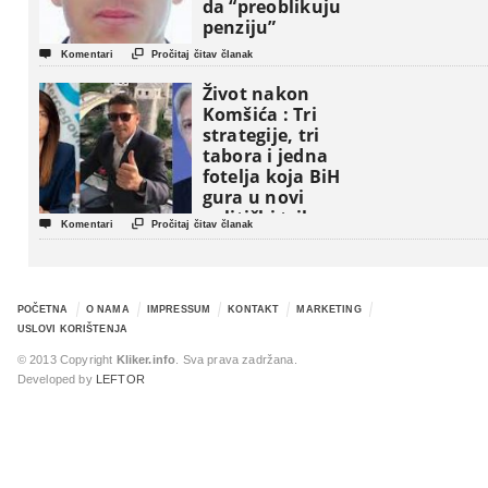
da “preoblikuju
penziju”


Komentari
Pročitaj čitav članak
Život nakon
Komšića : Tri
strategije, tri
tabora i jedna
fotelja koja BiH
gura u novi
politički triler


Komentari
Pročitaj čitav članak
POČETNA
O NAMA
IMPRESSUM
KONTAKT
MARKETING
USLOVI KORIŠTENJA
© 2013 Copyright
Kliker.info
. Sva prava zadržana.
Developed by
LEFTOR