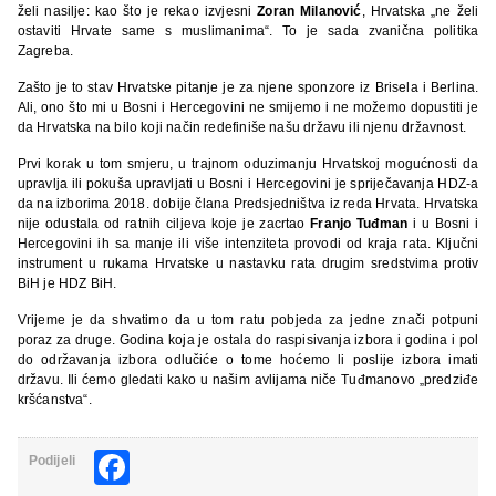
želi nasilje: kao što je rekao izvjesni
Zoran Milanović
, Hrvatska „ne želi
ostaviti Hrvate same s muslimanima“. To je sada zvanična politika
Zagreba.
Zašto je to stav Hrvatske pitanje je za njene sponzore iz Brisela i Berlina.
Ali, ono što mi u Bosni i Hercegovini ne smijemo i ne možemo dopustiti je
da Hrvatska na bilo koji način redefiniše našu državu ili njenu državnost.
Prvi korak u tom smjeru, u trajnom oduzimanju Hrvatskoj mogućnosti da
upravlja ili pokuša upravljati u Bosni i Hercegovini je spriječavanja HDZ-a
da na izborima 2018. dobije člana Predsjedništva iz reda Hrvata. Hrvatska
nije odustala od ratnih ciljeva koje je zacrtao
Franjo Tuđman
i u Bosni i
Hercegovini ih sa manje ili više intenziteta provodi od kraja rata. Ključni
instrument u rukama Hrvatske u nastavku rata drugim sredstvima protiv
BiH je HDZ BiH.
Vrijeme je da shvatimo da u tom ratu pobjeda za jedne znači potpuni
poraz za druge. Godina koja je ostala do raspisivanja izbora i godina i pol
do održavanja izbora odlučiće o tome hoćemo li poslije izbora imati
državu. Ili ćemo gledati kako u našim avlijama niče Tuđmanovo „predziđe
kršćanstva“.
Facebook
Podijeli