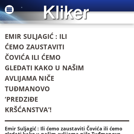
EMIR SULJAGIĆ : ILI
ĆEMO ZAUSTAVITI
ČOVIĆA ILI ĆEMO
GLEDATI KAKO U NAŠIM
AVLIJAMA NIČE
TUĐMANOVO
‘PREDZIĐE
KRŠĆANSTVA’!
Emir Suljagić : Ili ćemo zaustaviti Čovića ili ćemo
gledati kako u našim avlijama niče Tuđmanovo