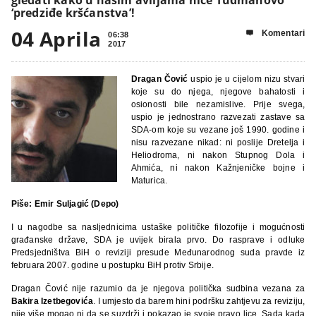
‘predziđe kršćanstva’!
04 Aprila
Komentari

06:38
2017
Dragan Čović
uspio je u cijelom nizu stvari
koje su do njega, njegove bahatosti i
osionosti bile nezamislive. Prije svega,
uspio je jednostrano razvezati zastave sa
SDA-om koje su vezane još 1990. godine i
nisu razvezane nikad: ni poslije Dretelja i
Heliodroma, ni nakon Stupnog Dola i
Ahmića, ni nakon Kažnjeničke bojne i
Maturica.
Piše: Emir Suljagić (Depo)
I u nagodbe sa nasljednicima ustaške političke filozofije i mogućnosti
građanske države, SDA je uvijek birala prvo. Do rasprave i odluke
Predsjedništva BiH o reviziji presude Međunarodnog suda pravde iz
februara 2007. godine u postupku BiH protiv Srbije.
Dragan Čović nije razumio da je njegova politička sudbina vezana za
Bakira Izetbegovića
. I umjesto da barem hini podršku zahtjevu za reviziju,
nije više mogao ni da se suzdrži i pokazao je svoje pravo lice. Sada kada