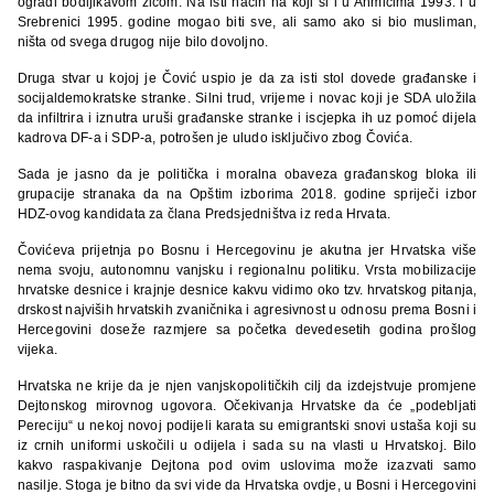
ogradi bodljikavom žicom. Na isti način na koji si i u Ahmićima 1993. i u
Srebrenici 1995. godine mogao biti sve, ali samo ako si bio musliman,
ništa od svega drugog nije bilo dovoljno.
Druga stvar u kojoj je Čović uspio je da za isti stol dovede građanske i
socijaldemokratske stranke. Silni trud, vrijeme i novac koji je SDA uložila
da infiltrira i iznutra uruši građanske stranke i iscjepka ih uz pomoć dijela
kadrova DF-a i SDP-a, potrošen je uludo isključivo zbog Čovića.
Sada je jasno da je politička i moralna obaveza građanskog bloka ili
grupacije stranaka da na Opštim izborima 2018. godine spriječi izbor
HDZ-ovog kandidata za člana Predsjedništva iz reda Hrvata.
Čovićeva prijetnja po Bosnu i Hercegovinu je akutna jer Hrvatska više
nema svoju, autonomnu vanjsku i regionalnu politiku. Vrsta mobilizacije
hrvatske desnice i krajnje desnice kakvu vidimo oko tzv. hrvatskog pitanja,
drskost najviših hrvatskih zvaničnika i agresivnost u odnosu prema Bosni i
Hercegovini doseže razmjere sa početka devedesetih godina prošlog
vijeka.
Hrvatska ne krije da je njen vanjskopolitičkih cilj da izdejstvuje promjene
Dejtonskog mirovnog ugovora. Očekivanja Hrvatske da će „podebljati
Pereciju“ u nekoj novoj podijeli karata su emigrantski snovi ustaša koji su
iz crnih uniformi uskočili u odijela i sada su na vlasti u Hrvatskoj. Bilo
kakvo raspakivanje Dejtona pod ovim uslovima može izazvati samo
nasilje. Stoga je bitno da svi vide da Hrvatska ovdje, u Bosni i Hercegovini