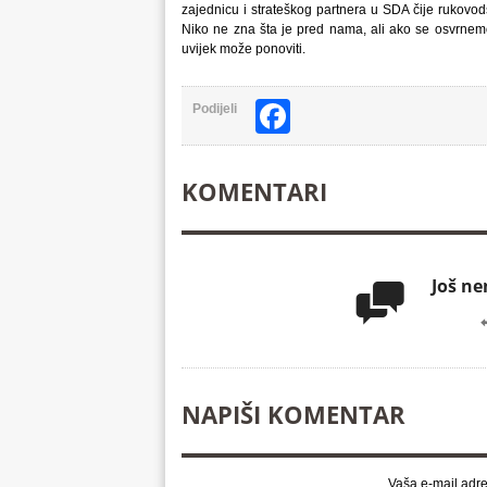
zajednicu i strateškog partnera u SDA čije rukovod
Niko ne zna šta je pred nama, ali ako se osvrne
uvijek može ponoviti.
Facebook
Podijeli
KOMENTARI
Još n

NAPIŠI KOMENTAR
Vaša e-mail adre