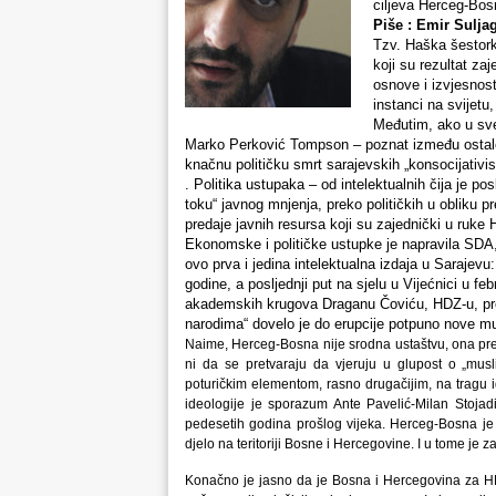
ciljeva Herceg-Bosn
Piše : Emir Suljagi
Tzv. Haška šestork
koji su rezultat z
osnove i izvjesnos
instanci na svijetu
Međutim, ako u sve
Marko Perković Tompson – poznat između ostalog
knačnu političku smrt sarajevskih „konsocijativis
. Politika ustupaka – od intelektualnih čija je 
toku“ javnog mnjenja, preko političkih u obliku 
predaje javnih resursa koji su zajednički u ruke
Ekonomske i političke ustupke je napravila SDA, al
ovo prva i jedina intelektualna izdaja u Sarajevu
godine, a posljednji put na sjelu u Vijećnici u f
akademskih krugova Draganu Čoviću, HDZ-u, prod
narodima“ dovelo je do erupcije potpuno nove mu
Naime, Herceg-Bosna nije srodna ustaštvu, ona pre
ni da se pretvaraju da vjeruju u glupost o „musl
poturičkim elementom, rasno drugačijim, na tragu i
ideologije je sporazum Ante Pavelić-Milan Stojadi
pedesetih godina prošlog vijeka. Herceg-Bosna je bi
djelo na teritoriji Bosne i Hercegovine. I u tome je
Konačno je jasno da je Bosna i Hercegovina za HDZ 