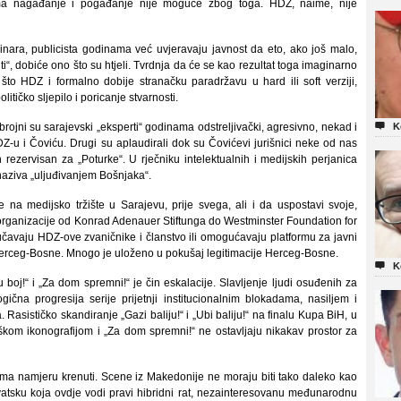
ima nagađanje i pogađanje nije moguće zbog toga. HDZ, naime, nije
ovinara, publicista godinama već uvjeravaju javnost da eto, ako još malo,
“, dobiće ono što su htjeli. Tvrdnja da će se kao rezultat toga imaginarno
n što HDZ i formalno dobije stranačku paradržavu u hard ili soft verziji,
olitičko sljepilo i poricanje stvarnosti.

, brojni su sarajevski „eksperti“ godinama odstreljivački, agresivno, nekad i
K
-u i Čoviću. Drugi su aplaudirali dok su Čovićevi jurišnici neke od nas
n rezervisan za „Poturke“. U rječniku intelektualnih i medijskih perjanica
naziva „uljuđivanjem Bošnjaka“.
na medijsko tržište u Sarajevu, prije svega, ali i da uspostavi svoje,
rganizacije od Konrad Adenauer Stiftunga do Westminster Foundation for
bučavaju HDZ-ove zvaničnike i članstvo ili omogućavaju platformu za javni
Herceg-Bosne. Mnogo je uloženo u pokušaj legitimacije Herceg-Bosne.

K
 boj!“ i „Za dom spremni!“ je čin eskalacije. Slavljenje ljudi osuđenih za
čna progresija serije prijetnji institucionalnim blokadama, nasiljem i
asističko skandiranje „Gazi baliju!“ i „Ubi baliju!“ na finalu Kupa BiH, u
kom ikonografijom i „Za dom spremni!“ ne ostavljaju nikakav prostor za
ma namjeru krenuti. Scene iz Makedonije ne moraju biti tako daleko kao
vatsku koja ovdje vodi pravi hibridni rat, nezainteresovanu međunarodnu