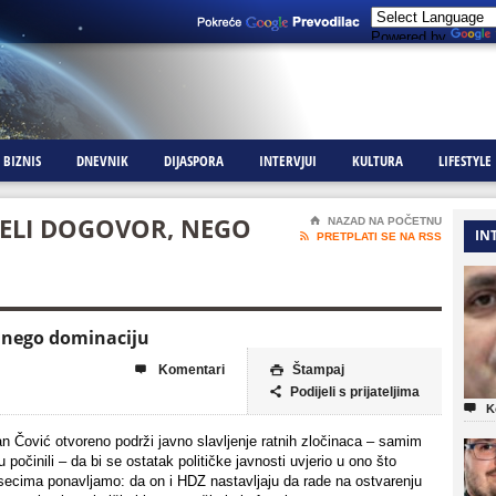
Powered by
BIZNIS
DNEVNIK
DIJASPORA
INTERVJUI
KULTURA
LIFESTYLE
 ŽELI DOGOVOR, NEGO
⌂
NAZAD NA POČETNU
IN

PRETPLATI SE NA RSS
, nego dominaciju
Komentari
Štampaj


Podijeli s prijateljima


K
an Čović otvoreno podrži javno slavljenje ratnih zločinaca – samim
u počinili – da bi se ostatak političke javnosti uvjerio u ono što
secima ponavljamo: da on i HDZ nastavljaju da rade na ostvarenju