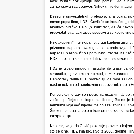
naše zemlje doživljavaju kao poraz. I da s nj
zainteresovan za dogovor. Njihov cilj je dominacija.
Desetine univerzitetskih profesora, analitičara, n
mrven popustimo, HDZ i Čović će se konačno „smiriti
hrvatsko biračko tijelo „pluralizirati“, da će nako
procvjetati stranački život ispostavila se kao jeftino p
Neki „kupljeni“ intelektualno, drugi kupljeni uistinu
prizemno, napadali svakog ko se suprotstavljao HDZ
napadali bjesomučno i primitivno, tretirali na nači
HDZ-a tretman kojem smo bili izloženi se otvoreno 
HDZ je uložio mnogo i nastavlja da ulaže da uđe 
stranačke, uglavnom online medije. Međunarodne o
Democracy radile su ili nastavljaju da rade sa i o
nastup nekima od najotrovnijih zagovornika ideja 
Koncert koji je završen povicima ustaškim „U boj, u
zločine počinjene u logorima Herceg-Bosne je logi
nemirima koje već mjesecima dolaze iz vrha HDZ-a. R
Širokom brijegu, a potom koncert podrške sa ustaš
interpretaciju.
Nesumnjivo je da Čović pokazuje pravac u kojem i
što se čine. HDZ ima iskustvo iz 2001. godine, Hr