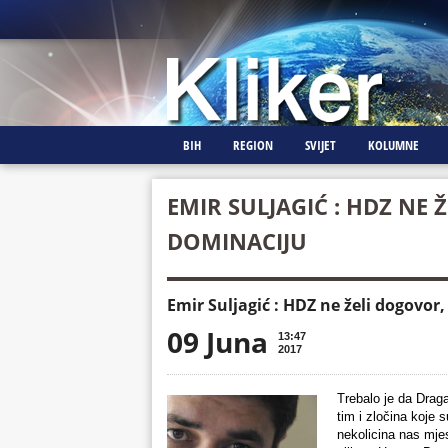
BIH
REGION
SVIJET
KOLUMNE
EMIR SULJAGIĆ : HDZ NE
DOMINACIJU
Emir Suljagić : HDZ ne želi dogovor
09 Juna
13:47
2017
Trebalo je da Drag
tim i zločina koje s
nekolicina nas mje