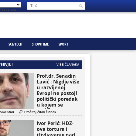
Translate
SCI/TECH
SHOWTIME
SPORT
TERVJUI
VIŠE ČLANAKA
Prof.dr. Senadin
Lavić : Nigdje više
u razvijenoj
Evropi ne postoji
politički poredak
u kojem se
etničke grupe

omentari
Pročitaj čitav članak
pojavljuju kao
osnovne političke
Ivor Perić: HDZ-
jedinice
ova tortura i
iživljavanje nad