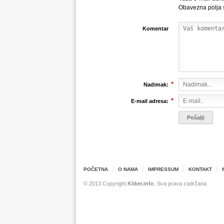
Obavezna polja
Komentar
*
Nadimak:
*
E-mail adresa:
POČETNA
O NAMA
IMPRESSUM
KONTAKT
© 2013 Copyright
Kliker.info
. Sva prava zadržana.