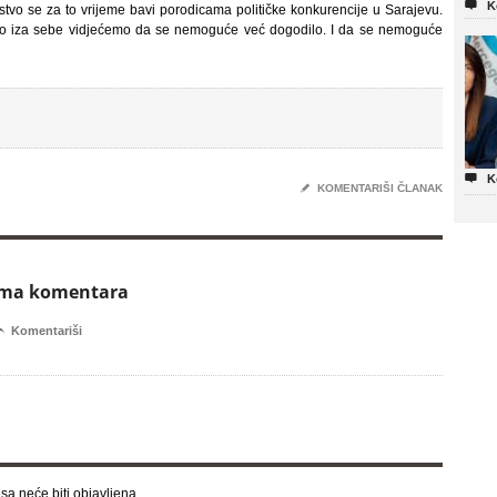

K
stvo se za to vrijeme bavi porodicama političke konkurencije u Sarajevu.
mo iza sebe vidjećemo da se nemoguće već dogodilo. I da se nemoguće

K
✎
KOMENTARIŠI ČLANAK
ema komentara

Komentariši
sa neće biti objavljena.