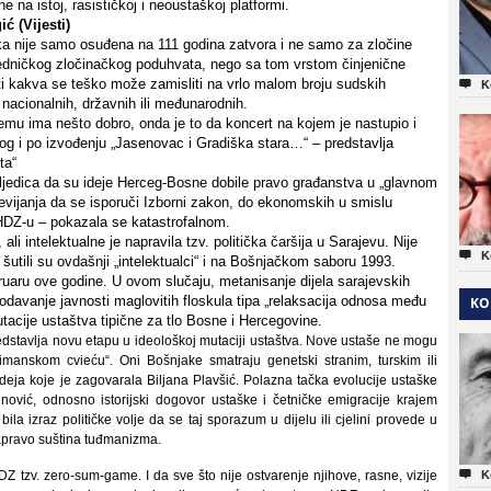
e na istoj, rasističkoj i neoustaškoj platformi.
ć (Vijesti)
a nije samo osuđena na 111 godina zatvora i ne samo za zločine
ajedničkog zločinačkog poduhvata, nego sa tom vrstom činjenične
ti kakva se teško može zamisliti na vrlo malom broju sudskih

K
, nacionalnih, državnih ili međunarodnih.
mu ima nešto dobro, onda je to da koncert na kojem je nastupio i
 i po izvođenju „Jasenovac i Gradiška stara…“ – predstavlja
ta“
posljedica da su ideje Herceg-Bosne dobile pravo građanstva u „glavnom
previjanja da se isporuči Izborni zakon, do ekonomskih u smislu
 HDZ-u – pokazala se katastrofalnom.
i intelektualne je napravila tzv. politička čaršija u Sarajevu. Nije

K
: šutili su ovdašnji „intelektualci“ i na Bošnjačkom saboru 1993.
ebruaru ove godine. U ovom slučaju, metanisanje dijela sarajevskih
avanje javnosti maglovitih floskula tipa „relaksacija odnosa među
KO
tacije ustaštva tipične za tlo Bosne i Hercegovine.
dstavlja novu etapu u ideološkoj mutaciji ustaštva. Nove ustaše ne mogu
imanskom cvieću“. Oni Bošnjake smatraju genetski stranim, turskim ili
deja koje je zagovarala Biljana Plavšić. Polazna tačka evolucije ustaške
nović, odnosno istorijski dogovor ustaške i četničke emigracije krajem
la izraz političke volje da se taj sporazum u dijelu ili cjelini provede u
 zapravo suština tuđmanizma.

tzv. zero-sum-game. I da sve što nije ostvarenje njihove, rasne, vizije
K