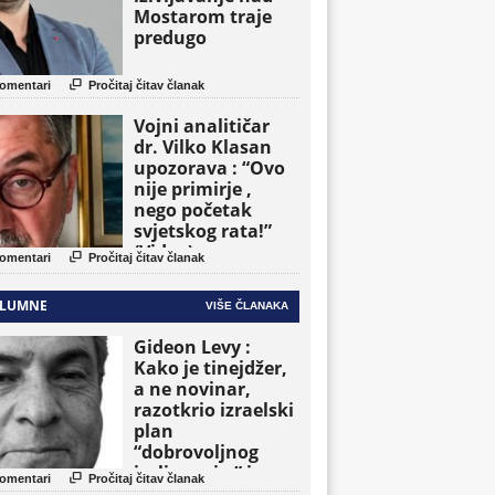
Mostarom traje
predugo

omentari
Pročitaj čitav članak
Vojni analitičar
dr. Vilko Klasan
upozorava : “Ovo
nije primirje ,
nego početak
svjetskog rata!”
(Video)

omentari
Pročitaj čitav članak
LUMNE
VIŠE ČLANAKA
Gideon Levy :
Kako je tinejdžer,
a ne novinar,
razotkrio izraelski
plan
“dobrovoljnog
iseljavanja ” iz

omentari
Pročitaj čitav članak
Gaze