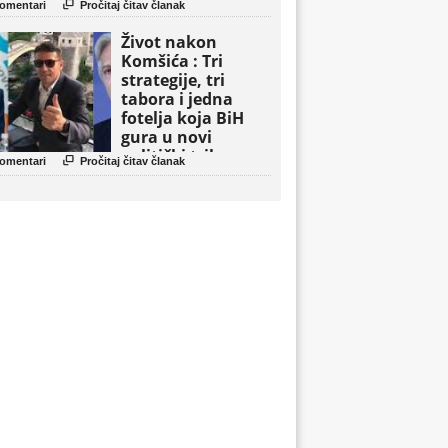

omentari
Pročitaj čitav članak
Život nakon
Komšića : Tri
strategije, tri
tabora i jedna
fotelja koja BiH
gura u novi
politički triler

omentari
Pročitaj čitav članak