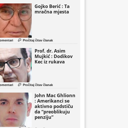
Gojko Berić : Ta
mračna mjesta

omentari
Pročitaj čitav članak
Prof. dr. Asim
Mujkić : Dodikov
Kec iz rukava

omentari
Pročitaj čitav članak
John Mac Ghlionn
: Amerikanci se
aktivno podstiču
da “preoblikuju
penziju”