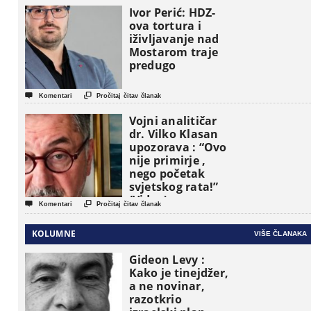
osnovne
Ivor Perić: HDZ-
političke jedinice
ova tortura i
iživljavanje nad
Mostarom traje
predugo


Komentari
Pročitaj čitav članak
Vojni analitičar
dr. Vilko Klasan
upozorava : “Ovo
nije primirje ,
nego početak
svjetskog rata!”
(Video)


Komentari
Pročitaj čitav članak
KOLUMNE
VIŠE ČLANAKA
Gideon Levy :
Kako je tinejdžer,
a ne novinar,
razotkrio