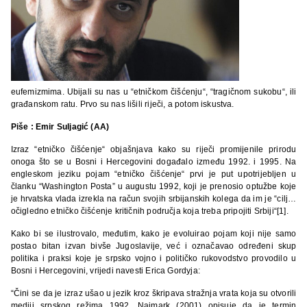
eufemizmima. Ubijali su nas u “etničkom čišćenju“, “tragičnom sukobu“, ili
građanskom ratu. Prvo su nas lišili riječi, a potom iskustva.
Piše : Emir Suljagić (AA)
Izraz “etničko čišćenje“ objašnjava kako su riječi promijenile prirodu
onoga što se u Bosni i Hercegovini događalo između 1992. i 1995. Na
engleskom jeziku pojam “etničko čišćenje“ prvi je put upotrijebljen u
članku “Washington Posta” u augustu 1992, koji je prenosio optužbe koje
je hrvatska vlada izrekla na račun svojih srbijanskih kolega da im je “cilj…
očigledno etničko čišćenje kritičnih područja koja treba pripojiti Srbiji“[1].
Kako bi se ilustrovalo, međutim, kako je evoluirao pojam koji nije samo
postao bitan izvan bivše Jugoslavije, već i označavao određeni skup
politika i praksi koje je srpsko vojno i političko rukovodstvo provodilo u
Bosni i Hercegovini, vrijedi navesti Erica Gordyja:
“Čini se da je izraz ušao u jezik kroz škripava stražnja vrata koja su otvorili
mediji srpskog režima 1992. Naimark (2001) opisuje da je termin