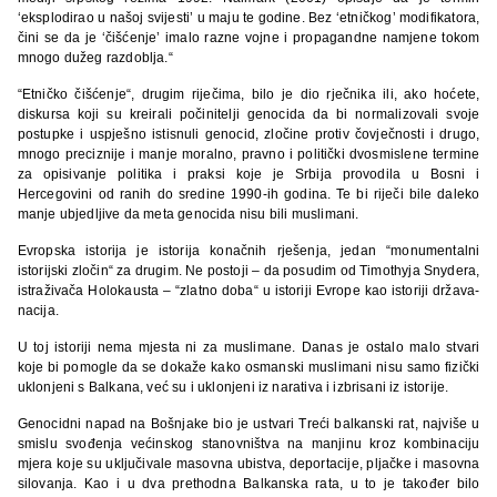
‘eksplodirao u našoj svijesti’ u maju te godine. Bez ‘etničkog’ modifikatora,
čini se da je ‘čišćenje’ imalo razne vojne i propagandne namjene tokom
mnogo dužeg razdoblja.“
“Etničko čišćenje“, drugim riječima, bilo je dio rječnika ili, ako hoćete,
diskursa koji su kreirali počinitelji genocida da bi normalizovali svoje
postupke i uspješno istisnuli genocid, zločine protiv čovječnosti i drugo,
mnogo preciznije i manje moralno, pravno i politički dvosmislene termine
za opisivanje politika i praksi koje je Srbija provodila u Bosni i
Hercegovini od ranih do sredine 1990-ih godina. Te bi riječi bile daleko
manje ubjedljive da meta genocida nisu bili muslimani.
Evropska istorija je istorija konačnih rješenja, jedan “monumentalni
istorijski zločin“ za drugim. Ne postoji – da posudim od Timothyja Snydera,
istraživača Holokausta – “zlatno doba“ u istoriji Evrope kao istoriji država-
nacija.
U toj istoriji nema mjesta ni za muslimane. Danas je ostalo malo stvari
koje bi pomogle da se dokaže kako osmanski muslimani nisu samo fizički
uklonjeni s Balkana, već su i uklonjeni iz narativa i izbrisani iz istorije.
Genocidni napad na Bošnjake bio je ustvari Treći balkanski rat, najviše u
smislu svođenja većinskog stanovništva na manjinu kroz kombinaciju
mjera koje su uključivale masovna ubistva, deportacije, pljačke i masovna
silovanja. Kao i u dva prethodna Balkanska rata, u to je također bilo