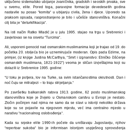
uključeno sistematsko ubijanje zvaničnika, gradskih i seoskih prvaka, sve
u svemu, elite. Pored toga, paravojne formacije devedesetih godina
nastavile su posao “komita“ u ubijanju civila, žena i djece. Uporedo sa
praksom opsada, rasprostranjeno je bilo i učešće stanovništva. Konačni
cilj bila je “deturkifikacija“.
Na isti način Ratko Mladić je u julu 1995. stajao na trgu u Srebrenici i
zavjetovao se na osvetu “Turcima“.
Ali, usporeni genocid nad osmanskim muslimanima koji je trajao od 19. do
početka 20. stoljeća bio je uznemirujuće moderan. Opis pada Edirne, na
primjer, (iz knjige Justina McCarthya, “Smrt i izgnanstvo: Etničko čišćenje
osmanskih muslimana, 1821-1922“) veoma je sličan izvještajima koji su
dolazili iz Srebrenice 1995. godine:
“U toku je potjera, lov na Turke, sa svim istančanostima okrutnosti. Dan i
noć čuju se mitraljezi – to traju strijeljanja.“
Po završetku balkanskih ratova 1913. godine, 62 posto muslimanskog
stanovništva koje je živjelo u Osmanskom carstvu u Evropi je nestalo.
Zločin počinjen nad njima ne samo da se slavi u istoriji nekoliko država
koje su se pojavile na njegovom mjestu, već ima centralno mjesto u
narativu “nacionalnog oslobođenja“.
Kada su srpske elite 1990-ih počele da uništavaju Jugoslaviju, njihov
“repertoar sukoba“ bio je informisan istorijom uspješnog sprovođenja