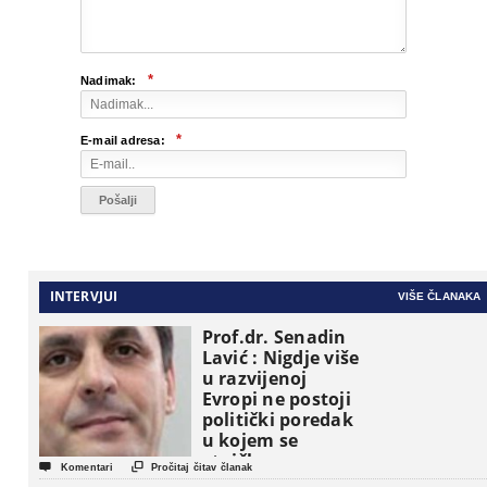
*
Nadimak:
*
E-mail adresa:
INTERVJUI
VIŠE ČLANAKA
Prof.dr. Senadin
Lavić : Nigdje više
u razvijenoj
Evropi ne postoji
politički poredak
u kojem se
etničke grupe


Komentari
Pročitaj čitav članak
pojavljuju kao