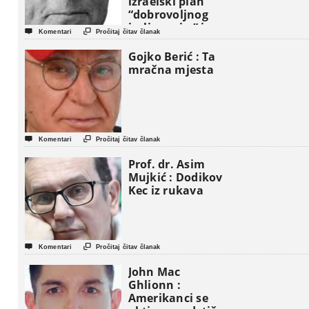
izraelski plan
“dobrovoljnog
iseljavanja ” iz


Komentari
Pročitaj čitav članak
Gaze
Gojko Berić : Ta
mračna mjesta


Komentari
Pročitaj čitav članak
Prof. dr. Asim
Mujkić : Dodikov
Kec iz rukava


Komentari
Pročitaj čitav članak
John Mac
Ghlionn :
Amerikanci se