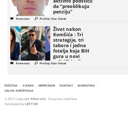
aktivno podstiču
da “preoblikuju
penziju”


Komentari
Pročitaj čitav članak
Život nakon
Komšića : Tri
strategije, tri
tabora i jedna
fotelja koja BiH
gura u novi
politički triler


Komentari
Pročitaj čitav članak
POČETNA
O NAMA
IMPRESSUM
KONTAKT
MARKETING
USLOVI KORIŠTENJA
© 2013 Copyright
Kliker.info
. Sva prava zadržana.
Developed by
LEFTOR