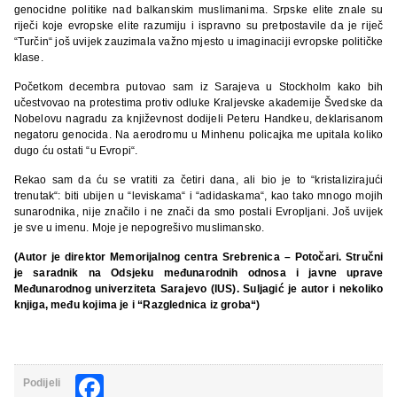
genocidne politike nad balkanskim muslimanima. Srpske elite znale su
riječi koje evropske elite razumiju i ispravno su pretpostavile da je riječ
“Turčin“ još uvijek zauzimala važno mjesto u imaginaciji evropske političke
klase.
Početkom decembra putovao sam iz Sarajeva u Stockholm kako bih
učestvovao na protestima protiv odluke Kraljevske akademije Švedske da
Nobelovu nagradu za književnost dodijeli Peteru Handkeu, deklarisanom
negatoru genocida. Na aerodromu u Minhenu policajka me upitala koliko
dugo ću ostati “u Evropi“.
Rekao sam da ću se vratiti za četiri dana, ali bio je to “kristalizirajući
trenutak“: biti ubijen u “leviskama“ i “adidaskama“, kao tako mnogo mojih
sunarodnika, nije značilo i ne znači da smo postali Evropljani. Još uvijek
je sve u imenu. Moje je nepogrešivo muslimansko.
(Autor je direktor Memorijalnog centra Srebrenica – Potočari. Stručni
je saradnik na Odsjeku međunarodnih odnosa i javne uprave
Međunarodnog univerziteta Sarajevo (IUS). Suljagić je autor i nekoliko
knjiga, među kojima je i “Razglednica iz groba“)
Facebook
Podijeli