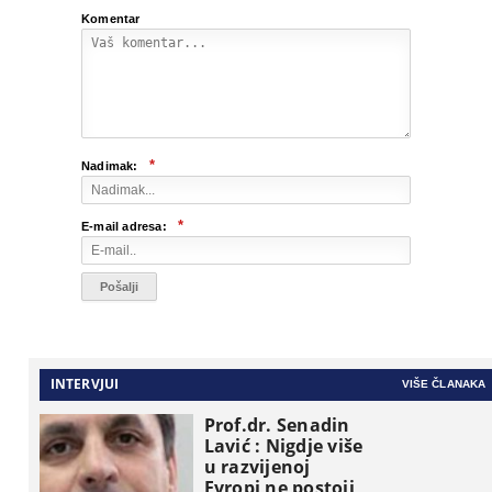
Komentar
*
Nadimak:
*
E-mail adresa:
INTERVJUI
VIŠE ČLANAKA
Prof.dr. Senadin
Lavić : Nigdje više
u razvijenoj
Evropi ne postoji