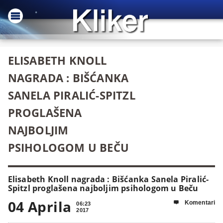
ELISABETH KNOLL
NAGRADA : BIŠĆANKA
SANELA PIRALIĆ-SPITZL
PROGLAŠENA
NAJBOLJIM
PSIHOLOGOM U BEČU
Elisabeth Knoll nagrada : Bišćanka Sanela Piralić-
Spitzl proglašena najboljim psihologom u Beču
04 Aprila
Komentari

06:23
2017