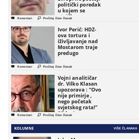
politički poredak
u kojem se
etničke grupe


Komentari
Pročitaj čitav članak
pojavljuju kao
osnovne
Ivor Perić: HDZ-
političke jedinice
ova tortura i
iživljavanje nad
Mostarom traje
predugo


Komentari
Pročitaj čitav članak
Vojni analitičar
dr. Vilko Klasan
upozorava : “Ovo
nije primirje ,
nego početak
svjetskog rata!”
(Video)


Komentari
Pročitaj čitav članak
KOLUMNE
VIŠE ČLANAKA