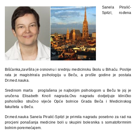
Sanela Piralić-
Spitzl, rođena
Bišćanka,završila je osnovnu i srednju medicinsku školu u Bihaću. Poslije
rata je magistrirala psihologiju u Beču, a prošle godine je postala
Dr.med.nauka.
Sredinom marta proglašena je najboljim psihologom u Beču te joj je
uručena Elisabeth Knoll nagrada.Ovu nagradu dodjeljuje kliničko
psihološko stručno vijeće Opće bolnice Grada Beča i Medicinskog
fakulteta u Beču.
Dr.med.nauka Sanela Piralić-Spitzl je primila nagradu posebno za rad na
procjeni ponašanja medicine boli u skupini bolesnika s somatoformnim
bolnim poremećajem.