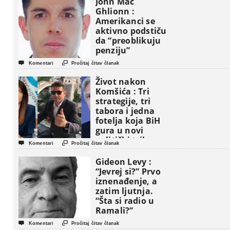
John Mac
Ghlionn :
Amerikanci se
aktivno podstiču
da “preoblikuju
penziju”


Komentari
Pročitaj čitav članak
Život nakon
Komšića : Tri
strategije, tri
tabora i jedna
fotelja koja BiH
gura u novi
politički triler


Komentari
Pročitaj čitav članak
Gideon Levy :
“Jevrej si?” Prvo
iznenađenje, a
zatim ljutnja.
“Šta si radio u
Ramali?”


Komentari
Pročitaj čitav članak