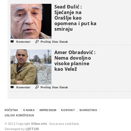
Sead Đulić :
Sjećanje na
Orašlje kao
opomena i put ka
smiraju


Komentari
Pročitaj čitav članak
Amer Obradović :
Nema dovoljno
visoke planine
kao Velež


Komentari
Pročitaj čitav članak
POČETNA
O NAMA
IMPRESSUM
KONTAKT
MARKETING
USLOVI KORIŠTENJA
© 2013 Copyright
Kliker.info
. Sva prava zadržana.
Developed by
LEFTOR