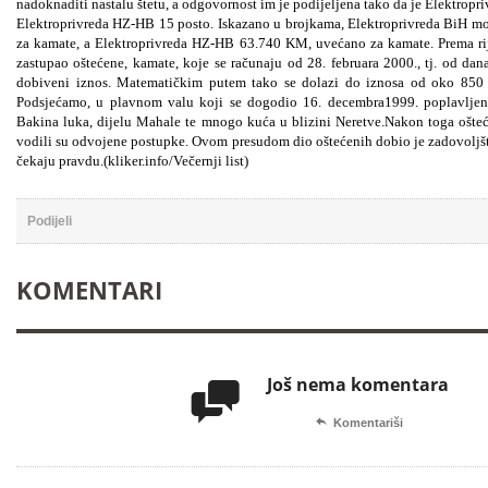
nadoknaditi nastalu štetu, a odgovornost im je podijeljena tako da je Elektropr
Elektroprivreda HZ-HB 15 posto. Iskazano u brojkama, Elektroprivreda BiH mo
za kamate, a Elektroprivreda HZ-HB 63.740 KM, uvećano za kamate. Prema rije
zastupao oštećene, kamate, koje se računaju od 28. februara 2000., tj. od dan
dobiveni iznos. Matematičkim putem tako se dolazi do iznosa od oko 850 h
Podsjećamo, u plavnom valu koji se dogodio 16. decembra1999. poplavljen
Bakina luka, dijelu Mahale te mnogo kuća u blizini Neretve.Nakon toga ošteće
vodili su odvojene postupke. Ovom presudom dio oštećenih dobio je zadovoljšti
čekaju pravdu.(kliker.info/Večernji list)
Podijeli
KOMENTARI
Još nema komentara


Komentariši