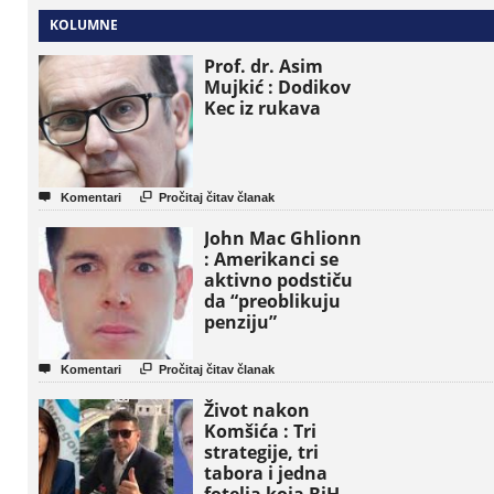
KOLUMNE
Prof. dr. Asim
Mujkić : Dodikov
Kec iz rukava


Komentari
Pročitaj čitav članak
John Mac Ghlionn
: Amerikanci se
aktivno podstiču
da “preoblikuju
penziju”


Komentari
Pročitaj čitav članak
Život nakon
Komšića : Tri
strategije, tri
tabora i jedna