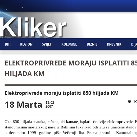
BIH
REGION
SVIJET
KOLUMNE
BIZNIS
DNEVNIK
DIJ
ELEKTROPRIVREDE MORAJU ISPLATITI 8
HILJADA KM
Elektroprivrede moraju isplatiti 850 hiljada KM
18 Marta
K

13:02
2007
Oko 850 hiljada maraka, računajući kamate, isplatit će dvije elektroprivrede,
stanovnicima mostarskog naselja Bakijina luka, kao odštetu za uništene stanov
u decembru 1999. godine, piše Večernji list. Prema presudi Kantonalnog