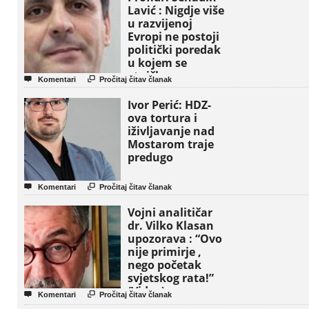
Lavić : Nigdje više
u razvijenoj
Evropi ne postoji
politički poredak
u kojem se
etničke grupe


Komentari
Pročitaj čitav članak
pojavljuju kao
osnovne političke
Ivor Perić: HDZ-
jedinice
ova tortura i
iživljavanje nad
Mostarom traje
predugo


Komentari
Pročitaj čitav članak
Vojni analitičar
dr. Vilko Klasan
upozorava : “Ovo
nije primirje ,
nego početak
svjetskog rata!”
(Video)


Komentari
Pročitaj čitav članak