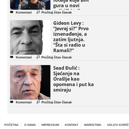
fotelja koja BiH
gura u novi
politički triler


Komentari
Pročitaj čitav članak
Gideon Levy :
“Jevrej si?” Prvo
iznenađenje, a
zatim ljutnja.
“Šta si radio u
Ramali?”


Komentari
Pročitaj čitav članak
Sead Đulić :
Sjećanje na
Orašlje kao
opomena i put ka
smiraju


Komentari
Pročitaj čitav članak
POČETNA
O NAMA
IMPRESSUM
KONTAKT
MARKETING
USLOVI KORIŠ