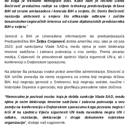
do koga je trenutno nemoguće doći. Kako nam je rečeno Denis
Bećirović preduzima radnje sa ciljem istinskog predstavljanja država
BiH od strane ambasadora i konzula BiH u svijetu. Dr. Denis Bećirović
nastavlja aktivnosti u smjeru što efikasnije odbrane i zaštite
bosanskohercegovačkih interesa od strane diplomatskih predstavnika
BiH u svijetu
.”
Javnost u BiH je iznenađena informacijom da predsjedavajuća
Predsjedništva BiH
Željka Cvijanović
dobila američku vizu, iako je od jula
2023. pod sankcijama Vlade SAD-a, među njima je osim blokiranja
imovine sadržana i zabrana putovanja u ovu zemlju. Prema pisanju
medija, Cvijanović će prisustvovati sjednici Vijeća sigurnosti UN-a, ali i
konferenciji o Dejtonskom sporazumu.
Na pitanje šta pokazuju ovakvi potezi američke administracije, Elezović iz
IGK izričito ponavlja da nema razgovora sa onima koji negiraju državu
BiH, koji negiraju genocid u Srebrenici, koji negiraju sudske, naučne i
historijske činjenice o genocidu, koji glorifikuju presuđene ratne zločince.
“Nemoralno je pozivati osobu koja je dobila sankcije Vlade SAD, među
njima je osim blokiranja imovine sadržana i zabrana putovanja u ovu
zemlju na konferenciju o Dejtonskom sporazumu koga pozvana negira i
krši ili na sjednicu Vijeća sigurnosti UN kada navedena negira UN i
odluke, rezolucije, deklaracije i druge dokumente svjetskee
organizacije
”, dodaje naš sagovornik.