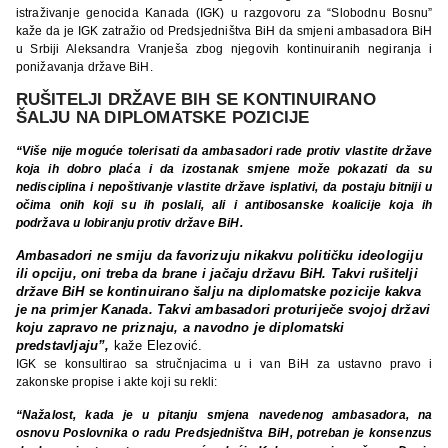
istraživanje genocida Kanada (IGK) u razgovoru za “Slobodnu Bosnu”
kaže da je IGK zatražio od Predsjedništva BiH da smjeni ambasadora BiH
u Srbiji Aleksandra Vranješa zbog njegovih kontinuiranih negiranja i
ponižavanja države BiH.
RUŠITELJI DRŽAVE BIH SE KONTINUIRANO
ŠALJU NA DIPLOMATSKE POZICIJE
“Više nije moguće tolerisati da ambasadori rade protiv vlastite države
koja ih dobro plaća i da izostanak smjene može pokazati da su
nedisciplina i nepoštivanje vlastite države isplativi, da postaju bitniji u
očima onih koji su ih poslali, ali i antibosanske koalicije koja ih
podržava u lobiranju protiv države BiH.
Ambasadori ne smiju da favorizuju nikakvu političku ideologiju
ili opciju, oni treba da brane i jačaju državu BiH. Takvi rušitelji
države BiH se kontinuirano šalju na diplomatske pozicije kakva
je na primjer Kanada. Takvi ambasadori proturiječe svojoj državi
koju zapravo ne priznaju, a navodno je diplomatski
predstavljaju”,
kaže Elezović.
IGK se konsultirao sa stručnjacima u i van BiH za ustavno pravo i
zakonske propise i akte koji su rekli:
“Nažalost, kada je u pitanju smjena navedenog ambasadora, na
osnovu Poslovnika o radu Predsjedništva BiH, potreban je konsenzus