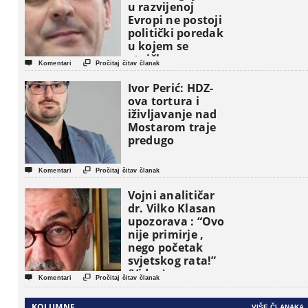
u razvijenoj
Evropi ne postoji
politički poredak
u kojem se
etničke grupe


Komentari
Pročitaj čitav članak
pojavljuju kao
osnovne
Ivor Perić: HDZ-
političke jedinice
ova tortura i
iživljavanje nad
Mostarom traje
predugo


Komentari
Pročitaj čitav članak
Vojni analitičar
dr. Vilko Klasan
upozorava : “Ovo
nije primirje ,
nego početak
svjetskog rata!”
(Video)


Komentari
Pročitaj čitav članak
KOLUMNE
VIŠE ČLANAKA