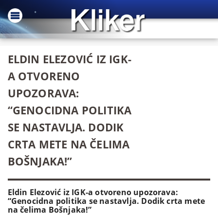
ELDIN ELEZOVIĆ IZ IGK-
A OTVORENO
UPOZORAVA:
“GENOCIDNA POLITIKA
SE NASTAVLJA. DODIK
CRTA METE NA ČELIMA
BOŠNJAKA!”
Eldin Elezović iz IGK-a otvoreno upozorava:
“Genocidna politika se nastavlja. Dodik crta mete
na čelima Bošnjaka!”