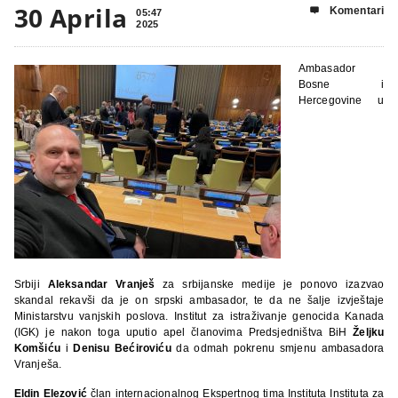
30 Aprila
Komentari

05:47
2025
Ambasador
Bosne i
Hercegovine u
Srbiji
Aleksandar Vranješ
za srbijanske medije je ponovo izazvao
skandal rekavši da je on srpski ambasador, te da ne šalje izvještaje
Ministarstvu vanjskih poslova. Institut za istraživanje genocida Kanada
(IGK) je nakon toga uputio apel članovima Predsjedništva BiH
Željku
Komšiću
i
Denisu Bećiroviću
da odmah pokrenu smjenu ambasadora
Vranješa.
Eldin Elezović
član internacionalnog Ekspertnog tima Instituta Instituta za