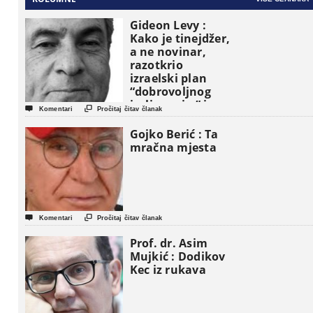
Gideon Levy :
Kako je tinejdžer,
a ne novinar,
razotkrio
izraelski plan
“dobrovoljnog
iseljavanja ” iz


Komentari
Pročitaj čitav članak
Gaze
Gojko Berić : Ta
mračna mjesta


Komentari
Pročitaj čitav članak
Prof. dr. Asim
Mujkić : Dodikov
Kec iz rukava