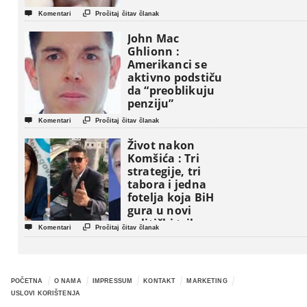


Komentari
Pročitaj čitav članak
John Mac
Ghlionn :
Amerikanci se
aktivno podstiču
da “preoblikuju
penziju”


Komentari
Pročitaj čitav članak
Život nakon
Komšića : Tri
strategije, tri
tabora i jedna
fotelja koja BiH
gura u novi
politički triler


Komentari
Pročitaj čitav članak
POČETNA
O NAMA
IMPRESSUM
KONTAKT
MARKETING
USLOVI KORIŠTENJA