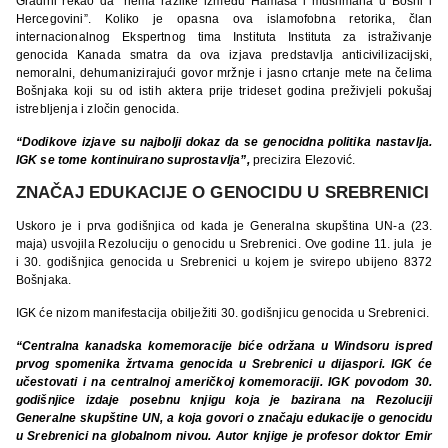
Gradini rekao da “nema razlike između Hamasa i muslimana u Bosni i
Hercegovini”. Koliko je opasna ova islamofobna retorika, član
internacionalnog Ekspertnog tima Instituta Instituta za istraživanje
genocida Kanada smatra da ova izjava predstavlja anticivilizacijski,
nemoralni, dehumanizirajući govor mržnje i jasno crtanje mete na čelima
Bošnjaka koji su od istih aktera prije trideset godina preživjeli pokušaj
istrebljenja i zločin genocida.
“Dodikove izjave su najbolji dokaz da se genocidna politika nastavlja.
IGK se tome kontinuirano suprostavlja”,
precizira Elezović.
ZNAČAJ EDUKACIJE O GENOCIDU U SREBRENICI
Uskoro je i prva godišnjica od kada je Generalna skupština UN-a (23.
maja) usvojila Rezoluciju o genocidu u Srebrenici. Ove godine 11. jula je
i 30. godišnjica genocida u Srebrenici u kojem je svirepo ubijeno 8372
Bošnjaka.
IGK će nizom manifestacija obilježiti 30. godišnjicu genocida u Srebrenici.
“Centralna kanadska komemoracije biće održana u Windsoru ispred
prvog spomenika žrtvama genocida u Srebrenici u dijaspori. IGK će
učestovati i na centralnoj američkoj komemoraciji. IGK povodom 30.
godišnjice izdaje posebnu knjigu koja je bazirana na Rezoluciji
Generalne skupštine UN, a koja govori o značaju edukacije o genocidu
u Srebrenici na globalnom nivou. Autor knjige je profesor doktor Emir