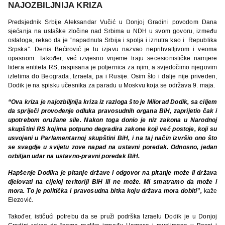
NAJOZBILJNIJA KRIZA
Predsjednik Srbije Aleksandar Vučić u Donjoj Gradini povodom Dana
sjećanja na ustaške zločine nad Srbima u NDH u svom govoru, između
ostaloga, rekao da je “napadnuta Srbija i spolja i iznutra kao i Republika
Srpska”. Denis Bećirović je tu izjavu nazvao neprihvatljivom i veoma
opasnom. Također, već izvjesno vrijeme traju secesionističke namjere
lidera entiteta RS, raspisana je potjernica za njim, a svjedočimo njegovim
izletima do Beograda, Izraela, pa i Rusije. Osim što i dalje nije priveden,
Dodik je na spisku učesnika za paradu u Moskvu koja se održava 9. maja.
“Ova kriza je najozbiljnija kriza iz razloga što je Milorad Dodik, sa ciljem
da spriječi provođenje odluka pravosudnih organa BiH, zaprijetio čak i
upotrebom oružane sile. Nakon toga donio je niz zakona u Narodnoj
skupštini RS kojima potpuno degradira zakone koji već postoje, koji su
usvojeni u Parlamentarnoj skupštini BiH, i na taj način izvršio ono što
se svagdje u svijetu zove napad na ustavni poredak. Odnosno, jedan
ozbiljan udar na ustavno-pravni poredak BiH.
Hapšenje Dodika je pitanje države i odgovor na pitanje može li država
djelovati na cijeloj teritoriji BiH ili ne može. Mi smatramo da može i
mora. To je politička i pravosudna bitka koju država mora dobiti”,
kaže
Elezović.
Također, ističući potrebu da se pruži podrška Izraelu Dodik je u Donjoj