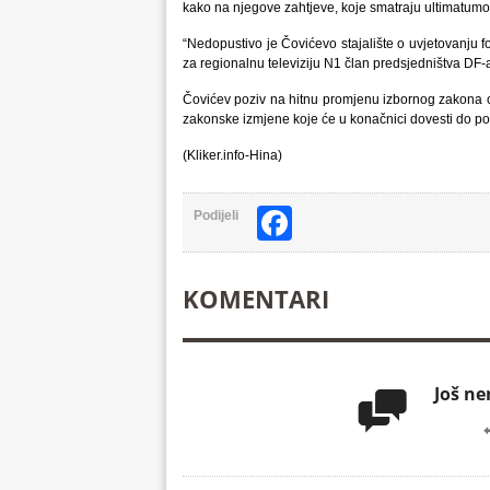
kako na njegove zahtjeve, koje smatraju ultimatumom
“Nedopustivo je Čovićevo stajalište o uvjetovanju f
za regionalnu televiziju N1 član predsjedništva DF-
Čovićev poziv na hitnu promjenu izbornog zakona op
zakonske izmjene koje će u konačnici dovesti do po
(Kliker.info-Hina)
Facebook
Podijeli
KOMENTARI
Još n
