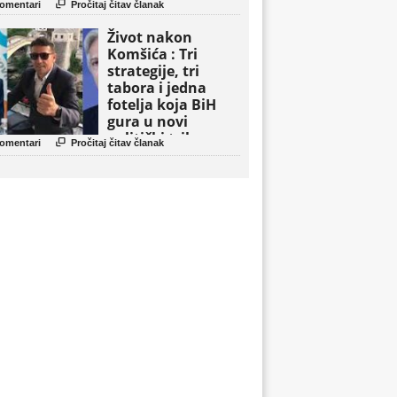

omentari
Pročitaj čitav članak
Život nakon
Komšića : Tri
strategije, tri
tabora i jedna
fotelja koja BiH
gura u novi
politički triler

omentari
Pročitaj čitav članak