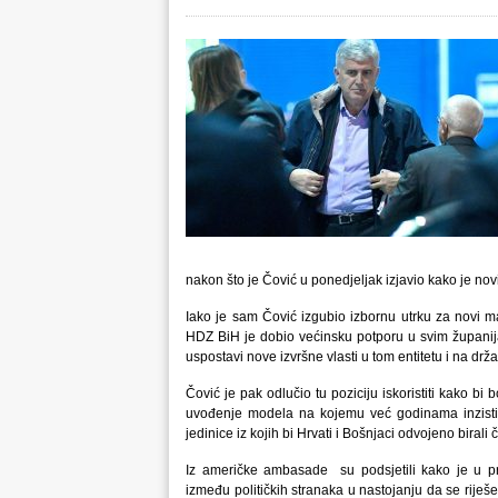
nakon što je Čović u ponedjeljak izjavio kako je novi
Iako je sam Čović izgubio izbornu utrku za novi ma
HDZ BiH je dobio većinsku potporu u svim županij
uspostavi nove izvršne vlasti u tom entitetu i na drža
Čović je pak odlučio tu poziciju iskoristiti kako b
uvođenje modela na kojemu već godinama inzistir
jedinice iz kojih bi Hrvati i Bošnjaci odvojeno biral
Iz američke ambasade su podsjetili kako je u p
između političkih stranaka u nastojanju da se riješe