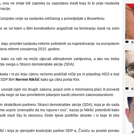
 ona ne smije biti zapreka za uspostavu vlasti koja bi to prije nastavila
macije.
 Europske unije sa sastanka održanog u ponedjeljak u Bruxellesu.
se svi lideri u BiH konstruktivno angažirati na formiranju vlasti na svim

K
iH daju prioritet nastavku reformi potrebnih za napredovanje na europskom
plana reformi usvojenog 2015. godine.
ili kako na njih ne može utjecati ultimativnim zahtjevima, a ako mu treba
prije svega u Stranci demokratske akcije (SDA).
kada i ni po koju cijenu nećemo podržati ničiji pa ni prijedlog HDZ-a koji
ik SDP BiH
Nermin Nikšić
kako ga citira portal Klix.

K
svojiti cijeli niz drugih zakona, poput onih o minimalnoj plaći ili provesti
ivota nego se kao prioritetnim pitanjem baviti izbornim zakonodavstvom.
m strateškom partneru Stranci demokratske akcije (SDA), koja je do sada
me uopće iznenadilo da mu ispune i ovu”, kazao je Nikšić potvrdivši kako
i vlast čiju bi okosnicu činile lijeve političke stranke i iz koje bi bila
ić i koja je vjerojatni koalicijski partner SDP-a, Čoviću su poslali poruku