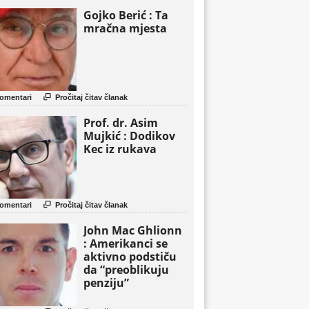
Gojko Berić : Ta
mračna mjesta

omentari
Pročitaj čitav članak
Prof. dr. Asim
Mujkić : Dodikov
Kec iz rukava

omentari
Pročitaj čitav članak
John Mac Ghlionn
: Amerikanci se
aktivno podstiču
da “preoblikuju
penziju”