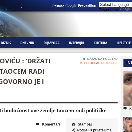
Powered by
BIZNIS
DNEVNIK
DIJASPORA
INTERVJUI
KULTURA
LIFESTYLE
VIĆU : ‘DRŽATI
⌂
NAZAD NA POČETNU
IN

PRETPLATI SE NA RSS
 TAOCEM RADI
GOVORNO JE I

K
ti budućnost ove zemlje taocem radi političke
Komentari
Štampaj


Podijeli s prijateljima
