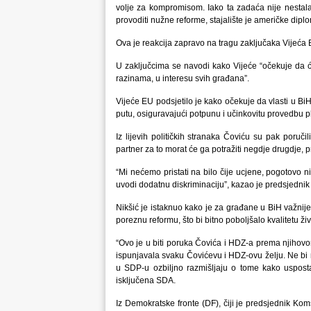
volje za kompromisom. Iako ta zadaća nije nestala,
provoditi nužne reforme, stajalište je američke diplo
Ova je reakcija zapravo na tragu zaključaka Vijeća
U zaključcima se navodi kako Vijeće “očekuje da će 
razinama, u interesu svih građana”.
Vijeće EU podsjetilo je kako očekuje da vlasti u B
putu, osiguravajući potpunu i učinkovitu provedbu 
Iz lijevih političkih stranaka Čoviću su pak poruč
partner za to morat će ga potražiti negdje drugdje, 
“Mi nećemo pristati na bilo čije ucjene, pogotovo ni
uvodi dodatnu diskriminaciju”, kazao je predsjedn
Nikšić je istaknuo kako je za građane u BiH važnije u
poreznu reformu, što bi bitno poboljšalo kvalitetu ž
“Ovo je u biti poruka Čovića i HDZ-a prema njihovo
ispunjavala svaku Čovićevu i HDZ-ovu želju. Ne bi 
u SDP-u ozbiljno razmišljaju o tome kako uspostavit
isključena SDA.
Iz Demokratske fronte (DF), čiji je predsjednik Komš