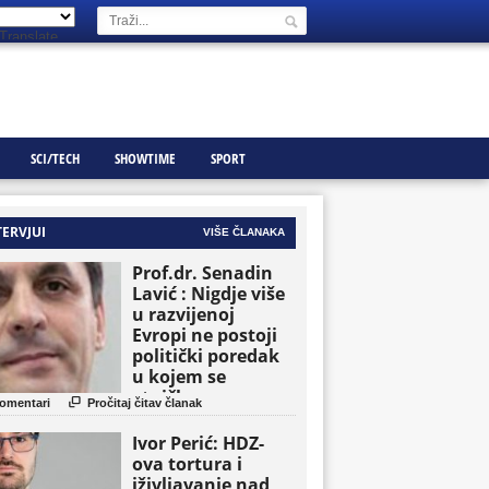
Translate
SCI/TECH
SHOWTIME
SPORT
TERVJUI
VIŠE ČLANAKA
Prof.dr. Senadin
Lavić : Nigdje više
u razvijenoj
Evropi ne postoji
politički poredak
u kojem se
etničke grupe

omentari
Pročitaj čitav članak
pojavljuju kao
osnovne političke
Ivor Perić: HDZ-
jedinice
ova tortura i
iživljavanje nad