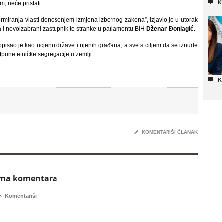

K
, neće pristati.
ormiranja vlasti donošenjem izmjena izbornog zakona”, izjavio je u utorak
a i novoizabrani zastupnik te stranke u parlamentu BiH
Dženan Đonlagić.
isao je kao ucjenu države i njenih građana, a sve s ciljem da se iznude
tpune etničke segregacije u zemlji.

K
✎
KOMENTARIŠI ČLANAK
ema komentara

Komentariši