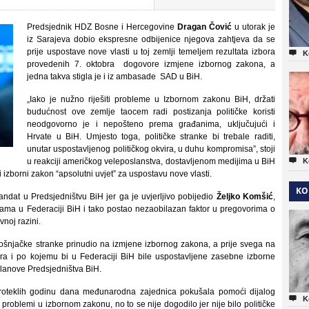
Predsjednik HDZ Bosne i Hercegovine
Dragan Čović
u utorak je
iz Sarajeva dobio ekspresne odbijenice njegova zahtjeva da se
prije uspostave nove vlasti u toj zemlji temeljem rezultata izbora

K
provedenih 7. oktobra dogovore izmjene izbornog zakona, a
jedna takva stigla je i iz ambasade SAD u BiH.
„Iako je nužno riješiti probleme u Izbornom zakonu BiH, držati
budućnost ove zemlje taocem radi postizanja političke koristi
neodgovorno je i nepošteno prema građanima, uključujući i
Hrvate u BiH. Umjesto toga, političke stranke bi trebale raditi,
unutar uspostavljenog političkog okvira, u duhu kompromisa”, stoji

u reakciji američkog veleposlanstva, dostavljenom medijima u BiH
K
 izborni zakon “apsolutni uvjet” za uspostavu nove vlasti.
KO
ndat u Predsjedništvu BiH jer ga je uvjerljivo pobijedio
Željko Komšić
,
ama u Federaciji BiH i tako postao nezaobilazan faktor u pregovorima o
vnoj razini.
i bošnjačke stranke prinudio na izmjene izbornog zakona, a prije svega na
a i po kojemu bi u Federaciji BiH bile uspostavljene zasebne izborne
i članove Predsjedništva BiH.
roteklih godinu dana međunarodna zajednica pokušala pomoći dijalog

K
 problemi u izbornom zakonu, no to se nije dogodilo jer nije bilo političke