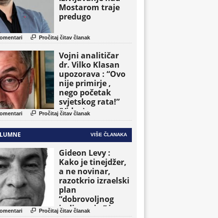
Mostarom traje
predugo

omentari
Pročitaj čitav članak
Vojni analitičar
dr. Vilko Klasan
upozorava : “Ovo
nije primirje ,
nego početak
svjetskog rata!”
(Video)

omentari
Pročitaj čitav članak
LUMNE
VIŠE ČLANAKA
Gideon Levy :
Kako je tinejdžer,
a ne novinar,
razotkrio izraelski
plan
“dobrovoljnog
iseljavanja ” iz

omentari
Pročitaj čitav članak
Gaze