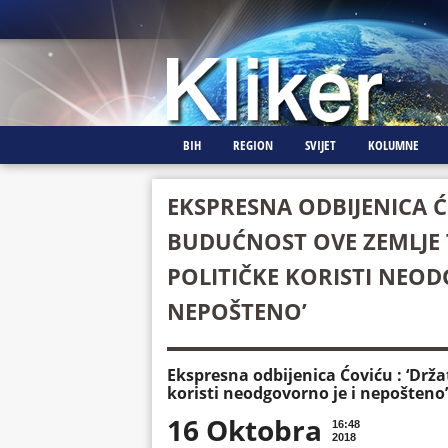
BIH
REGION
SVIJET
KOLUMNE
EKSPRESNA ODBIJENICA ĆO
BUDUĆNOST OVE ZEMLJE
POLITIČKE KORISTI NEOD
NEPOŠTENO’
Ekspresna odbijenica Ćoviću : ‘Drža
koristi neodgovorno je i nepošteno’
16 Oktobra
16:48
2018