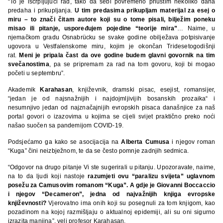
“To je iscrpljujući rad, tako da sebi povremeno priuštim nekoliko dana
predaha i prikupljanja.
U tim predasima prikupljam materijal za esej o
miru – to znači čitam autore koji su o tome pisali, bilježim poneku
misao ili pitanje, uspoređujem pojedine “teorije mira”
… Naime, u
njemačkom gradu Osnabrücku se svake godine obilježava potpisivanje
ugovora u Vestfalenskome miru, kojim je okončan Tridesetogodišnji
rat.
Meni je pripala čast da ove godine budem glavni govornik na tim
svečanostima
, pa se pripremam za rad na tom govoru, koji bi mogao
početi u septembru”.
Akademik
Karahasan
, književnik, dramski pisac, esejist, romansijer,
“jedan je od najsnažnijih i najdojmljivijih bosanskih prozaika“ i
nesumnjivo jedan od najznačajnijih evropskih pisaca današnjice za naš
portal govori o izazovima u kojima se cijeli svijet praktično preko noći
našao suočen sa pandemijom COVID-19.
Podsjećamo ga kako se asocijacija na
Alberta Cumusa
i njegov roman
“Kuga” čini neizbježnom, te da se često pomnje zadnjih sedmica.
“Odgovor na drugo pitanje Vi ste sugerirali u pitanju. Upozoravate, naime,
na to da ljudi koji nastoje
razumjeti ovu “paralizu svijeta” uglavnom
posežu za Camusovim romanom “Kuga”. A gdje je Giovanni Boccaccio
i njegov “Decameron”, jedna od najvažnijih knjiga evropske
književnosti?
Vjerovatno ima onih koji su posegnuli za tom knjigom, kao
pozadinom na kojoj razmišljaju o aktualnoj epidemiji, ali su oni sigurno
izrazita manjina”, veli profesor Karahasan.