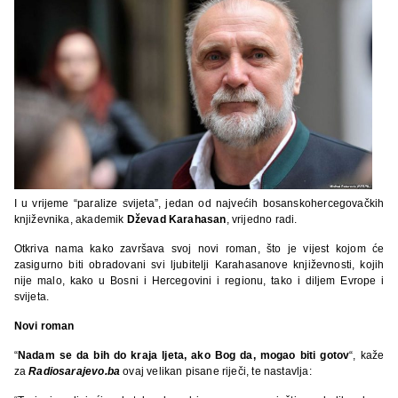
I u vrijeme “paralize svijeta”, jedan od najvećih bosanskohercegovačkih
književnika, akademik
Dževad Karahasan
, vrijedno radi.
Otkriva nama kako završava svoj novi roman, što je vijest kojom će
zasigurno biti obradovani svi ljubitelji Karahasanove književnosti, kojih
nije malo, kako u Bosni i Hercegovini i regionu, tako i diljem Evrope i
svijeta.
Novi roman
“
Nadam se da bih do kraja ljeta, ako Bog da, mogao biti gotov
“, kaže
za
Radiosarajevo.ba
ovaj velikan pisane riječi, te nastavlja: