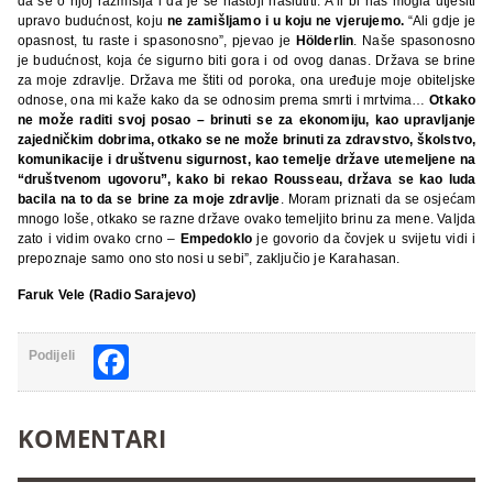
da se o njoj razmišlja i da je se nastoji naslutiti. A li bi nas mogla utješiti
upravo budućnost, koju
ne zamišljamo i u koju ne vjerujemo.
“Ali gdje je
opasnost, tu raste i spasonosno”, pjevao je
Hölderlin
. Naše spasonosno
je budućnost, koja će sigurno biti gora i od ovog danas. Država se brine
za moje zdravlje. Država me štiti od poroka, ona uređuje moje obiteljske
odnose, ona mi kaže kako da se odnosim prema smrti i mrtvima…
Otkako
ne može raditi svoj posao – brinuti se za ekonomiju, kao upravljanje
zajedničkim dobrima, otkako se ne može brinuti za zdravstvo, školstvo,
komunikacije i društvenu sigurnost, kao temelje države utemeljene na
“društvenom ugovoru”, kako bi rekao Rousseau, država se kao luda
bacila na to da se brine za moje zdravlje
. Moram priznati da se osjećam
mnogo loše, otkako se razne države ovako temeljito brinu za mene. Valjda
zato i vidim ovako crno –
Empedoklo
je govorio da čovjek u svijetu vidi i
prepoznaje samo ono sto nosi u sebi”, zaključio je Karahasan.
Faruk Vele (Radio Sarajevo)
Facebook
Podijeli
KOMENTARI