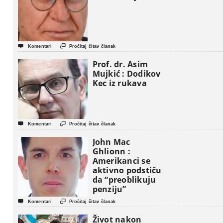


Komentari
Pročitaj čitav članak
Prof. dr. Asim
Mujkić : Dodikov
Kec iz rukava


Komentari
Pročitaj čitav članak
John Mac
Ghlionn :
Amerikanci se
aktivno podstiču
da “preoblikuju
penziju”


Komentari
Pročitaj čitav članak
Život nakon