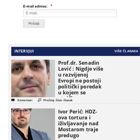
*
E-mail adresa:
INTERVJUI
VIŠE ČLANAKA
Prof.dr. Senadin
Lavić : Nigdje više
u razvijenoj
Evropi ne postoji
politički poredak
u kojem se
etničke grupe


Komentari
Pročitaj čitav članak
pojavljuju kao
osnovne
Ivor Perić: HDZ-
političke jedinice
ova tortura i
iživljavanje nad
Mostarom traje
predugo