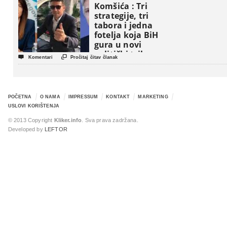
Komšića : Tri
strategije, tri
tabora i jedna
fotelja koja BiH
gura u novi
politički triler


Komentari
Pročitaj čitav članak
POČETNA
O NAMA
IMPRESSUM
KONTAKT
MARKETING
USLOVI KORIŠTENJA
© 2013 Copyright
Kliker.info
. Sva prava zadržana.
Developed by
LEFTOR