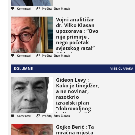


Komentari
Pročitaj čitav članak
Vojni analitičar
dr. Vilko Klasan
upozorava : “Ovo
nije primirje ,
nego početak
svjetskog rata!”
(Video)


Komentari
Pročitaj čitav članak
KOLUMNE
VIŠE ČLANAKA
Gideon Levy :
Kako je tinejdžer,
a ne novinar,
razotkrio
izraelski plan
“dobrovoljnog
iseljavanja ” iz


Komentari
Pročitaj čitav članak
Gaze
Gojko Berić : Ta
mračna mjesta