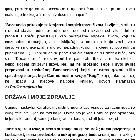
Ipak, primjećuje da da Boccaccio i “njegova čudesna knjiga” imaju vrlo
malo zajedničkoga “s našim žalosnim stanjem”:
“
Boccaccio pokazuje neizmjernu kompleksnost života i svijeta
, strahotu
i radost stavlja jednu pored druge, podlost i uzvišenost, zlo i dobro,
propast i sreću predstavlja kao neizbježne aspekte života, koji se
međusobno dopunjuju, a ne isključuju; a onda na kraju vrati svoje
djevojke i momke iz idile u grad napadnut kugom, iz kojeg su pobjegli da
pripovijedaju (!). I oni su dakle pristali na činjenicu da su smrtna bića, iako
su u “Decamerone” predstavljeni kao pastoralni tipovi, a ne kao koliko-
toliko složeni književni likovi.
Ne, mi ne možemo sebe i svoj svijet
prepoznati u raskošnoj Boccacciovoj knjizi, o nama govori slika
opsadnog stanja, koju Camus nudi u svojoj “Kugi”
, koja, ruku na srce,
ne spada u njegove najbolje knjige”, govori Karahasan
za
Radiosarajevo.ba
.
DRŽAVA I MOJE ZDRAVLJE
Camus, nastavlja Karahasan, uistinu nudi pravu osnovu za razumijevanje
ovog trenutka – jedina razlika je u tome sto je kod Camusa pod opsadom,
to jest u karanteni, samo jedan grad, a danas je cijeli jedan svijet.
“
Nema vjere u izlaz, a nema ni snage da ga se traži; nema povjerenja u
budućnost, nema predodžbe o nekoj mogućoj budućnosti
, nema razloga