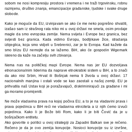
sobom ne nosi kompresiju prostora i vremena i ne traži trgovinsku, robnu
razmjenu, društvo znanja, emancipacije građanske, ljudske i svake druge
slobode.
Kako je moguće da EU, izvinjavam se ako će me neko pogrešno shvatiti,
izašao sam iz strašnog rata niko mi u ovoj državi ne smeta, osim prodaje
magle da smo evropska zemlje. Nema svijeta i Evrope bez granica, bez
svijesti bez granica. Kada vidimo Evropu, bodljikave žice, stradanja
izbjeglica, koja smo vidjeli u Srebrenici, zar je to Evropa. Kad kažete da
smo blizu EU nemojte da se lažemo. BiH, ako će gospodin Wigemark
iskreno da kaže na začelju svih zbivanja.
Nema nas na političkoj mapi Evrope. Nema nas jer EU dozvoljava
etnonacionalnim liderima da naprave etnokratski sistem u BiH, a to znači
da ako nisi Srbin, Hrvat ili Bošnjak nema ti života u ovoj državi. 17
nacionalnih manjina i ostali vode se kao zaostali u našoj zemlji. EU je
prihvatila naš Ustav koji je poražavajući, diskriminirajući za građane i mi
ga moramo promijeniti.
Ne može vladavina prava na kojoj počiva EU, a to je na vladavini prava i
prava pojedinca u BiH reći ne vladavina etniciteta a iz njih ćemo izvući
pojedinca. Kako li je Bože biti Rom, kako li je biti Čović da je u
bošnjačkom entitetu.
Ako govorite o politici u ovoj strategiji za Zapadni Balkan sve je rečeno.
Rečeno je da je ovo zemlja korupcije. Nosioci korupcije su iz izvršne,