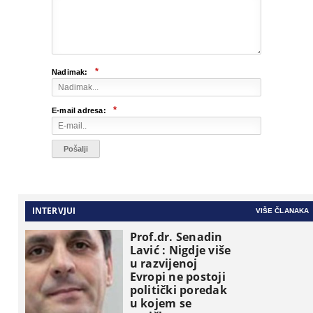
*
Nadimak:
*
E-mail adresa:
INTERVJUI
VIŠE ČLANAKA
Prof.dr. Senadin
Lavić : Nigdje više
u razvijenoj
Evropi ne postoji
politički poredak
u kojem se