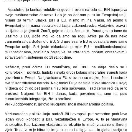
– Apsolutno je kontraproduktivno govoriti ovom narodu da BiH ispunjava
svoje međunarodne obaveze i da je na dobrom putu ka Evropskoj uniji.
Nisam za termin ulaska BiH u EU, nismo mi na Marsu. Mi jesmo u
Evropskoj uniji nama treba akreditacija zakonodavstva vladavine prava i
socijalne osjetljivosti. Znači, gdje to mi možemo ući. Paradigma o tome da
ulazimo u EU, Bože moj ko da smo na rogu Afrike pa će nas neko
transportirati da dođemo u EU. S druge strane EU je postojala prije same
Evropske unije. BiH jeste eklantanat primjer EU – multikonfesionalna,
multinacionalna, socijalno osjetljiva sa izrađenim dobrim obrazovnim i
zdravstvenim sistemom do 1991. godine.
Nažalost, pred očima EU zvaničnika, od 1991. na dalje desio se i
kulturološki i politički, ljudski i svaki drugi kolaps integralne svijesti kada
govorimo o Evropi. Na granicama EU silovane su majke, žene i sestre iz
sva tri konstitutivna naroda. Na granici Eu je nastala takva klaonica u kojoj
ni djeca od tri do pet godina nisu bila sačuvana. I sad ćemo reći da je to
prošlost. Najgore što BiH i danas, kada govorimo da smo na putu
euroatlantskih integracija, živi u prošlosti.
Veliku odgovornost, gotovo krucijalnu snosi međunarodna politika.
Međunarodna politika koja nudeći BiH evropski put svesrdno podržava
jedan drugi koncept u BiH, nezabilježen u Evropi. A, to je vladavina
etnokratije. Kad kažemo vladavina etnokratije to znači vraćanje u Srednji
vijek. To da vam je bitna historija, kultura i religija kao da globalizacija sa