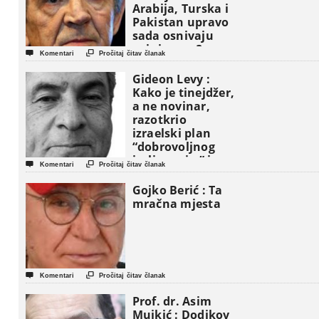
Arabija, Turska i
Pakistan upravo
sada osnivaju
vojni savez?


Komentari
Pročitaj čitav članak
Gideon Levy :
Kako je tinejdžer,
a ne novinar,
razotkrio
izraelski plan
“dobrovoljnog
iseljavanja ” iz


Komentari
Pročitaj čitav članak
Gaze
Gojko Berić : Ta
mračna mjesta


Komentari
Pročitaj čitav članak
Prof. dr. Asim
Mujkić : Dodikov