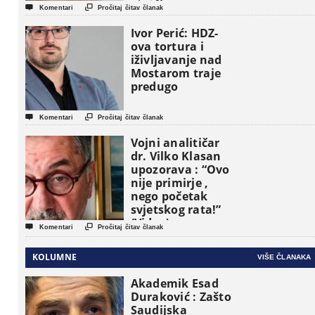
etničke grupe


Komentari
Pročitaj čitav članak
pojavljuju kao
osnovne
Ivor Perić: HDZ-
političke jedinice
ova tortura i
iživljavanje nad
Mostarom traje
predugo


Komentari
Pročitaj čitav članak
Vojni analitičar
dr. Vilko Klasan
upozorava : “Ovo
nije primirje ,
nego početak
svjetskog rata!”
(Video)


Komentari
Pročitaj čitav članak
KOLUMNE
VIŠE ČLANAKA
Akademik Esad
Duraković : Zašto
Saudijska