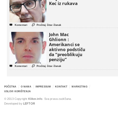
Kec iz rukava


Komentari
Pročitaj čitav članak
John Mac
Ghlionn :
Amerikanci se
aktivno podstiču
da “preoblikuju
penziju”


Komentari
Pročitaj čitav članak
POČETNA
O NAMA
IMPRESSUM
KONTAKT
MARKETING
USLOVI KORIŠTENJA
© 2013 Copyright
Kliker.info
. Sva prava zadržana.
Developed by
LEFTOR