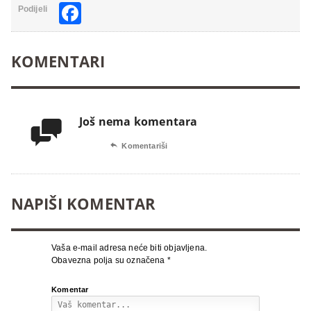
Facebook
Podijeli
KOMENTARI
Još nema komentara


Komentariši
NAPIŠI KOMENTAR
Vaša e-mail adresa neće biti objavljena.
Obavezna polja su označena
*
Komentar