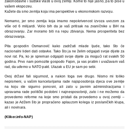
zakonodavne i sudske vlasti u ovoj zemlji. Kome to nije jasno, pa to piše u
vašem ekspozeu.
Kažete da smo zemlja koja ima perspektive u ekonomskom razvoju.
Nemamo, jer smo zemlja koja imamo nepokrivenost izvoza uvozom za
više od 6 milijardi. Volio bih da je vaš pritisak na zvaničnike u BiH na
obrazovanju. Zar moramo biti na repu zbivanja. Nema prosperiteta bez
obrazovanja.
Pita gospodin Osmanović kako zadržati mlade ljude, tako što će
nacionalni lideri dati ostavke. Tako što ja ne želim odgajati svoje dijete za
novi rat. Pa, ko je spreman odgajati svoje dijete za mogući rat svakih 50
godina. Prvo nam pomozite gospođo Fajon, ja vas pratim i uvažavam vaš
rad, da uđemo u NATO pakt. Ulazak u EU je sam po sebi.
Ovoj državi fali sigurnost, a nakon toga sve drugo. Nismo mi toliko
nepismeni, u vašim kancelarijama rade najsposobnija djeca ove zemlje
na koju ste sigurno ponosni, ali zato u javnim administracijama i
upravama rade politički podobni i najnesposobniji, zato i ne možemo da
provedemo reforme na koje smo pristali da provedemo u ovoj zemlji –
kazao je Adžem što je propraćeno aplauzom kolega iz poslaničkih klupa,
ali i novinara.
(Kliker.info-NAP)