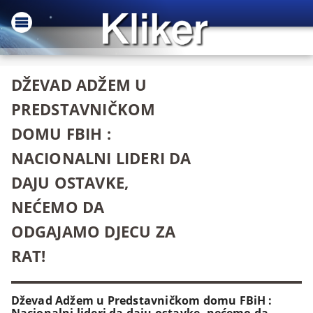
DŽEVAD ADŽEM U
PREDSTAVNIČKOM
DOMU FBIH :
NACIONALNI LIDERI DA
DAJU OSTAVKE,
NEĆEMO DA
ODGAJAMO DJECU ZA
RAT!
Dževad Adžem u Predstavničkom domu FBiH :
Nacionalni lideri da daju ostavke, nećemo da