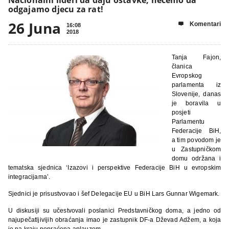
odgajamo djecu za rat!
26 Juna
Komentari

16:08
2018
Tanja Fajon,
članica
Evropskog
parlamenta iz
Slovenije, danas
je boravila u
posjeti
Parlamentu
Federacije BiH,
a tim povodom je
u Zastupničkom
domu održana i
tematska sjednica ‘Izazovi i perspektive Federacije BiH u evropskim
integracijama’.
Sjednici je prisustvovao i šef Delegacije EU u BiH Lars Gunnar Wigemark.
U diskusiji su učestvovali poslanici Predstavničkog doma, a jedno od
najupečatljivijih obraćanja imao je zastupnik DF-a Dževad Adžem, a koja
je na kraju popraćena aplauzom.