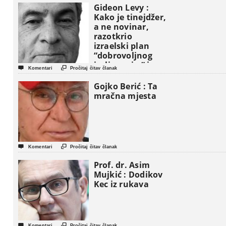
Gideon Levy :
Kako je tinejdžer,
a ne novinar,
razotkrio
izraelski plan
“dobrovoljnog
iseljavanja ” iz


Komentari
Pročitaj čitav članak
Gaze
Gojko Berić : Ta
mračna mjesta


Komentari
Pročitaj čitav članak
Prof. dr. Asim
Mujkić : Dodikov
Kec iz rukava


Komentari
Pročitaj čitav članak