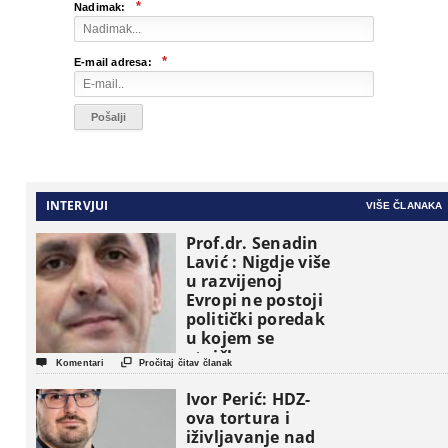
*
Nadimak:
*
E-mail adresa:
INTERVJUI
VIŠE ČLANAKA
Prof.dr. Senadin
Lavić : Nigdje više
u razvijenoj
Evropi ne postoji
politički poredak
u kojem se
etničke grupe


Komentari
Pročitaj čitav članak
pojavljuju kao
osnovne
Ivor Perić: HDZ-
političke jedinice
ova tortura i
iživljavanje nad