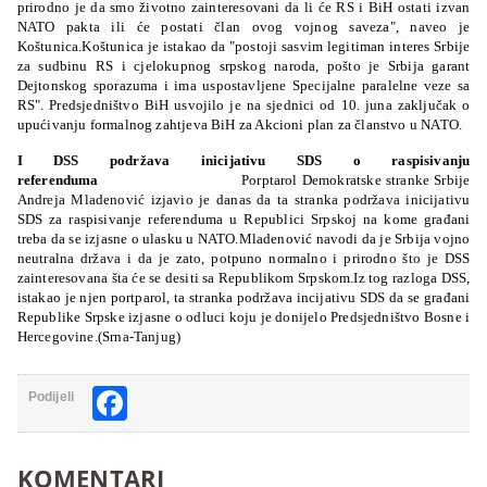
prirodno je da smo životno zainteresovani da li će RS i BiH ostati izvan
NATO pakta ili će postati član ovog vojnog saveza", naveo je
Koštunica.Koštunica je istakao da "postoji sasvim legitiman interes Srbije
za sudbinu RS i cjelokupnog srpskog naroda, pošto je Srbija garant
Dejtonskog sporazuma i ima uspostavljene Specijalne paralelne veze sa
RS". Predsjedništvo BiH usvojilo je na sjednici od 10. juna zaključak o
upućivanju formalnog zahtjeva BiH za Akcioni plan za članstvo u NATO.
I DSS podržava inicijativu SDS o raspisivanju
referenduma
Porptarol Demokratske stranke Srbije
Andreja Mladenović izjavio je danas da ta stranka podržava inicijativu
SDS za raspisivanje referenduma u Republici Srpskoj na kome građani
treba da se izjasne o ulasku u NATO.Mladenović navodi da je Srbija vojno
neutralna država i da je zato, potpuno normalno i prirodno što je DSS
zainteresovana šta će se desiti sa Republikom Srpskom.Iz tog razloga DSS,
istakao je njen portparol, ta stranka podržava incijativu SDS da se građani
Republike Srpske izjasne o odluci koju je donijelo Predsjedništvo Bosne i
Hercegovine.(Srna-Tanjug)
Facebook
Podijeli
KOMENTARI