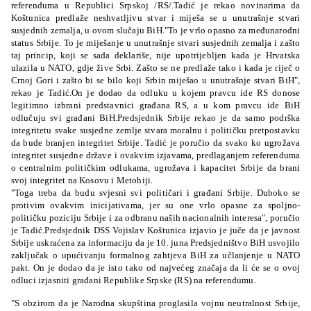
referenduma u Republici Srpskoj /RS/.Tadić je rekao novinarima da
Koštunica predlaže neshvatljivu stvar i miješa se u unutrašnje stvari
susjednih zemalja, u ovom slučaju BiH."To je vrlo opasno za međunarodni
status Srbije. To je miješanje u unutrašnje stvari susjednih zemalja i zašto
taj princip, koji se sada deklariše, nije upotrijebljen kada je Hrvatska
ulazila u NATO, gdje žive Srbi. Zašto se ne predlaže tako i kada je riječ o
Crnoj Gori i zašto bi se bilo koji Srbin miješao u unutrašnje stvari BiH",
rekao je Tadić.On je dodao da odluku u kojem pravcu ide RS donose
legitimno izbrani predstavnici građana RS, a u kom pravcu ide BiH
odlučuju svi građani BiH.Predsjednik Srbije rekao je da samo podrška
integritetu svake susjedne zemlje stvara moralnu i političku pretpostavku
da bude branjen integritet Srbije. Tadić je poručio da svako ko ugrožava
integritet susjedne države i ovakvim izjavama, predlaganjem referenduma
o centralnim političkim odlukama, ugrožava i kapacitet Srbije da brani
svoj integritet na Kosovu i Metohiji.
"Toga treba da budu svjesni svi političari i građani Srbije. Duboko se
protivim ovakvim inicijativama, jer su one vrlo opasne za spoljno-
političku poziciju Srbije i za odbranu naših nacionalnih interesa", poručio
je Tadić.Predsjednik DSS Vojislav Koštunica izjavio je juče da je javnost
Srbije uskraćena za informaciju da je 10. juna Predsjedništvo BiH usvojilo
zaključak o upućivanju formalnog zahtjeva BiH za učlanjenje u NATO
pakt. On je dodao da je isto tako od najvećeg značaja da li će se o ovoj
odluci izjasniti građani Republike Srpske (RS) na referendumu.
"S obzirom da je Narodna skupština proglasila vojnu neutralnost Srbije,