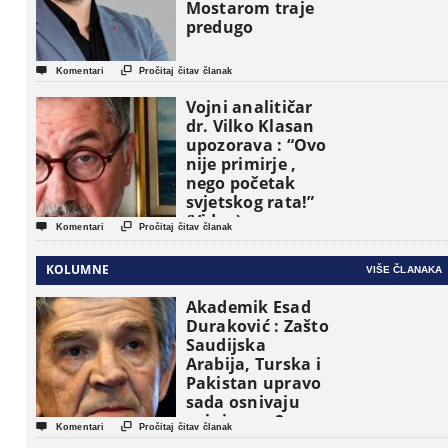
Mostarom traje
predugo


Komentari
Pročitaj čitav članak
Vojni analitičar
dr. Vilko Klasan
upozorava : “Ovo
nije primirje ,
nego početak
svjetskog rata!”
(Video)


Komentari
Pročitaj čitav članak
KOLUMNE
VIŠE ČLANAKA
Akademik Esad
Duraković : Zašto
Saudijska
Arabija, Turska i
Pakistan upravo
sada osnivaju
vojni savez?


Komentari
Pročitaj čitav članak