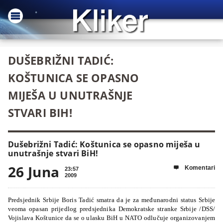
DUŠEBRIŽNI TADIĆ:
KOŠTUNICA SE OPASNO
MIJEŠA U UNUTRAŠNJE
STVARI BIH!
Dušebrižni Tadić: Koštunica se opasno miješa u
unutrašnje stvari BiH!
26 Juna
Komentari

23:57
2009
Predsjednik Srbije Boris Tadić smatra da je za međunarodni status Srbije
veoma opasan prijedlog predsjednika Demokratske stranke Srbije /DSS/
Vojislava Koštunice da se o ulasku BiH u NATO odlučuje organizovanjem