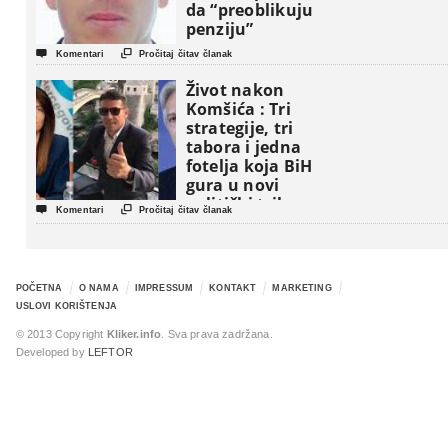
da “preoblikuju
penziju”


Komentari
Pročitaj čitav članak
Život nakon
Komšića : Tri
strategije, tri
tabora i jedna
fotelja koja BiH
gura u novi
politički triler


Komentari
Pročitaj čitav članak
POČETNA
O NAMA
IMPRESSUM
KONTAKT
MARKETING
USLOVI KORIŠTENJA
© 2013 Copyright
Kliker.info
. Sva prava zadržana.
Developed by
LEFTOR