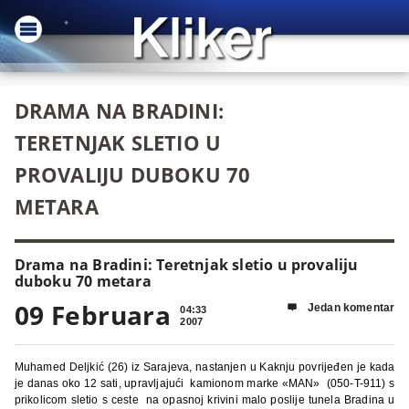
DRAMA NA BRADINI:
TERETNJAK SLETIO U
PROVALIJU DUBOKU 70
METARA
Drama na Bradini: Teretnjak sletio u provaliju
duboku 70 metara
09 Februara
Jedan komentar

04:33
2007
Muhamed Deljkić (26) iz Sarajeva, nastanjen u Kaknju povrijeđen je kada
je
danas oko 12 sati, upravljajući kamionom marke «MAN» (050-T-911) s
prikolicom sletio s ceste na opasnoj krivini malo poslije tunela Bradina u