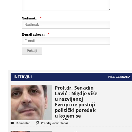
*
Nadimak:
*
E-mail adresa:
INTERVJUI
VIŠE ČLANAKA
Prof.dr. Senadin
Lavić : Nigdje više
u razvijenoj
Evropi ne postoji
politički poredak
u kojem se
etničke grupe


Komentari
Pročitaj čitav članak
pojavljuju kao