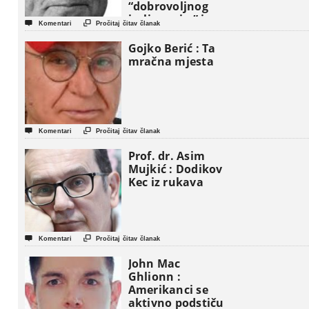
“dobrovoljnog
iseljavanja ” iz


Komentari
Pročitaj čitav članak
Gaze
Gojko Berić : Ta
mračna mjesta


Komentari
Pročitaj čitav članak
Prof. dr. Asim
Mujkić : Dodikov
Kec iz rukava


Komentari
Pročitaj čitav članak
John Mac
Ghlionn :
Amerikanci se
aktivno podstiču