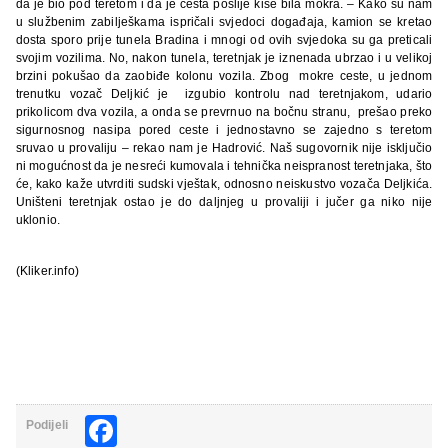
da je bio pod teretom i da je cesta poslije kiše bila mokra.
– Kako su nam
u službenim zabilješkama ispričali svjedoci događaja, kamion se kretao
dosta sporo prije tunela Bradina i mnogi od ovih svjedoka su ga preticali
svojim vozilima. No, nakon tunela, teretnjak je iznenada ubrzao i u velikoj
brzini pokušao da zaobiđe kolonu vozila. Zbog mokre ceste, u jednom
trenutku vozač Deljkić je izgubio kontrolu nad teretnjakom, udario
prikolicom dva vozila, a onda se prevrnuo na bočnu stranu, prešao preko
sigurnosnog nasipa pored ceste i jednostavno se zajedno s teretom
sruvao u provaliju – rekao nam je Hadrović.
Naš sugovornik nije isključio
ni mogućnost da je nesreći kumovala i tehnička neispranost teretnjaka, što
će, kako kaže utvrditi sudski vještak, odnosno neiskustvo vozača Deljkića.
Uništeni teretnjak ostao je do daljnjeg u provaliji i jučer ga niko nije
uklonio.
(Kliker.info)
Facebook
Podijeli