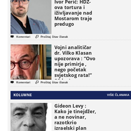
osnovne
Ivor Perić: HDZ-
političke jedinice
ova tortura i
iživljavanje nad
Mostarom traje
predugo


Komentari
Pročitaj čitav članak
Vojni analitičar
dr. Vilko Klasan
upozorava : “Ovo
nije primirje ,
nego početak
svjetskog rata!”
(Video)


Komentari
Pročitaj čitav članak
KOLUMNE
VIŠE ČLANAKA
Gideon Levy :
Kako je tinejdžer,
a ne novinar,
razotkrio
izraelski plan