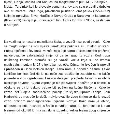
mjestu Donja Bradina kod Konjica, na magistralnom putu M-17 Sarajevo –
Mostar. Teretnjak koji je prevozio cement sunovratio se u provaliju duboku
oko 70 metara.
Prije toga, prikolicom je udario «fiat palio» (255-T-852)
kojim je upravljao Enver Hadžić iz Novog Grada u Sarajevu i «fiat lancia»
(822-E-809) za čijim je upravljačem bio Hivzija Đonko iz Stoca, nastanjen
u Sarajevu.
Na vozilima je nastala materijalna šteta, a vozači nisu povrijeđeni.
Kako
se moglo vidjeti na licu mjesta, teretnjak i prikolica su totalno uništeni.
Prema riječima očevidaca, vozač Deljkić je samo pukom srećom preživio,
najvjerovatnije zahvaljujući činjenici da je ispao iz vozila. Kod trupa
uništenog kamiona pronašli su ga vozači vozila koja su se kretala
magistralnim putem M-17 u trenutku nesreće. Odmah je izvučen iz provali
i prebačen u Opću bolnicu Konjic. Kako nam je potvrdio dežurni ljekar
konjičke bolnice, Deljkić je na opće zaprepaštenje zadobio samo lakše
povrede u vidu ogrebotina. I nakon detaljnih pregleda ljekari nisu otkrili
ozbiljnije povrede. Cijelo vrijeme je bio pri svijesti. Zadržan je u bolnici, a
očekuje se da bi uskoro trebao biti pušten na kućno liječenje.
Kako je
kazao šef Odjela saobraćajne policije Policijske uprave Konjic Edin
Hadrović, do nesreće je došlo najvjerovatnije zbog činjenice da je vozač
vozio brzinom neprilagođenom uvjetima vožnje. Kako nam je otkrio,
neposredno prije nesreće, a što je potvrdio i tahograf, teretnjak se kretao
brzinom od oko 80 km na sat što je izuzetno velika brzina zbog činjenice