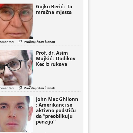
Gojko Berić : Ta
mračna mjesta

omentari
Pročitaj čitav članak
Prof. dr. Asim
Mujkić : Dodikov
Kec iz rukava

omentari
Pročitaj čitav članak
John Mac Ghlionn
: Amerikanci se
aktivno podstiču
da “preoblikuju
penziju”