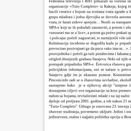
Federalna televizija i BHT prikazali su veèeras s
organizacije «Tuto Completo» iz Kaknja, kojeg èine
bacili vreæice s bojom na sveèana vrata zgrade u k
grupa mladiæa i jedna djevojka se dovezla autom
vrata, te šarati zidove sprejem… Nosili su transpar
SIPA-e koji su ih pokušali zaustaviti, a potom i u
«unoseæi mu se u lice», a potom ga poèeo prskati s
i policajac poèeli naguravati, te razmijenili više u
Kulminacija incidenta se dogodila kada je pripadn
provocirao pozivajuæi ga da puca «ako ima m…». Na 
prosvjednika i poèeli ga tuèi pendrecima i šakama po
oèigled zbunjenih graðana Sarajeva. Neki od njih su
postupak pripadnika SIPA-e. Èetvorica èlanova gr
policijskim informacijama, oni se nalaze u pritv
Sarajevo gdje im je ukazana pomoæ. Konstatira
Pincom.info radi se o èlanovima nevladine, ekolo
saznajemo kako je u njihovoj akciji "izmjene i
doznajemo ciljevi ove organizacije su kroz promovi
radom sa bojama, revitalizirati mlade i na taj na
djeluje od proljeæa 2001. godine, a tek nakon 21 m
"Tutto Completo". Udrugu je osnovana 23. travnja 
obaveze studiranja, povremeno ukljuèe.
Jedini i os
jedinstvenu, realnu i najjaèu politièku opciju u Bosn