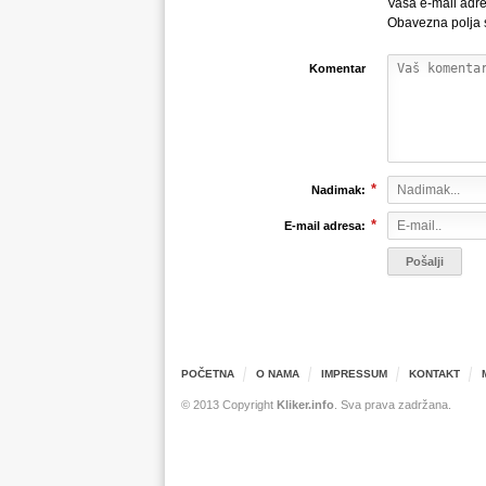
Vaša e-mail adre
Obavezna polja
Komentar
*
Nadimak:
*
E-mail adresa:
POČETNA
O NAMA
IMPRESSUM
KONTAKT
© 2013 Copyright
Kliker.info
. Sva prava zadržana.