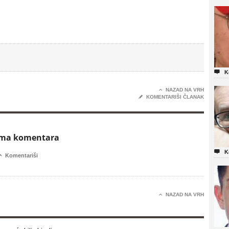

K

NAZAD NA VRH
✎
KOMENTARIŠI ČLANAK
ema komentara

K

Komentariši

NAZAD NA VRH