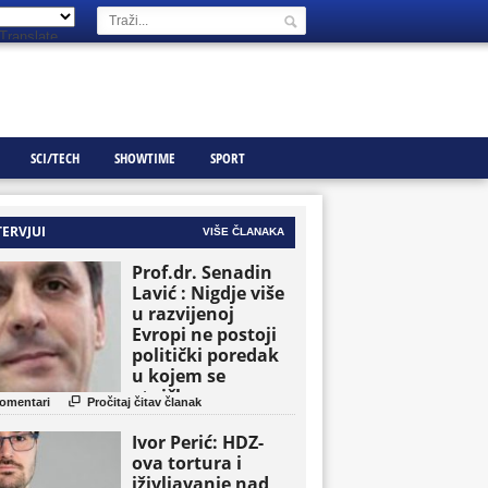
Translate
SCI/TECH
SHOWTIME
SPORT
TERVJUI
VIŠE ČLANAKA
Prof.dr. Senadin
Lavić : Nigdje više
u razvijenoj
Evropi ne postoji
politički poredak
u kojem se
etničke grupe

omentari
Pročitaj čitav članak
pojavljuju kao
osnovne političke
Ivor Perić: HDZ-
jedinice
ova tortura i
iživljavanje nad