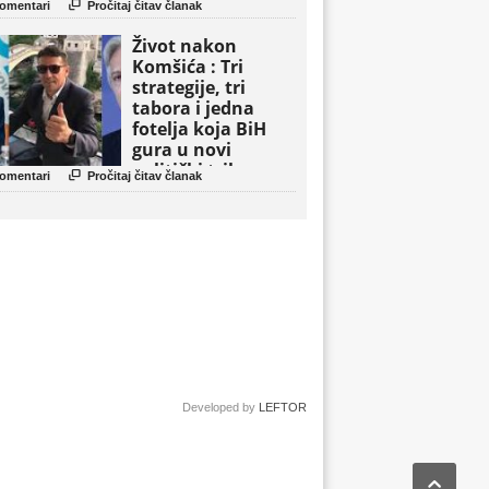

omentari
Pročitaj čitav članak
Život nakon
Komšića : Tri
strategije, tri
tabora i jedna
fotelja koja BiH
gura u novi
politički triler

omentari
Pročitaj čitav članak
Developed by
LEFTOR
