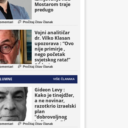
Mostarom traje
predugo

omentari
Pročitaj čitav članak
Vojni analitičar
dr. Vilko Klasan
upozorava : “Ovo
nije primirje ,
nego početak
svjetskog rata!”
(Video)

omentari
Pročitaj čitav članak
LUMNE
VIŠE ČLANAKA
Gideon Levy :
Kako je tinejdžer,
a ne novinar,
razotkrio izraelski
plan
“dobrovoljnog
iseljavanja ” iz

omentari
Pročitaj čitav članak
Gaze