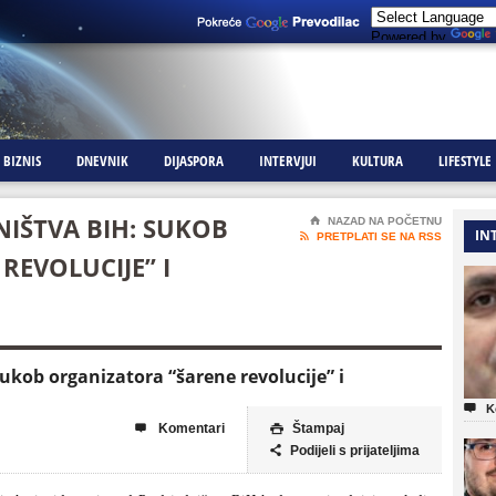
Powered by
BIZNIS
DNEVNIK
DIJASPORA
INTERVJUI
KULTURA
LIFESTYLE
NIŠTVA BIH: SUKOB
⌂
NAZAD NA POČETNU
IN

PRETPLATI SE NA RSS
REVOLUCIJE” I
ukob organizatora “šarene revolucije” i

K
Komentari
Štampaj


Podijeli s prijateljima
