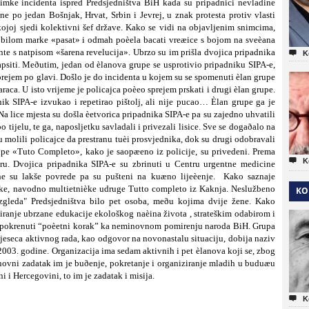
nimke incidenta ispred Predsjedništva BiH kada su pripadnici nevladine
 po jedan Bošnjak, Hrvat, Srbin i Jevrej, u znak protesta protiv vlasti
ojoj sjedi kolektivni šef države. Kako se vidi na objavljenim snimcima,
obilom marke «pasat» i odmah poèela bacati vreæice s bojom na sveèana
ente s natpisom «šarena revelucija». Ubrzo su im prišla dvojica pripadnika

K
hapsiti. Meðutim, jedan od èlanova grupe se usprotivio pripadniku SIPA-e,
prejem po glavi. Došlo je do incidenta u kojem su se spomenuti èlan grupe
daraca. U isto vrijeme je policajca poèeo sprejem prskati i drugi èlan grupe.
ik SIPA-e izvukao i repetirao pištolj, ali nije pucao… Èlan grupe ga je
lice mjesta su došla èetvorica pripadnika SIPA-e pa su zajedno uhvatili
 tijelu, te ga, naposljetku savladali i privezali lisice. Sve se dogaðalo na
 molili policajce da prestranu tuèi prosvjednika, dok su drugi odobravali
upe «Tuto Completo», kako je saopæeno iz policije, su privedeni. Prema

K
oru. Dvojica pripadnika SIPA-e su zbrinuti u Centru urgentne medicine
ne su lakše povrede pa su pušteni na kuæno lijeèenje.
Kako saznaje
ške, navodno multietnièke udruge Tutto completo iz Kaknja. Neslužbeno
KO
zgleda" Predsjedništva bilo pet osoba, meðu kojima dvije žene. Kako
ranje ubrzane edukacije ekološkog naèina života , strateškim odabirom i
èin pokrenuti “poèetni korak” ka neminovnom pomirenju naroda BiH.
Grupa
jeseca aktivnog rada, kao odgovor na novonastalu situaciju, dobija naziv
2003. godine.
Organizacija ima sedam aktivnih i pet èlanova koji se, zbog
novni zadatak im je buðenje, pokretanje i organiziranje mladih u buduæu
i i Hercegovini, to im je zadatak i misija.

K