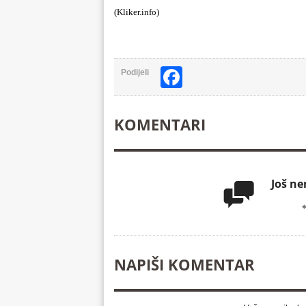
(Kliker.info)
Facebook
Podijeli
KOMENTARI
Još n

NAPIŠI KOMENTAR