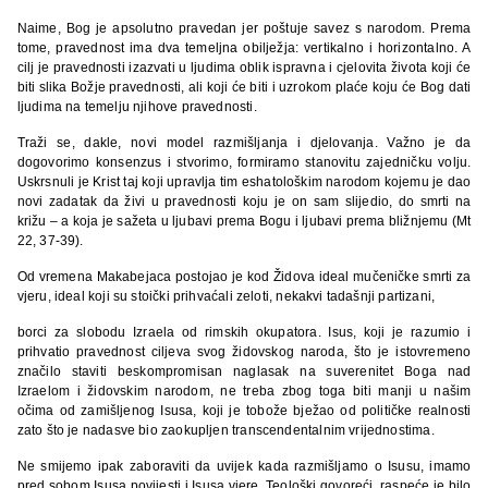
Naime, Bog je apsolutno pravedan jer poštuje savez s narodom. Prema
tome, pravednost ima dva temeljna obilježja: vertikalno i horizontalno. A
cilj je pravednosti izazvati u ljudima oblik ispravna i cjelovita života koji će
biti slika Božje pravednosti, ali koji će biti i uzrokom plaće koju će Bog dati
ljudima na temelju njihove pravednosti.
Traži se, dakle, novi model razmišljanja i djelovanja. Važno je da
dogovorimo konsenzus i stvorimo, formiramo stanovitu zajedničku volju.
Uskrsnuli je Krist taj koji upravlja tim eshatološkim narodom kojemu je dao
novi zadatak da živi u pravednosti koju je on sam slijedio, do smrti na
križu – a koja je sažeta u ljubavi prema Bogu i ljubavi prema bližnjemu (Mt
22, 37-39).
Od vremena Makabejaca postojao je kod Židova ideal mučeničke smrti za
vjeru, ideal koji su stoički prihvaćali zeloti, nekakvi tadašnji partizani,
borci za slobodu Izraela od rimskih okupatora. Isus, koji je razumio i
prihvatio pravednost ciljeva svog židovskog naroda, što je istovremeno
značilo staviti beskompromisan naglasak na suverenitet Boga nad
Izraelom i židovskim narodom, ne treba zbog toga biti manji u našim
očima od zamišljenog Isusa, koji je tobože bježao od političke realnosti
zato što je nadasve bio zaokupljen transcendentalnim vrijednostima.
Ne smijemo ipak zaboraviti da uvijek kada razmišljamo o Isusu, imamo
pred sobom Isusa povijesti i Isusa vjere. Teološki govoreći, raspeće je bilo