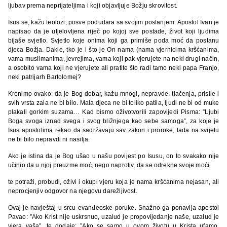
ljubav prema neprijateljima i koji objavljuje Božju skrovitost.
Isus se, kažu teolozi, posve podudara sa svojim poslanjem. Apostol Ivan je
napisao da je utjelovljena riječ po kojoj sve postade, život koji ljudima
bijaše svjetlo. Svjetlo koje onima koji ga primiše poda moć da postanu
djeca Božja. Dakle, tko je i što je On nama (nama vjernicima kršćanima,
vama muslimanima, jevrejima, vama koji pak vjerujete na neki drugi način,
a osobito vama koji ne vjerujete ali pratite što radi tamo neki papa Franjo,
neki patrijarh Bartolomej?
Krenimo ovako: da je Bog dobar, kažu mnogi, nepravde, tlačenja, prisile i
svih vrsta zala ne bi bilo. Mala djeca ne bi toliko patila, ljudi ne bi od muke
plakali gorkim suzama… Kad bismo oživotvorili zapovijedi Pisma: ”Ljubi
Boga svoga iznad svega i svog bližnjega kao sebe samoga”, za koje je
Isus apostolima rekao da sadržavaju sav zakon i proroke, tada na svijetu
ne bi bilo nepravdi ni nasilja.
Ako je istina da je Bog ušao u našu povijest po Isusu, on to svakako nije
učinio da u njoj preuzme moć, nego naprotiv, da se odrekne svoje moći
te potraži, probudi, oživi i okupi vjeru koja je nama kršćanima nejasan, ali
neprocjenjiv odgovor na njegovu darežljivost.
Ovaj je navještaj u srcu evanđeoske poruke. Snažno ga ponavlja apostol
Pavao: ”Ako Krist nije uskrsnuo, uzalud je propovijedanje naše, uzalud je
vjera vaša”, te dodaje: ”Ako se samo u ovom životu u Krista ufamo,