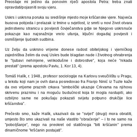
Preostaje mi jedino da ponovim riječi apostola Petra: treba znati
opravdati/pojasniti svoju vjeru.
Uskrs i uskrsna poruka su središnje mjesto moje kršćanske vjere. Najveća
Isusova pobjeda i prelazak iz tmine u svjetlost, iz smrti u novi život otvara
jedinstvenu stranicu u povijesti čovječanstva gdje se Njegovo uskrsnuće
pokazuje kao najsnažnije vrelo ufanja, ključni događaj povijesti i
osmišljenje ljudskih sudbina.
Uz želju da uskrsno vrijeme donese radost obiteljskog i vjerničkog
zajedništva želim da ovaj Uskrs bude blagdan nade i životnog ohrabrenja
te ”ljubavi nehinjene, velikodušne i dobrostive”, koja neće ”nikada
prestati” (prema apostolu Pavlu, 1. Kor 13, 4).
Tomáš Halík, r. 1948., profesor sociologije na Karlovu sveučilištu u Pragu,
u tekstu koji nam je ovih dana posredovao fra Franjo Ninić iz Tuzle kaže
da ovo vrijeme praznih crkava ”simbolički ukazuje Crkvama na njihovu
skrivenu prazninu i na moguću budućnost koja bi mogla nastupiti, ako
ozbiljno same ne pokušaju pokazati svijetu potpuno drukčije lice
kršćanstva”.
Prečesto smo, kaže Halík, ukazivali da se ”svijet” (drugi) mora obratiti,
umjesto što smo ukazivali na naše vlastito ”obraćenje” – i to ne samo na
”poboljšanje”, nego na preokret od statičnoga ”biti kršćanin” prema
dinamičnome ”kršćanin postajati”.