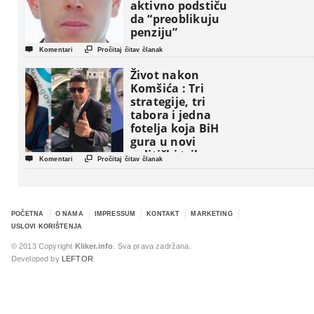
aktivno podstiču
da “preoblikuju
penziju”


Komentari
Pročitaj čitav članak
Život nakon
Komšića : Tri
strategije, tri
tabora i jedna
fotelja koja BiH
gura u novi
politički triler


Komentari
Pročitaj čitav članak
POČETNA
O NAMA
IMPRESSUM
KONTAKT
MARKETING
USLOVI KORIŠTENJA
© 2013 Copyright
Kliker.info
. Sva prava zadržana.
Developed by
LEFTOR