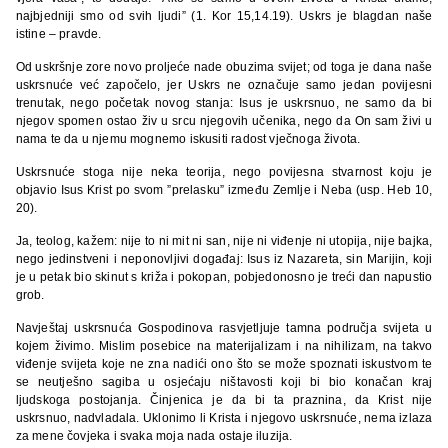
najbjedniji smo od svih ljudi” (1. Kor 15,14.19). Uskrs je blagdan naše
istine – pravde.
Od uskršnje zore novo proljeće nade obuzima svijet; od toga je dana naše
uskrsnuće već započelo, jer Uskrs ne označuje samo jedan povijesni
trenutak, nego početak novog stanja: Isus je uskrsnuo, ne samo da bi
njegov spomen ostao živ u srcu njegovih učenika, nego da On sam živi u
nama te da u njemu mognemo iskusiti radost vječnoga života.
Uskrsnuće stoga nije neka teorija, nego povijesna stvarnost koju je
objavio Isus Krist po svom ”prelasku” između Zemlje i Neba (usp. Heb 10,
20).
Ja, teolog, kažem: nije to ni mit ni san, nije ni viđenje ni utopija, nije bajka,
nego jedinstveni i neponovljivi događaj: Isus iz Nazareta, sin Marijin, koji
je u petak bio skinut s križa i pokopan, pobjedonosno je treći dan napustio
grob.
Navještaj uskrsnuća Gospodinova rasvjetljuje tamna područja svijeta u
kojem živimo. Mislim posebice na materijalizam i na nihilizam, na takvo
viđenje svijeta koje ne zna nadići ono što se može spoznati iskustvom te
se neutješno sagiba u osjećaju ništavosti koji bi bio konačan kraj
ljudskoga postojanja. Činjenica je da bi ta praznina, da Krist nije
uskrsnuo, nadvladala. Uklonimo li Krista i njegovo uskrsnuće, nema izlaza
za mene čovjeka i svaka moja nada ostaje iluzija.