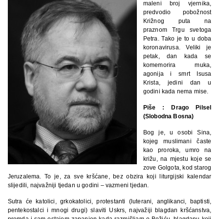
maleni broj vjernika,
predvodio pobožnost
Križnog puta na
praznom Trgu svetoga
Petra. Tako je to u doba
koronavirusa. Veliki je
petak, dan kada se
komemorira muka,
agonija i smrt Isusa
Krista, jedini dan u
godini kada nema mise.
Piše : Drago Pilsel
(Slobodna Bosna)
Bog je, u osobi Sina,
kojeg muslimani časte
kao proroka, umro na
križu, na mjestu koje se
zove Golgota, kod starog
Jeruzalema. To je, za sve kršćane, bez obzira koji liturgijski kalendar
slijedili, najvažniji tjedan u godini – vazmeni tjedan.
Sutra će katolici, grkokatolici, protestanti (luterani, anglikanci, baptisti,
pentekostalci i mnogi drugi) slaviti Uskrs, najvažiji blagdan kršćanstva,
premda i sam ostajem zapanjen kada razmišljam o Božiću, blagdanu koji