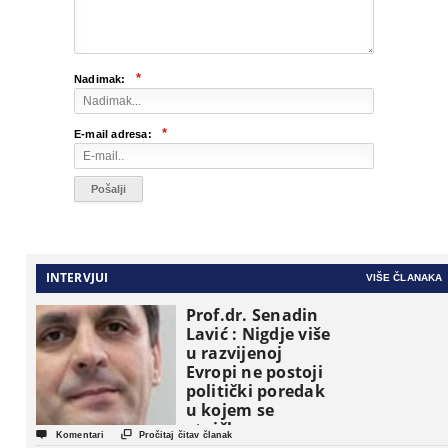
*
Nadimak:
*
E-mail adresa:
INTERVJUI
VIŠE ČLANAKA
Prof.dr. Senadin
Lavić : Nigdje više
u razvijenoj
Evropi ne postoji
politički poredak
u kojem se
etničke grupe


Komentari
Pročitaj čitav članak