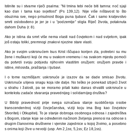
Istinite su i stvarne riječi psalma: ”Ni tmina tebi neće biti tamna: noć sjaji
kao dan i tama kao svjetlost” (Ps 139,12). Nije više ništavost to što
obuzima sve, nego prisutnost Boga puna ljubavi. Čak i samo kraljevstvo
smrti oslobođeno je jer je i u ”podzemlje” stigla Riječ života, potaknuta
dahom Duha (r. 8).
Ako je istina da smrt više nema vlasti nad čovjekom i nad svijetom, ipak
još ostaju toliki, premnogi znakovi njezine stare vlasti.
Ako je svojim uskrsnućem Isus Krist iščupao korijen zla, potrebni su mu
žene i muškarci koji će mu u svakom vremenu i na svakom mjestu pomoći
da potvrdi svoju pobjedu njihovim vlastitim oružjem: oružjem pravde i
istine, milosrđa, praštanja i ljubavi.
I o tome razmišljam: uskrsnuće je izazov da se dade smisao životu.
Uskrsnuće ulijeva snagu koja ide dalje. No teško je ponekad izbjeći život
u strahu i žalosti, pa se moramo pitati kako danas shvatiti uskrsnuće u
kontekstu zadaće stvaranja pravednijeg i solidarnijeg društva?
U Bibliji pravednost prije svega označava stanje suobličenja osobe
transcendentnoj viziji čovječanstva, viziji koju ima Bog kao čovjekov
Stvoritelj i Otkupitelj. To je stanje dobroga osobnoga odnosa i zajedništva
s Bogom, stanje koje se određenim načinom življenja prenosi na odnose s
drugim članovima društvene i vjerske zajednice u kojoj živimo, a posebno
s onima koji žive u nevolji (usp. Am 2,1ss; 5,1ss; Ez 18,1ss).