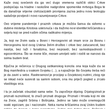
Kaže ovaj svećenik da ga već dugo vremena različiti oblici Crkve
podsjećaju na hladne i raskošne nadgrobne spomenike mrtvoga Boga te
da današnje vrijeme civilizacijskih promjena zaziva jednu novu teologiju
sadašnje povijesti i novo razumijevanje Crkve.
Ovo vrijeme pandemije I praznih crkava je možda šansa da siđemo u
dubine misterija Kristova uskrsnuća i da tražimo novi identitet kršćanstva u
svijetu koji se pred našim očima radikalno mijenja.
Ja, koji ne živim sada u Bosni i Hercegovini ali imam srce za Bosnu i
Hercegovinu kod ovog Uskrsa želim društvo i crkve bez zatucanosti, bez
nasilja, bez laži i fanatizma, bez nepravdi, bez samodopadnosti i
egocentrizma. Što se mene tiče, moram umrijeti sebi i roditi se nanovo da
svima budem brat.
Ključna je rečenica iz Drugog vatikanskog koncila ona koja kaže da se
Bog manifestira u svakom čovjeku (…), a najvažnije što čovjeku treba reći
je da zaviri u sebe. Rastresenost je procijep u čovjekovoj nutrini, zbog nje
se nikad neće susresti sa samim sobom, ona mu priječi pogled u zrcalo
vlastitoga srca.
I tu je začetak: obuzdati sama sebe. Tu započinje dijalog. Dijalogizirati je
priznati raznolikost, to znači priznati drugoga. Priznati i Hrvata koji mi ide
na živce, zagrliti Srbina i Bošnjaka. Jedino se tako može onemogućiti
svaki egoizam, pa i nacionalni. Neka nama kršćanima ovaj Uskrs budem