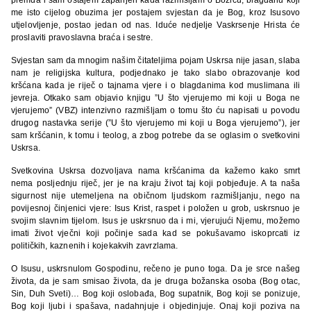
me isto cijelog obuzima jer postajem svjestan da je Bog, kroz Isusovo
utjelovljenje, postao jedan od nas. Iduće nedjelje Vaskrsenje Hrista će
proslaviti pravoslavna braća i sestre.
Svjestan sam da mnogim našim čitateljima pojam Uskrsa nije jasan, slaba
nam je religijska kultura, podjednako je tako slabo obrazovanje kod
kršćana kada je riječ o tajnama vjere i o blagdanima kod muslimana ili
jevreja. Otkako sam objavio knjigu ”U što vjerujemo mi koji u Boga ne
vjerujemo” (VBZ) intenzivno razmišljam o tomu što ću napisati u povodu
drugog nastavka serije (”U što vjerujemo mi koji u Boga vjerujemo”), jer
sam kršćanin, k tomu i teolog, a zbog potrebe da se oglasim o svetkovini
Uskrsa.
Svetkovina Uskrsa dozvoljava nama kršćanima da kažemo kako smrt
nema posljednju riječ, jer je na kraju život taj koji pobjeđuje. A ta naša
sigurnost nije utemeljena na običnom ljudskom razmišljanju, nego na
povijesnoj činjenici vjere: Isus Krist, raspet i položen u grob, uskrsnuo je
svojim slavnim tijelom. Isus je uskrsnuo da i mi, vjerujući Njemu, možemo
imati život vječni koji počinje sada kad se pokušavamo iskoprcati iz
političkih, kaznenih i kojekakvih zavrzlama.
O Isusu, uskrsnulom Gospodinu, rečeno je puno toga. Da je srce našeg
života, da je sam smisao života, da je druga božanska osoba (Bog otac,
Sin, Duh Sveti)… Bog koji oslobađa, Bog supatnik, Bog koji se ponizuje,
Bog koji ljubi i spašava, nadahnjuje i objedinjuje. Onaj koji poziva na