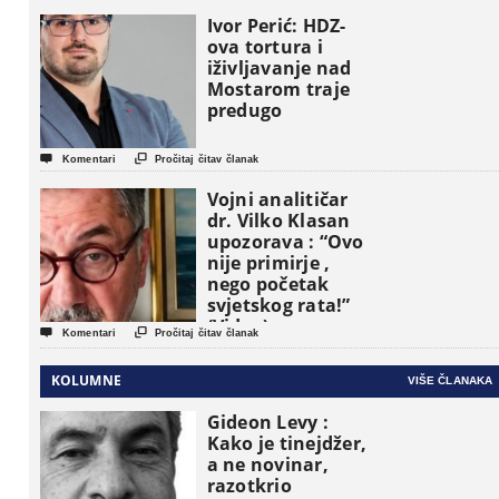
pojavljuju kao
osnovne
Ivor Perić: HDZ-
političke jedinice
ova tortura i
iživljavanje nad
Mostarom traje
predugo


Komentari
Pročitaj čitav članak
Vojni analitičar
dr. Vilko Klasan
upozorava : “Ovo
nije primirje ,
nego početak
svjetskog rata!”
(Video)


Komentari
Pročitaj čitav članak
KOLUMNE
VIŠE ČLANAKA
Gideon Levy :
Kako je tinejdžer,
a ne novinar,
razotkrio