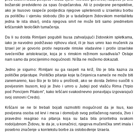
božanski predviđeno za spas čovječanstva. Ali iz povijesne perspektive,
ako je Isusovo raspeće posljedica njegove upletenosti u izraelsku borbu
za političku i vjersku slobodu (što je u tadašnjem židovskom mentalitetu
jedna te ista stvar), onda njegova smrt ne može biti samo predmetom
kršćanskih teoloških tumačenja.
Da li su doista Rimljani pogubili Isusa zahvaljujući židovskim spletkama,
iako je navodno podržavao njihovu vlast, ili je Isus umro kao mučenik za
Izrael jer je govorio protiv nepravde rimske vladavine i protiv izraelske
svećeničke aristokracije, koja je s rimskim režimom surađivala? Ostaje
nam samo da procijenimo mogućnosti. Ništa ne možemo dokazati.
Jedno je sigurno: Rimljani su ga raspeli na križ, što je bila kazna za
političke prijestupe. Političko pitanje koje ta činjenica nameće ne može biti
zanemareno, kao što je to bilo u prošlosti, ako se doista želimo suočiti s
povijesnim Isusom, koji je živio i umro u Judeji pod vlašću Rima (”trpio
pod Poncijem Pilatom”, kako kršćani svakodnevno ponavljaju izgovarajući
svoj osnovni Credo).
Kršćani se ne bi trebali bojati razmotriti mogućnost da je Isus, kao
povijesna osoba od krvi i mesa i domoljub svog potlačenog naroda, živo i
pravedno reagirao na pitanja koja su tada bila prioritetna svakom
rodoljubnom Židovu, te da je, u konačnici, njegova mučenička smrt imala i
posebno značenje u kontekstu borbe za oslobođenje Izraela.