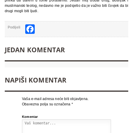
prilika da barem u tome porastemo. Jedan moj dobar drug, Bošnjak i
muslimanski teolog, nedavno me je podsjetio da je važno biti čovjek da bi
drugi mogli biti ljudi.
Facebook
Podijeli
JEDAN KOMENTAR
NAPIŠI KOMENTAR
Vaša e-mail adresa neće biti objavljena.
Obavezna polja su označena
*
Komentar