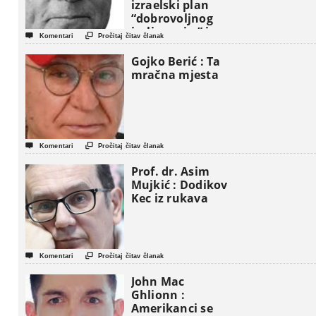
izraelski plan
“dobrovoljnog
iseljavanja ” iz


Komentari
Pročitaj čitav članak
Gaze
Gojko Berić : Ta
mračna mjesta


Komentari
Pročitaj čitav članak
Prof. dr. Asim
Mujkić : Dodikov
Kec iz rukava


Komentari
Pročitaj čitav članak
John Mac
Ghlionn :
Amerikanci se