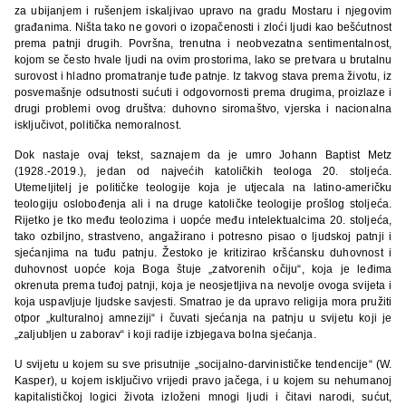
za ubijanjem i rušenjem iskaljivao upravo na gradu Mostaru i njegovim
građanima. Ništa tako ne govori o izopačenosti i zloći ljudi kao bešćutnost
prema patnji drugih. Površna, trenutna i neobvezatna sentimentalnost,
kojom se često hvale ljudi na ovim prostorima, lako se pretvara u brutalnu
surovost i hladno promatranje tuđe patnje. Iz takvog stava prema životu, iz
posvemašnje odsutnosti sućuti i odgovornosti prema drugima, proizlaze i
drugi problemi ovog društva: duhovno siromaštvo, vjerska i nacionalna
isključivot, politička nemoralnost.
Dok nastaje ovaj tekst, saznajem da je umro Johann Baptist Metz
(1928.-2019.), jedan od najvećih katoličkih teologa 20. stoljeća.
Utemeljitelj je političke teologije koja je utjecala na latino-američku
teologiju oslobođenja ali i na druge katoličke teologije prošlog stoljeća.
Rijetko je tko među teolozima i uopće među intelektualcima 20. stoljeća,
tako ozbiljno, strastveno, angažirano i potresno pisao o ljudskoj patnji i
sjećanjima na tuđu patnju. Žestoko je kritizirao kršćansku duhovnost i
duhovnost uopće koja Boga štuje „zatvorenih očiju“, koja je leđima
okrenuta prema tuđoj patnji, koja je neosjetljiva na nevolje ovoga svijeta i
koja uspavljuje ljudske savjesti. Smatrao je da upravo religija mora pružiti
otpor „kulturalnoj amneziji“ i čuvati sjećanja na patnju u svijetu koji je
„zaljubljen u zaborav“ i koji radije izbjegava bolna sjećanja.
U svijetu u kojem su sve prisutnije „socijalno-darvinističke tendencije“ (W.
Kasper), u kojem isključivo vrijedi pravo jačega, i u kojem su nehumanoj
kapitalističkoj logici života izloženi mnogi ljudi i čitavi narodi, sućut,