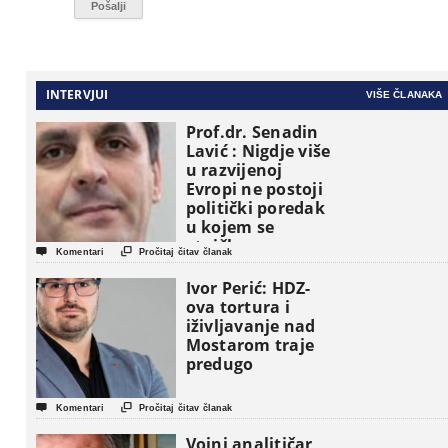
INTERVJUI
VIŠE ČLANAKA
Prof.dr. Senadin
Lavić : Nigdje više
u razvijenoj
Evropi ne postoji
politički poredak
u kojem se
etničke grupe


Komentari
Pročitaj čitav članak
pojavljuju kao
osnovne
Ivor Perić: HDZ-
političke jedinice
ova tortura i
iživljavanje nad
Mostarom traje
predugo


Komentari
Pročitaj čitav članak
Vojni analitičar