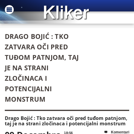
DRAGO BOJIĆ : TKO
ZATVARA OČI PRED
TUĐOM PATNJOM, TAJ
JE NA STRANI
ZLOČINACA I
POTENCIJALNI
MONSTRUM
Drago Bojić : Tko zatvara oči pred tuđom patnjom,
taj je na strani zločinaca i potencijalni monstrum
Komentari

18:56