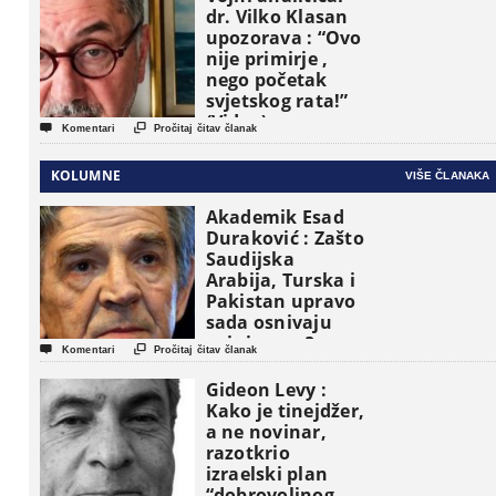
dr. Vilko Klasan
upozorava : “Ovo
nije primirje ,
nego početak
svjetskog rata!”
(Video)


Komentari
Pročitaj čitav članak
KOLUMNE
VIŠE ČLANAKA
Akademik Esad
Duraković : Zašto
Saudijska
Arabija, Turska i
Pakistan upravo
sada osnivaju
vojni savez?


Komentari
Pročitaj čitav članak
Gideon Levy :
Kako je tinejdžer,
a ne novinar,
razotkrio
izraelski plan
“dobrovoljnog