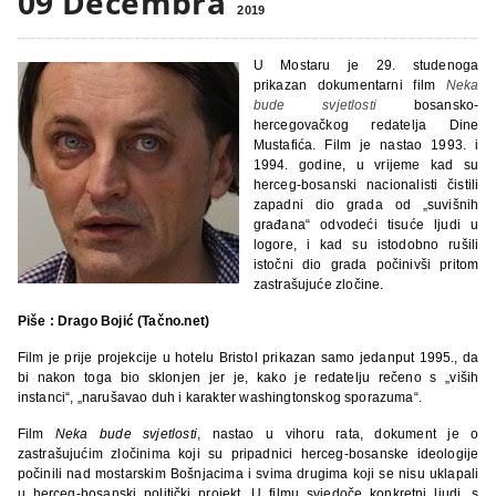
09 Decembra
2019
U Mostaru je 29. studenoga
prikazan dokumentarni film
Neka
bude svjetlosti
bosansko-
hercegovačkog redatelja Dine
Mustafića. Film je nastao 1993. i
1994. godine, u vrijeme kad su
herceg-bosanski nacionalisti čistili
zapadni dio grada od „suvišnih
građana“ odvodeći tisuće ljudi u
logore, i kad su istodobno rušili
istočni dio grada počinivši pritom
zastrašujuće zločine.
Piše : Drago Bojić (Tačno.net)
Film je prije projekcije u hotelu Bristol prikazan samo jedanput 1995., da
bi nakon toga bio sklonjen jer je, kako je redatelju rečeno s „viših
instanci“, „narušavao duh i karakter washingtonskog sporazuma“.
Film
Neka bude svjetlosti
, nastao u vihoru rata, dokument je o
zastrašujućim zločinima koji su pripadnici herceg-bosanske ideologije
počinili nad mostarskim Bošnjacima i svima drugima koji se nisu uklapali
u herceg-bosanski politički projekt. U filmu svjedoče konkretni ljudi, s