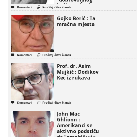
iseljavanja ” iz


Komentari
Pročitaj čitav članak
Gaze
Gojko Berić : Ta
mračna mjesta


Komentari
Pročitaj čitav članak
Prof. dr. Asim
Mujkić : Dodikov
Kec iz rukava


Komentari
Pročitaj čitav članak
John Mac
Ghlionn :
Amerikanci se
aktivno podstiču