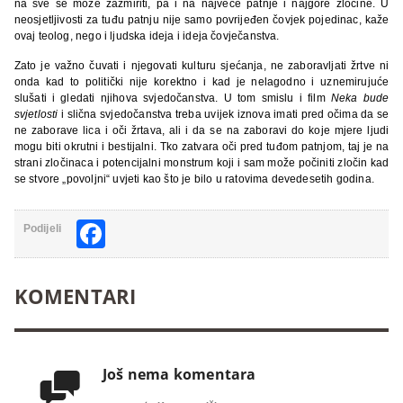
na sve se može zažmiriti, pa i na najveće patnje i najgore zločine. U
neosjetljivosti za tuđu patnju nije samo povrijeđen čovjek pojedinac, kaže
ovaj teolog, nego i ljudska ideja i ideja čovječanstva.
Zato je važno čuvati i njegovati kulturu sjećanja, ne zaboravljati žrtve ni
onda kad to politički nije korektno i kad je nelagodno i uznemirujuće
slušati i gledati njihova svjedočanstva. U tom smislu i film
Neka bude
svjetlosti
i slična svjedočanstva treba uvijek iznova imati pred očima da se
ne zaborave lica i oči žrtava, ali i da se na zaboravi do koje mjere ljudi
mogu biti okrutni i bestijalni. Tko zatvara oči pred tuđom patnjom, taj je na
strani zločinaca i potencijalni monstrum koji i sam može počiniti zločin kad
se stvore „povoljni“ uvjeti kao što je bilo u ratovima devedesetih godina.
Facebook
Podijeli
KOMENTARI
Još nema komentara
