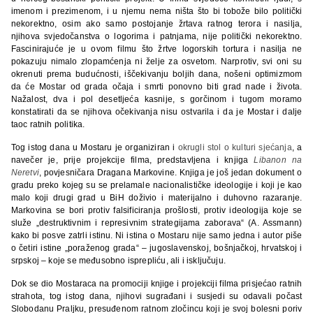
imenom i prezimenom, i u njemu nema ništa što bi tobože bilo politički
nekorektno, osim ako samo postojanje žrtava ratnog terora i nasilja,
njihova svjedočanstva o logorima i patnjama, nije politički nekorektno.
Fascinirajuće je u ovom filmu što žrtve logorskih tortura i nasilja ne
pokazuju nimalo zlopamćenja ni želje za osvetom. Narprotiv, svi oni su
okrenuti prema budućnosti, iščekivanju boljih dana, nošeni optimizmom
da će Mostar od grada očaja i smrti ponovno biti grad nade i života.
Nažalost, dva i pol desetljeća kasnije, s gorčinom i tugom moramo
konstatirati da se njihova očekivanja nisu ostvarila i da je Mostar i dalje
taoc ratnih politika.
Tog istog dana u Mostaru je organiziran i
okrugli stol o kulturi sjećanja
, a
navečer je, prije projekcije filma, predstavljena i knjiga
Libanon na
Neretvi
, povjesničara Dragana Markovine. Knjiga je još jedan dokument o
gradu preko kojeg su se prelamale nacionalističke ideologije i koji je kao
malo koji drugi grad u BiH doživio i materijalno i duhovno razaranje.
Markovina se bori protiv falsificiranja prošlosti, protiv ideologija koje se
služe „destruktivnim i represivnim strategijama zaborava“ (A. Assmann)
kako bi posve zatrli istinu. Ni istina o Mostaru nije samo jedna i autor piše
o četiri istine „poraženog grada“ – jugoslavenskoj, bošnjačkoj, hrvatskoj i
srpskoj – koje se međusobno isprepliću, ali i isključuju.
Dok se dio Mostaraca na promociji knjige i projekciji filma prisjećao ratnih
strahota, tog istog dana, njihovi sugrađani i susjedi su odavali počast
Slobodanu Praljku, presuđenom ratnom zločincu koji je svoj bolesni poriv