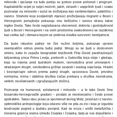
milosrđe i sjećanje na tuđu patnju su gotovo posve potisnuti i prognani.
Kapitalistički svijet je svijet moćnih, jakih, zdravih i uspješnih ljudi i svako
pozivanje na milosrđe i sućut se doživljava kao sentimentalno, patetično i
naivno. Strahote koje posljednjih mjeseci proživljavaju migranti u Bosni i
Hercegovini ponajbolje pokazuju onu bešćutnu i surovu stranu takve
logike života. Tako često naglašavana otvorenost, dobrota i gostoljubivost
ljudi u Bosni i Hercegovini i na ovim prostorima svakodnevno se razotkriva
kao velika laž i obmana kojom se prekriva vlastita surovost i bestijalnost.
Da ljude iskustvo patnje ne čini nužno boljima, pokazuje upravo
neempatični odnos prema tuđoj patnji. Mnogi su se ljudi u doslovnom
smislu, kako to zapaža beogradski književnik Filip David parafrazirajući
talijanskog pisca Prima Levija, pretvorili u čudovišta koja stoje i gledaju,
koja su nijema pred ljudskom mukom, ravnodušna pred umiranjem i
stradanjem drugih, oslobođena grižnje savjesti i svakog osjećanja. Hladni
i bezosjećajni odnos prema patnji drugih, upozorava David, prividno
normalna, mirna i stabilna društva začas pretvara u društva monstruma,
velikih, neočekivanih i zgražavajućih zločina.
Pozivanje na humanost, solidarnost i milosrđe – a to tako često čine
bosansko-hercegovački građani – postalo je neobvezatno i često posve
apstraktno. Takav stav, pisao je spomenuti teolog Metz, proizlazi iz naivno-
optimističke antropologije koja odavno više ne pita za zlo i koja je izgubila
teodicejski pogled u ljudsku povijest. Kad se sroza i uništi metafizička i
moralna granica srama između čovjeka i čovjeka, tada je sve dopušteno i