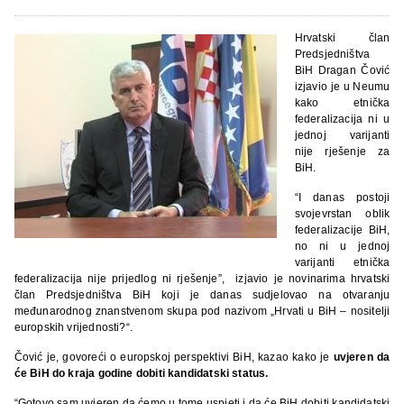
Hrvatski član
Predsjedništva
BiH Dragan Čović
izjavio je u Neumu
kako etnička
federalizacija ni u
jednoj varijanti
nije rješenje za
BiH.
“I danas postoji
svojevrstan oblik
federalizacije BiH,
no ni u jednoj
varijanti etnička
federalizacija nije prijedlog ni rješenje”, izjavio je novinarima hrvatski
član Predsjedništva BiH koji je danas sudjelovao na otvaranju
međunarodnog znanstvenom skupa pod nazivom „Hrvati u BiH – nositelji
europskih vrijednosti?“.
Čović je, govoreći o europskoj perspektivi
BiH, kazao kako je
uvjeren da
će BiH do kraja godine dobiti kandidatski status.
“Gotovo sam uvjeren da ćemo u tome uspjeti i da će BiH dobiti kandidatski