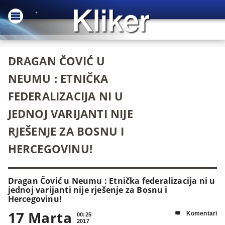
DRAGAN ČOVIĆ U
NEUMU : ETNIČKA
FEDERALIZACIJA NI U
JEDNOJ VARIJANTI NIJE
RJEŠENJE ZA BOSNU I
HERCEGOVINU!
Dragan Čović u Neumu : Etnička federalizacija ni u
jednoj varijanti nije rješenje za Bosnu i
Hercegovinu!
17 Marta
Komentari

00:25
2017