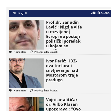
INTERVJUI
VIŠE ČLANAKA
Prof.dr. Senadin
Lavić : Nigdje više
u razvijenoj
Evropi ne postoji
politički poredak
u kojem se
etničke grupe


Komentari
Pročitaj čitav članak
pojavljuju kao
osnovne
Ivor Perić: HDZ-
političke jedinice
ova tortura i
iživljavanje nad
Mostarom traje
predugo


Komentari
Pročitaj čitav članak
Vojni analitičar
dr. Vilko Klasan
upozorava : “Ovo