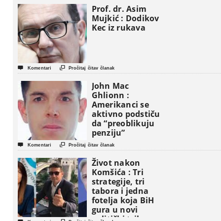
Prof. dr. Asim
Mujkić : Dodikov
Kec iz rukava


Komentari
Pročitaj čitav članak
John Mac
Ghlionn :
Amerikanci se
aktivno podstiču
da “preoblikuju
penziju”


Komentari
Pročitaj čitav članak
Život nakon
Komšića : Tri
strategije, tri
tabora i jedna
fotelja koja BiH
gura u novi
politički triler