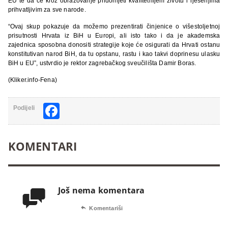
EU te da će kroz
obrazovanje pridonijeti kvalitetnijem životu i rješenjima
prihvatljivim za sve narode.
“Ovaj skup pokazuje da možemo prezentirati činjenice o višestoljetnoj
prisutnosti Hrvata iz BiH u Europi, ali isto tako i da je akademska
zajednica sposobna donositi strategije koje će osigurati da Hrvati ostanu
konstitutivan narod BiH, da tu opstanu, rastu i kao takvi doprinesu ulasku
BiH u EU”, ustvrdio je rektor zagrebačkog sveučilišta Damir Boras.
(Kliker.info-Fena)
Facebook
Podijeli
KOMENTARI
Još nema komentara


Komentariši