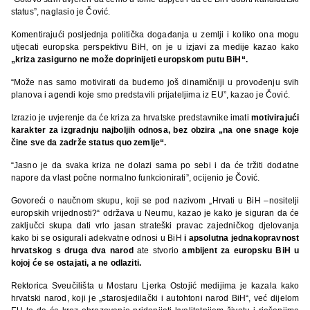
status”, naglasio je Čović.
Komentirajući posljednja politička događanja u zemlji i koliko ona mogu
utjecati europska perspektivu BiH, on je u izjavi za medije kazao kako
„kriza zasigurno ne može doprinijeti europskom putu BiH“.
“Može nas samo motivirati da budemo još dinamičniji u provođenju svih
planova i agendi koje smo predstavili prijateljima iz EU”, kazao je Čović.
Izrazio je uvjerenje da će kriza za hrvatske predstavnike imati
motivirajući
karakter za izgradnju najboljih odnosa, bez obzira „na one snage koje
čine sve da zadrže status quo zemlje“.
“Jasno je da svaka kriza ne dolazi sama po sebi i da će tržiti dodatne
napore da vlast počne normalno funkcionirati”, ocijenio je Čović.
Govoreći o naučnom skupu, koji se pod nazivom „Hrvati u
BiH –nositelji
europskih vrijednosti?“ održava u Neumu, kazao je kako je siguran da će
zaključci skupa dati vrlo jasan strateški pravac zajedničkog djelovanja
kako bi se osigurali adekvatne odnosi u BiH
i apsolutna jednakopravnost
hrvatskog s druga dva narod
ate stvorio
ambijent za europsku BiH u
kojoj će se ostajati, a ne odlaziti.
Rektorica Sveučilišta u Mostaru Ljerka Ostojić medijima je kazala kako
hrvatski narod, koji je „starosjedilački i autohtoni narod BiH“, već dijelom