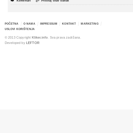


Komentari
Pročitaj čitav članak
POČETNA
O NAMA
IMPRESSUM
KONTAKT
MARKETING
USLOVI KORIŠTENJA
© 2013 Copyright
Kliker.info
. Sva prava zadržana.
Developed by
LEFTOR