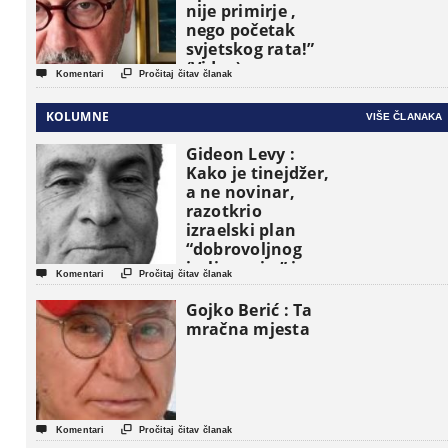
nije primirje ,
nego početak
svjetskog rata!”
(Video)


Komentari
Pročitaj čitav članak
KOLUMNE
VIŠE ČLANAKA
Gideon Levy :
Kako je tinejdžer,
a ne novinar,
razotkrio
izraelski plan
“dobrovoljnog
iseljavanja ” iz


Komentari
Pročitaj čitav članak
Gaze
Gojko Berić : Ta
mračna mjesta


Komentari
Pročitaj čitav članak