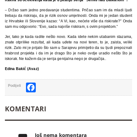
– Držao sam jedno predavanje studentima. Pričao sam im da mladi ljudi
trebaju da riskiraju, da je rizik osnov umjetnosti. Onda mi je jedan student
iz Hrvatske ili Slovenije kazao: “A Vi, kao, nećete više da riskirate?” Onda
sam mu odgovorio: “Evo, sada najviše riskiram, s ovim projektom.”
Jer, tako je kada radite nešto novo. Kada idete nekim utabanim stazama,
znate otprilike rezultat, ali kada uđete na novi teren, to je, zaista, veliki
rizik. Zato mi je prijalo što sam u Sarajevu primijetio da su ljudi prepoznali
hrabrost projekta i da im je drago što je neko ovdje uradio nešto što je
iskorak. Ne kažem da je serija genijalna nego je drugačija..
Edina Bakić (Avaz)
Facebook
Podijeli
KOMENTARI
Još nema komentara