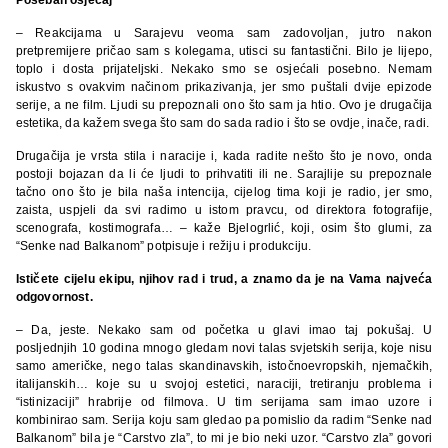
– Reakcijama u Sarajevu veoma sam zadovoljan, jutro nakon
pretpremijere pričao sam s kolegama, utisci su fantastični. Bilo je lijepo,
toplo i dosta prijateljski. Nekako smo se osjećali posebno. Nemam
iskustvo s ovakvim načinom prikazivanja, jer smo puštali dvije epizode
serije, a ne film. Ljudi su prepoznali ono što sam ja htio. Ovo je drugačija
estetika, da kažem svega što sam do sada radio i što se ovdje, inače, radi.
Drugačija je vrsta stila i naracije i, kada radite nešto što je novo, onda
postoji bojazan da li će ljudi to prihvatiti ili ne. Sarajlije su prepoznale
tačno ono što je bila naša intencija, cijelog tima koji je radio, jer smo,
zaista, uspjeli da svi radimo u istom pravcu, od direktora fotografije,
scenografa, kostimografa… – kaže Bjelogrlić, koji, osim što glumi, za
“Senke nad Balkanom” potpisuje i režiju i produkciju.
Ističete cijelu ekipu, njihov rad i trud, a znamo da je na Vama najveća
odgovornost.
– Da, jeste. Nekako sam od početka u glavi imao taj pokušaj. U
posljednjih 10 godina mnogo gledam novi talas svjetskih serija, koje nisu
samo američke, nego talas skandinavskih, istočnoevropskih, njemačkih,
italijanskih… koje su u svojoj estetici, naraciji, tretiranju problema i
“istinizaciji” hrabrije od filmova. U tim serijama sam imao uzore i
kombinirao sam. Serija koju sam gledao pa pomislio da radim “Senke nad
Balkanom” bila je “Carstvo zla”, to mi je bio neki uzor. “Carstvo zla” govori