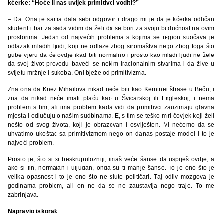
kćerke: “Hoće li nas uvijek primitivci voditi?”
– Da. Ona je sama dala sebi odgovor i drago mi je da je kćerka odličan
student i bar za sada vidim da želi da se bori za svoju budućnost na ovim
prostorima. Jedan od najvećih problema s kojima se region suočava je
odlazak mladih ljudi, koji ne odlaze zbog siromaštva nego zbog toga što
gube vjeru da će ovdje ikad biti normalno i prosto kao mladi ljudi ne žele
da svoj život provedu baveći se nekim iracionalnim stvarima i da žive u
svijetu mržnje i sukoba. Oni bježe od primitivizma.
Zna ona da Knez Mihailova nikad neće biti kao Kerntner štrase u Beču, i
zna da nikad neće imati plaću kao u Švicarskoj ili Engleskoj, i nema
problem s tim, ali ima problem kada vidi da primitivci zauzimaju glavna
mjesta i odlučuju o našim sudbinama. E, s tim se teško miri čovjek koji želi
nešto od svog života, koji je obrazovan i osviješten. Mi nećemo da se
uhvatimo ukoštac sa primitivizmom nego on danas postaje model i to je
najveći problem.
Prosto je, što si si beskrupulozniji, imaš veće šanse da uspiješ ovdje, a
ako si fin, normalan i uljudan, onda su ti manje šanse. To je ono što je
velika opasnost i to je ono što ne slute političari. Taj odliv mozgova je
godinama problem, ali on ne da se ne zaustavlja nego traje. To me
zabrinjava.
Napravio iskorak