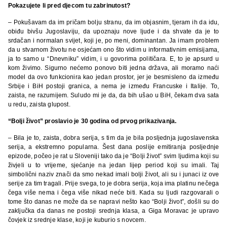
Pokazujete li pred djecom tu zabrinutost?
– Pokušavam da im pričam bolju stranu, da im objasnim, tjeram ih da idu,
obiđu bivšu Jugoslaviju, da upoznaju nove ljude i da shvate da je to
srdačan i normalan svijet, koji je, po meni, dominantan. Ja imam problem
da u stvarnom životu ne osjećam ono što vidim u informativnim emisijama,
ja to samo u “Dnevniku” vidim, i u govorima političara. E, to je apsurd u
kom živimo. Sigurno nećemo ponovo biti jedna država, ali moramo naći
model da ovo funkcionira kao jedan prostor, jer je besmisleno da između
Srbije i BiH postoji granica, a nema je između Francuske i Italije. To,
zaista, ne razumijem. Suludo mi je da, da bih ušao u BiH, čekam dva sata
u redu, zaista glupost.
“Bolji život” proslavio je 30 godina od prvog prikazivanja.
– Bila je to, zaista, dobra serija, s tim da je bila posljednja jugoslavenska
serija, a ekstremno popularna. Šest dana poslije emitiranja posljednje
epizode, počeo je rat u Sloveniji tako da je “Bolji život” svim ljudima koji su
živjeli u to vrijeme, sjećanje na jedan lijep period koji su imali. Taj
simbolični naziv znači da smo nekad imali bolji život, ali su i junaci iz ove
serije za tim tragali. Prije svega, to je dobra serija, koja ima platinu nečega
čega više nema i čega više nikad neće biti. Kada su ljudi razgovarali o
tome što danas ne može da se napravi nešto kao “Bolji život”, došli su do
zaključka da danas ne postoji srednja klasa, a Giga Moravac je upravo
čovjek iz srednje klase, koji je kuburio s novcem.