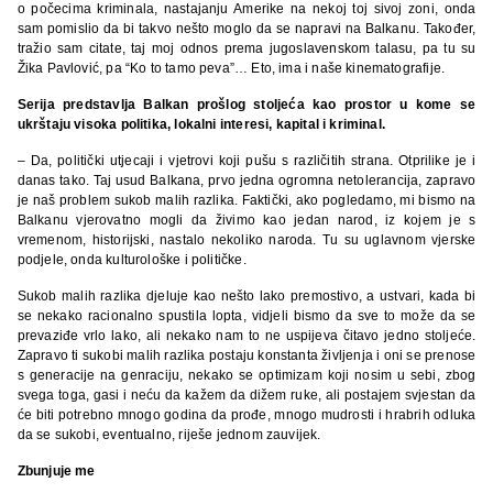
o počecima kriminala, nastajanju Amerike na nekoj toj sivoj zoni, onda
sam pomislio da bi takvo nešto moglo da se napravi na Balkanu. Također,
tražio sam citate, taj moj odnos prema jugoslavenskom talasu, pa tu su
Žika Pavlović, pa “Ko to tamo peva”… Eto, ima i naše kinematografije.
Serija predstavlja Balkan prošlog stoljeća kao prostor u kome se
ukrštaju visoka politika, lokalni interesi, kapital i kriminal.
– Da, politički utjecaji i vjetrovi koji pušu s različitih strana. Otprilike je i
danas tako. Taj usud Balkana, prvo jedna ogromna netolerancija, zapravo
je naš problem sukob malih razlika. Faktički, ako pogledamo, mi bismo na
Balkanu vjerovatno mogli da živimo kao jedan narod, iz kojem je s
vremenom, historijski, nastalo nekoliko naroda. Tu su uglavnom vjerske
podjele, onda kulturološke i političke.
Sukob malih razlika djeluje kao nešto lako premostivo, a ustvari, kada bi
se nekako racionalno spustila lopta, vidjeli bismo da sve to može da se
prevaziđe vrlo lako, ali nekako nam to ne uspijeva čitavo jedno stoljeće.
Zapravo ti sukobi malih razlika postaju konstanta življenja i oni se prenose
s generacije na genraciju, nekako se optimizam koji nosim u sebi, zbog
svega toga, gasi i neću da kažem da dižem ruke, ali postajem svjestan da
će biti potrebno mnogo godina da prođe, mnogo mudrosti i hrabrih odluka
da se sukobi, eventualno, riješe jednom zauvijek.
Zbunjuje me