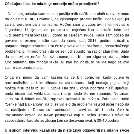
Očekujete li da će mlađe generacije nešto promijeniti?
– Ne znam, nekako sam odmah poslije ovih naših nesretnih ratova krenuo
da dolazim u BiH, Hrvatsku, na cjelokupan prostor bivše Jugoslavije, jer
zaista vjerujem da smo jedno. Rođen sam u Jugoslaviji i umrijet ću u
Jugoslaviji. U cijelom tom prostoru se osjećam kao kod kuće, tako se i
ljudi prema meni ponašaju i dobro se osjećam svuda. Kada sam počeo da
govorim o ovome, mislio sam da ćemo sad, 2017. godine, pričati o
potpuno drugim stvarima i da će to povezivanje, praštanje, prevazilaženje
problema ići mnogo brže i da će se ljudi spustiti na racionalan nivo. Sada
da ponavljam nešto što svi znamo, da bi nam sigurno, da zajedno
funcioniramo, bilo mnogo lakše, ali kao što vidite, to ne ide nego se ovo
stanje čak produbljuje.
Onda ne mogu da vam kažem da će biti bolje, jer kada čujem te
nacionalističke poklike klinaca na utakmicama, koji nemaju pojma, koji
možda nisu izašli iz BiH ili Srbije i ne znaju kome pogrdne riječi upućuju,
onda nisam baš veliki optimista i to je nešto što me zbunjuje. Ne znam
kada su ti klinci naučili, zapravo prihvatili tu mržnju. Zato sam radio
“Senke nad Balkanom”, da bi se vidjelo da problemi nisu od jučer nego da
su naslijeđeni. Danas su iracionalni, a takvi su bili i onda. Sve to
iracionalno dovodi do nekih postupaka koji su teško izbrisivi i teško se
zaboravljaju, kao što su zločini koji se dešavaju svakih 30-40 godina.
U jednom intervjuu kazali ste da niste znali odgovoriti na pitanje svoje