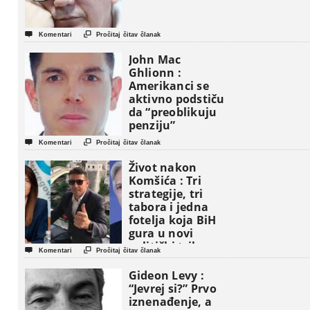


Komentari
Pročitaj čitav članak
John Mac
Ghlionn :
Amerikanci se
aktivno podstiču
da “preoblikuju
penziju”


Komentari
Pročitaj čitav članak
Život nakon
Komšića : Tri
strategije, tri
tabora i jedna
fotelja koja BiH
gura u novi
politički triler


Komentari
Pročitaj čitav članak
Gideon Levy :
“Jevrej si?” Prvo
iznenađenje, a