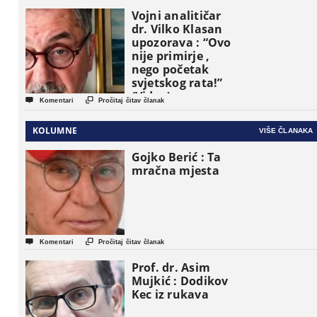
Vojni analitičar
dr. Vilko Klasan
upozorava : “Ovo
nije primirje ,
nego početak
svjetskog rata!”
(Video)


Komentari
Pročitaj čitav članak
KOLUMNE
VIŠE ČLANAKA
Gojko Berić : Ta
mračna mjesta


Komentari
Pročitaj čitav članak
Prof. dr. Asim
Mujkić : Dodikov
Kec iz rukava