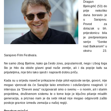
Dragan
Bjelogrlić (53) do
prije nekoliko
dana boravio je
u Sarajevu.
Povod za
dolazak u bh.
prijestonicu bila
je pretpremijera
serije “Senke
nad Balkanom” u
okviru 23.
Sarajevo Film Festivala.
Ne samo zbog Bjeline, kako ga često zovu, popularnosti, nego i zbog toga
što je htio da obiđe glavni grad naše zemlje, ali i da popije kafu sa
prijateljima, nije bilo lako sjesti i napraviti dobru priču.
Kada su u srijedu navečer prikazane dvije pilot-epizode serije, govori, nije
mogao vjerovati da će Sarajlije tako emotivno i oduševljeno reagirati. U
intervjuu za “Dnevni avaz” razgovarali smo o svemu – o novim, ali i starim
projektima, društvenom sistemu te o tome koje je ključno pitanje mlađih
generacija, a priznao nam je da sebi nikad nije mogao odgovoriti zašto
postoje granice između zemalja u našoj regiji.
Poseban osjećaj