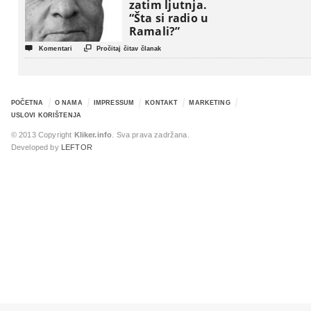
zatim ljutnja.
“Šta si radio u
Ramali?”


Komentari
Pročitaj čitav članak
POČETNA
O NAMA
IMPRESSUM
KONTAKT
MARKETING
USLOVI KORIŠTENJA
© 2013 Copyright
Kliker.info
. Sva prava zadržana.
Developed by
LEFTOR