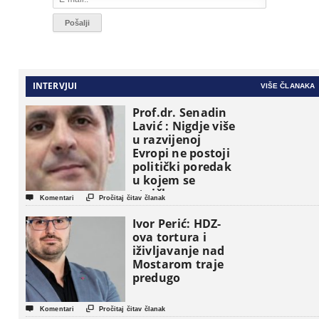
INTERVJUI
VIŠE ČLANAKA
Prof.dr. Senadin
Lavić : Nigdje više
u razvijenoj
Evropi ne postoji
politički poredak
u kojem se
etničke grupe


Komentari
Pročitaj čitav članak
pojavljuju kao
osnovne
Ivor Perić: HDZ-
političke jedinice
ova tortura i
iživljavanje nad
Mostarom traje
predugo


Komentari
Pročitaj čitav članak