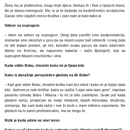
Žena mu je profesorica, imaju troje djece, školuju ih i žive u lijepom stanu,
što je danas nemoguće. Eto, to je to žaljenje za bezbrižnošću socijalizma.
Danas smo izgubili osnov društva i zato nam je tako kako je.
Odmor sa suprugom
– Idem na odmor sa suprugom. Ovog ljeta završili smo postprodukciju,
snimanje smo okončali u junu pa se nisam uspio baš odmoriti. I ovog puta
će biti kratak predah, ali eto, koristim svaku pauzu da malo odahnem.
Idemo na Korčulu, da napunimo baterije – kaže Bjelogrlić, koji sa
suprugom Majom ima kćerku i sina.
Kada vidim Bobu, shvatim kako mi je lijepo bilo
Kako iz današnje perspektive gledate na lik Bobe?
– Kad god vidim Bobu, shvatim koliko sam bio mlad i kako mi je lijepo tada
bilo. Jednom je neki kritičar, kada su izašla “Lepa sela lepo gore”, napisao
paralelu između Bobe i Milana i to mi je bilo zanimljivo. Svaki put kada
gledam seriju, prisjećam se svoje mladosti, lijepih trenutaka, druženja,
snimanja, šta sam tada radio i sve to budi u meni intimne uspomene. Ne
gledam na to samo profesionalno, ma ne mogu to.
Rizik je kada uđete na novi teren
Kakva su očekivanja kada je u pitanju serija “Senke nad Balkanom”?