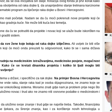
r, da se ova inicijativa širi dalje. Kreacija ovog fonda je prvi korak kako
ma oboljelima od raka dojke tj. da unaprijedimo stanje tretmana karcinome
tematski program za liječenje raka dojke u Bosni i Hercegovini.
samo mali početak. Nadam se da ću moći pokrenuti nove projekte koji će
 kao gradnja kuće. Ne može biti kuća bez temelja.
 da ću se potruditi da projekte i novac koji se ulaže bude iskorišten na

 graditi sistem.
K
a da sve
žene koj
e boluj
u od raka dojke izlije
čimo
.
Ali uvijek će biti više
 koji će moći onda preuzeti tu odgovornost, kako bi se i sama država
radnju na medicinskim istraživanjima, medicinske posjete, mogućnost
 Kako će se kretati dinamika projekta i koliko bi ljudi moglo biti
avljenju?

K
stema u državi, i specifično za rak dojke.
Na primjer Bosna i Hercegovina
 vrste raka, stanje raka kad je osoba dijagnozirana, ne znamo koje se
tvar onkološkog sistema. Moramo znati gdje nam je problem prije nego što
 uložimo novac i trud ako ne znamo niti osnovne podatke o medicinskom i
da uložimo svoje znanje i trud gdje se najviše treba. Također, financijska
ne ljekara, za širenje znanja, kao i za korištenje novih tehnologija u