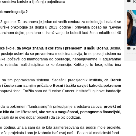

 sredstva koriste u liječenju pojedinaca
K
plemenitog cilja?
13. godine. Ta ustanova je jedan od većih centara za onkologiju i nalazi se
irurške onkologije za dojku u 2013. godine i prihvatila posao na “Levine
za karcinom dojke, posebno u istraživanju te bolesti kod žena mlađih od 40
ske škole,
da svoja znanja iskoristim i prenesem u našu Bosnu.
Bosna,

K
postoje uslovi da se preventivna medicina razvija, te ne postoji sistem na
ojke, počevši od mamograma do operacije, neoadjuvantne ili adjuvantne
rutinske multidisciplinarne konferencije. Koliko je to loše, toliko ima
sa tim popravkama sistema. Sadašnji predsjednik Instituta,
dr. Derek
ma
i često sam sa njim pričala o Bosni i tražila savjet kako da pokrenem
napravi fond. Tražila sam od “Levine Cancer Institute” i njihove fondacije
 da ja pokrenem “fundraising” ili prikupljanje sredstava za ovaj
projekt od
 bilo da i mi Bosanci, ako smo u mogućnosti, pomognemo financijski,
tisak da je ovo dobar projekt i da će biti podržan.
o godina. Znala sam da je bila zainteresovana da podrži moje projekte.
o više projekata i ona je izabrala baš ovaj naš – Bosanski medicinski fond.