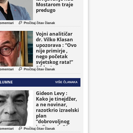
Mostarom traje
predugo

omentari
Pročitaj čitav članak
Vojni analitičar
dr. Vilko Klasan
upozorava : “Ovo
nije primirje ,
nego početak
svjetskog rata!”
(Video)

omentari
Pročitaj čitav članak
LUMNE
VIŠE ČLANAKA
Gideon Levy :
Kako je tinejdžer,
a ne novinar,
razotkrio izraelski
plan
“dobrovoljnog
iseljavanja ” iz

omentari
Pročitaj čitav članak
Gaze