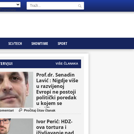
Translate
SCI/TECH
SHOWTIME
SPORT
TERVJUI
VIŠE ČLANAKA
Prof.dr. Senadin
Lavić : Nigdje više
u razvijenoj
Evropi ne postoji
politički poredak
u kojem se
etničke grupe

omentari
Pročitaj čitav članak
pojavljuju kao
osnovne političke
Ivor Perić: HDZ-
jedinice
ova tortura i
iživljavanje nad