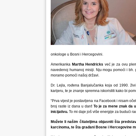
onkologe u Bosni i Hercegovini.
Amerikanka
Martha Hendricks
već je za ovu pleme
navedenoj humanoj misiji. Nju mogu pomoći i bh. građ
moramo pomoći našoj državi.
Dr. Lejla, rođena Banjalučanka koja od 1990. ži
karijeru, te je znanje spremna iskoristiti kako bi po
“Prva vijest je postavljena na Facebook i nisam očeki
broj raste iz dana u dan
! To je za mene znak da 
inicijativu.
To mi daje još više energije za budući ra
Možete li našim čitateljima objasniti šta predsta
karcinoma, te šta građani Bosne i Hercegovine m