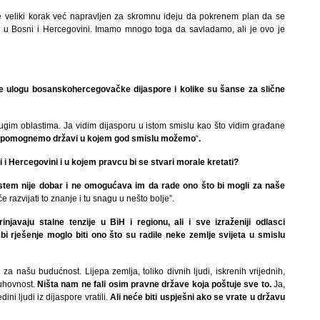
e veliki korak već napravljen za skromnu ideju da pokrenem plan da se
ne u Bosni i Hercegovini. Imamo mnogo toga da savladamo, ali je ovo je
ite ulogu bosanskohercegovačke dijaspore i kolike su šanse za slične
ugim oblastima. Ja vidim dijasporu u istom smislu kao što vidim građane
 pomognemo državi u kojem god smislu možemo
“
.
i Hercegovini i u kojem pravcu bi se stvari morale kretati?
stem nije dobar i ne omogućava im da rade ono što bi mogli za naše
e razvijati to znanje i tu snagu u nešto bolje”.
injavaju stalne tenzije u BiH i regionu, ali i sve izraženiji odlasci
 bi rješenje moglo biti ono što su radile neke zemlje svijeta u smislu
 našu budućnost. Lijepa zemlja, toliko divnih ljudi, iskrenih vrijednih,
duhovnost.
Ništa nam ne fali osim pravne države koja poštuje sve to.
Ja,
ni ljudi iz dijaspore vratili.
Ali neće biti uspješni ako se vrate u državu