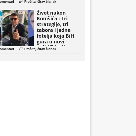

omentari
Pročitaj čitav članak
Život nakon
Komšića : Tri
strategije, tri
tabora i jedna
fotelja koja BiH
gura u novi
politički triler

omentari
Pročitaj čitav članak