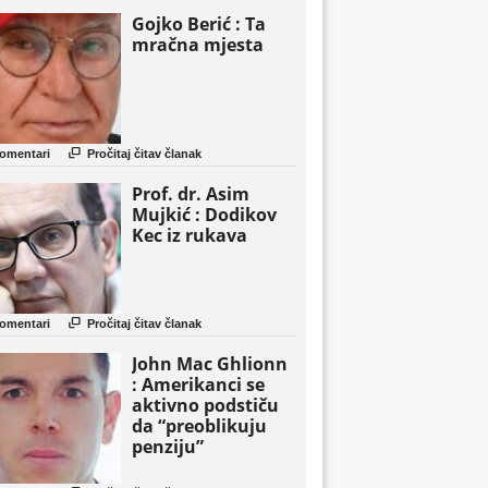
Gojko Berić : Ta
mračna mjesta

omentari
Pročitaj čitav članak
Prof. dr. Asim
Mujkić : Dodikov
Kec iz rukava

omentari
Pročitaj čitav članak
John Mac Ghlionn
: Amerikanci se
aktivno podstiču
da “preoblikuju
penziju”