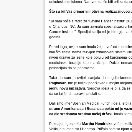
onkološkom sistemu. Naravno da će biti prilika da se
Što su bili Vaš primarni motivi na realizaciji ovog 
“Ja sam počela raditi za “Levine Cancer Institut” 20
u Charlotte, NC. Ja sam završila specijalizaciju h
Cancer Institutu”. Specijalizacija mi je hirurgija 
godina.
Pored toga, uvijek sam imala želju, već od medicin
kao što znate, nema razvijen zdravstveni sistem. Ne 
nivou države za žene koje boluju od karcinoma d
medicinske terapije kao i zračenja. Dakle, nemamo 
potencijala da se popravimo.
Tako da sam ja uvijek sanjala da negdje krenem 
Raghavan
, me je uvijek podržavao u mojim ideja
jednu novu inicijativu.
Njegova ideja je bila da se 
da se taj fond napravi i pristali su.
Dali smo ime “Bosnian Medical Fund” i ideja je bila
strane Amerikanaca i Bosanaca pošto mi je važno
da dio sredstava vratimo našoj državi.
Imala sam u
Poznajem gospođu
Marthu Hendricks
već nekolik
Veliki je humanista i filantrop. Pričala sam sa njom 