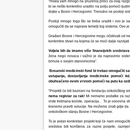
“Hvala vam mnogo na pruženoj prilici za ovaj razgovo
bi se nešto konkretno uradilo na polju pomoći ljudi
dojke u Bosni i Hercegovini. Trenutno ne postoji sis
Postoji mnogo toga što se treba uraditi i ovo je 
omogućiti da se naprave temelji tog sistema. Ovo je
Građani Bosne i Hercegovine mogu očekivati od mene
konkretne stvari na kojima će se moći dalje razvijati i
Voljela bi
h da imamo vi
še
finan
sijskih sredstav
žena nego novaca i važno je da napravimo sistem
brinula o svojim stanovnicima”.
Bosanski medicinski fond bi trebao omogućiti sa
ustupanja, dostavljanja medicinske pomoći itd.
obuhvaćeno ovom vrstom pomoći na putu ka ozdr
“Projekti će biti bazirani na fondaciju onkološkog si
nema registar za rak
!
Mi nemamo podatke za razne
vrste tretmana koriste, operacija… To je osnovna s
krenemo praviti solucije. Ne možemo znati gdje da
onkološkom stanju Bosne i Hercegovine.
To je jedan konkretan projekt koji će nam omogućiti 
sredstva biti korištena za razne posjete, razmje