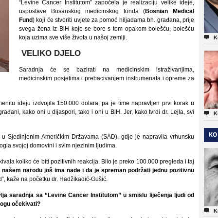
“Levine Cancer Institutom” započela je realizaciju velike ideje,
uspostave Bosanskog medicinskog fonda (
Bosnian Medical
Fund
) koji će stvoriti uvjete za pomoć hiljadama bh. građana, prije
svega žena iz BiH koje se bore s tom opakom bolešću, bolešću
koja uzima sve više života u našoj zemlji.

K
VELIKO DJELO
Saradnja će se bazirati na medicinskim istraživanjima,
medicinskim posjetima i prebacivanjem instrumenata i opreme za
nitu ideju izdvojila 150.000 dolara, pa je time napravljen prvi korak u
ani, kako oni u dijaspori, tako i oni u BiH. Jer, kako tvrdi dr. Lejla, svi

K
KO
vi u Sjedinjenim Američkim Državama (SAD), gdje je napravila vrhunsku
mogla svojoj domovini i svim njezinim ljudima.
vala koliko će biti pozitivnih reakcija. Bilo je preko 100.000 pregleda i taj
u našem narodu još ima nade i da je spreman podržati jednu pozitivnu
d”, kaže na početku dr. Hadžikadić-Gušić.
vlja saradnja sa “Levine Cancer Institutom” u smislu liječenja ljudi od
ogu očekivati?

K