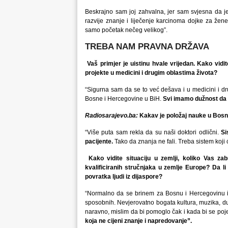
Beskrajno sam joj zahvalna, jer sam svjesna da j
razvije znanje i liječenje karcinoma dojke za že
samo početak nečeg velikog”.
TREBA NAM PRAVNA DRŽAVA
Vaš primjer je uistinu hvale vrijedan. Kako vid
projekte u medicini i drugim oblastima života?
“Sigurna sam da se to već dešava i u medicini i dr
Bosne i Hercegovine u BiH.
Svi imamo dužnost da
Radiosarajevo.ba:
Kakav je položaj nauke u Bosni 
“Više puta sam rekla da su naši doktori odlični.
Si
pacijente.
Tako da znanja ne fali. Treba sistem koji ć
Kako vidite situaciju u zemlji, koliko Vas zabr
kvalificiranih stručnjaka u zemlje Europe? Da li
povratka ljudi iz dijaspore?
“Normalno da se brinem za Bosnu i Hercegovinu i za
sposobnih. Nevjerovatno bogata kultura, muzika, 
naravno, mislim da bi pomoglo čak i kada bi se pojedi
koja ne cijeni znanje i napredovanje”.