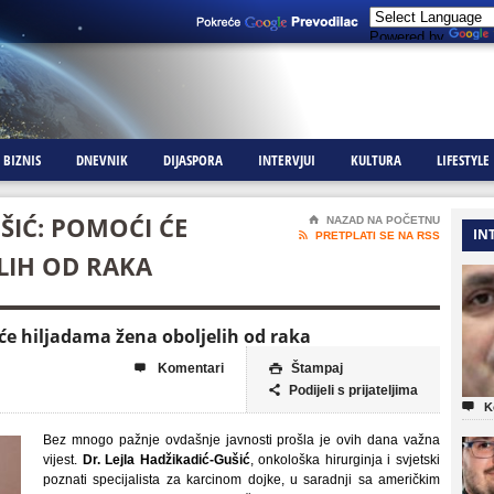
Powered by
BIZNIS
DNEVNIK
DIJASPORA
INTERVJUI
KULTURA
LIFESTYLE
ŠIĆ: POMOĆI ĆE
⌂
NAZAD NA POČETNU
IN

PRETPLATI SE NA RSS
LIH OD RAKA
 će hiljadama žena oboljelih od raka
Komentari
Štampaj


Podijeli s prijateljima


K
Bez mnogo pažnje ovdašnje javnosti prošla je ovih dana važna
vijest.
Dr. Lejla Hadžikadić-Gušić
, onkološka hirurginja i svjetski
poznati specijalista za karcinom dojke, u saradnji sa američkim