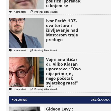
politički poredak
u kojem se
etničke grupe


Komentari
Pročitaj čitav članak
pojavljuju kao
osnovne
Ivor Perić: HDZ-
političke jedinice
ova tortura i
iživljavanje nad
Mostarom traje
predugo


Komentari
Pročitaj čitav članak
Vojni analitičar
dr. Vilko Klasan
upozorava : “Ovo
nije primirje ,
nego početak
svjetskog rata!”
(Video)


Komentari
Pročitaj čitav članak
KOLUMNE
VIŠE ČLANAKA
Gideon Levy :