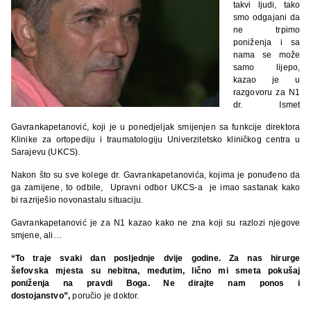
takvi ljudi, tako
smo odgajani da
ne trpimo
poniženja i sa
nama se može
samo lijepo,
kazao je u
razgovoru za N1
dr. Ismet
Gavrankapetanović, koji je u ponedjeljak smijenjen sa funkcije direktora
Klinike za ortopediju i traumatologiju Univerzitetsko kliničkog centra u
Sarajevu (UKCS).
Nakon što su sve kolege dr. Gavrankapetanovića, kojima je ponuđeno da
ga zamijene, to odbile, Upravni odbor UKCS-a je imao sastanak kako
bi razriješio novonastalu situaciju.
Gavrankapetanović je za N1 kazao kako ne zna koji su razlozi njegove
smjene, ali…
“To traje svaki dan posljednje dvije godine. Za nas hirurge
šefovska mjesta su nebitna, međutim, lično mi smeta pokušaj
poniženja na pravdi Boga. Ne dirajte nam ponos i
dostojanstvo”,
poručio je doktor.