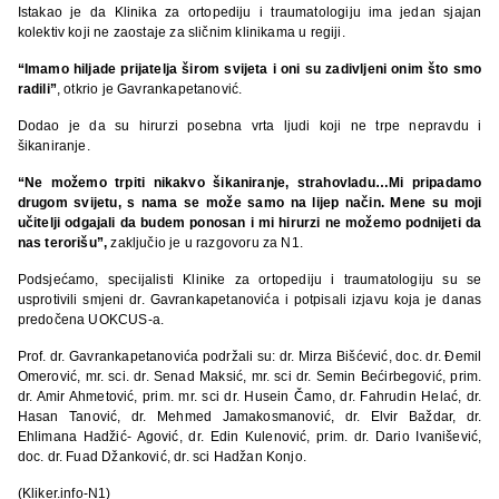
Istakao je da Klinika za ortopediju i traumatologiju ima jedan sjajan
kolektiv koji ne zaostaje za sličnim klinikama u regiji.
“Imamo hiljade prijatelja širom svijeta i oni su zadivljeni onim što smo
radili”
, otkrio je Gavrankapetanović.
Dodao je da su hirurzi posebna vrta ljudi koji ne trpe nepravdu i
šikaniranje.
“Ne možemo trpiti nikakvo šikaniranje, strahovladu…Mi pripadamo
drugom svijetu, s nama se može samo na lijep način. Mene su moji
učitelji odgajali da budem ponosan i mi hirurzi ne možemo podnijeti da
nas terorišu”,
zaključio je u razgovoru za N1.
Podsjećamo, specijalisti Klinike za ortopediju i traumatologiju su se
usprotivili smjeni dr. Gavrankapetanovića i potpisali izjavu koja je danas
predočena UOKCUS-a.
Prof. dr. Gavrankapetanovića podržali su: dr. Mirza Bišćević, doc. dr. Đemil
Omerović, mr. sci. dr. Senad Maksić, mr. sci dr. Semin Bećirbegović, prim.
dr. Amir Ahmetović, prim. mr. sci dr. Husein Čamo, dr. Fahrudin Helać, dr.
Hasan Tanović, dr. Mehmed Jamakosmanović, dr. Elvir Baždar, dr.
Ehlimana Hadžić- Agović, dr. Edin Kulenović, prim. dr. Dario Ivanišević,
doc. dr. Fuad Džanković, dr. sci Hadžan Konjo.
(Kliker.info-N1)