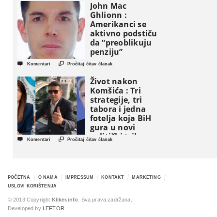
John Mac
Ghlionn :
Amerikanci se
aktivno podstiču
da “preoblikuju
penziju”


Komentari
Pročitaj čitav članak
Život nakon
Komšića : Tri
strategije, tri
tabora i jedna
fotelja koja BiH
gura u novi
politički triler


Komentari
Pročitaj čitav članak
POČETNA
O NAMA
IMPRESSUM
KONTAKT
MARKETING
USLOVI KORIŠTENJA
© 2013 Copyright
Kliker.info
. Sva prava zadržana.
Developed by
LEFTOR