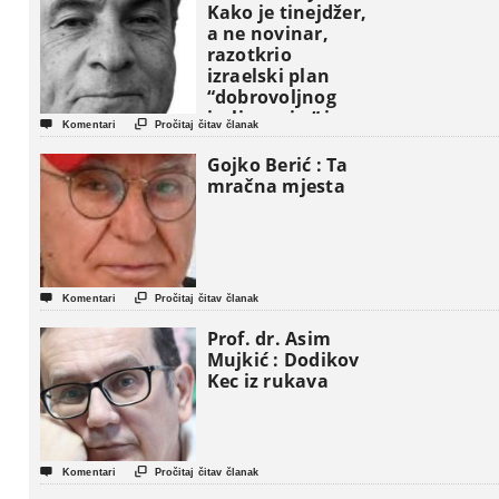
Kako je tinejdžer,
a ne novinar,
razotkrio
izraelski plan
“dobrovoljnog
iseljavanja ” iz


Komentari
Pročitaj čitav članak
Gaze
Gojko Berić : Ta
mračna mjesta


Komentari
Pročitaj čitav članak
Prof. dr. Asim
Mujkić : Dodikov
Kec iz rukava


Komentari
Pročitaj čitav članak