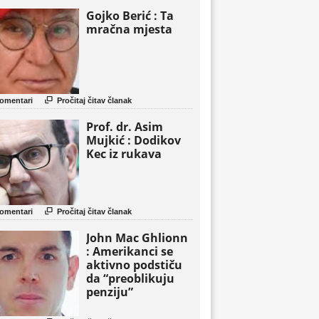
Gojko Berić : Ta
mračna mjesta

omentari
Pročitaj čitav članak
Prof. dr. Asim
Mujkić : Dodikov
Kec iz rukava

omentari
Pročitaj čitav članak
John Mac Ghlionn
: Amerikanci se
aktivno podstiču
da “preoblikuju
penziju”