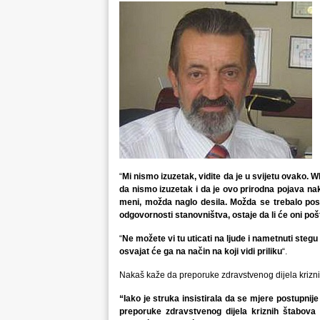
“
Mi nismo izuzetak, vidite da je u svijetu ovako. 
da nismo izuzetak i da je ovo prirodna pojava na
meni, možda naglo desila. Možda se trebalo post
odgovornosti stanovništva, ostaje da li će oni poš
“
Ne možete vi tu uticati na ljude i nametnuti steg
osvajat će ga na način na koji vidi priliku
“.
Nakaš kaže da preporuke zdravstvenog dijela krizni
“Iako je struka insistirala da se mjere postupnije
preporuke zdravstvenog dijela kriznih štabova 