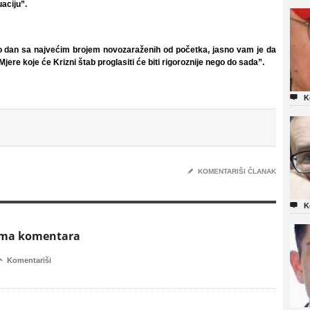
aciju”.
io dan sa najvećim brojem novozaraženih od početka, jasno vam je da
Mjere koje će Krizni štab proglasiti će biti rigoroznije nego do sada”.

K
✎
KOMENTARIŠI ČLANAK

K
ema komentara

Komentariši