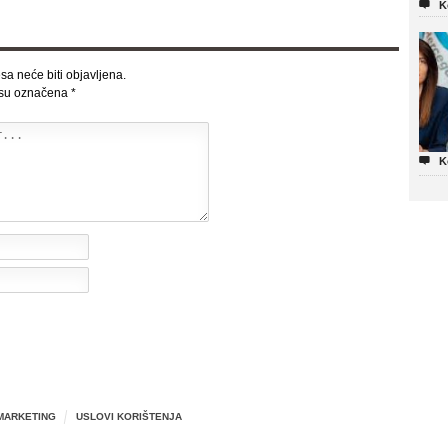

K
sa neće biti objavljena.
 su označena
*

K
MARKETING
USLOVI KORIŠTENJA