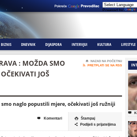
Powered by
BIZNIS
DNEVNIK
DIJASPORA
INTERVJUI
KULTURA
LIFESTYLE
RAVA : MOŽDA SMO
⌂
NAZAD NA POČETNU
IN

PRETPLATI SE NA RSS
 OČEKIVATI JOŠ
mo naglo popustili mjere, očekivati još ružniji

K
Komentari
Štampaj


Podijeli s prijateljima
