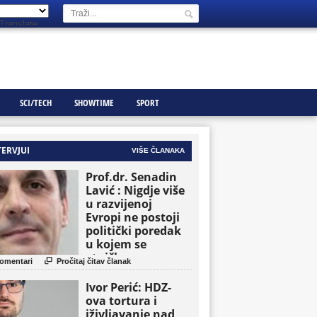
Translate
SCI/TECH
SHOWTIME
SPORT
TERVJUI
VIŠE ČLANAKA
Prof.dr. Senadin
Lavić : Nigdje više
u razvijenoj
Evropi ne postoji
politički poredak
u kojem se
etničke grupe

omentari
Pročitaj čitav članak
pojavljuju kao
osnovne političke
Ivor Perić: HDZ-
jedinice
ova tortura i
iživljavanje nad