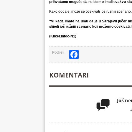
prihvaćene moguće da ne bismo imali ovakvu situ
Kako dodaje, može se očekivati još ružniji scenario.
“Vi kada imate na umu da je u Sarajevu jučer b
slijedi još ružniji scenario koji možemo očekivati. 
(Kliker.infdo-N1)
Facebook
Podijeli
KOMENTARI
Još n
