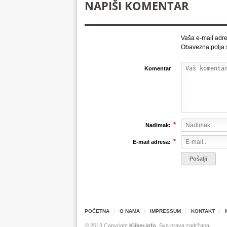
NAPIŠI KOMENTAR
Vaša e-mail adre
Obavezna polja
Komentar
*
Nadimak:
*
E-mail adresa:
POČETNA
O NAMA
IMPRESSUM
KONTAKT
© 2013 Copyright
Kliker.info
. Sva prava zadržana.