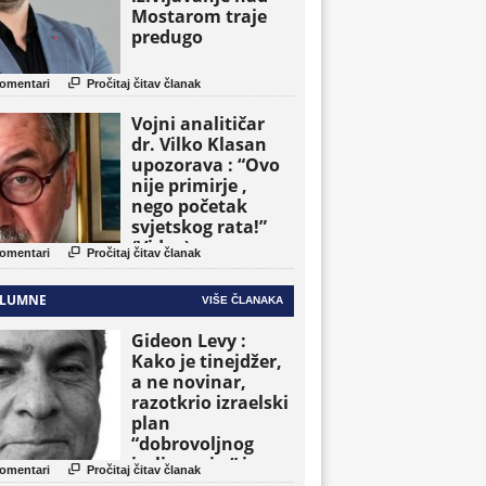
Mostarom traje
predugo

omentari
Pročitaj čitav članak
Vojni analitičar
dr. Vilko Klasan
upozorava : “Ovo
nije primirje ,
nego početak
svjetskog rata!”
(Video)

omentari
Pročitaj čitav članak
LUMNE
VIŠE ČLANAKA
Gideon Levy :
Kako je tinejdžer,
a ne novinar,
razotkrio izraelski
plan
“dobrovoljnog
iseljavanja ” iz

omentari
Pročitaj čitav članak
Gaze