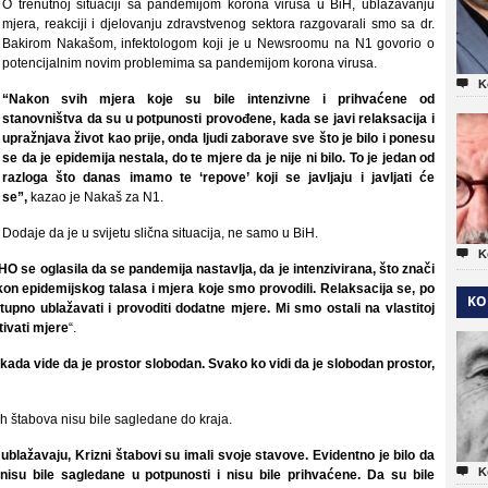
O trenutnoj situaciji sa pandemijom korona virusa u BiH, ublažavanju
mjera, reakciji i djelovanju zdravstvenog sektora razgovarali smo sa dr.
Bakirom Nakašom, infektologom koji je u Newsroomu na N1 govorio o
potencijalnim novim problemima sa pandemijom korona virusa.

K
“Nakon svih mjera koje su bile intenzivne i prihvaćene od
stanovništva da su u potpunosti provođene, kada se javi relaksacija i
upražnjava život kao prije, onda ljudi zaborave sve što je bilo i ponesu
se da je epidemija nestala, do te mjere da je nije ni bilo. To je jedan od
razloga što danas imamo te ‘repove’ koji se javljaju i javljati će
se”,
kazao je Nakaš za N1.
Dodaje da je u svijetu slična situacija, ne samo u BiH.

K
WHO se oglasila da se pandemija nastavlja, da je intenzivirana, što znači
kon epidemijskog talasa i mjera koje smo provodili. Relaksacija se, po
KO
upno ublažavati i provoditi dodatne mjere. Mi smo ostali na vlastitoj
tivati mjere
“.
u kada vide da je prostor slobodan. Svako ko vidi da je slobodan prostor,
h štabova nisu bile sagledane do kraja.
 ublažavaju, Krizni štabovi su imali svoje stavove. Evidentno je bilo da

K
nisu bile sagledane u potpunosti i nisu bile prihvaćene. Da su bile