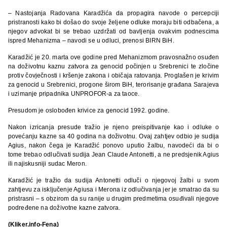
– Nastojanja Radovana Karadžića da propagira navode o percepciji
pristranosti kako bi došao do svoje željene odluke moraju biti odbačena, a
njegov advokat bi se trebao uzdržati od bavljenja ovakvim podnescima
ispred Mehanizma – navodi se u odluci, prenosi BIRN BiH.
Karadžić je 20. marta ove godine pred Mehanizmom pravosnažno osuđen
na doživotnu kaznu zatvora za genocid počinjen u Srebrenici te zločine
protiv čovječnosti i kršenje zakona i običaja ratovanja. Proglašen je krivim
za genocid u Srebrenici, progone širom BiH, terorisanje građana Sarajeva
i uzimanje pripadnika UNPROFOR-a za taoce.
Presudom je oslobođen krivice za genocid 1992. godine.
Nakon izricanja presude tražio je njeno preispitivanje kao i odluke o
povećanju kazne sa 40 godina na doživotnu. Ovaj zahtjev odbio je sudija
Agius, nakon čega je Karadžić ponovo uputio žalbu, navodeći da bi o
tome trebao odlučivati sudija Jean Claude Antonetti, a ne predsjenik Agius
ili najiskusniji sudac Meron.
Karadžić je tražio da sudija Antonetti odluči o njegovoj žalbi u svom
zahtjevu za isključenje Agiusa i Merona iz odlučivanja jer je smatrao da su
pristrasni – s obzirom da su ranije u drugim predmetima osuđivali njegove
podređene na doživotne kazne zatvora.
(Kliker.info-Fena)