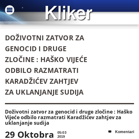
DOŽIVOTNI ZATVOR ZA
GENOCID I DRUGE
ZLOČINE : HAŠKO VIJEĆE
ODBILO RAZMATRATI
KARADŽIĆEV ZAHTJEV
ZA UKLANJANJE SUDIJA
Doživotni zatvor za genocid i druge zločine : Haško
Vijeće odbilo razmatrati Karadžićev zahtjev za
uklanjanje sudija
29 Oktobra
Komentari

05:03
2019