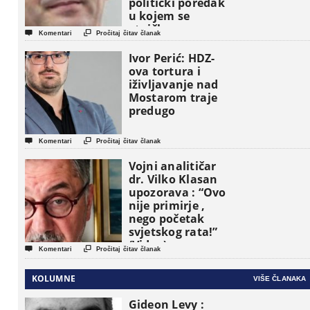
politički poredak
u kojem se
etničke grupe


Komentari
Pročitaj čitav članak
pojavljuju kao
osnovne
Ivor Perić: HDZ-
političke jedinice
ova tortura i
iživljavanje nad
Mostarom traje
predugo


Komentari
Pročitaj čitav članak
Vojni analitičar
dr. Vilko Klasan
upozorava : “Ovo
nije primirje ,
nego početak
svjetskog rata!”
(Video)


Komentari
Pročitaj čitav članak
KOLUMNE
VIŠE ČLANAKA
Gideon Levy :