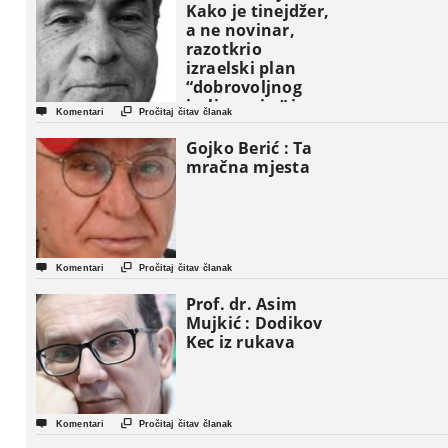
Kako je tinejdžer,
a ne novinar,
razotkrio
izraelski plan
“dobrovoljnog
iseljavanja ” iz


Komentari
Pročitaj čitav članak
Gaze
Gojko Berić : Ta
mračna mjesta


Komentari
Pročitaj čitav članak
Prof. dr. Asim
Mujkić : Dodikov
Kec iz rukava


Komentari
Pročitaj čitav članak