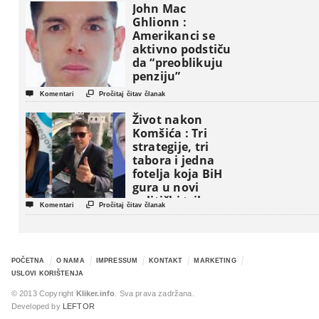
John Mac
Ghlionn :
Amerikanci se
aktivno podstiču
da “preoblikuju
penziju”


Komentari
Pročitaj čitav članak
Život nakon
Komšića : Tri
strategije, tri
tabora i jedna
fotelja koja BiH
gura u novi
politički triler


Komentari
Pročitaj čitav članak
POČETNA
O NAMA
IMPRESSUM
KONTAKT
MARKETING
USLOVI KORIŠTENJA
© 2013 Copyright
Kliker.info
. Sva prava zadržana.
Developed by
LEFTOR