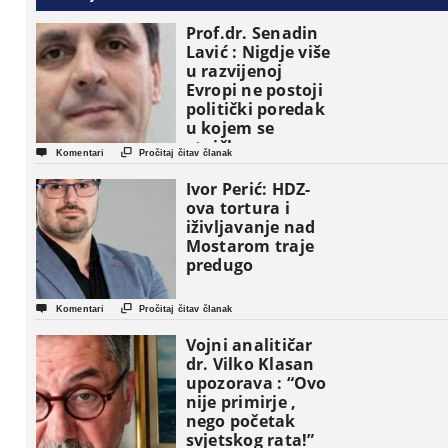
Prof.dr. Senadin
Lavić : Nigdje više
u razvijenoj
Evropi ne postoji
politički poredak
u kojem se
etničke grupe


Komentari
Pročitaj čitav članak
pojavljuju kao
osnovne
Ivor Perić: HDZ-
političke jedinice
ova tortura i
iživljavanje nad
Mostarom traje
predugo


Komentari
Pročitaj čitav članak
Vojni analitičar
dr. Vilko Klasan
upozorava : “Ovo
nije primirje ,
nego početak
svjetskog rata!”