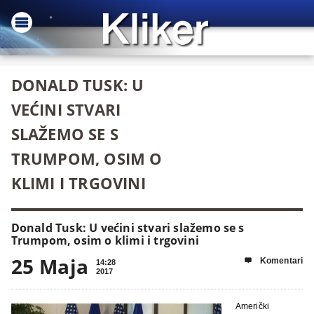
DONALD TUSK: U
VEĆINI STVARI
SLAŽEMO SE S
TRUMPOM, OSIM O
KLIMI I TRGOVINI
Donald Tusk: U većini stvari slažemo se s
Trumpom, osim o klimi i trgovini
25 Maja
Komentari

14:28
2017
Američki