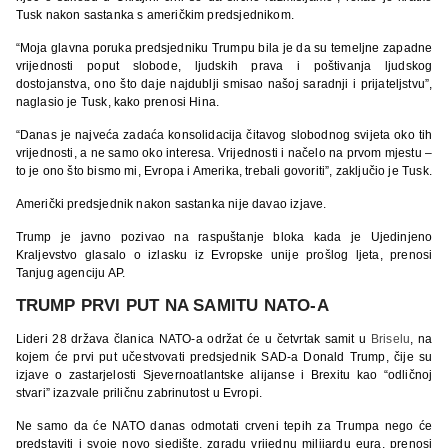
Tusk nakon sastanka s američkim predsjednikom.
“Moja glavna poruka predsjedniku Trumpu bila je da su temeljne zapadne
vrijednosti poput slobode, ljudskih prava i poštivanja ljudskog
dostojanstva, ono što daje najdublji smisao našoj saradnji i prijateljstvu”,
naglasio je Tusk, kako prenosi Hina.
“Danas je najveća zadaća konsolidacija čitavog slobodnog svijeta oko tih
vrijednosti, a ne samo oko interesa. Vrijednosti i načelo na prvom mjestu –
to je ono što bismo mi, Evropa i Amerika, trebali govoriti”, zaključio je Tusk.
Američki predsjednik nakon sastanka nije davao izjave.
Trump je javno pozivao na raspuštanje bloka kada je Ujedinjeno
Kraljevstvo glasalo o izlasku iz Evropske unije prošlog ljeta, prenosi
Tanjug agenciju AP.
TRUMP PRVI PUT NA SAMITU NATO-A
Lideri 28 država članica NATO-a održat će u četvrtak samit u
Briselu
, na
kojem će prvi put učestvovati predsjednik SAD-a Donald Trump, čije su
izjave o zastarjelosti Sjevernoatlantske alijanse i Brexitu kao “odličnoj
stvari” izazvale priličnu zabrinutost u Evropi.
Ne samo da će NATO danas odmotati crveni tepih za Trumpa nego će
predstaviti i svoje novo sjedište, zgradu vrijednu milijardu eura, prenosi