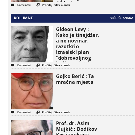
(Video)


Komentari
Pročitaj čitav članak
KOLUMNE
VIŠE ČLANAKA
Gideon Levy :
Kako je tinejdžer,
a ne novinar,
razotkrio
izraelski plan
“dobrovoljnog
iseljavanja ” iz


Komentari
Pročitaj čitav članak
Gaze
Gojko Berić : Ta
mračna mjesta


Komentari
Pročitaj čitav članak
Prof. dr. Asim
Mujkić : Dodikov
Kec iz rukava