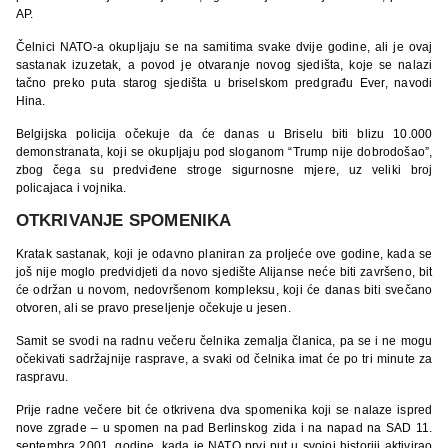
AP.
Čelnici NATO-a okupljaju se na samitima svake dvije godine, ali je ovaj
sastanak izuzetak, a povod je otvaranje novog sjedišta, koje se nalazi
tačno preko puta starog sjedišta u briselskom predgrađu Ever, navodi
Hina.
Belgijska policija očekuje da će danas u Briselu biti blizu 10.000
demonstranata, koji se okupljaju pod sloganom “Trump nije dobrodošao”,
zbog čega su predviđene stroge sigurnosne mjere, uz veliki broj
policajaca i vojnika.
OTKRIVANJE SPOMENIKA
Kratak sastanak, koji je odavno planiran za proljeće ove godine, kada se
još nije moglo predvidjeti da novo sjedište Alijanse neće biti završeno, bit
će održan u novom, nedovršenom kompleksu, koji će danas biti svečano
otvoren, ali se pravo preseljenje očekuje u jesen.
Samit se svodi na radnu večeru čelnika zemalja članica, pa se i ne mogu
očekivati sadržajnije rasprave, a svaki od čelnika imat će po tri minute za
raspravu.
Prije radne večere bit će otkrivena dva spomenika koji se nalaze ispred
nove zgrade – u spomen na pad Berlinskog zida i na napad na SAD 11.
septembra 2001. godine, kada je NATO prvi put u svojoj historiji aktivirao