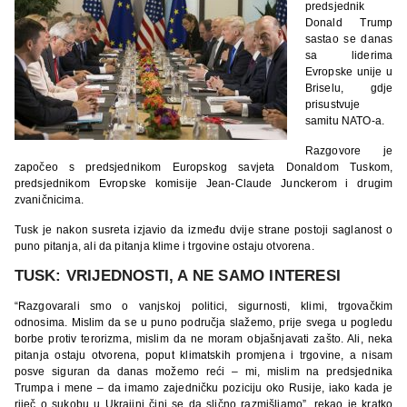
predsjednik
Donald Trump
sastao se danas
sa liderima
Evropske unije u
Briselu, gdje
prisustvuje
samitu NATO-a.
Razgovore je
započeo s predsjednikom Europskog savjeta Donaldom Tuskom,
predsjednikom Evropske komisije Jean-Claude Junckerom i drugim
zvaničnicima.
Tusk je nakon susreta izjavio da između dvije strane postoji saglanost o
puno pitanja, ali da pitanja klime i trgovine ostaju otvorena.
TUSK: VRIJEDNOSTI, A NE SAMO INTERESI
“Razgovarali smo o vanjskoj politici, sigurnosti, klimi, trgovačkim
odnosima. Mislim da se u puno područja slažemo, prije svega u pogledu
borbe protiv terorizma, mislim da ne moram objašnjavati zašto. Ali, neka
pitanja ostaju otvorena, poput klimatskih promjena i trgovine, a nisam
posve siguran da danas možemo reći – mi, mislim na predsjednika
Trumpa i mene – da imamo zajedničku poziciju oko Rusije, iako kada je
riječ o sukobu u Ukrajini čini se da slično razmišljamo”, rekao je kratko