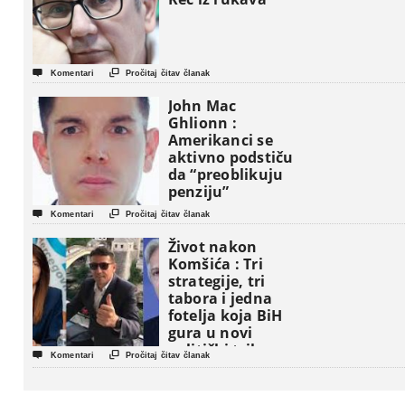


Komentari
Pročitaj čitav članak
John Mac
Ghlionn :
Amerikanci se
aktivno podstiču
da “preoblikuju
penziju”


Komentari
Pročitaj čitav članak
Život nakon
Komšića : Tri
strategije, tri
tabora i jedna
fotelja koja BiH
gura u novi
politički triler


Komentari
Pročitaj čitav članak