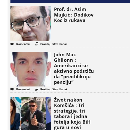
Prof. dr. Asim
Mujkić : Dodikov
Kec iz rukava


Komentari
Pročitaj čitav članak
John Mac
Ghlionn :
Amerikanci se
aktivno podstiču
da “preoblikuju
penziju”


Komentari
Pročitaj čitav članak
Život nakon
Komšića : Tri
strategije, tri
tabora i jedna
fotelja koja BiH
gura u novi