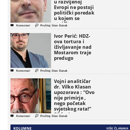
u razvijenoj
Evropi ne postoji
politički poredak
u kojem se
etničke grupe


Komentari
Pročitaj čitav članak
pojavljuju kao
osnovne
Ivor Perić: HDZ-
političke jedinice
ova tortura i
iživljavanje nad
Mostarom traje
predugo


Komentari
Pročitaj čitav članak
Vojni analitičar
dr. Vilko Klasan
upozorava : “Ovo
nije primirje ,
nego početak
svjetskog rata!”
(Video)


Komentari
Pročitaj čitav članak
KOLUMNE
VIŠE ČLANAKA