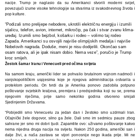
nacije. Trump je naglasio da su Amerikanci stvorili moderni svijet,
povezujući izume visoke tehnologije sa stvarima iz svakodnevnog života i
pop kulture.
“Podizali smo prelijepe nebodere, ukrotili električnu energiju i izumili
sijalicu, telefon, avion, internet, mikročip, pa čak i stvar zvanu klima-
uređaj. Izumili smo bejzbol, košarku i rodeo – volimo taj rodeo
Zapada. Amerikanci su osvojili najviše olimpijskih medalja i najviše
Nobelovih nagrada. Doduše, meni je nisu dodijelili. Okončao sam
osam ratova, ali je ipak nisam dobio. Nema veze”, poručio je Trump
kroz smijeh.
Žestok šamar Iranu i Venecueli pred očima svijeta
Na samom kraju, američki lider se pohvalio brutalnom vojnom nadmoći i
vanjskopolitičkim uspjesima koje je njegova administracija ostvarila u
proteklom periodu. On tvrdi da je Amerika ponovo zadobila potpuno
poštovanje svjetskih kraljeva, premijera i predsjednika koji su se, prema
njegovim riječima, prije samo nekoliko godina otvoreno smijali
Sjedinjenim Državama.
“Pobijedili smo Venecuelu za jedan dan i žestoko smo uzdrmali Iran.
Očajnički žele dogovor, silno ga žele. Dali smo im sedmicu pauze zbog
sahrane jer smo mi dobri ljudi. Zapamtite ovo: uživamo poštovanje kakvo
nema nijedna druga nacija na svijetu. Nakon 250 godina, američki san i
dalje živi, a naša zastava se vijori ponosnije nego ikada prije. Mi ne