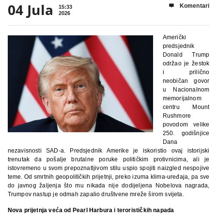
04 Jula
Komentari

15:33
2026
Američki
predsjednik
Donald Trump
održao je žestok
i prilično
neobičan govor
u Nacionalnom
memorijalnom
centru Mount
Rushmore
povodom velike
250. godišnjice
Dana
nezavisnosti SAD-a. Predsjednik Amerike je iskoristio ovaj istorijski
trenutak da pošalje brutalne poruke političkim protivnicima, ali je
istovremeno u svom prepoznatljivom stilu uspio spojiti naizgled nespojive
teme. Od smrtnih geopolitičkih prijetnji, preko izuma klima-uređaja, pa sve
do javnog žaljenja što mu nikada nije dodijeljena Nobelova nagrada,
Trumpov nastup je odmah zapalio društvene mreže širom svijeta.
Nova prijetnja veća od Pearl Harbura i terorističkih napada