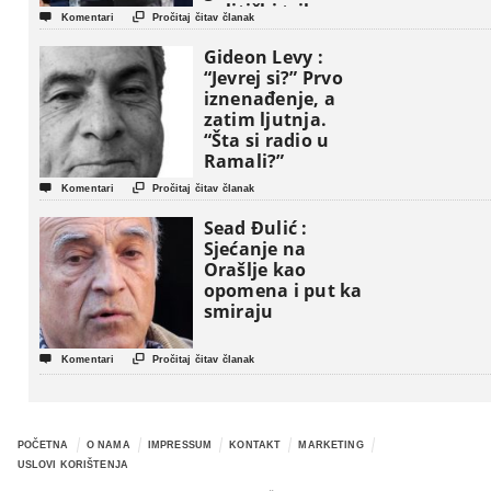
politički triler


Komentari
Pročitaj čitav članak
Gideon Levy :
“Jevrej si?” Prvo
iznenađenje, a
zatim ljutnja.
“Šta si radio u
Ramali?”


Komentari
Pročitaj čitav članak
Sead Đulić :
Sjećanje na
Orašlje kao
opomena i put ka
smiraju


Komentari
Pročitaj čitav članak
POČETNA
O NAMA
IMPRESSUM
KONTAKT
MARKETING
USLOVI KORIŠTENJA