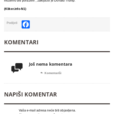
možemo biti poraženi”, zaključio je Donald Trump.
(Kliker.info-N1)
Facebook
Podijeli
KOMENTARI
Još nema komentara


Komentariši
NAPIŠI KOMENTAR
Vaša e-mail adresa neće biti objavljena.