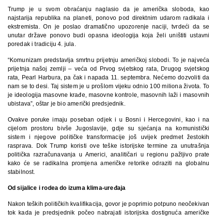
Trump je u svom obraćanju naglasio da je američka sloboda, kao
najstarija republika na planeti, ponovo pod direktnim udarom radikala i
ekstremista. On je poslao dramatično upozorenje naciji, tvrdeći da se
unutar države ponovo budi opasna ideologija koja želi uništiti ustavni
poredak i tradiciju 4. jula.
“Komunizam predstavlja smrtnu prijetnju američkoj slobodi. To je najveća
prijetnja našoj zemlji – veća od Prvog svjetskog rata, Drugog svjetskog
rata, Pearl Harbura, pa čak i napada 11. septembra. Nećemo dozvoliti da
nam se to desi. Taj sistem je u prošlom vijeku odnio 100 miliona života. To
je ideologija masovne krađe, masovne kontrole, masovnih laži i masovnih
ubistava”, oštar je bio američki predsjednik.
Ovakve poruke imaju poseban odjek i u Bosni i Hercegovini, kao i na
cijelom prostoru bivše Jugoslavije, gdje su sjećanja na komunistički
sistem i njegove političke transformacije još uvijek predmet žestokih
rasprava. Dok Trump koristi ove teške istorijske termine za unutrašnja
politička razračunavanja u Americi, analitičari u regionu pažljivo prate
kako će se radikalna promjena američke retorike odraziti na globalnu
stabilnost.
Od sijalice i rodea do izuma klima-uređaja
Nakon teških političkih kvalifikacija, govor je poprimio potpuno neočekivan
tok kada je predsjednik počeo nabrajati istorijska dostignuća američke