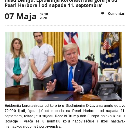
Pearl Harbora i od napada 11. septembra’
07 Maja
Komentari

07:28
2020
Epidemija koronavirusa od koje je u Sjedinjenim Državama umrlo gotovo
72.000 ljudi, “gora je” od napada na Pearl Harbor i od napada 11.
septembra, rekao je u srijedu
Donald Trump
dok Europa polako izlazi iz
izolacije i vraća se u normalu koju nagovješćuje i skori nastavak
njemačkog nogometnog prvenstva.