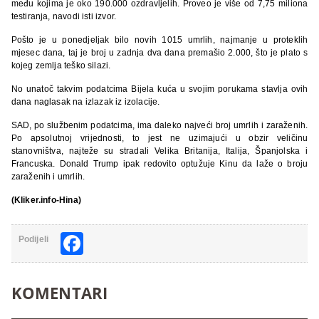
među kojima je oko 190.000 ozdravljelih. Proveo je više od 7,75 miliona
testiranja, navodi isti izvor.
Pošto je u ponedjeljak bilo novih 1015 umrlih, najmanje u proteklih
mjesec dana, taj je broj u zadnja dva dana premašio 2.000, što je plato s
kojeg zemlja teško silazi.
No unatoč takvim podatcima Bijela kuća u svojim porukama stavlja ovih
dana naglasak na izlazak iz izolacije.
SAD, po službenim podatcima, ima daleko najveći broj umrlih i zaraženih.
Po apsolutnoj vrijednosti, to jest ne uzimajući u obzir veličinu
stanovništva, najteže su stradali Velika Britanija, Italija, Španjolska i
Francuska. Donald Trump ipak redovito optužuje Kinu da laže o broju
zaraženih i umrlih.
(Kliker.info-Hina)
Facebook
Podijeli
KOMENTARI