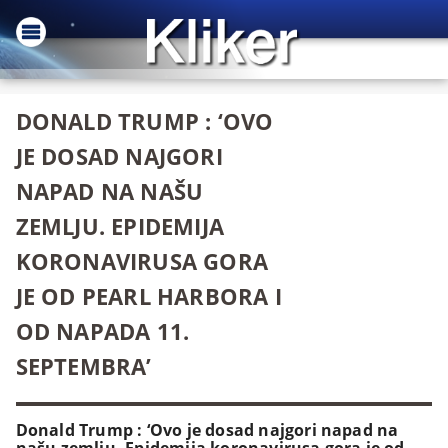
DONALD TRUMP : ‘OVO
JE DOSAD NAJGORI
NAPAD NA NAŠU
ZEMLJU. EPIDEMIJA
KORONAVIRUSA GORA
JE OD PEARL HARBORA I
OD NAPADA 11.
SEPTEMBRA’
Donald Trump : ‘Ovo je dosad najgori napad na
našu zemlju. Epidemija koronavirusa gora je od