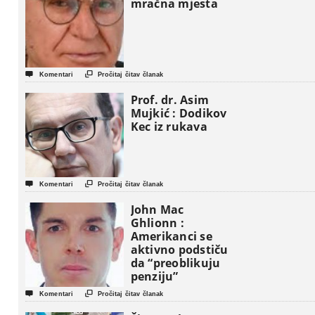
mračna mjesta


Komentari
Pročitaj čitav članak
Prof. dr. Asim
Mujkić : Dodikov
Kec iz rukava


Komentari
Pročitaj čitav članak
John Mac
Ghlionn :
Amerikanci se
aktivno podstiču
da “preoblikuju
penziju”


Komentari
Pročitaj čitav članak