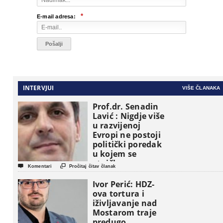
*
E-mail adresa:
INTERVJUI
VIŠE ČLANAKA
Prof.dr. Senadin
Lavić : Nigdje više
u razvijenoj
Evropi ne postoji
politički poredak
u kojem se
etničke grupe


Komentari
Pročitaj čitav članak
pojavljuju kao
osnovne
Ivor Perić: HDZ-
političke jedinice
ova tortura i
iživljavanje nad
Mostarom traje
predugo