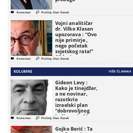


Komentari
Pročitaj čitav članak
Vojni analitičar
dr. Vilko Klasan
upozorava : “Ovo
nije primirje ,
nego početak
svjetskog rata!”
(Video)


Komentari
Pročitaj čitav članak
KOLUMNE
VIŠE ČLANAKA
Gideon Levy :
Kako je tinejdžer,
a ne novinar,
razotkrio
izraelski plan
“dobrovoljnog
iseljavanja ” iz


Komentari
Pročitaj čitav članak
Gaze
Gojko Berić : Ta