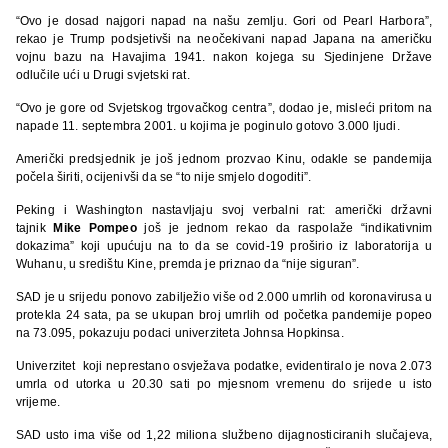
“Ovo je dosad najgori napad na našu zemlju. Gori od Pearl Harbora”,
rekao je Trump podsjetivši na neočekivani napad Japana na američku
vojnu bazu na Havajima 1941. nakon kojega su Sjedinjene Države
odlučile ući u Drugi svjetski rat.
“Ovo je gore od Svjetskog trgovačkog centra”, dodao je, misleći pritom na
napade 11. septembra 2001. u kojima je poginulo gotovo 3.000 ljudi.
Američki predsjednik je još jednom prozvao Kinu, odakle se pandemija
počela širiti, ocijenivši da se “to nije smjelo dogoditi”.
Peking i Washington nastavljaju svoj verbalni rat: američki državni
tajnik
Mike Pompeo
još je jednom rekao da raspolaže “indikativnim
dokazima” koji upućuju na to da se covid-19 proširio iz laboratorija u
Wuhanu, u središtu Kine, premda je priznao da “nije siguran”.
SAD je u srijedu ponovo zabilježio više od 2.000 umrlih od koronavirusa u
protekla 24 sata, pa se ukupan broj umrlih od početka pandemije popeo
na 73.095, pokazuju podaci univerziteta Johnsa Hopkinsa.
Univerzitet koji neprestano osvježava podatke, evidentiralo je nova 2.073
umrla od utorka u 20.30 sati po mjesnom vremenu do srijede u isto
vrijeme.
SAD usto ima više od 1,22 miliona službeno dijagnosticiranih slučajeva,