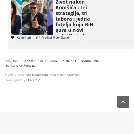
Život nakon
Komšića : Tri
strategije, tri
tabora i jedna
fotelja koja BiH
gura u novi
politički triler


Komentari
Pročitaj čitav članak
POČETNA
O NAMA
IMPRESSUM
KONTAKT
MARKETING
USLOVI KORIŠTENJA
© 2013 Copyright
Kliker.info
. Sva prava zadržana.
Developed by
LEFTOR
