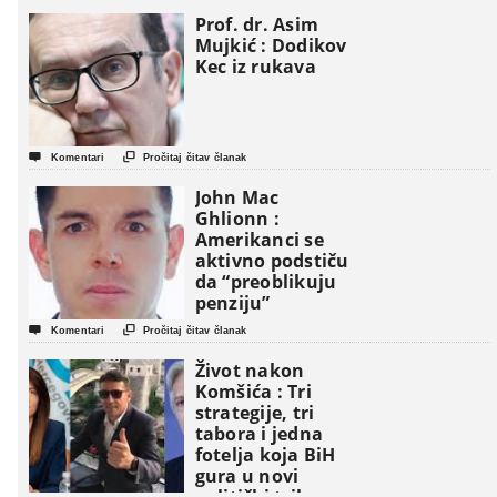
Prof. dr. Asim
Mujkić : Dodikov
Kec iz rukava


Komentari
Pročitaj čitav članak
John Mac
Ghlionn :
Amerikanci se
aktivno podstiču
da “preoblikuju
penziju”


Komentari
Pročitaj čitav članak
Život nakon
Komšića : Tri
strategije, tri
tabora i jedna
fotelja koja BiH
gura u novi