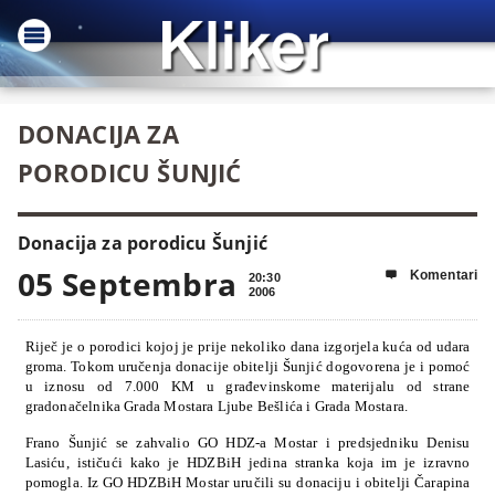
DONACIJA ZA
PORODICU ŠUNJIĆ
Donacija za porodicu Šunjić
05 Septembra
Komentari

20:30
2006
Riječ je o porodici kojoj je prije nekoliko dana izgorjela kuća od udara
groma. Tokom uručenja donacije obitelji Šunjić dogovorena je i pomoć
u iznosu od 7.000 KM u građevinskome materijalu od strane
gradonačelnika Grada Mostara Ljube Bešlića i Grada Mostara.
Frano Šunjić se zahvalio GO HDZ-a Mostar i predsjedniku Denisu
Lasiću, ističući kako je HDZBiH jedina stranka koja im je izravno
pomogla. Iz GO HDZBiH Mostar uručili su donaciju i obitelji Čarapina