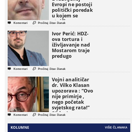
Evropi ne postoji
politički poredak
u kojem se
etničke grupe


Komentari
Pročitaj čitav članak
pojavljuju kao
osnovne
Ivor Perić: HDZ-
političke jedinice
ova tortura i
iživljavanje nad
Mostarom traje
predugo


Komentari
Pročitaj čitav članak
Vojni analitičar
dr. Vilko Klasan
upozorava : “Ovo
nije primirje ,
nego početak
svjetskog rata!”
(Video)


Komentari
Pročitaj čitav članak
KOLUMNE
VIŠE ČLANAKA