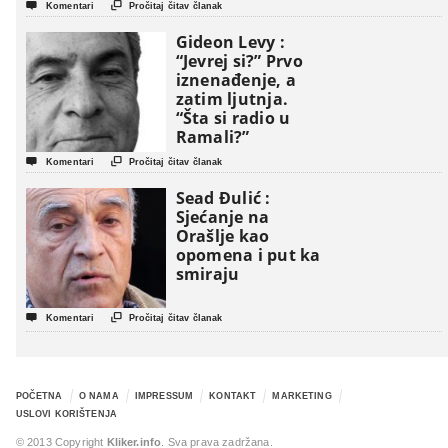
politički triler


Komentari
Pročitaj čitav članak
Gideon Levy :
“Jevrej si?” Prvo
iznenađenje, a
zatim ljutnja.
“Šta si radio u
Ramali?”


Komentari
Pročitaj čitav članak
Sead Đulić :
Sjećanje na
Orašlje kao
opomena i put ka
smiraju


Komentari
Pročitaj čitav članak
POČETNA
O NAMA
IMPRESSUM
KONTAKT
MARKETING
USLOVI KORIŠTENJA
© 2013 Copyright
Kliker.info
. Sva prava zadržana.