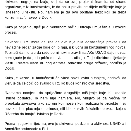
skriveno, negdje na kraju, stoji da se ovaj projekat finansira od strane
organizacije iz inostranstva, te da oni u pravilu ne dijele mišljenje koje je
izneseno u tekstu. No, namjera je da ovo postane tekst koji se treba
konzumirati”, naveo je Dodik.
Kako je ocijenio, riječ je o perfidnom načinu uticaja i miješanja u izborni
proces.
“Javnost u RS mora da zna da ovo nije bila dosadašnja praksa i da
nevladine organizacije koje oni biraju, isključivi su konzumenti tog novca.
To znači da moraju da rade po njihovim pravilima. AKo USAID daje novac,
nemoguće je da je to priča o nevladinom uticaju. To je direktno miješanje
vlasti u sistem vlasti drugog entiteta, odnosno druge države”, poručio je
Dodik.
Kako je kazao, u budućnosti će vlast baviti ovim pitanjem, dodavši da
vjeruje da će doći do svakog u RS ko bude koristio ova sredstva.
“Nemamo namjeru da spriječimo drugačije mišljenje koje bi iznosilo
istinite podatke. To nam nije namjera. No, vidljivo je da većina tih
projekata završava tako što oni koji nose i koji realizuju te projekte nisu
obveznici ni plaćanja doprinosa, niti bilo kakvih fiskalnih obaveza koje u
RS treba da imaju”, istakao je Dodik.
Prema njegovim riječima, ovo je skrivena, podzemna aktivnost USAID-a i
Američke ambasade u BiH.