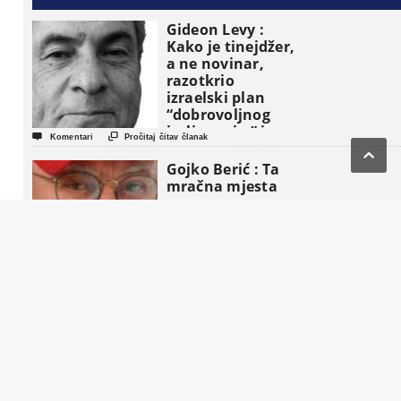
Gideon Levy :
Kako je tinejdžer,
a ne novinar,
razotkrio
izraelski plan
“dobrovoljnog
iseljavanja ” iz


Komentari
Pročitaj čitav članak
Gaze

Gojko Berić : Ta
mračna mjesta


Komentari
Pročitaj čitav članak
Prof. dr. Asim
Mujkić : Dodikov
Kec iz rukava