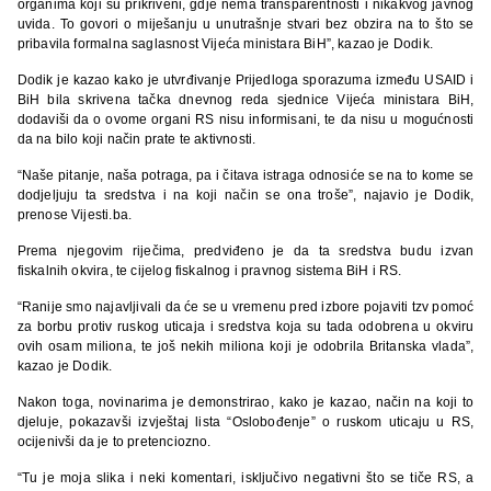
organima koji su prikriveni, gdje nema transparentnosti i nikakvog javnog
uvida. To govori o miješanju u unutrašnje stvari bez obzira na to što se
pribavila formalna saglasnost Vijeća ministara BiH”, kazao je Dodik.
Dodik je kazao kako je utvrđivanje Prijedloga sporazuma između USAID i
BiH bila skrivena tačka dnevnog reda sjednice Vijeća ministara BiH,
dodaviši da o ovome organi RS nisu informisani, te da nisu u mogućnosti
da na bilo koji način prate te aktivnosti.
“Naše pitanje, naša potraga, pa i čitava istraga odnosiće se na to kome se
dodjeljuju ta sredstva i na koji način se ona troše”, najavio je Dodik,
prenose Vijesti.ba.
Prema njegovim riječima, predviđeno je da ta sredstva budu izvan
fiskalnih okvira, te cijelog fiskalnog i pravnog sistema BiH i RS.
“Ranije smo najavljivali da će se u vremenu pred izbore pojaviti tzv pomoć
za borbu protiv ruskog uticaja i sredstva koja su tada odobrena u okviru
ovih osam miliona, te još nekih miliona koji je odobrila Britanska vlada”,
kazao je Dodik.
Nakon toga, novinarima je demonstrirao, kako je kazao, način na koji to
djeluje, pokazavši izvještaj lista “Oslobođenje” o ruskom uticaju u RS,
ocijenivši da je to pretenciozno.
“Tu je moja slika i neki komentari, isključivo negativni što se tiče RS, a