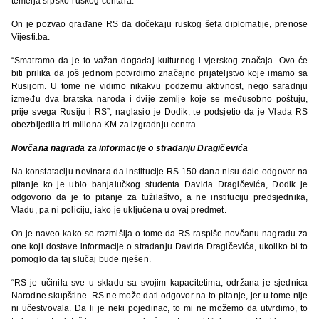
temelja srpsko-ruskog centara.
On je pozvao građane RS da dočekaju ruskog šefa diplomatije, prenose
Vijesti.ba.
“Smatramo da je to važan događaj kulturnog i vjerskog značaja. Ovo će
biti prilika da još jednom potvrdimo značajno prijateljstvo koje imamo sa
Rusijom. U tome ne vidimo nikakvu podzemu aktivnost, nego saradnju
između dva bratska naroda i dvije zemlje koje se međusobno poštuju,
prije svega Rusiju i RS”, naglasio je Dodik, te podsjetio da je Vlada RS
obezbijedila tri miliona KM za izgradnju centra.
Novčana nagrada za informacije o stradanju Dragičevića
Na konstataciju novinara da institucije RS 150 dana nisu dale odgovor na
pitanje ko je ubio banjalučkog studenta Davida Dragičevića, Dodik je
odgovorio da je to pitanje za tužilaštvo, a ne instituciju predsjednika,
Vladu, pa ni policiju, iako je uključena u ovaj predmet.
On je naveo kako se razmišlja o tome da RS raspiše novčanu nagradu za
one koji dostave informacije o stradanju Davida Dragičevića, ukoliko bi to
pomoglo da taj slučaj bude riješen.
“RS je učinila sve u skladu sa svojim kapacitetima, održana je sjednica
Narodne skupštine. RS ne može dati odgovor na to pitanje, jer u tome nije
ni učestvovala. Da li je neki pojedinac, to mi ne možemo da utvrdimo, to