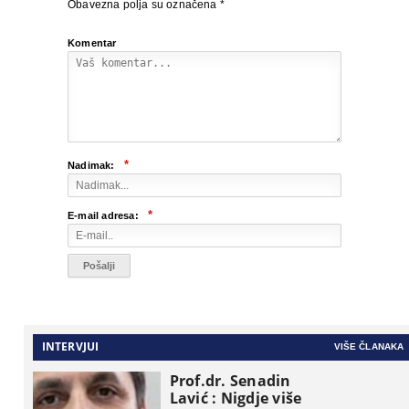
Obavezna polja su označena
*
Komentar
*
Nadimak:
*
E-mail adresa:
INTERVJUI
VIŠE ČLANAKA
Prof.dr. Senadin
Lavić : Nigdje više