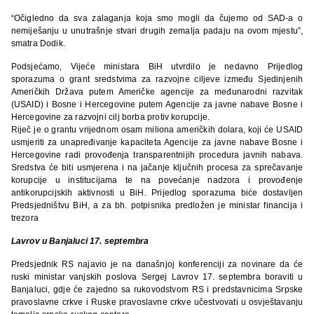
“Očigledno da sva zalaganja koja smo mogli da čujemo od SAD-a o
nemiješanju u unutrašnje stvari drugih zemalja padaju na ovom mjestu”,
smatra Dodik.
Podsjećamo, Vijeće ministara BiH utvrdilo je nedavno Prijedlog
sporazuma o grant sredstvima za razvojne ciljeve između Sjedinjenih
Američkih Država putem Američke agencije za međunarodni razvitak
(USAID) i Bosne i Hercegovine putem Agencije za javne nabave Bosne i
Hercegovine za razvojni cilj borba protiv korupcije.
Riječ je o grantu vrijednom osam miliona američkih dolara, koji će USAID
usmjeriti za unapređivanje kapaciteta Agencije za javne nabave Bosne i
Hercegovine radi provođenja transparentnijih procedura javnih nabava.
Sredstva će biti usmjerena i na jačanje ključnih procesa za sprečavanje
korupcije u institucijama te na povećanje nadzora i provođenje
antikorupcijskih aktivnosti u BiH. Prijedlog sporazuma biće dostavljen
Predsjedništvu BiH, a za bh. potpisnika predložen je ministar financija i
trezora
Lavrov u Banjaluci 17. septembra
Predsjednik RS najavio je na današnjoj konferenciji za novinare da će
ruski ministar vanjskih poslova Sergej Lavrov 17. septembra boraviti u
Banjaluci, gdje će zajedno sa rukovodstvom RS i predstavnicima Srpske
pravoslavne crkve i Ruske pravoslavne crkve učestvovati u osvještavanju