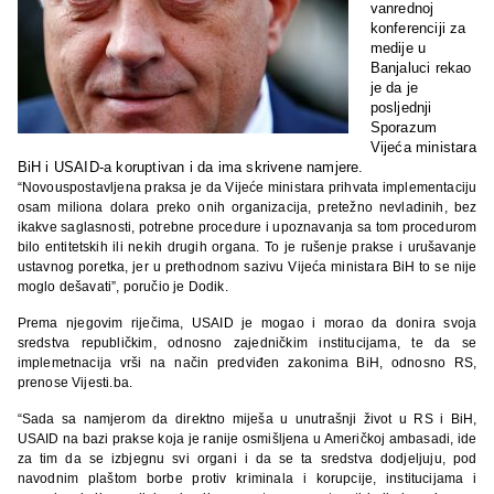
vanrednoj
konferenciji za
medije u
Banjaluci rekao
je da je
posljednji
Sporazum
Vijeća ministara
BiH i USAID-a koruptivan i da ima skrivene namjere.
“Novouspostavljena praksa je da Vijeće ministara prihvata implementaciju
osam miliona dolara preko onih organizacija, pretežno nevladinih, bez
ikakve saglasnosti, potrebne procedure i upoznavanja sa tom procedurom
bilo entitetskih ili nekih drugih organa. To je rušenje prakse i urušavanje
ustavnog poretka, jer u prethodnom sazivu Vijeća ministara BiH to se nije
moglo dešavati”, poručio je Dodik.
Prema njegovim riječima, USAID je mogao i morao da donira svoja
sredstva republičkim, odnosno zajedničkim institucijama, te da se
implemetnacija vrši na način predviđen zakonima BiH, odnosno RS,
prenose Vijesti.ba.
“Sada sa namjerom da direktno miješa u unutrašnji život u RS i BiH,
USAID na bazi prakse koja je ranije osmišljena u Američkoj ambasadi, ide
za tim da se izbjegnu svi organi i da se ta sredstva dodjeljuju, pod
navodnim plaštom borbe protiv kriminala i korupcije, institucijama i