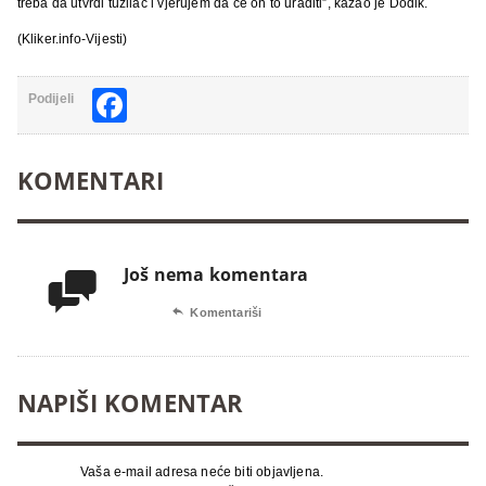
treba da utvrdi tužilac i vjerujem da će on to uraditi”, kazao je Dodik.
(Kliker.info-Vijesti)
Facebook
Podijeli
KOMENTARI
Još nema komentara


Komentariši
NAPIŠI KOMENTAR
Vaša e-mail adresa neće biti objavljena.