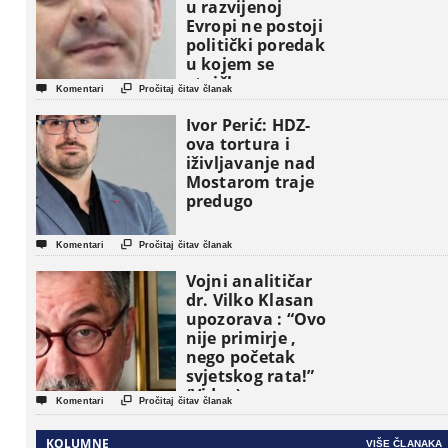
u razvijenoj
Evropi ne postoji
politički poredak
u kojem se
etničke grupe


Komentari
Pročitaj čitav članak
pojavljuju kao
osnovne
Ivor Perić: HDZ-
političke jedinice
ova tortura i
iživljavanje nad
Mostarom traje
predugo


Komentari
Pročitaj čitav članak
Vojni analitičar
dr. Vilko Klasan
upozorava : “Ovo
nije primirje ,
nego početak
svjetskog rata!”
(Video)


Komentari
Pročitaj čitav članak
KOLUMNE
VIŠE ČLANAKA