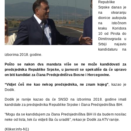
Republike
Srpske danas je
na otvaranju
dionice autoputa
na istočnom
kraku Koridora
10 od Pirota do
Dimitrovgrada u
Srbiji najavio
kandidaturu na
izborima 2018. godine.
Pošto se nakon dva mandata više se ne može kandidovati za
predsjednika Republike Srpske, u javnosti se spekuliše da će upravo
on biti kandidat za člana Predsjedništva Bosne i Hercegovine.
“Vidjet ćeš me kao nekog predsjednika, ne znam kojeg”
, kazao je
Dodik.
Dodik je ranije kazao da će SNSD na izborima 2018. godine imati
kandidate za predsjednika Republike Srpske i člana Predsjedništva BiH.
“Mogu da se kandidujem za člana Predsjedništva BiH ili da budem nosilac
neke od lista, tek ću vidjeti šta ću uraditi”, rekao je Dodik za ATV ranije.
(Kliker.info-N1)