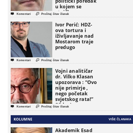
politički poredak
u kojem se
etničke grupe


Komentari
Pročitaj čitav članak
pojavljuju kao
osnovne
Ivor Perić: HDZ-
političke jedinice
ova tortura i
iživljavanje nad
Mostarom traje
predugo


Komentari
Pročitaj čitav članak
Vojni analitičar
dr. Vilko Klasan
upozorava : “Ovo
nije primirje ,
nego početak
svjetskog rata!”
(Video)


Komentari
Pročitaj čitav članak
KOLUMNE
VIŠE ČLANAKA
Akademik Esad