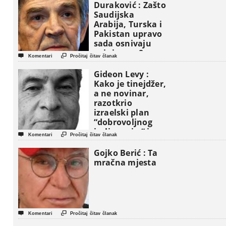
Duraković : Zašto
Saudijska
Arabija, Turska i
Pakistan upravo
sada osnivaju
vojni savez?


Komentari
Pročitaj čitav članak
Gideon Levy :
Kako je tinejdžer,
a ne novinar,
razotkrio
izraelski plan
“dobrovoljnog
iseljavanja ” iz


Komentari
Pročitaj čitav članak
Gaze
Gojko Berić : Ta
mračna mjesta


Komentari
Pročitaj čitav članak