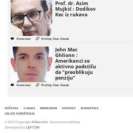
Prof. dr. Asim
Mujkić : Dodikov
Kec iz rukava


Komentari
Pročitaj čitav članak
John Mac
Ghlionn :
Amerikanci se
aktivno podstiču
da “preoblikuju
penziju”


Komentari
Pročitaj čitav članak
POČETNA
O NAMA
IMPRESSUM
KONTAKT
MARKETING
USLOVI KORIŠTENJA
© 2013 Copyright
Kliker.info
. Sva prava zadržana.
Developed by
LEFTOR