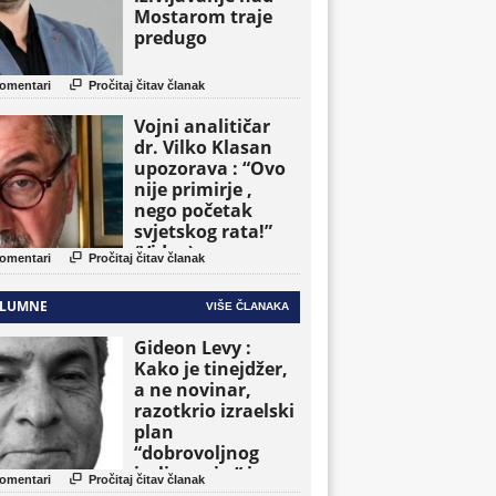
Mostarom traje
predugo

omentari
Pročitaj čitav članak
Vojni analitičar
dr. Vilko Klasan
upozorava : “Ovo
nije primirje ,
nego početak
svjetskog rata!”
(Video)

omentari
Pročitaj čitav članak
LUMNE
VIŠE ČLANAKA
Gideon Levy :
Kako je tinejdžer,
a ne novinar,
razotkrio izraelski
plan
“dobrovoljnog
iseljavanja ” iz

omentari
Pročitaj čitav članak
Gaze