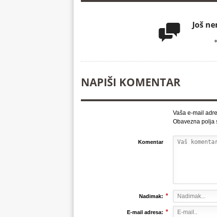
Još n

NAPIŠI KOMENTAR
Vaša e-mail adre
Obavezna polja
Komentar
*
Nadimak:
*
E-mail adresa: