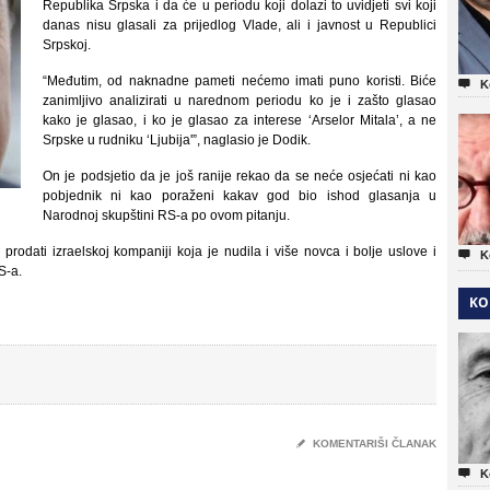
Republika Srpska i da će u periodu koji dolazi to uvidjeti svi koji
danas nisu glasali za prijedlog Vlade, ali i javnost u Republici
Srpskoj.
“Međutim, od naknadne pameti nećemo imati puno koristi. Biće

K
zanimljivo analizirati u narednom periodu ko je i zašto glasao
kako je glasao, i ko je glasao za interese ‘Arselor Mitala’, a ne
Srpske u rudniku ‘Ljubija'”, naglasio je Dodik.
On je podsjetio da je još ranije rekao da se neće osjećati ni kao
pobjednik ni kao poraženi kakav god bio ishod glasanja u
Narodnoj skupštini RS-a po ovom pitanju.
 prodati izraelskoj kompaniji koja je nudila i više novca i bolje uslove i

K
S-a.
KO
✎
KOMENTARIŠI ČLANAK

K