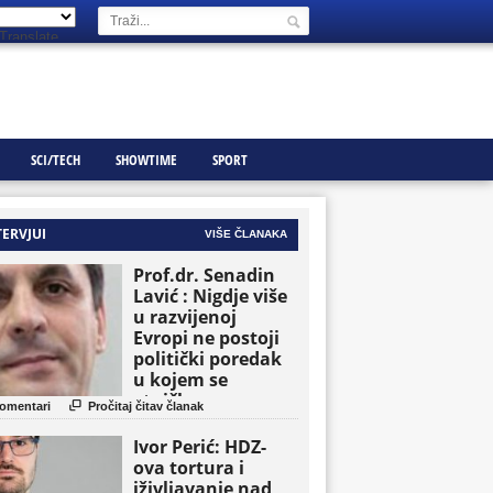
Translate
SCI/TECH
SHOWTIME
SPORT
TERVJUI
VIŠE ČLANAKA
Prof.dr. Senadin
Lavić : Nigdje više
u razvijenoj
Evropi ne postoji
politički poredak
u kojem se
etničke grupe

omentari
Pročitaj čitav članak
pojavljuju kao
osnovne političke
Ivor Perić: HDZ-
jedinice
ova tortura i
iživljavanje nad