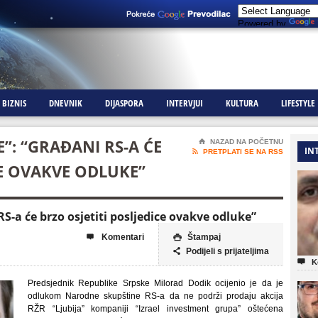
Powered by
BIZNIS
DNEVNIK
DIJASPORA
INTERVJUI
KULTURA
LIFESTYLE
E”: “GRAĐANI RS-A ĆE
⌂
NAZAD NA POČETNU
IN

PRETPLATI SE NA RSS
CE OVAKVE ODLUKE”
RS-a će brzo osjetiti posljedice ovakve odluke”
Komentari
Štampaj


Podijeli s prijateljima


K
Predsjednik Republike Srpske Milorad Dodik ocijenio je da je
odlukom Narodne skupštine RS-a da ne podrži prodaju akcija
RŽR “Ljubija” kompaniji “Izrael investment grupa” oštećena