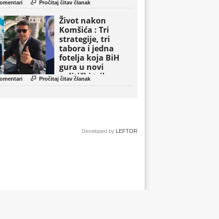

omentari
Pročitaj čitav članak
Život nakon
Komšića : Tri
strategije, tri
tabora i jedna
fotelja koja BiH
gura u novi
politički triler

omentari
Pročitaj čitav članak
Developed by
LEFTOR