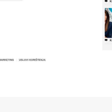

K

K
MARKETING
USLOVI KORIŠTENJA