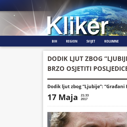
BIH
REGION
SVIJET
KOLUMNE
DODIK LJUT ZBOG “LJUBIJ
BRZO OSJETITI POSLJEDI
Dodik ljut zbog “Ljubije”: “Građani 
17 Maja
21:33
2017