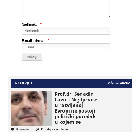
*
Nadimak:
*
E-mail adresa:
INTERVJUI
VIŠE ČLANAKA
Prof.dr. Senadin
Lavić : Nigdje više
u razvijenoj
Evropi ne postoji
politički poredak
u kojem se
etničke grupe


Komentari
Pročitaj čitav članak