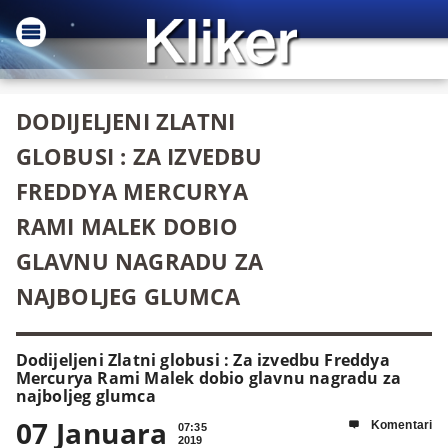
DODIJELJENI ZLATNI
GLOBUSI : ZA IZVEDBU
FREDDYA MERCURYA
RAMI MALEK DOBIO
GLAVNU NAGRADU ZA
NAJBOLJEG GLUMCA
Dodijeljeni Zlatni globusi : Za izvedbu Freddya
Mercurya Rami Malek dobio glavnu nagradu za
najboljeg glumca
07 Januara
Komentari

07:35
2019