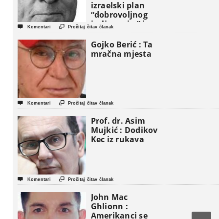
izraelski plan
“dobrovoljnog
iseljavanja ” iz


Komentari
Pročitaj čitav članak
Gaze
Gojko Berić : Ta
mračna mjesta


Komentari
Pročitaj čitav članak
Prof. dr. Asim
Mujkić : Dodikov
Kec iz rukava


Komentari
Pročitaj čitav članak
John Mac
Ghlionn :
Amerikanci se