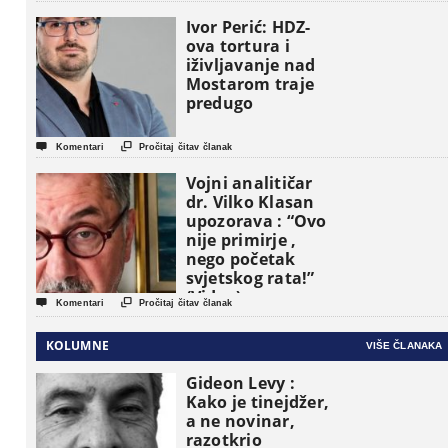
pojavljuju kao
osnovne
Ivor Perić: HDZ-
političke jedinice
ova tortura i
iživljavanje nad
Mostarom traje
predugo


Komentari
Pročitaj čitav članak
Vojni analitičar
dr. Vilko Klasan
upozorava : “Ovo
nije primirje ,
nego početak
svjetskog rata!”
(Video)


Komentari
Pročitaj čitav članak
KOLUMNE
VIŠE ČLANAKA
Gideon Levy :
Kako je tinejdžer,
a ne novinar,
razotkrio