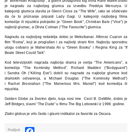
je “Bohemian Rhapsody”, a glavni protagonist tog filma Rami Malek dobio
je nagradu za najboljeg glumca za izvedbu Freddya Mercurya. U
kategoriji glumica slavila je Glenn Close za “The Wife”, iako se očekivalo
da će to priznanje pripasti Lady Gagi. U kategoriji najboljeg filma
komedije ili mjuzikla pobijedio je “Green Book”, Christian Bale (“Vice”) je
najbolji glumac, a Olivia Colman (“The Favourite”) glumica.
Nagradu za najboljeg redatelja dobio je Meksikanac Alfonso Cuaron za
film “Roma”, koji je proglašen i za najbolji strani film. Najbolju sporednu
ulogu ostvario je Mahershala Ali u “Green Booku” i Regina King za “If
Beale Street Could Talk”.
Kod televizijskih nagrada najbolja drama je serija “The Americans”, a
komedija “The Kominsky Method”. Richard Madden (“Bodyguard”)
i Sandra Oh (“Killing Eve”) dobili su nagrade za najbolje glumce kod
dramskih ostvarenja, a Michael Douglas (“The Kominsky Method”)
i Rachel Brosnahan (“The Marvelous Mrs. Maisel”) kod komedija ili
mjuzikla.
Golden Globe za životno djelo, koja nosi ime Cecil B. DeMille, dobio je
Jeff Bridges, slavni “The Dude” u filmu The Big Lebowski iz 1998. godine.
Zlatni globus je vrlo često i glavni indikator za favorite za Oscara.
Facebook
Podijeli