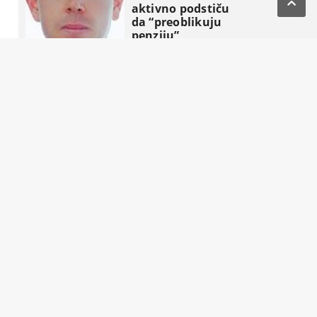

aktivno podstiču
da “preoblikuju
penziju”


Komentari
Pročitaj čitav članak
Život nakon
Komšića : Tri
strategije, tri
tabora i jedna
fotelja koja BiH
gura u novi
politički triler


Komentari
Pročitaj čitav članak
POČETNA
O NAMA
IMPRESSUM
KONTAKT
MARKETING
USLOVI KORIŠTENJA
© 2013 Copyright
Kliker.info
. Sva prava zadržana.
Developed by
LEFTOR