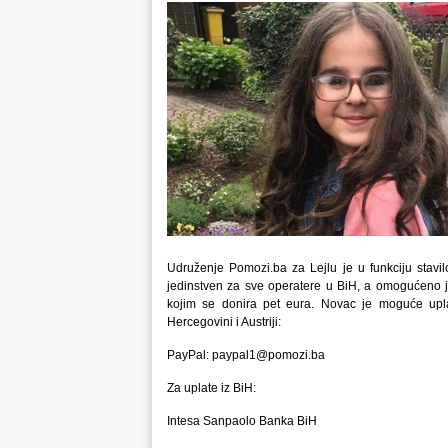
Udruženje Pomozi.ba za Lejlu je u funkciju stavi
jedinstven za sve operatere u BiH, a omogućeno j
kojim se donira pet eura. Novac je moguće upla
Hercegovini i Austriji:
PayPal: paypal1@pomozi.ba
Za uplate iz BiH:
Intesa Sanpaolo Banka BiH