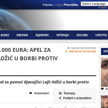
Powered by
BIZNIS
DNEVNIK
DIJASPORA
INTERVJUI
KULTURA
LIFESTYLE
.000 EURA: APEL ZA
⌂
NAZAD NA POČETNU
IN

PRETPLATI SE NA RSS
ADŽIĆ U BORBI PROTIV
l za pomoć djevojčici Lejli Adžić u borbi protiv

K
Komentari
Štampaj


Podijeli s prijateljima
