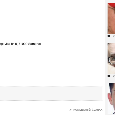

K
egovića br. 8, 71000 Sarajevo

K
✎
KOMENTARIŠI ČLANAK