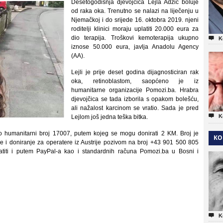
Desetogodišnja djevojčica Lejla Adžić boluje
od raka oka. Trenutno se nalazi na liječenju u
Njemačkoj i do srijede 16. oktobra 2019. njeni
roditelji klinici moraju uplatiti 20.000 eura za
dio terapija. Troškovi kemoterapija ukupno

K
iznose 50.000 eura, javlja Anadolu Agency
(AA).
Lejli je prije deset godina dijagnosticiran rak
oka, retinoblastom, saopćeno je iz
humanitarne organizacije Pomozi.ba. Hrabra
djevojčica se tada izborila s opakom bolešću,
ali nažalost karcinom se vratio. Sada je pred

K
Lejlom još jedna teška bitka.
lo humanitarni broj 17007, putem kojeg se mogu donirati 2 KM. Broj je
KO
e i doniranje za operatere iz Austrije pozivom na broj +43 901 500 805
titi i putem PayPal-a kao i standardnih računa Pomozi.ba u Bosni i

K