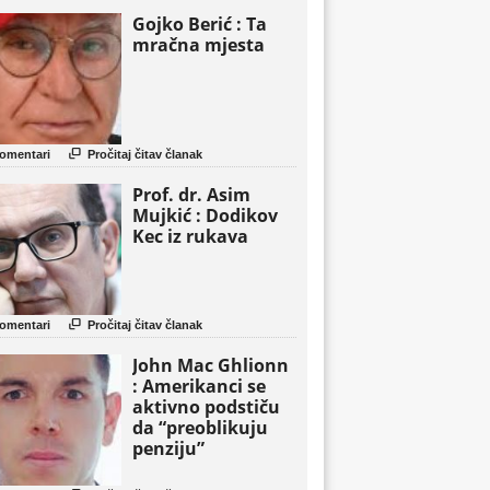
Gojko Berić : Ta
mračna mjesta

omentari
Pročitaj čitav članak
Prof. dr. Asim
Mujkić : Dodikov
Kec iz rukava

omentari
Pročitaj čitav članak
John Mac Ghlionn
: Amerikanci se
aktivno podstiču
da “preoblikuju
penziju”