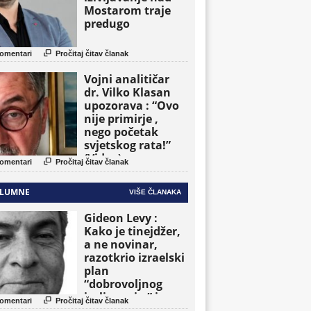
Mostarom traje
predugo

omentari
Pročitaj čitav članak
Vojni analitičar
dr. Vilko Klasan
upozorava : “Ovo
nije primirje ,
nego početak
svjetskog rata!”
(Video)

omentari
Pročitaj čitav članak
LUMNE
VIŠE ČLANAKA
Gideon Levy :
Kako je tinejdžer,
a ne novinar,
razotkrio izraelski
plan
“dobrovoljnog
iseljavanja ” iz

omentari
Pročitaj čitav članak
Gaze