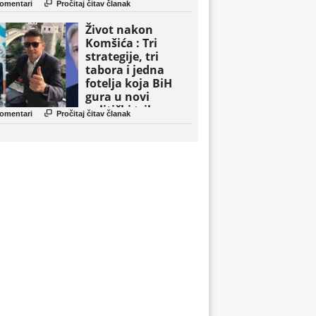

omentari
Pročitaj čitav članak
Život nakon
Komšića : Tri
strategije, tri
tabora i jedna
fotelja koja BiH
gura u novi
politički triler

omentari
Pročitaj čitav članak