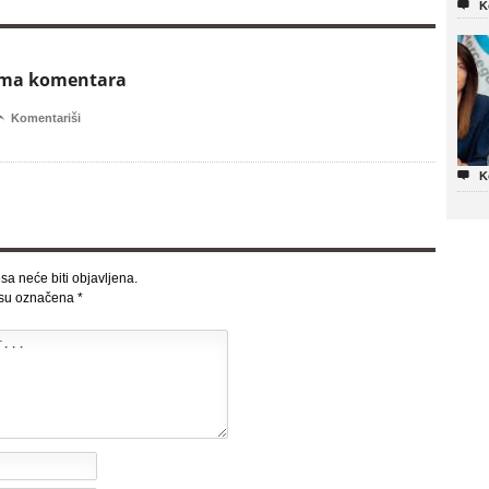

K
ema komentara

Komentariši

K
sa neće biti objavljena.
 su označena
*