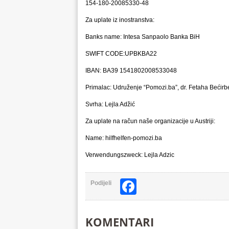
154-180-20085330-48
Za uplate iz inostranstva:
Banks name: Intesa Sanpaolo Banka BiH
SWIFT CODE:UPBKBA22
IBAN: BA39 1541802008533048
Primalac: Udruženje “Pomozi.ba”, dr. Fetaha Bećirb
Svrha: Lejla Adžić
Za uplate na račun naše organizacije u Austriji:
Name: hilfhelfen-pomozi.ba
Verwendungszweck: Lejla Adzic
Facebook
Podijeli
KOMENTARI