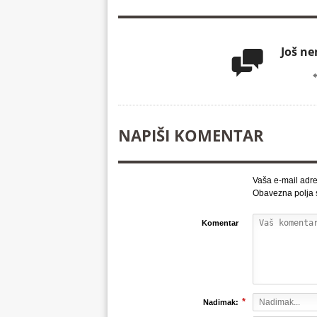
Još n

NAPIŠI KOMENTAR
Vaša e-mail adre
Obavezna polja
Komentar
*
Nadimak: