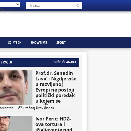
Translate
SCI/TECH
SHOWTIME
SPORT
TERVJUI
VIŠE ČLANAKA
Prof.dr. Senadin
Lavić : Nigdje više
u razvijenoj
Evropi ne postoji
politički poredak
u kojem se
etničke grupe

omentari
Pročitaj čitav članak
pojavljuju kao
osnovne političke
Ivor Perić: HDZ-
jedinice
ova tortura i
iživljavanje nad