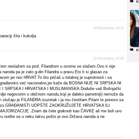

K
10 Decembra, 10:11
raciji žita i kukolja.

K
10 Decembra, 23:32
iučem neslažem sa prof, Filandrom u ovome se slažem.Ovo ti nije
da pa je zato g-din Filandra u pravu.Eto ti si glasao za
om jer nisi HRVAT.To što pričaš u totalnoj je suprotnosti i sa
 građansko već nacionalno,jer kaže da BOSNA NIJE NI SRPSKA NI
I SRPSKA I HRVATSKA I MUSLIMANSKA.Doduše vaš Bošnjački
vdje negovorim o običnom narodu,koji je daleko pametniji) nemože da
slučaju je FILANDRA izuzetak i ja mu čestitam.Pitam te ponovo sa
ACI tzv.GRAĐANISTI UOPŠTE ZAOKRUŽUJETE HRVATSKA ILI
MAJORIZACIJE .Znam da čete graknuti kao ČAVKE ali me boli uvo
 iselite se u neku takvu pošto je ovo Država naroda a ne