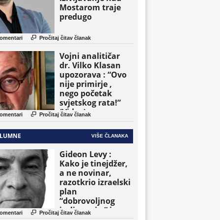
Mostarom traje
predugo

omentari
Pročitaj čitav članak
Vojni analitičar
dr. Vilko Klasan
upozorava : “Ovo
nije primirje ,
nego početak
svjetskog rata!”
(Video)

omentari
Pročitaj čitav članak
LUMNE
VIŠE ČLANAKA
Gideon Levy :
Kako je tinejdžer,
a ne novinar,
razotkrio izraelski
plan
“dobrovoljnog
iseljavanja ” iz

omentari
Pročitaj čitav članak
Gaze