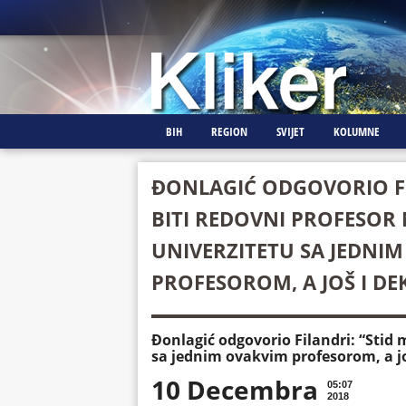
BIH
REGION
SVIJET
KOLUMNE
ĐONLAGIĆ ODGOVORIO FIL
BITI REDOVNI PROFESOR
UNIVERZITETU SA JEDNI
PROFESOROM, A JOŠ I D
Đonlagić odgovorio Filandri: “Stid 
sa jednim ovakvim profesorom, a j
10 Decembra
05:07
2018