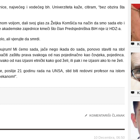
e, najvećeg i vodećeg bh. Univerziteta kaže, citiram, “bez obzira šta
dnom voljom, dali svoj glas za Željka Komšića na način da smo sada eto i
ske akademske zajednice kmeči što član Predsjedništva BiH nije iz HDZ-a.
o, ali vjerujte da smrdi.

K
bujrum! Mi ćemo sada, jače nego ikada do sada, ponovo staviti na stol
ačiti zaštitu prava svakoga od nas pojedinačno kao čovjeka, pojedinca.
ko od nas izjasni etnički kako god želi, ili pak i ne izjasni ako to ne želi.
je, poslije 21 godinu rada na UNSA, stid biti redovni profesor na istom
dekanom!”.

K
✎
KOMENTARIŠI ČLANAK
10 Decembra, 06:50