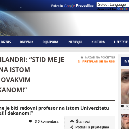
Powered by
BIZNIS
DNEVNIK
DIJASPORA
INTERVJUI
KULTURA
LIFESTYLE
ANDRI: “STID ME JE
⌂
NAZAD NA POČETNU
IN

PRETPLATI SE NA RSS
 NA ISTOM
M OVAKVIM
EKANOM!”

K
me je biti redovni profesor na istom Univerzitetu
oš i dekanom!”
3 0 komentara
Štampaj


Podijeli s prijateljima
