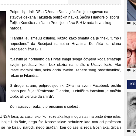
Potpredsjednik DF-a Dženan Đonlagić oštro je reagovao na
stavove dekana Fakulteta političkih nauka Šaćira Filandre o izboru
Željka Komšića za člana Predsjedništva BiH iz reda hrvatskog

K
naroda.
Filandra je, između ostalog, kazao kako smatra da je “nekulturno i
nepošteno” da Bošnjaci nametnu Hrvatima Komšića za člana
Predsjedništva BiH.
“Sasvim je normalno da Hrvati imaju svoga čovjeka koga smatraju
svojim predstavnikom, bez obzira na to što u Ustavu kaže. Ako
imate moralni stav, neka onda svatko izabere svog predstavnika”,

K
rekao je Filandra.
KO
S druge strane, potpredsjednik DF-a na svom Facebook profilu
jasno poručuje: “Profesore Filandra, u etničkim torovima je možda
toplo, ali vjerujte da smrdi”.
Đonlagićevu reakciju prenosimo u cjelosti:
NSA loša, uz čast nekoliko izuzetaka koji mogu stati na prste dvije ruke.
 bolje i da šute, nego što iznose takve nebuloze kao ova od profesora
 se ne biraju narodi, nego građani koji dolaze iz reda Bošnjaka, Srba i

K