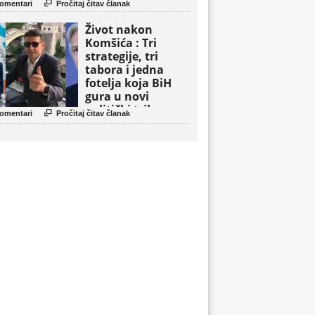

omentari
Pročitaj čitav članak
Život nakon
Komšića : Tri
strategije, tri
tabora i jedna
fotelja koja BiH
gura u novi
politički triler

omentari
Pročitaj čitav članak