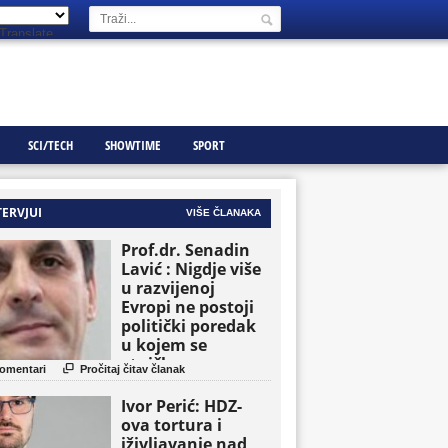
Translate
SCI/TECH
SHOWTIME
SPORT
TERVJUI
VIŠE ČLANAKA
Prof.dr. Senadin
Lavić : Nigdje više
u razvijenoj
Evropi ne postoji
politički poredak
u kojem se
etničke grupe

omentari
Pročitaj čitav članak
pojavljuju kao
osnovne političke
Ivor Perić: HDZ-
jedinice
ova tortura i
iživljavanje nad