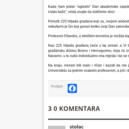
Kada Vam jedan “ugledni” član akademske zajednic
Ustav kaže”, onda znajte da dotičemo dno!
Poniziti 225 hiljada građana koji su, svojom slobo
nekulturni je čin koji govori koliko ovaj član salon
Profesore Filandra, u etničkim torovima je možda topl
Nas 225 hiljada građana neće u taj smrad, a Vi 
građansku državu Bosnu i Hercegovinu, koja će zn
Naravno, u to naše individualno ima mjesta i da se sva
Na kraju, moram biti malo i ličan i kazati da me 
Univerzitetu sa jednim ovakvim profesorom, a još i 
Facebook
Podijeli
3 0 KOMENTARA
stolac