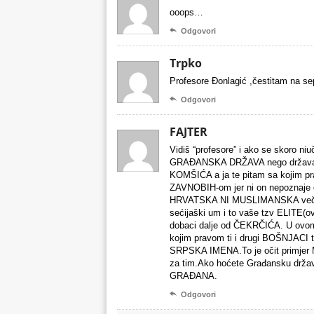
ooops…

Odgovori
Trpko
Profesore Đonlagić ,čestitam na sepa

Odgovori
FAJTER
Vidiš “profesore” i ako se skoro n
GRAĐANSKA DRŽAVA nego država naro
KOMŠIĆA a ja te pitam sa kojim prav
ZAVNOBIH-om jer ni on nepoznaje
HRVATSKA NI MUSLIMANSKA več 
sećijaški um i to vaše tzv ELITE(o
dobaci dalje od ČEKRČIĆA. U ovom 
kojim pravom ti i drugi BOŠNJ
SRPSKA IMENA.To je očit primjer 
za tim.Ako hoćete Građansku državu
GRAĐANA.

Odgovori