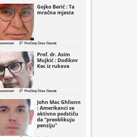
Gojko Berić : Ta
mračna mjesta

omentari
Pročitaj čitav članak
Prof. dr. Asim
Mujkić : Dodikov
Kec iz rukava

omentari
Pročitaj čitav članak
John Mac Ghlionn
: Amerikanci se
aktivno podstiču
da “preoblikuju
penziju”