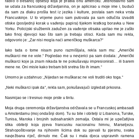
radilo o besanoj opsesiji koja je pratila onu američku. Jednostavno sam
se udala za francuskog državljanina, on je aplicirao u moje ime i, budući
da sam za dlaku prošla test iz jezika i kulture, postala sam neka vrsta
Francuskinje. U to vrijeme puno sam putovala pa sam odlučila izvaditi
otiske (posljednji korak u vađenju papira) tijekom kratkog boravka u New
Yorku. Policijski službenik zadužen za vađenje otisaka upitao me je zašto
tako finoj djevojci kao što sam ja trebaju otisci. Kada sam mu rekla,
odgovorio je: „Zar nisi mogla naći američkog muškarca?“
Iako tada o tome nisam puno razmišljala, rekla sam mu: „Američki
muškarci me ne vole.“ Pogledao me u nevjerici pa sam dodala: „Američki
muškarci koje ja znam nikada te ne pokušavaju impresionirati… ili barem
mene ne. Oni misle kako trebam biti sretna što ih imam.“
Umorno je uzdahnuo: „Nijedan se muškarac ne voli truditi oko toga.“
„Neki muškarci ipak da“, rekla sam, pokušavajući izgledati prkosna.
Nasmijao se i tresnuo moje prste u tintu.
Moja druga ceremonija državljanstva održavala se u Francuskoj ambasadi
u Amsterdamu (moj ondašnji dom). Tu su bile i obitelji iz Libanona, Turske,
Tunisa, Maroka i brojnih subsaharskih zemalja. Ostala mi je upečatljiva
slika obitelji koja pjeva francusku nacionalnu himnu, Marseljezu.
Strahopoštovanje na njihovim licima dok su pjevali tu pjesmu, svaka
navježbana riječ, dirnulo me. Čak su i mala djeca uspravnih ramena