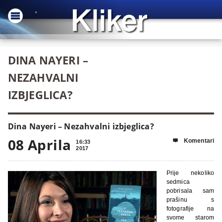
DINA NAYERI –
NEZAHVALNI
IZBJEGLICA?
Dina Nayeri – Nezahvalni izbjeglica?
08 Aprila
Komentari

16:33
2017
P
rije nekoliko
sedmica
pobrisala sam
prašinu s
fotografije na
svome starom