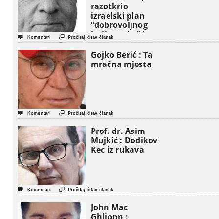
razotkrio
izraelski plan
“dobrovoljnog
iseljavanja ” iz


Komentari
Pročitaj čitav članak
Gaze
Gojko Berić : Ta
mračna mjesta


Komentari
Pročitaj čitav članak
Prof. dr. Asim
Mujkić : Dodikov
Kec iz rukava


Komentari
Pročitaj čitav članak
John Mac
Ghlionn :