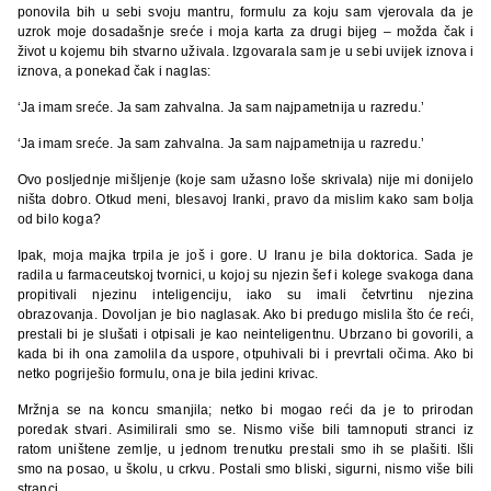
ponovila bih u sebi svoju mantru, formulu za koju sam vjerovala da je
uzrok moje dosadašnje sreće i moja karta za drugi bijeg – možda čak i
život u kojemu bih stvarno uživala. Izgovarala sam je u sebi uvijek iznova i
iznova, a ponekad čak i naglas:
‘Ja imam sreće. Ja sam zahvalna. Ja sam najpametnija u razredu.’
‘Ja imam sreće. Ja sam zahvalna. Ja sam najpametnija u razredu.’
Ovo posljednje mišljenje (koje sam užasno loše skrivala) nije mi donijelo
ništa dobro. Otkud meni, blesavoj Iranki, pravo da mislim kako sam bolja
od bilo koga?
Ipak, moja majka trpila je još i gore. U Iranu je bila doktorica. Sada je
radila u farmaceutskoj tvornici, u kojoj su njezin šef i kolege svakoga dana
propitivali njezinu inteligenciju, iako su imali četvrtinu njezina
obrazovanja. Dovoljan je bio naglasak. Ako bi predugo mislila što će reći,
prestali bi je slušati i otpisali je kao neinteligentnu. Ubrzano bi govorili, a
kada bi ih ona zamolila da uspore, otpuhivali bi i prevrtali očima. Ako bi
netko pogriješio formulu, ona je bila jedini krivac.
Mržnja se na koncu smanjila; netko bi mogao reći da je to prirodan
poredak stvari. Asimilirali smo se. Nismo više bili tamnoputi stranci iz
ratom uništene zemlje, u jednom trenutku prestali smo ih se plašiti. Išli
smo na posao, u školu, u crkvu. Postali smo bliski, sigurni, nismo više bili
stranci.