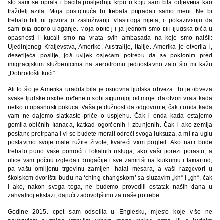
što sam se oprala i bacila posljednju krpu u koju sam bila odjevena kao
tražitelj azila. Moja postignuća bi trebala pripadati samo meni. Ne bi
trebalo biti ni govora o zasluživanju vlastitoga mjeta, o pokazivanju da
sam bila dobro ulaganje. Moja obitelj i ja jednom smo bili ljudska bića u
opasnosti i kucali smo na vrata svih ambasada na koje smo naišli:
Ujedinjenog Kraljevstva, Amerike, Australije, Italije. Amerika je otvorila i,
desetljeća poslije, još uvijek osjećam potrebu da se poklonim pred
imigracijskim službenicima na aerodromu jednostavno zato što mi kažu
„Dobrodošli kući“.
Ali to što je Amerika uradila bila je osnovna ljudska obveza. To je obveza
svake ljudske osobe rođene u sobi sigurnijoj od moje: da otvori vrata kada
netko u opasnosti pokuca. Vaša je dužnost da odgovorite, čak i onda kada
vam ne dajemo slatkaste priče o uspjehu. Čak i onda kada ostajemo
gomila običnih Iranaca, katkad ogorčenih i zbunjenih. Čak i ako zemlja
postane pretrpana i vi se budete morali odreći svoga luksuza, a mi na uglu
postavimo svoje male ružne živote, kvareći vam pogled. Ako nam bude
trebalo puno vaše pomoći i lokalnih usluga, ako vaši porezi porastu, a
ulice vam počnu izgledati drugačije i sve zamiriši na kurkumu i tamarind,
pa vašu omiljenu trgovinu zamijeni halal mesara, a vaši razgovori u
školskom dvorištu budu na ‘ching-changskom’ sa sluzavim „kh“ i „gh“, čak
i ako, nakon svega toga, ne budemo provodili ostatak naših dana u
zahvalnoj ekstazi, dajući zadovoljštinu za naše potrebe.
Godine 2015. opet sam odselila u Englesku, mjesto koje više ne