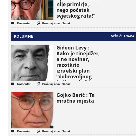
nije primirje ,
nego početak
svjetskog rata!”
(Video)


Komentari
Pročitaj čitav članak
KOLUMNE
VIŠE ČLANAKA
Gideon Levy :
Kako je tinejdžer,
a ne novinar,
razotkrio
izraelski plan
“dobrovoljnog
iseljavanja ” iz


Komentari
Pročitaj čitav članak
Gaze
Gojko Berić : Ta
mračna mjesta


Komentari
Pročitaj čitav članak