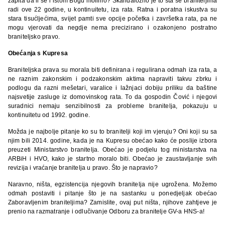
zapita da li se i istom Bogu molimo? Skandalozno je to šta se braniteljima
radi ove 22 godine, u kontinuitetu, iza rata. Ratna i poratna iskustva su
stara tisućljećima, svijet pamti sve opcije početka i završetka rata, pa ne
mogu vjerovati da negdje nema precizirano i ozakonjeno postratno
braniteljsko pravo.
Obećanja s Kupresa
Braniteljska prava su morala biti definirana i regulirana odmah iza rata, a
ne raznim zakonskim i podzakonskim aktima napraviti takvu zbrku i
podlogu da razni mešetari, varalice i lažnjaci dobiju priliku da baštine
najsvetije zasluge iz domovinskog rata. To da gospodin Čović i njegovi
suradnici nemaju senzibilnosti za probleme branitelja, pokazuju u
kontinuitetu od 1992. godine.
Možda je najbolje pitanje ko su to branitelji koji im vjeruju? Oni koji su sa
njim bili 2014. godine, kada je na Kupresu obećao kako će poslije izbora
preuzeti Ministarstvo branitelja. Obećao je podjelu tog ministarstva na
ARBiH i HVO, kako je startno moralo biti. Obećao je zaustavljanje svih
revizija i vraćanje branitelja u pravo. Što je napravio?
Naravno, ništa, egzistencija njegovih branitelja nije ugrožena. Možemo
odmah postaviti i pitanje što je na sastanku u ponedjeljak obećao
Zaboravljenim braniteljima? Zamislite, ovaj put ništa, njihove zahtjeve je
prenio na razmatranje i odlučivanje Odboru za branitelje GV-a HNS-a!