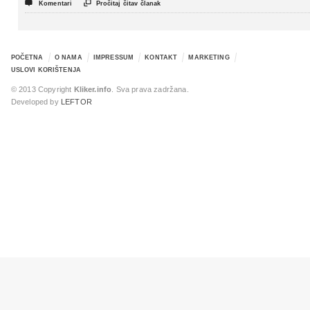


Komentari
Pročitaj čitav članak
POČETNA
O NAMA
IMPRESSUM
KONTAKT
MARKETING
USLOVI KORIŠTENJA
© 2013 Copyright
Kliker.info
. Sva prava zadržana.
Developed by
LEFTOR