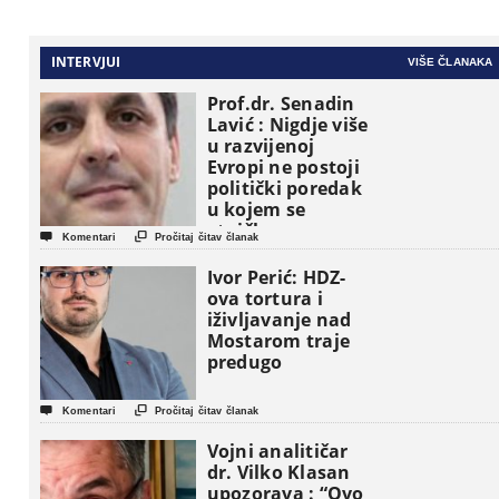
INTERVJUI
VIŠE ČLANAKA
Prof.dr. Senadin
Lavić : Nigdje više
u razvijenoj
Evropi ne postoji
politički poredak
u kojem se
etničke grupe


Komentari
Pročitaj čitav članak
pojavljuju kao
osnovne
Ivor Perić: HDZ-
političke jedinice
ova tortura i
iživljavanje nad
Mostarom traje
predugo


Komentari
Pročitaj čitav članak
Vojni analitičar
dr. Vilko Klasan
upozorava : “Ovo