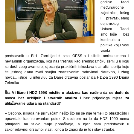
godine taoci
međunarodne
zajednice, lošeg
i prevaziđenog
dejtonskog
Ustava. Taoci
smo loše i bez
kontinuiteta
politike koju vodi
visoki
predstavnik u BiH. Zarobljenici smo OESS-a i silnih ombudsmena i
nevladinih organizacija, koji nas tretiraju kao srednjoafričku zemlju u koju
su došli zbog avanture, stjecanja praktičnih iskustava u analizi teorija koje
će jednog dana zvati svojim znanstvenim radovima! Naravno, i zbog
novca…ističe u intervjuu za Dane državna poslanica HDZ-a 1990 Diana
Zelenika.
Šta Vi lično i HDZ 1990 mislite o akcizma kao načinu da se dođe do
novca bez ozbiljnih i stvarnih analiza i bez prijedloga mjera za
ublažavanje udara na standard?
– Osobno, nikada ne prihvaćam nešto što mi se nije temeljito obrazložilo i
opravdalo kao relevantan potez. S obzirom na to da HDZ 1990 nema
primjedbi na takvo moje ponašanje, a njen sam predstavnik u
zakonodavnoj državnoj vlasti, onda to znači da je to i stav stranke.