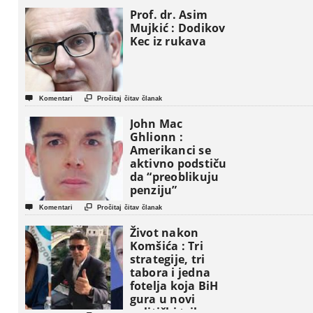
Prof. dr. Asim
Mujkić : Dodikov
Kec iz rukava


Komentari
Pročitaj čitav članak
John Mac
Ghlionn :
Amerikanci se
aktivno podstiču
da “preoblikuju
penziju”


Komentari
Pročitaj čitav članak
Život nakon
Komšića : Tri
strategije, tri
tabora i jedna
fotelja koja BiH
gura u novi
politički triler