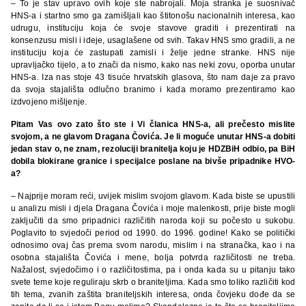
– To je stav upravo ovih koje ste nabrojali. Moja stranka je suosnivač
HNS-a i startno smo ga zamišljali kao štitonošu nacionalnih interesa, kao
udrugu, instituciju koja će svoje stavove graditi i prezentirati na
konsenzusu misli i ideje, usaglašene od svih. Takav HNS smo gradili, a ne
instituciju koja će zastupati zamisli i želje jedne stranke. HNS nije
upravljačko tijelo, a to znači da nismo, kako nas neki zovu, oporba unutar
HNS-a. Iza nas stoje 43 tisuće hrvatskih glasova, što nam daje za pravo
da svoja stajališta odlučno branimo i kada moramo prezentiramo kao
izdvojeno mišljenje.
Pitam Vas ovo zato što ste i Vi članica HNS-a, ali prečesto mislite
svojom, a ne glavom Dragana Čovića. Je li moguće unutar HNS-a dobiti
jedan stav o, ne znam, rezoluciji branitelja koju je HDZBiH odbio, pa BiH
dobila blokirane granice i specijalce poslane na bivše pripadnike HVO-
a?
– Najprije moram reći, uvijek mislim svojom glavom. Kada biste se upustili
u analizu misli i djela Dragana Čovića i moje malenkosti, prije biste mogli
zaključiti da smo pripadnici različitih naroda koji su počesto u sukobu.
Poglavito to svjedoči period od 1990. do 1996. godine! Kako se politički
odnosimo ovaj čas prema svom narodu, mislim i na stranačka, kao i na
osobna stajališta Čovića i mene, bolja potvrda različitosti ne treba.
Nažalost, svjedočimo i o različitostima, pa i onda kada su u pitanju tako
svete teme koje reguliraju skrb o braniteljima. Kada smo toliko različiti kod
tih tema, zvanih zaštita braniteljskih interesa, onda čovjeku dođe da se