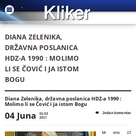
DIANA ZELENIKA,
DRŽAVNA POSLANICA
HDZ-A 1990 : MOLIMO
LI SE ČOVIĆ I JA ISTOM
BOGU
Diana Zelenika, državna poslanica HDZ-a 1990 :
Molimo li se Čović i ja istom Bogu
04 Juna
Jedan komentar

01:53
2017
Mi smo 22