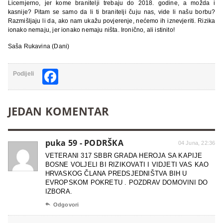
Licemjerno, jer kome branitelji trebaju do 2018. godine, a možda i
kasnije? Pitam se samo da li ti branitelji čuju nas, vide li našu borbu?
Razmišljaju li da, ako nam ukažu povjerenje, nećemo ih iznevjeriti. Rizika
ionako nemaju, jer ionako nemaju ništa. Ironično, ali istinito!
Saša Rukavina (Dani)
Facebook
Podijeli
JEDAN KOMENTAR
puka 59 - PODRŠKA
04 Juna, 22:36
VETERANI 317 SBBR GRADA HEROJA SA KAPIJE
BOSNE VOLJELI BI RIZIKOVATI I VIDJETI VAS KAO
HRVASKOG ČLANA PREDSJEDNIŠTVA BIH U
EVROPSKOM POKRETU . POZDRAV DOMOVINI DO
IZBORA.

Odgovori