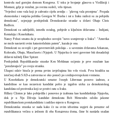
kontrolu nad gornjim domom Kongresa. U toku je brojanje glasova u Virdžiniji i
Montani, gdje je rezultat, po svemu sudeći, vrlo tijesan.
"Svjedoci smo vala koji je zahvatio cijelu zemlju – ‘plavog vala promjena’. Propala
ekonomska i vanjska politika Georgea W. Busha i rat u Iraku razlozi su za pobjedu
demokrata", ocjenjuje predsjednik Demokratske stranke u državi Ohajo Chris
Redfern.
Demokrati su zabilježili, između ostalog, pobjede u ključnim državama – Indijani,
Kentakiju i Konektikatu.
Nancy Pelozi smatra da je neophodno usvojiti "novo usmjerenje u Iraku": "Amerika
ne može nastaviti ovim katastrofalnim putem", kazala je ona.
Demokrati su osvojili i pet guvernerskih položaja – u saveznim državama Arkanzas,
Kolorado, Ohajo, Masačusets i Njujork. U Njujorku će novi guverner biti dosadašnji
državni tužitelj Eliot Spitzer.
Predsjednik Republikanske stranke Ken Mehlman ocijenio je prve rezultate kao
"poražavajuće" po svoju stranku.
Ukupni odziv birača je prema prvim izvještajima bio vrlo visok. Prva birališta na
istočnoj obali SAD-a zatvorena se oko ponoći po srednjoevropskom vremenu.
U Konektikatu je demokratski senator Joseph Liberman ponovo izabran, a
kandidirao se kao nezavisni kandidat pošto je izgubio utrku za demokratskog
kandidata od protivnika koji se protivi ratu u Iraku.
Hillary Clinton je lako pobijedila i ponovno je izabrana kao kandidatkinja Njujorka,
dok je u Nju Džrsiju kandidat demokrata Bob Menendes odolio jakome
republikanskom protukandidatu i zadržao mjesto u Kongresu.
Demokratska stranka se nada kako će na ovim izborima uspjeti da preuzme od
republikanaca većinu u jednom ili oba Kongresna doma, čime bi nanijela snažan