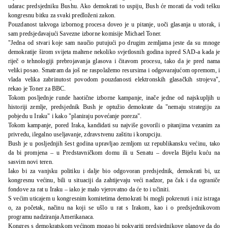
udarac predsjedniku Bushu. Ako demokrati to uspiju, Bush će morati da vodi tešku
kongresnu bitku za svaki predloženi zakon.
Pouzdanost takvoga izbornog procesa doveo je u pitanje, uoči glasanja u utorak, i
sam predsjedavajući Savezne izborne komisije Michael Toner.
"Jedna od stvari koje sam naučio putujući po drugim zemljama jeste da su mnoge
demokratije širom svijeta maltene nekoliko svjetlosnih godina ispred SAD-a kada je
riječ o tehnologiji prebrojavanja glasova i čitavom procesu, tako da je pred nama
veliki posao. Smatram da još ne raspolažemo resursima i odgovarajućom opremom, i
vlada velika zabrinutost povodom pouzdanosti elektronskih glasačkih strojeva",
rekao je Toner za BBC.
Tokom posljednje runde haotične izborne kampanje, inače jedne od najskupljih u
historiji zemlje, predsjednik Bush je optužio demokrate da "nemaju strategiju za
pobjedu u Iraku" i kako "planiraju povećanje poreza".
Tokom kampanje, pored Iraka, kandidati su najviše govorili o pitanjima vezanim za
privredu, ilegalno useljavanje, zdravstvenu zaštitu i korupciju.
Bush je u posljednjih šest godina upravljao zemljom uz republikansku većinu, tako
da bi promjena – u Predstavničkom domu ili u Senatu – dovela Bijelu kuću na
sasvim novi teren.
Iako bi za vanjsku politiku i dalje bio odgovoran predsjednik, demokrati bi, uz
kongresnu većinu, bili u situaciji da zahtijevaju veći nadzor, pa čak i da ograniče
fondove za rat u Iraku – iako je malo vjerovatno da će to i učiniti.
S većim uticajem u kongresnim komitetima demokrati bi mogli pokrenuti i niz istraga
o, za početak, načinu na koji se ušlo u rat s Irakom, kao i o predsjednikovom
programu nadziranja Amerikanaca.
Kongres s demokratskom većinom mogao bi pokvariti predsjednikove planove da do