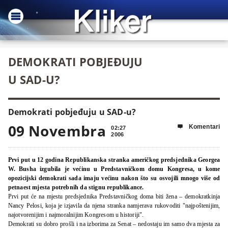
DEMOKRATI POBJEĐUJU
U SAD-U?
Demokrati pobjeđuju u SAD-u?
09 Novembra
Komentari

02:27
2006
Prvi put u 12 godina Republikanska stranka američkog predsjednika Georgea
W. Busha izgubila je većinu u Predstavničkom domu Kongresa, u kome
opozicijski demokrati sada imaju većinu nakon što su osvojili mnogo više od
petnaest mjesta potrebnih da stignu republikance.
Prvi put će na mjestu predsjednika Predstavničkog doma biti žena – demokratkinja
Nancy Pelosi, koja je izjavila da njena stranka namjerava rukovoditi "najpoštenijim,
najotvorenijim i najmoralnijim Kongresom u historiji".
Demokrati su dobro prošli i na izborima za Senat – nedostaju im samo dva mjesta za