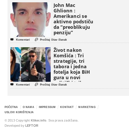
John Mac
Ghlionn :
Amerikanci se
aktivno podstiču
da “preoblikuju
penziju”


Komentari
Pročitaj čitav članak
Život nakon
Komšića : Tri
strategije, tri
tabora i jedna
fotelja koja BiH
gura u novi
politički triler


Komentari
Pročitaj čitav članak
POČETNA
O NAMA
IMPRESSUM
KONTAKT
MARKETING
USLOVI KORIŠTENJA
© 2013 Copyright
Kliker.info
. Sva prava zadržana.
Developed by
LEFTOR