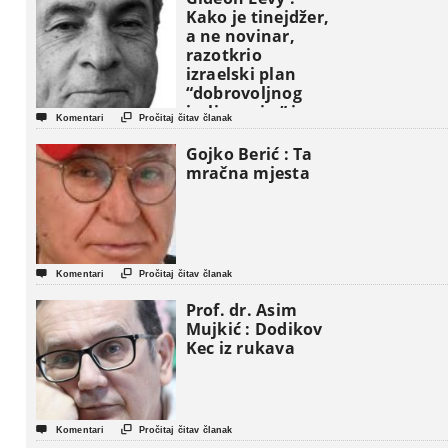
Kako je tinejdžer,
a ne novinar,
razotkrio
izraelski plan
“dobrovoljnog
iseljavanja ” iz


Komentari
Pročitaj čitav članak
Gaze
Gojko Berić : Ta
mračna mjesta


Komentari
Pročitaj čitav članak
Prof. dr. Asim
Mujkić : Dodikov
Kec iz rukava


Komentari
Pročitaj čitav članak