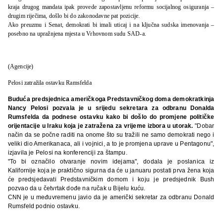
kraja drugog mandata ipak provede zapostavljenu reformu socijalnog osiguranja –
drugim riječima, došlo bi do zakonodavne pat pozicije.
Ako preuzmu i Senat, demokrati bi imali uticaj i na ključna sudska imenovanja –
posebno na upražnjena mjesta u Vrhovnom sudu SAD-a.
(Agencije)
Pelosi zatražila ostavku Ramsfelda
Buduća predsjednica američkoga Predstavničkog doma demokratkinja
Nancy Pelosi pozvala je u srijedu sekretara za odbranu Donalda
Rumsfelda da podnese ostavku kako bi došlo do promjene političke
orijentacije u Iraku koja je zatražena za vrijeme izbora u utorak.
"Dobar
način da se počne raditi na onome što su tražili ne samo demokrati nego i
veliki dio Amerikanaca, ali i vojnici, a to je promjena uprave u Pentagonu",
izjavila je Pelosi na konferenciji za štampu.
"To bi označilo otvaranje novim idejama", dodala je poslanica iz
Kalifornije koja je praktično sigurna da će u januaru postati prva žena koja
će predsjedavati Predstavničkim domom i koju je predsjednik Bush
pozvao da u četvrtak dođe na ručak u Bijelu kuću.
CNN je u međuvremenu javio da je američki sekretar za odbranu Donald
Rumsfeld podnio ostavku.