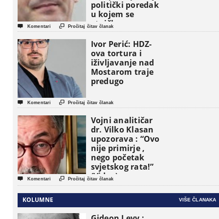
politički poredak
u kojem se
etničke grupe


Komentari
Pročitaj čitav članak
pojavljuju kao
osnovne
Ivor Perić: HDZ-
političke jedinice
ova tortura i
iživljavanje nad
Mostarom traje
predugo


Komentari
Pročitaj čitav članak
Vojni analitičar
dr. Vilko Klasan
upozorava : “Ovo
nije primirje ,
nego početak
svjetskog rata!”
(Video)


Komentari
Pročitaj čitav članak
KOLUMNE
VIŠE ČLANAKA
Gideon Levy :