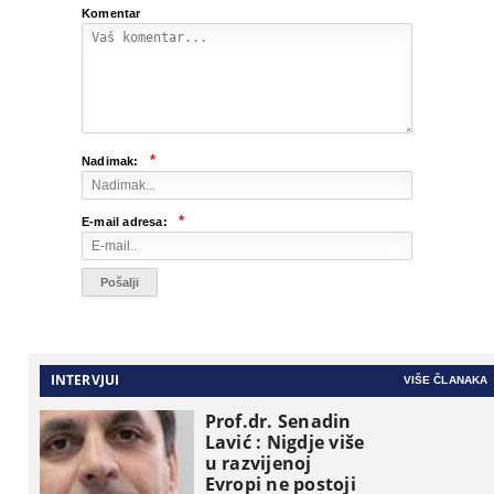
Komentar
*
Nadimak:
*
E-mail adresa:
INTERVJUI
VIŠE ČLANAKA
Prof.dr. Senadin
Lavić : Nigdje više
u razvijenoj
Evropi ne postoji