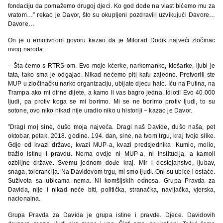
fondaciju da pomažemo drugoj djeci. Ko god dođe na vlast bićemo mu za
vratom…” rekao je Davor, što su okupljeni pozdravili uzvikujući Davore…
Davore…
On je u emotivnom govoru kazao da je Milorad Dodik najveći zločinac
ovog naroda.
– Šta ćemo s RTRS-om. Evo moje kćerke, narkomanke, klošarke, ljubi je
tata, tako sma je odgajao. Nikad nećemo piti kafu zajedno. Pretvorili ste
MUP u zločinačku narko organizaciju, ubijate djecu halo. Iću na Putina, na
Trampa ako mi dirne dijete, a kamo li vas bagro jedna. Idioti! Evo 40.000
ljudi, pa protiv koga se mi borimo. Mi se ne borimo protiv ljudi, to su
sotone, ovo niko nikad nije uradio niko u historiji – kazao je Davor.
”Dragi moj sine, dušo moja najveća. Dragi naš Davide, dušo naša, pet
oktobar, petak, 2018. godine. 194. dan, sine, na tvom trgu, kraj tvoje slike.
Gdje od kvazi države, kvazi MUP-a, kvazi predsjednika. Kumio, molio,
tražio istinu i pravdu. Nema ovdje ni MUP-a, ni institucija, a kamoli
ozbiljne države. Svemu jednom dođe kraj. Mir i dostojanstvo, ljubav,
snaga, tolerancija. Na Davidovom trgu, mi smo ljudi. Oni su ubice i ostaće.
Suživota sa ubicama nema. Ni komšijskih odnosa. Grupa Pravda za
Davida, nije i nikad neće biti, politička, stranačka, navijačka, vjerska,
nacionalna.
Grupa Pravda za Davida je grupa istine i pravde. Djece. Davidovih