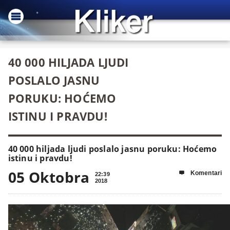
40 000 HILJADA LJUDI
POSLALO JASNU
PORUKU: HOĆEMO
ISTINU I PRAVDU!
40 000 hiljada ljudi poslalo jasnu poruku: Hoćemo
istinu i pravdu!
05 Oktobra
Komentari

22:39
2018