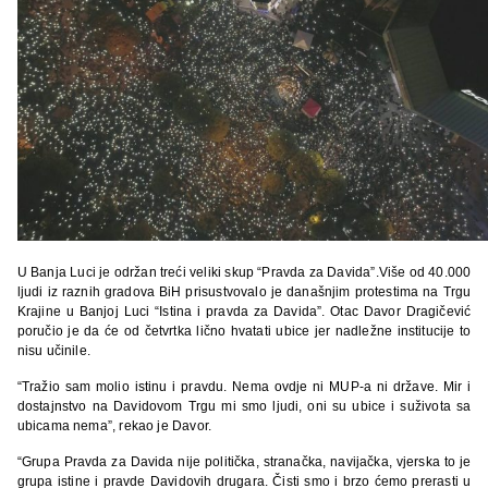
U Banja Luci je održan treći veliki skup “Pravda za Davida”.Više od 40.000
ljudi iz raznih gradova BiH prisustvovalo je današnjim protestima na Trgu
Krajine u Banjoj Luci “Istina i pravda za Davida”. Otac Davor Dragičević
poručio je da će od četvrtka lično hvatati ubice jer nadležne institucije to
nisu učinile.
“Tražio sam molio istinu i pravdu. Nema ovdje ni MUP-a ni države. Mir i
dostajnstvo na Davidovom Trgu mi smo ljudi, oni su ubice i suživota sa
ubicama nema”, rekao je Davor.
“Grupa Pravda za Davida nije politička, stranačka, navijačka, vjerska to je
grupa istine i pravde Davidovih drugara. Čisti smo i brzo ćemo prerasti u