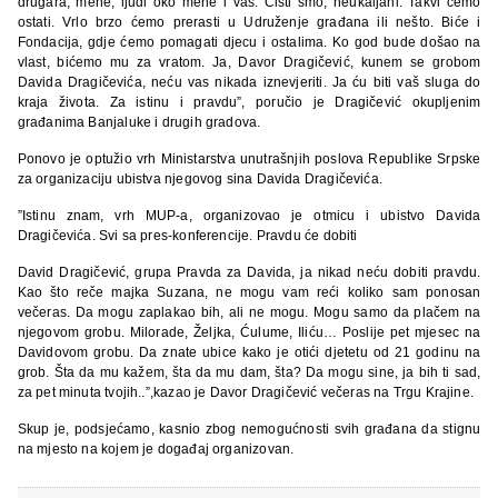
drugara, mene, ljudi oko mene i vas. Čisti smo, neukaljani. Takvi ćemo
ostati. Vrlo brzo ćemo prerasti u Udruženje građana ili nešto. Biće i
Fondacija, gdje ćemo pomagati djecu i ostalima. Ko god bude došao na
vlast, bićemo mu za vratom. Ja, Davor Dragičević, kunem se grobom
Davida Dragičevića, neću vas nikada iznevjeriti. Ja ću biti vaš sluga do
kraja života. Za istinu i pravdu”, poručio je Dragičević okupljenim
građanima Banjaluke i drugih gradova.
Ponovo je optužio vrh Ministarstva unutrašnjih poslova Republike Srpske
za organizaciju ubistva njegovog sina Davida Dragičevića.
”Istinu znam, vrh MUP-a, organizovao je otmicu i ubistvo Davida
Dragičevića. Svi sa pres-konferencije. Pravdu će dobiti
David Dragičević, grupa Pravda za Davida, ja nikad neću dobiti pravdu.
Kao što reče majka Suzana, ne mogu vam reći koliko sam ponosan
večeras. Da mogu zaplakao bih, ali ne mogu. Mogu samo da plačem na
njegovom grobu. Milorade, Željka, Ćulume, Iliću… Poslije pet mjesec na
Davidovom grobu. Da znate ubice kako je otići djetetu od 21 godinu na
grob. Šta da mu kažem, šta da mu dam, šta? Da mogu sine, ja bih ti sad,
za pet minuta tvojih..”,kazao je Davor Dragičević večeras na Trgu Krajine.
Skup je, podsjećamo, kasnio zbog nemogućnosti svih građana da stignu
na mjesto na kojem je događaj organizovan.