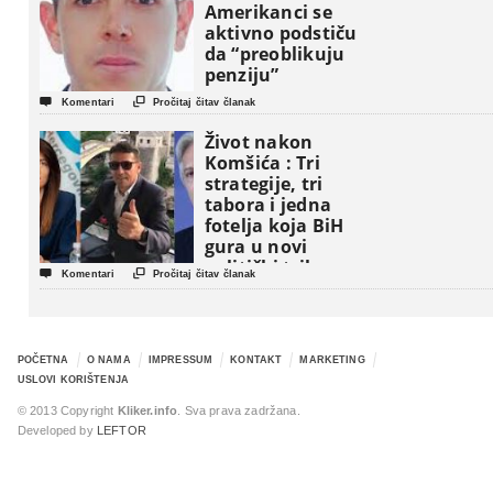
Amerikanci se
aktivno podstiču
da “preoblikuju
penziju”


Komentari
Pročitaj čitav članak
Život nakon
Komšića : Tri
strategije, tri
tabora i jedna
fotelja koja BiH
gura u novi
politički triler


Komentari
Pročitaj čitav članak
POČETNA
O NAMA
IMPRESSUM
KONTAKT
MARKETING
USLOVI KORIŠTENJA
© 2013 Copyright
Kliker.info
. Sva prava zadržana.
Developed by
LEFTOR