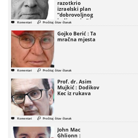
razotkrio
izraelski plan
“dobrovoljnog
iseljavanja ” iz


Komentari
Pročitaj čitav članak
Gaze
Gojko Berić : Ta
mračna mjesta


Komentari
Pročitaj čitav članak
Prof. dr. Asim
Mujkić : Dodikov
Kec iz rukava


Komentari
Pročitaj čitav članak
John Mac
Ghlionn :