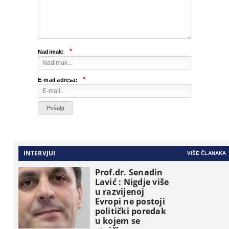
*
Nadimak:
*
E-mail adresa:
INTERVJUI
VIŠE ČLANAKA
Prof.dr. Senadin
Lavić : Nigdje više
u razvijenoj
Evropi ne postoji
politički poredak
u kojem se