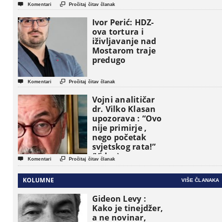
etničke grupe


Komentari
Pročitaj čitav članak
pojavljuju kao
osnovne
Ivor Perić: HDZ-
političke jedinice
ova tortura i
iživljavanje nad
Mostarom traje
predugo


Komentari
Pročitaj čitav članak
Vojni analitičar
dr. Vilko Klasan
upozorava : “Ovo
nije primirje ,
nego početak
svjetskog rata!”
(Video)


Komentari
Pročitaj čitav članak
KOLUMNE
VIŠE ČLANAKA
Gideon Levy :
Kako je tinejdžer,
a ne novinar,