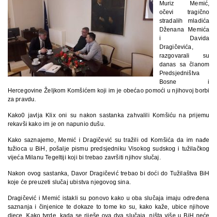
Muriz Memić,
očevi tragično
stradalih mladića
Dženana Memića
i Davida
Dragičevića,
razgovarali su
danas sa članom
Predsjedništva
Bosne i
Hercegovine Željkom Komšićem koji im je obećao pomoći u njihovoj borbi
za pravdu.
Kako0 javlja Klix oni su nakon sastanka zahvalili Komšiću na prijemu
rekavši kako im je on napunio dušu.
Kako saznajemo, Memić i Dragičević su tražili od Komšića da im nađe
tužioca u BiH, pošalje pismu predsjedniku Visokog sudskog i tužilačkog
vijeća Milanu Tegeltiji koji bi trebao završiti njihov slučaj.
Nakon ovog sastanka, Davor Dragičević trebao bi doći do Tužilaštva BiH
koje će preuzeti slučaj ubistva njegovog sina.
Dragičević i Memić istakli su ponovo kako u oba slučaja imaju određena
saznanja i činjenice te dokaze to tome ko su, kako kaže, ubice njihove
djece. Kako tvrde, kada se riješe ova dva slučaja, ništa više u BiH neće