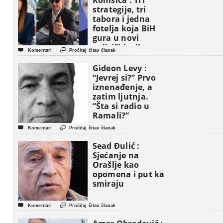
Komšića : Tri
strategije, tri
tabora i jedna
fotelja koja BiH
gura u novi
politički triler


Komentari
Pročitaj čitav članak
Gideon Levy :
“Jevrej si?” Prvo
iznenađenje, a
zatim ljutnja.
“Šta si radio u
Ramali?”


Komentari
Pročitaj čitav članak
Sead Đulić :
Sjećanje na
Orašlje kao
opomena i put ka
smiraju


Komentari
Pročitaj čitav članak