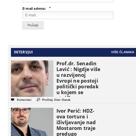
*
E-mail adresa:
INTERVJUI
VIŠE ČLANAKA
Prof.dr. Senadin
Lavić : Nigdje više
u razvijenoj
Evropi ne postoji
politički poredak
u kojem se
etničke grupe


Komentari
Pročitaj čitav članak
pojavljuju kao
osnovne
Ivor Perić: HDZ-
političke jedinice
ova tortura i
iživljavanje nad
Mostarom traje
predugo