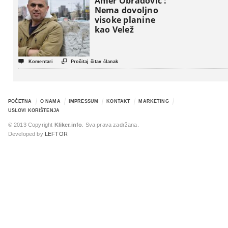
Amer Obradović :
Nema dovoljno
visoke planine
kao Velež


Komentari
Pročitaj čitav članak
POČETNA
O NAMA
IMPRESSUM
KONTAKT
MARKETING
USLOVI KORIŠTENJA
© 2013 Copyright
Kliker.info
. Sva prava zadržana.
Developed by
LEFTOR