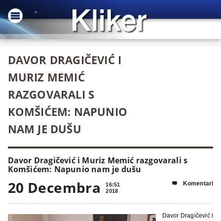
DAVOR DRAGIČEVIĆ I
MURIZ MEMIĆ
RAZGOVARALI S
KOMŠIĆEM: NAPUNIO
NAM JE DUŠU
Davor Dragičević i Muriz Memić razgovarali s
Komšićem: Napunio nam je dušu
20 Decembra
Komentari

16:51
2018
Davor Dragičević i