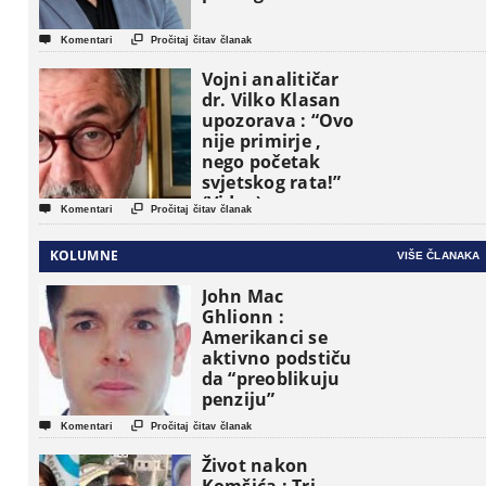


Komentari
Pročitaj čitav članak
Vojni analitičar
dr. Vilko Klasan
upozorava : “Ovo
nije primirje ,
nego početak
svjetskog rata!”
(Video)


Komentari
Pročitaj čitav članak
KOLUMNE
VIŠE ČLANAKA
John Mac
Ghlionn :
Amerikanci se
aktivno podstiču
da “preoblikuju
penziju”


Komentari
Pročitaj čitav članak
Život nakon