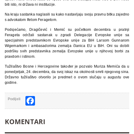
biti isto, ni država ni institucije.
Na kraju sastanka naglasili su kako nastavljaju svoju pravnu bitku zajedno
s advokatom Ifetom Feragetom.
Podsjećamo, Dragičević i Memić su početkom decembra u pratnji
Ferageta održali sastanak u zgradi Delegacije Evropske unije sa
specijalnim predstavnikom Evropske unije za BiH Larsom Gunnarom
Wigemarkom i ambasadorima zemalja članica EU u BiH. Oni su dobili
podršku svih predstavnika zemalja Evropske unije u njihovoj borbi za
pravdom i istinom.
Tužilaštvo Bosne i Hercegovine također je pozvalo Muriza Memića da u
ponedjeljak, 24. decembra, da svoj iskaz na okolnosti smrti njegovog sina.
Državno tužilaštvo otvorilo je predmet o ovom slučaju u augustu ove
godine.
Facebook
Podijeli
KOMENTARI