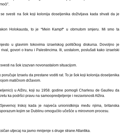
moći”.
 svesti na šok koji kolonija doseljenika doživljava kada shvati da je
akon Holokausta, to je *Mein Kampf* u obrnutom smjeru. Mi smo ta
esto u glavnim tokovima izraelskog političkog diskursa. Dovoljno je
ival, govori o Iranu i Palestincima. Ili, uostalom, poslušati kako izraelski
svesti na šok izazvan novonastalom situacijom.
 poručuje Izraelu da prestane voditi rat. To je šok koji kolonija doseljenika
 svojom matičnom državom.
oseljenici) u Alžiru, koji su 1958. godine pomogli Charlesu de Gaulleu da
retu ka podršci pravu na samoopredjeljenje i nezavisnosti Alžira.
u Sjevernoj Irskoj kada je najveća unionistkinja među njima, britanska
ki sporazum kojim se Dublinu omogućilo učešće u mirovnom procesu.
ksičan utjecaj na javno mnijenje s druge strane Atlantika.