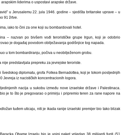
o arapskim liderima o uspostavi arapske države.
David” u Jerusalemu 22. jula 1946. godine – sjedišta britanske uprave – u
o 91 žrtve.
ma, iako to čini za one koji su bombardovali hotel.
 – nazvan po bivšem vođi terorističke grupe Irgun, koji je odobrio
zovao je događaj povodom obilježavanja godišnjice tog napada.
ginuo u tom bombardiranju, počiva u neobilježenom grobu.
ije predstavljala prepreku za jevrejske teroriste.
i švedskog diplomatu, grofa Folkea Bernadottea, koji je tokom posljednjih
 Jevreja iz nacističkih koncentracionih logora.
Ujedinjenih nacija u sukobu između nove izraelske države i Palestinaca.
bio je to što je pregovarao o primirju i pripremio teren za rane napore na
dložan tuđem uticaju, niti je ikada ranije izraelski premijer bio tako blizak
aracka Obame Izraelu bio je vojni paket vrijedan 38 milijardi funti (51