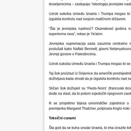
doseljenicima – zastupaju “ideologiju jevrejske nad
Uzrok sukoba između Izraela i Trumpa mogao bi se
izgubila kontrolu nad svojom matičnom državom.
“Šta je jevrejska nadmoć? Osamdeset godina n
superiorna rasa”, rekao je Ya'alon.
Jevrejska supremacija sada zauzima centralno mj
poslušati kako Naftali Bennett, glavni Netanyahuov r
Jevreji govore o Palestincima.
Uzrok sukoba između Izraela i Trumpa mogao bi se 
Taj šok proizlazi iz činjenice da američki predsjednik
doživljava kada shvati da je izgubila kontrolu nad
Sličan šok doživjeli su ‘Pieds-Noirs’ (francuski d
dođe na vlast, da bi potom svjedočili njegovom zaok
Ili se prisjetimo bijesa unionističke zajednice 
premijerka Margaret Thatcher, potpisala Anglo-irs
Toksični cunami
Šta god da se kuha unutar Izraela, to ima izrazito to