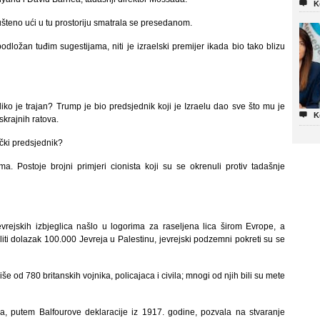

K
ušteno ući u tu prostoriju smatrala se presedanom.
odložan tuđim sugestijama, niti je izraelski premijer ikada bio tako blizu
oliko je trajan? Trump je bio predsjednik koji je Izraelu dao sve što mu je

K
skrajnih ratova.
ički predsjednik?
ma. Postoje brojni primjeri cionista koji su se okrenuli protiv tadašnje
rejskih izbjeglica našlo u logorima za raseljena lica širom Evrope, a
liti dolazak 100.000 Jevreja u Palestinu, jevrejski podzemni pokreti su se
še od 780 britanskih vojnika, policajaca i civila; mnogi od njih bili su mete
ja, putem Balfourove deklaracije iz 1917. godine, pozvala na stvaranje