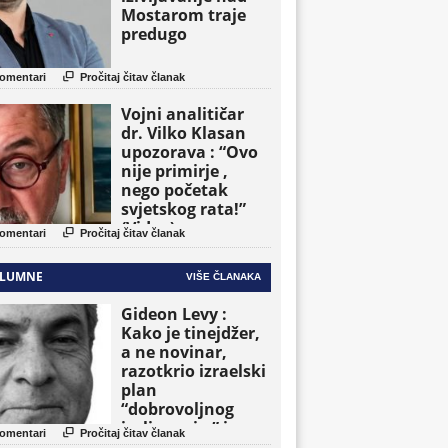
Mostarom traje
predugo

omentari
Pročitaj čitav članak
Vojni analitičar
dr. Vilko Klasan
upozorava : “Ovo
nije primirje ,
nego početak
svjetskog rata!”
(Video)

omentari
Pročitaj čitav članak
LUMNE
VIŠE ČLANAKA
Gideon Levy :
Kako je tinejdžer,
a ne novinar,
razotkrio izraelski
plan
“dobrovoljnog
iseljavanja ” iz

omentari
Pročitaj čitav članak
Gaze