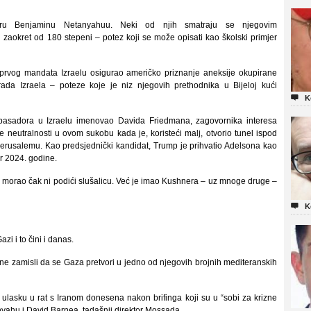
jeru Benjaminu Netanyahuu. Neki od njih smatraju se njegovim
i zaokret od 180 stepeni – potez koji se može opisati kao školski primjer
 prvog mandata Izraelu osigurao američko priznanje aneksije okupirane
da Izraela – poteze koje je niz njegovih prethodnika u Bijeloj kući

K
mbasadora u Izraelu imenovao Davida Friedmana, zagovornika interesa
 neutralnosti u ovom sukobu kada je, koristeći malj, otvorio tunel ispod
Jerusalemu. Kao predsjednički kandidat, Trump je prihvatio Adelsona kao
r 2024. godine.
 morao čak ni podići slušalicu. Već je imao Kushnera – uz mnoge druge –

K
i i to čini i danas.
alne zamisli da se Gaza pretvori u jedno od njegovih brojnih mediteranskih
asku u rat s Iranom donesena nakon brifinga koji su u “sobi za krizne
anyahu i David Barnea, tadašnji direktor Mossada.