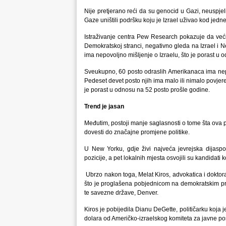
Nije pretjerano reći da su genocid u Gazi, neuspjeli 
Gaze uništili podršku koju je Izrael uživao kod jed
Istraživanje centra Pew Research pokazuje da već
Demokratskoj stranci, negativno gleda na Izrael i 
ima nepovoljno mišljenje o Izraelu, što je porast u
Sveukupno, 60 posto odraslih Amerikanaca ima nepov
Pedeset devet posto njih ima malo ili nimalo povjere
je porast u odnosu na 52 posto prošle godine.
Trend je jasan
Međutim, postoji manje saglasnosti o tome šta ova 
dovesti do značajne promjene politike.
U New Yorku, gdje živi najveća jevrejska dijaspo
pozicije, a pet lokalnih mjesta osvojili su kandidat
Ubrzo nakon toga, Melat Kiros, advokatica i doktor
što je proglašena pobjednicom na demokratskim pr
te savezne države, Denver.
Kiros je pobijedila Dianu DeGette, političarku koja je
dolara od Američko-izraelskog komiteta za javne po