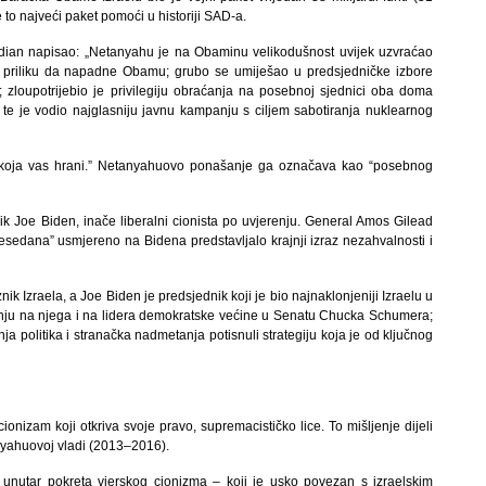
 to najveći paket pomoći u historiji SAD-a.
ardian napisao: „Netanyahu je na Obaminu velikodušnost uvijek uzvraćao
 priliku da napadne Obamu; grubo se umiješao u predsjedničke izbore
 zloupotrijebio je privilegiju obraćanja na posebnoj sjednici oba doma
 te je vodio najglasniju javnu kampanju s ciljem sabotiranja nuklearnog
ruke koja vas hrani.” Netanyahuovo ponašanje ga označava kao “posebnog
nik Joe Biden, inače liberalni cionista po uvjerenju. General Amos Gilead
edana” usmjereno na Bidena predstavljalo krajnji izraz nezahvalnosti i
ik Izraela, a Joe Biden je predsjednik koji je bio najnaklonjeniji Izraelu u
vanju na njega i na lidera demokratske većine u Senatu Chucka Schumera;
a politika i stranačka nadmetanja potisnuli strategiju koja je od ključnog
nizam koji otkriva svoje pravo, supremacističko lice. To mišljenje dijeli
nyahuovoj vladi (2013–2016).
je unutar pokreta vjerskog cionizma – koji je usko povezan s izraelskim