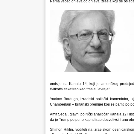
Nema većeg gnjeva od gnjeva Izraela koji se osjeća
emisije na Kanalu 14, koji je američkog predsje
Witkoffa etiketirao kao “male Jevreje”.
Yaakov Bardugo, izraelski politički komentator,
Chamberlain – britanski premijer koji se pamti po po
Amit Segal, glavni politički analitičar Kanala 12 i l
da je Trump potpuno kapitulirao dozvolivši Iranu ob
Shimon Riklin, voditelj na izraelskom desničarsko