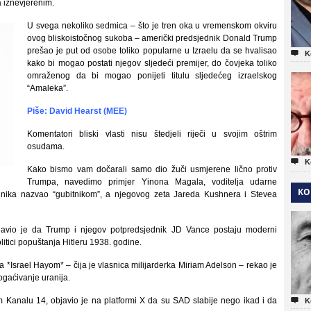
 iznevjerenim.
U svega nekoliko sedmica – što je tren oka u vremenskom okviru
ovog bliskoistočnog sukoba – američki predsjednik Donald Trump
prešao je put od osobe toliko popularne u Izraelu da se hvalisao

K
kako bi mogao postati njegov sljedeći premijer, do čovjeka toliko
omraženog da bi mogao ponijeti titulu sljedećeg izraelskog
“Amaleka”.
Piše: David Hearst (MEE)
Komentatori bliski vlasti nisu štedjeli riječi u svojim oštrim
osudama.

K
Kako bismo vam dočarali samo dio žuči usmjerene lično protiv
Trumpa, navedimo primjer Yinona Magala, voditelja udarne
KO
dnika nazvao “gubitnikom”, a njegovog zeta Jareda Kushnera i Stevea
 izjavio je da Trump i njegov potpredsjednik JD Vance postaju moderni
litici popuštanja Hitleru 1938. godine.
ista *Israel Hayom* – čija je vlasnica milijarderka Miriam Adelson – rekao je
ogaćivanje uranija.
m Kanalu 14, objavio je na platformi X da su SAD slabije nego ikad i da

K