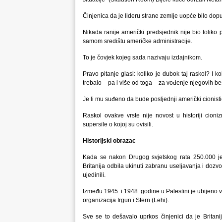
Činjenica da je lideru strane zemlje uopće bilo dop
Nikada ranije američki predsjednik nije bio toliko p
samom središtu američke administracije.
To je čovjek kojeg sada nazivaju izdajnikom.
Pravo pitanje glasi: koliko je dubok taj raskol? I k
trebalo – pa i više od toga – za vođenje njegovih be
Je li mu suđeno da bude posljednji američki cionist
Raskol ovakve vrste nije novost u historiji cioniz
supersile o kojoj su ovisili.
Historijski obrazac
Kada se nakon Drugog svjetskog rata 250.000 jev
Britanija odbila ukinuti zabranu useljavanja i dozvo
ujedinili.
Između 1945. i 1948. godine u Palestini je ubijeno vi
organizacija Irgun i Stern (Lehi).
Sve se to dešavalo uprkos činjenici da je Britani