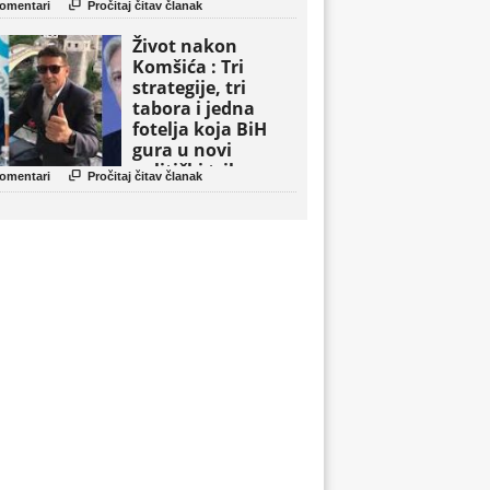

omentari
Pročitaj čitav članak
Život nakon
Komšića : Tri
strategije, tri
tabora i jedna
fotelja koja BiH
gura u novi
politički triler

omentari
Pročitaj čitav članak