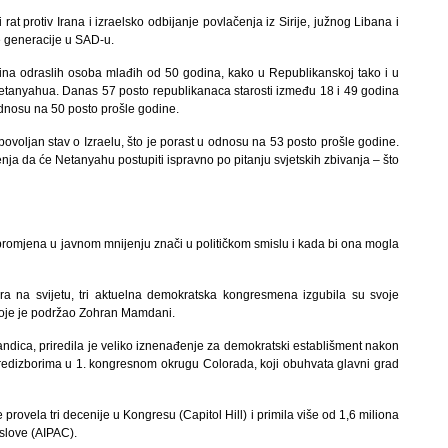
rat protiv Irana i izraelsko odbijanje povlačenja iz Sirije, južnog Libana i
ne generacije u SAD-u.
ina odraslih osoba mlađih od 50 godina, kako u Republikanskoj tako i u
Netanyahua. Danas 57 posto republikanaca starosti između 18 i 49 godina
 odnosu na 50 posto prošle godine.
oljan stav o Izraelu, što je porast u odnosu na 53 posto prošle godine.
nja da će Netanyahu postupiti ispravno po pitanju svjetskih zbivanja – što
promjena u javnom mnijenju znači u političkom smislu i kada bi ona mogla
ra na svijetu, tri aktuelna demokratska kongresmena izgubila su svoje
i koje je podržao Zohran Mamdani.
andica, priredila je veliko iznenađenje za demokratski establišment nakon
edizborima u 1. kongresnom okrugu Colorada, koji obuhvata glavni grad
 provela tri decenije u Kongresu (Capitol Hill) i primila više od 1,6 miliona
slove (AIPAC).