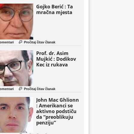
Gojko Berić : Ta
mračna mjesta

omentari
Pročitaj čitav članak
Prof. dr. Asim
Mujkić : Dodikov
Kec iz rukava

omentari
Pročitaj čitav članak
John Mac Ghlionn
: Amerikanci se
aktivno podstiču
da “preoblikuju
penziju”