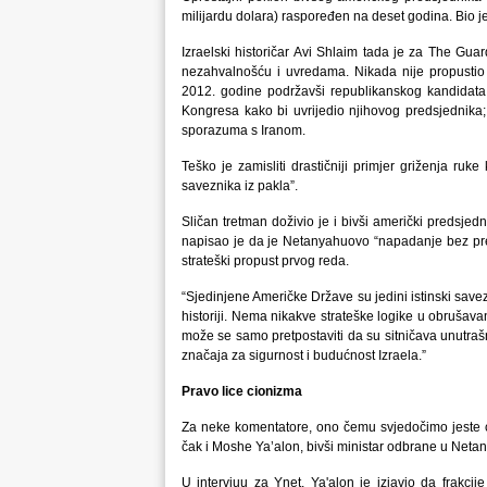
milijardu dolara) raspoređen na deset godina. Bio je
Izraelski historičar Avi Shlaim tada je za The Gu
nezahvalnošću i uvredama. Nikada nije propustio
2012. godine podržavši republikanskog kandidata;
Kongresa kako bi uvrijedio njihovog predsjednika;
sporazuma s Iranom.
Teško je zamisliti drastičniji primjer griženja 
saveznika iz pakla”.
Sličan tretman doživio je i bivši američki predsjed
napisao je da je Netanyahuovo “napadanje bez pres
strateški propust prvog reda.
“Sjedinjene Američke Države su jedini istinski savezn
historiji. Nema nikakve strateške logike u obruša
može se samo pretpostaviti da su sitničava unutrašnj
značaja za sigurnost i budućnost Izraela.”
Pravo lice cionizma
Za neke komentatore, ono čemu svjedočimo jeste cio
čak i Moshe Ya’alon, bivši ministar odbrane u Neta
U intervjuu za Ynet, Ya'alon je izjavio da frakci