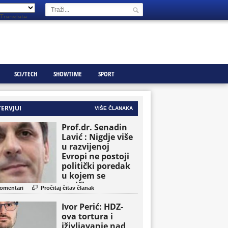
Translate
SCI/TECH
SHOWTIME
SPORT
TERVJUI
VIŠE ČLANAKA
Prof.dr. Senadin
Lavić : Nigdje više
u razvijenoj
Evropi ne postoji
politički poredak
u kojem se
etničke grupe

omentari
Pročitaj čitav članak
pojavljuju kao
osnovne političke
Ivor Perić: HDZ-
jedinice
ova tortura i
iživljavanje nad