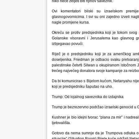
niko neće željeti biti njihov saveznik.
Ovi komentatori bliski su izraelskom premi
glasnogovornicima. I svi su oni zajedno izveli nagl
nagle promjene kursa.
Okreću se protiv predsjednika koji je tokom svog
Golanske visoravni i Jerusalema kao glavnog gra
izbjegavao povući.
Riječ je o predsjedniku koji je za američkog a
doseljenika. Friedman je odbacio svaku pretvaranje
palestinske četvrti Silwan u okupiranom istočnom 
trećeg najvećeg donatora svoje kampanje za reizbo
Da bi komunicirao s Bijelom kućom, Netanyahu nije
koji je predsjedniku šaputao na uho.
Trump: Od lojalnog saveznika do izdajnika
Trump je bezrezervno podržao izraelski genocid u Gaz
Kushner je bio idejni tvorac “plana za mir” i nadre
ljetovališta.
Gotovo da nema sumnje da je Trumpova odluka o ul
situacije” (Situation Room) Bijele kuće održali Net