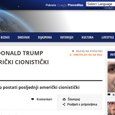
Powered by
BIZNIS
DNEVNIK
DIJASPORA
INTERVJUI
KULTURA
LIFESTYLE
I DONALD TRUMP
⌂
NAZAD NA POČETNU
IN

PRETPLATI SE NA RSS
IČKI CIONISTIČKI
 postati posljednji američki cionistički

K
Komentari
Štampaj


Podijeli s prijateljima
