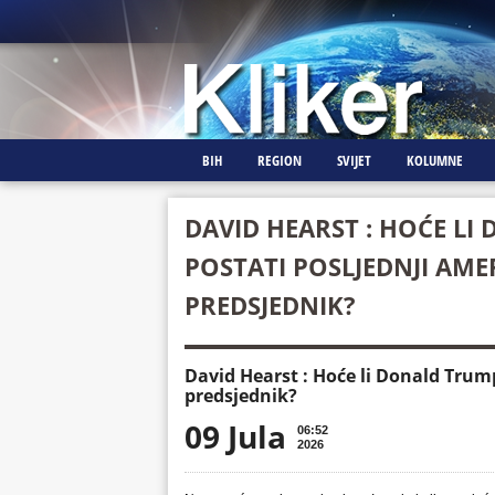
BIH
REGION
SVIJET
KOLUMNE
DAVID HEARST : HOĆE L
POSTATI POSLJEDNJI AMER
PREDSJEDNIK?
David Hearst : Hoće li Donald Trump
predsjednik?
09 Jula
06:52
2026