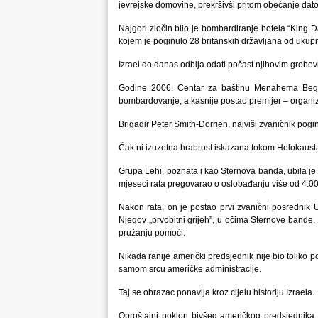
jevrejske domovine, prekršivši pritom obećanje dat
Najgori zločin bilo je bombardiranje hotela “King 
kojem je poginulo 28 britanskih državljana od ukupn
Izrael do danas odbija odati počast njihovim grobovi
Godine 2006. Centar za baštinu Menahema Begina
bombardovanje, a kasnije postao premijer – organi
Brigadir Peter Smith-Dorrien, najviši zvaničnik po
Čak ni izuzetna hrabrost iskazana tokom Holokausta n
Grupa Lehi, poznata i kao Sternova banda, ubila je 
mjeseci rata pregovarao o oslobađanju više od 4.000
Nakon rata, on je postao prvi zvanični posrednik 
Njegov „prvobitni grijeh”, u očima Sternove bande, 
pružanju pomoći.
Nikada ranije američki predsjednik nije bio toliko po
samom srcu američke administracije.
Taj se obrazac ponavlja kroz cijelu historiju Izraela.
Oproštajni poklon bivšeg američkog predsjednika B