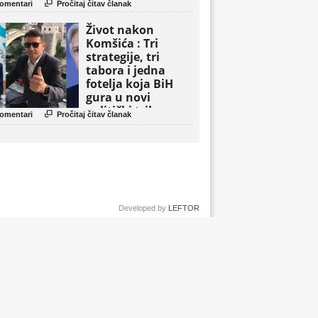

omentari
Pročitaj čitav članak
Život nakon
Komšića : Tri
strategije, tri
tabora i jedna
fotelja koja BiH
gura u novi
politički triler

omentari
Pročitaj čitav članak

Developed by
LEFTOR