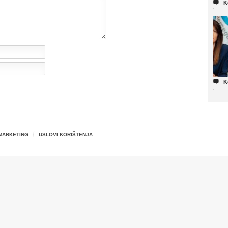

K

K
MARKETING
USLOVI KORIŠTENJA