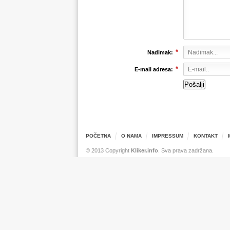
Komentar
*
Nadimak:
*
E-mail adresa:
POČETNA
O NAMA
IMPRESSUM
KONTAKT
© 2013 Copyright
Kliker.info
. Sva prava zadržana.