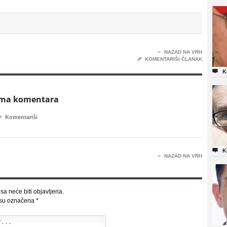

NAZAD NA VRH
✎
KOMENTARIŠI ČLANAK

K
ema komentara

Komentariši

K

NAZAD NA VRH
sa neće biti objavljena.
 su označena
*