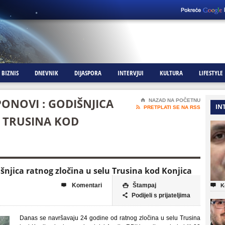
BIZNIS
DNEVNIK
DIJASPORA
INTERVJUI
KULTURA
LIFESTYLE
PONOVI : GODIŠNJICA
⌂
NAZAD NA POČETNU
IN

PRETPLATI SE NA RSS
 TRUSINA KOD
išnjica ratnog zločina u selu Trusina kod Konjica
Komentari
Štampaj



K
Podijeli s prijateljima

Danas se navršavaju 24 godine od ratnog zločina u selu Trusina