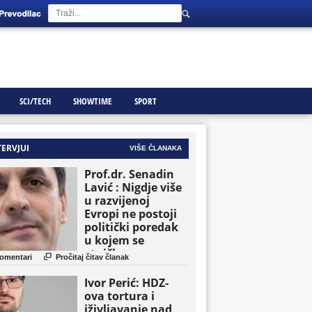
SCI/TECH
SHOWTIME
SPORT
TERVJUI
VIŠE ČLANAKA
Prof.dr. Senadin
Lavić : Nigdje više
u razvijenoj
Evropi ne postoji
politički poredak
u kojem se
etničke grupe

omentari
Pročitaj čitav članak
pojavljuju kao
osnovne političke
Ivor Perić: HDZ-
jedinice
ova tortura i
iživljavanje nad