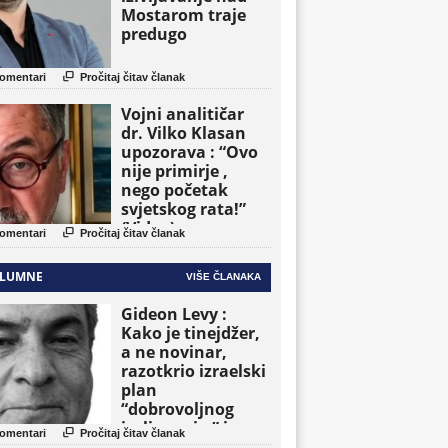
Mostarom traje
predugo

omentari
Pročitaj čitav članak
Vojni analitičar
dr. Vilko Klasan
upozorava : “Ovo
nije primirje ,
nego početak
svjetskog rata!”
(Video)

omentari
Pročitaj čitav članak
LUMNE
VIŠE ČLANAKA
Gideon Levy :
Kako je tinejdžer,
a ne novinar,
razotkrio izraelski
plan
“dobrovoljnog
iseljavanja ” iz

omentari
Pročitaj čitav članak
Gaze