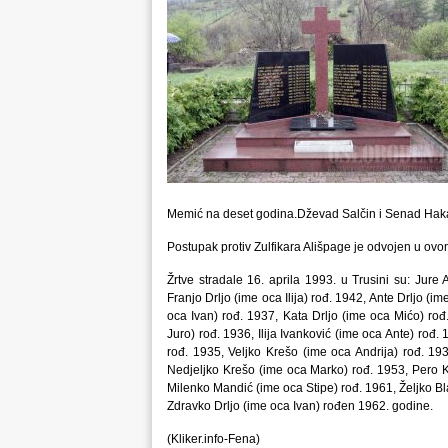
Memić na deset godina.Dževad Salčin i Senad Haka
Postupak protiv Zulfikara Ališpage je odvojen u ov
Žrtve stradale 16. aprila 1993. u Trusini su: Jure 
Franjo Drljo (ime oca Ilija) rođ. 1942, Ante Drljo (i
oca Ivan) rođ. 1937, Kata Drljo (ime oca Mićo) rođ
Juro) rođ. 1936, Ilija Ivanković (ime oca Ante) rođ.
rođ. 1935, Veljko Krešo (ime oca Andrija) rođ. 19
Nedjeljko Krešo (ime oca Marko) rođ. 1953, Pero Kr
Milenko Mandić (ime oca Stipe) rođ. 1961, Željko Bla
Zdravko Drljo (ime oca Ivan) rođen 1962. godine.
(Kliker.info-Fena)