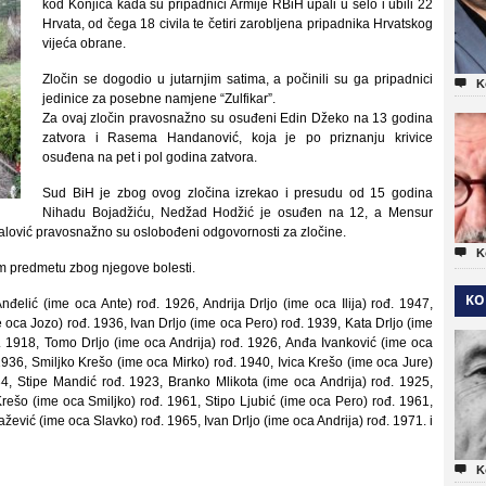
kod Konjica kada su pripadnici Armije RBiH upali u selo i ubili 22
Hrvata, od čega 18 civila te četiri zarobljena pripadnika Hrvatskog
vijeća obrane.
Zločin se dogodio u jutarnjim satima, a počinili su ga pripadnici

K
jedinice za posebne namjene “Zulfikar”.
Za ovaj zločin pravosnažno su osuđeni Edin Džeko na 13 godina
zatvora i Rasema Handanović, koja je po priznanju krivice
osuđena na pet i pol godina zatvora.
Sud BiH je zbog ovog zločina izrekao i presudu od 15 godina
Nihadu Bojadžiću, Nedžad Hodžić je osuđen na 12, a Mensur
lović pravosnažno su oslobođeni odgovornosti za zločine.

K
om predmetu zbog njegove bolesti.
KO
Anđelić (ime oca Ante) rođ. 1926, Andrija Drljo (ime oca Ilija) rođ. 1947,
me oca Jozo) rođ. 1936, Ivan Drljo (ime oca Pero) rođ. 1939, Kata Drljo (ime
. 1918, Tomo Drljo (ime oca Andrija) rođ. 1926, Anđa Ivanković (ime oca
 1936, Smiljko Krešo (ime oca Mirko) rođ. 1940, Ivica Krešo (ime oca Jure)
34, Stipe Mandić rođ. 1923, Branko Mlikota (ime oca Andrija) rođ. 1925,
ešo (ime oca Smiljko) rođ. 1961, Stipo Ljubić (ime oca Pero) rođ. 1961,
žević (ime oca Slavko) rođ. 1965, Ivan Drljo (ime oca Andrija) rođ. 1971. i

K