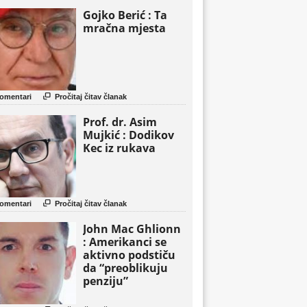
Gojko Berić : Ta
mračna mjesta

omentari
Pročitaj čitav članak
Prof. dr. Asim
Mujkić : Dodikov
Kec iz rukava

omentari
Pročitaj čitav članak
John Mac Ghlionn
: Amerikanci se
aktivno podstiču
da “preoblikuju
penziju”