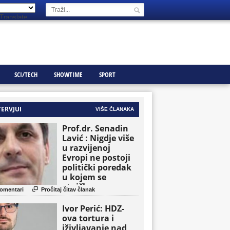
Translate
SCI/TECH
SHOWTIME
SPORT
TERVJUI
VIŠE ČLANAKA
Prof.dr. Senadin
Lavić : Nigdje više
u razvijenoj
Evropi ne postoji
politički poredak
u kojem se
etničke grupe

omentari
Pročitaj čitav članak
pojavljuju kao
osnovne političke
Ivor Perić: HDZ-
jedinice
ova tortura i
iživljavanje nad