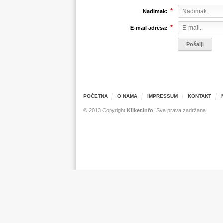
*
Nadimak:
*
E-mail adresa:
POČETNA
O NAMA
IMPRESSUM
KONTAKT
© 2013 Copyright
Kliker.info
. Sva prava zadržana.