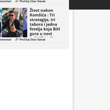

omentari
Pročitaj čitav članak
Život nakon
Komšića : Tri
strategije, tri
tabora i jedna
fotelja koja BiH
gura u novi
politički triler

omentari
Pročitaj čitav članak