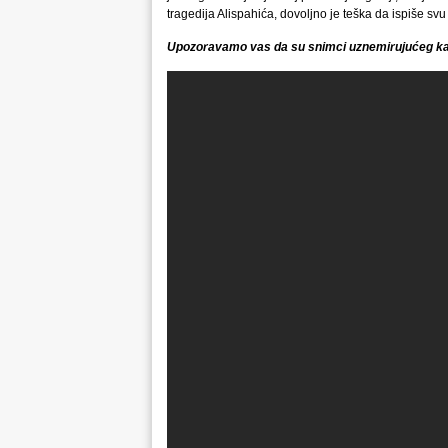
tragedija Alispahića, dovoljno je teška da ispiše svu
Upozoravamo vas da su snimci uznemirujućeg k