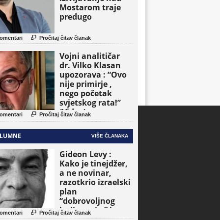
Mostarom traje
predugo

omentari
Pročitaj čitav članak
Vojni analitičar
dr. Vilko Klasan
upozorava : “Ovo
nije primirje ,
nego početak
svjetskog rata!”
(Video)

omentari
Pročitaj čitav članak
LUMNE
VIŠE ČLANAKA
Gideon Levy :
Kako je tinejdžer,
a ne novinar,
razotkrio izraelski
plan
“dobrovoljnog
iseljavanja ” iz

omentari
Pročitaj čitav članak
Gaze