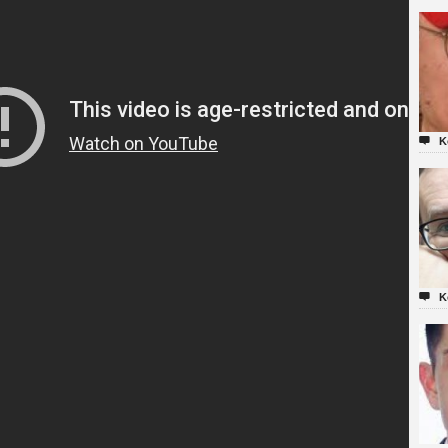

K

K