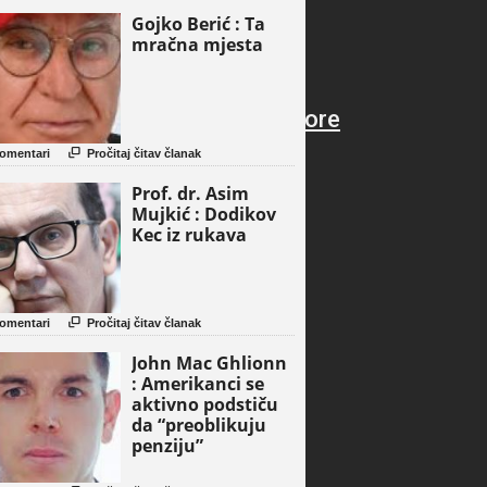
Gojko Berić : Ta
mračna mjesta

omentari
Pročitaj čitav članak
Prof. dr. Asim
Mujkić : Dodikov
Kec iz rukava

omentari
Pročitaj čitav članak
John Mac Ghlionn
: Amerikanci se
aktivno podstiču
da “preoblikuju
penziju”