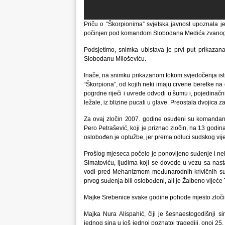
Priču o “Škorpionima” svjetska javnost upoznala je
počinjen pod komandom Slobodana Medića zvanog
Podsjetimo, snimka ubistava je prvi put prikaza
Slobodanu Miloševiću.
Inače, na snimku prikazanom tokom svjedočenja istra
“Škorpiona”, od kojih neki imaju crvene beretke na g
pogrdne riječi i uvrede odvodi u šumu i, pojedinačni
ležale, iz blizine pucali u glave. Preostala dvojica z
Za ovaj zločin 2007. godine osuđeni su komandant
Pero Petrašević, koji je priznao zločin, na 13 god
oslobođen je optužbe, jer prema odluci sudskog vijeć
Prošlog mjeseca počelo je ponovljeno suđenje i nek
Simatoviću, ljudima koji se dovode u vezu sa nast
vodi pred Mehanizmom međunarodnih krivičnih sud
prvog suđenja bili oslobođeni, ali je Žalbeno vijeće
Majke Srebenice svake godine pohode mjesto zloči
Majka Nura Alispahić, čiji je šesnaestogodišnji si
jednog sina u još jednoj poznatoj tragediji, onoj 2