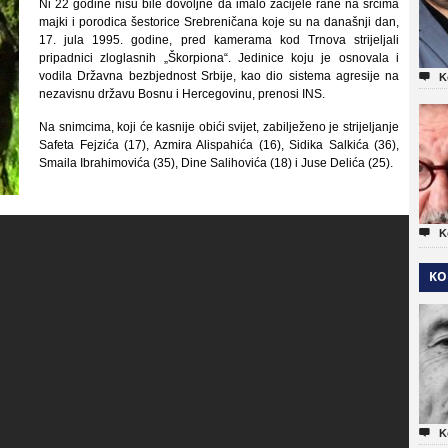
Ni 22 godine nisu bile dovoljne da imalo zacijele rane na srcima
majki i porodica šestorice Srebreničana koje su na današnji dan,
17. jula 1995. godine, pred kamerama kod Trnova strijeljali
pripadnici zloglasnih „Škorpiona“. Jedinice koju je osnovala i
vodila Državna bezbjednost Srbije, kao dio sistema agresije na

K
nezavisnu državu Bosnu i Hercegovinu, prenosi INS.
Na snimcima, koji će kasnije obići svijet, zabilježeno je strijeljanje
Safeta Fejzića (17), Azmira Alispahića (16), Sidika Salkića (36),
Smaila Ibrahimovića (35), Dine Salihovića (18) i Juse Delića (25).

K
KO

K