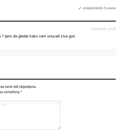
✎
KOMENTARIŠI ČLANAK
10 Augusta, 19:19
 I tjero da gledat kako vam unucad ziva gori.
sa neće biti objavljena.
 su označena
*