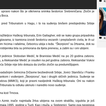

K
 upravo nakon što je otkrivena snimka šestorice Srebreničana. Zločin je
 Boca.
na pred Tribunalom u Hagu, i to na suđenju bivšem predsjedniku Srbije
žiteljice Haškog tribunala, Erin Gallagher, vidi se kako grupa pripadnika

K
lavama, iz kamiona izvodi šestoricu vezanih i preplašenih civila, te ih uz
m hicima i rafalima, četvoricu ubija s leđa. “Škorpioni” su žrtvama, dok su
arobljenika bila su primorana da tijela prenesu, a zatim su i oni ubijeni.
 jedinice Slobodan Medić, te Branislav Medić na po 20 godina zatvora.
ina, a Aleksandar Medić je osuđen na pet godina zatvora. Aleksandar Vukov
a Srbije nije bilo dokaza da izvršio zločin sa predumišljajem.
adašnjim čelnicina Državne bezbednosti Srbije, Jovici Stanišiću i Franku
ankom i vođenjem „Škorpiona“, kao i drugih sličnih jedinica. Suđenje se
ova (MMKS), koji je pravni nasljednik Haškog tribunala. Oni su nakon
 Tribunala tu odluku ukinulo i naredilo novo suđenje.
na kod Trnova.
n Azmir, inače najmlađa žrtva ubijena na ovom stratištu, izgubila je još
5. maja 1995. godine u Tuzli. Kao i muža, u Srebrenici. Samo ova neopisiva