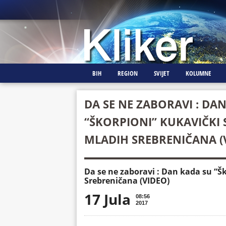
BIH
REGION
SVIJET
KOLUMNE
DA SE NE ZABORAVI : DA
“ŠKORPIONI” KUKAVIČKI S
MLADIH SREBRENIČANA (
Da se ne zaboravi : Dan kada su “Šk
Srebreničana (VIDEO)
17 Jula
08:56
2017