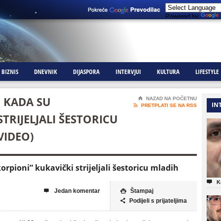
Powered by
BIZNIS
DNEVNIK
DIJASPORA
INTERVJUI
KULTURA
LIFESTYLE
N KADA SU
⌂
NAZAD NA POČETNU
IN

PRETPLATI SE NA RSS
TRIJELJALI ŠESTORICU
VIDEO)
orpioni” kukavički strijeljali šestoricu mladih

K
Jedan komentar
Štampaj


Podijeli s prijateljima
